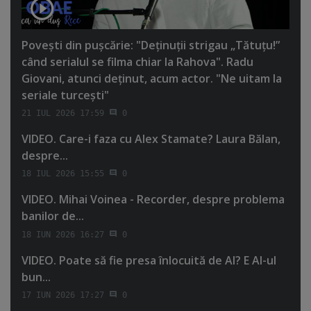
Poveşti din puşcărie: "Deţinuţii strigau „Tătuţu!”
când serialul se filma chiar la Rahova". Radu
Giovani, atunci deţinut, acum actor. "Ne uitam la
seriale turceşti"
21 IUL 2026 17:59
0
VIDEO. Care-i faza cu Alex Stamate? Laura Bălan,
despre...
18 IUL 2026 15:55
0
VIDEO. Mihai Voinea - Recorder, despre problema
banilor de...
18 IUN 2026 16:27
0
VIDEO. Poate să fie presa înlocuită de AI? E AI-ul
bun...
17 IUN 2026 17:27
0