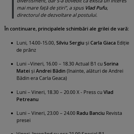
divertisment, dar s-a dovedit că există un interes
mai mare faţă de ştiri”, a spus
Vlad Pufu
,
directorul de dezvoltare al postului.
În continuare, principalele schimbări ale grilei de vară:
Luni, 14.00-15.00,
Silviu Sergiu
şi
Carla Giaca
Ediţie
de prânz
Luni –Vineri, 16.00 – 18.30 Actual B1 cu
Sorina
Matei
şi
Andrei Bădin
(înainte, alături de Andrei
Bădin era Carla Geaca)
Luni – Vineri, 18.30 – 20.00 X - Press cu
Vlad
Petreanu
Luni – Vineri, 23.00 – 24.00
Radu Banciu
Revista
presei