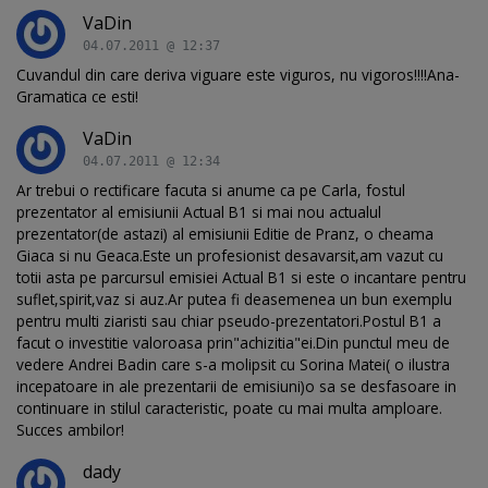
VaDin
04.07.2011 @ 12:37
Cuvandul din care deriva viguare este viguros, nu vigoros!!!!Ana-
Gramatica ce esti!
VaDin
04.07.2011 @ 12:34
Ar trebui o rectificare facuta si anume ca pe Carla, fostul
prezentator al emisiunii Actual B1 si mai nou actualul
prezentator(de astazi) al emisiunii Editie de Pranz, o cheama
Giaca si nu Geaca.Este un profesionist desavarsit,am vazut cu
totii asta pe parcursul emisiei Actual B1 si este o incantare pentru
suflet,spirit,vaz si auz.Ar putea fi deasemenea un bun exemplu
pentru multi ziaristi sau chiar pseudo-prezentatori.Postul B1 a
facut o investitie valoroasa prin"achizitia"ei.Din punctul meu de
vedere Andrei Badin care s-a molipsit cu Sorina Matei( o ilustra
incepatoare in ale prezentarii de emisiuni)o sa se desfasoare in
continuare in stilul caracteristic, poate cu mai multa amploare.
Succes ambilor!
dady