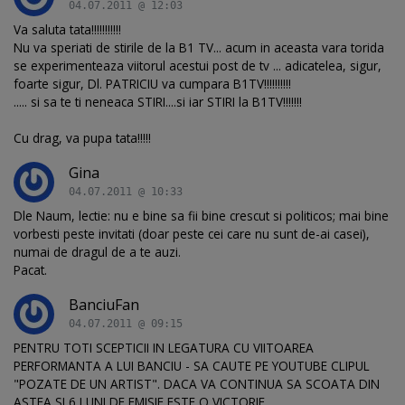
04.07.2011 @ 12:03
Va saluta tata!!!!!!!!!!!
Nu va speriati de stirile de la B1 TV... acum in aceasta vara torida
se experimenteaza viitorul acestui post de tv ... adicatelea, sigur,
foarte sigur, Dl. PATRICIU va cumpara B1TV!!!!!!!!!!
..... si sa te ti neneaca STIRI....si iar STIRI la B1TV!!!!!!!
Cu drag, va pupa tata!!!!!
Gina
04.07.2011 @ 10:33
Dle Naum, lectie: nu e bine sa fii bine crescut si politicos; mai bine
vorbesti peste invitati (doar peste cei care nu sunt de-ai casei),
numai de dragul de a te auzi.
Pacat.
BanciuFan
04.07.2011 @ 09:15
PENTRU TOTI SCEPTICII IN LEGATURA CU VIITOAREA
PERFORMANTA A LUI BANCIU - SA CAUTE PE YOUTUBE CLIPUL
"POZATE DE UN ARTIST". DACA VA CONTINUA SA SCOATA DIN
ASTEA SI 6 LUNI DE EMISIE ESTE O VICTORIE.