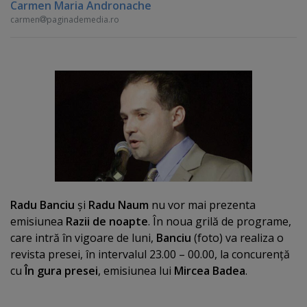
Carmen Maria Andronache
carmen
paginademedia.ro
Radu Banciu
şi
Radu Naum
nu vor mai prezenta
emisiunea
Razii de noapte
. În noua grilă de programe,
care intră în vigoare de luni,
Banciu
(foto) va realiza o
revista presei, în intervalul 23.00 – 00.00, la concurenţă
cu
În gura presei
, emisiunea lui
Mircea Badea
.