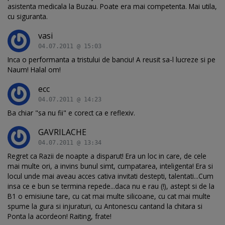
asistenta medicala la Buzau. Poate era mai competenta. Mai utila,
cu siguranta.
vasi
04.07.2011 @ 15:03
Inca o performanta a tristului de banciu! A reusit sa-l lucreze si pe
Naum! Halal om!
ecc
04.07.2011 @ 14:23
Ba chiar "sa nu fii" e corect ca e reflexiv.
GAVRILACHE
04.07.2011 @ 13:34
Regret ca Razii de noapte a disparut! Era un loc in care, de cele
mai multe ori, a invins bunul simt, cumpatarea, inteligenta! Era si
locul unde mai aveau acces cativa invitati destepti, talentati...Cum
insa ce e bun se termina repede...daca nu e rau (!), astept si de la
B1 o emisiune tare, cu cat mai multe silicoane, cu cat mai multe
spume la gura si injuraturi, cu Antonescu cantand la chitara si
Ponta la acordeon! Raiting, frate!