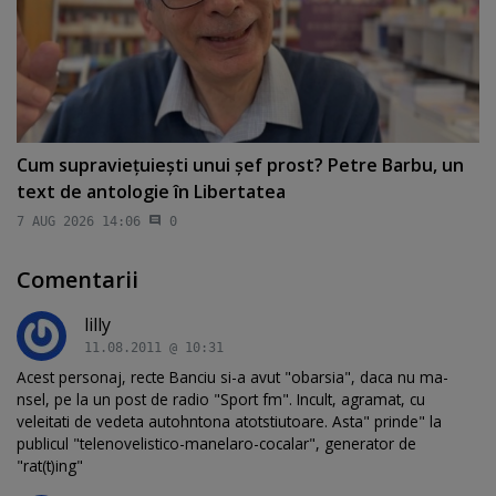
Cum supravieţuieşti unui şef prost? Petre Barbu, un
text de antologie în Libertatea
7 AUG 2026 14:06
0
Comentarii
lilly
11.08.2011 @ 10:31
Acest personaj, recte Banciu si-a avut "obarsia", daca nu ma-
nsel, pe la un post de radio "Sport fm". Incult, agramat, cu
veleitati de vedeta autohntona atotstiutoare. Asta" prinde" la
publicul "telenovelistico-manelaro-cocalar", generator de
"rat(t)ing"