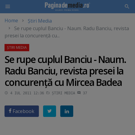
Home
Știri Media
Skip
Se rupe cuplul Banciu - Naum. Radu Banciu, revista
to
presei la concurenţă cu...
main
content
Se rupe cuplul Banciu - Naum.
Radu Banciu, revista presei la
concurenţă cu Mircea Badea
4 IUL 2011 12:36
ȘTIRI MEDIA
37
Facebook