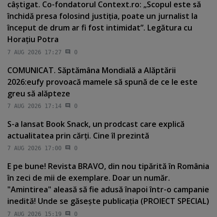
câştigat. Co-fondatorul Context.ro: „Scopul este să
închidă presa folosind justiţia, poate un jurnalist la
început de drum ar fi fost intimidat”. Legătura cu
Horaţiu Potra
7 AUG 2026 17:27
0
COMUNICAT. Săptămâna Mondială a Alăptării
2026:eufy provoacă mamele să spună de ce le este
greu să alăpteze
7 AUG 2026 17:14
0
S-a lansat Book Snack, un prodcast care explică
actualitatea prin cărţi. Cine îl prezintă
7 AUG 2026 17:00
0
E pe bune! Revista BRAVO, din nou tipărită în România
în zeci de mii de exemplare. Doar un număr.
"Amintirea" aleasă să fie adusă înapoi într-o campanie
inedită! Unde se găseşte publicaţia (PROIECT SPECIAL)
7 AUG 2026 15:19
0