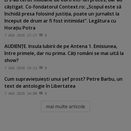
câştigat. Co-fondatorul Context.ro: „Scopul este să
închidă presa folosind justiţia, poate un jurnalist la
început de drum ar fi fost intimidat”. Legătura cu
Horaţiu Potra
7 AUG 2026 17:27
0
AUDIENŢE. Insula Iubirii de pe Antena 1. Emisiunea,
între primele, dar nu prima. Câţi români se mai uită la
show?
7 AUG 2026 19:13
0
Cum supravieţuieşti unui şef prost? Petre Barbu, un
text de antologie în Libertatea
7 AUG 2026 14:06
0
mai multe articole