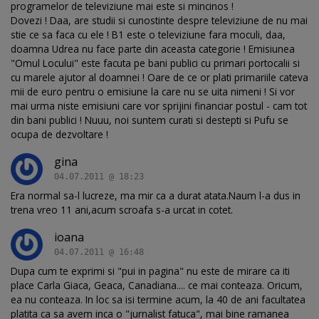
programelor de televiziune mai este si mincinos !
Dovezi ! Daa, are studii si cunostinte despre televiziune de nu mai
stie ce sa faca cu ele ! B1 este o televiziune fara moculi, daa,
doamna Udrea nu face parte din aceasta categorie ! Emisiunea
"Omul Locului" este facuta pe bani publici cu primari portocalii si
cu marele ajutor al doamnei ! Oare de ce or plati primariile cateva
mii de euro pentru o emisiune la care nu se uita nimeni ! Si vor
mai urma niste emisiuni care vor sprijini financiar postul - cam tot
din bani publici ! Nuuu, noi suntem curati si destepti si Pufu se
ocupa de dezvoltare !
gina
04.07.2011 @ 18:23
Era normal sa-l lucreze, ma mir ca a durat atata.Naum l-a dus in
trena vreo 11 ani,acum scroafa s-a urcat in cotet.
ioana
04.07.2011 @ 16:48
Dupa cum te exprimi si "pui in pagina" nu este de mirare ca iti
place Carla Giaca, Geaca, Canadiana.... ce mai conteaza. Oricum,
ea nu conteaza. In loc sa isi termine acum, la 40 de ani facultatea
platita ca sa avem inca o "jurnalist fatuca", mai bine ramanea