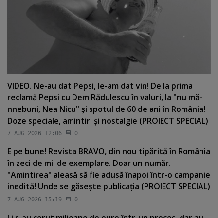
VIDEO. Ne-au dat Pepsi, le-am dat vin! De la prima
reclamă Pepsi cu Dem Rădulescu în valuri, la "nu mă-
nnebuni, Nea Nicu" şi spotul de 60 de ani în România!
Doze speciale, amintiri şi nostalgie (PROIECT SPECIAL)
7 AUG 2026 12:06
0
E pe bune! Revista BRAVO, din nou tipărită în România
în zeci de mii de exemplare. Doar un număr.
"Amintirea" aleasă să fie adusă înapoi într-o campanie
inedită! Unde se găseşte publicaţia (PROIECT SPECIAL)
7 AUG 2026 15:19
0
Li s-au cerut milioane de euro într-un proces, dar au