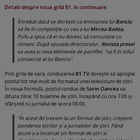
Detalii despre noua grilă B1, în continuare:
Întrebat dacă se doreşte ca emisiunea lui
Banciu
să fie în competiţie cu cea a lui
Mircea Badea
,
Pufu a spus că ei nu doresc să concureze cu
nimeni. După spusele directorului ,
Revista presei
va avea şi ceva elemente de pamflet, "
va fi în stilul
consacrat al lui Banciu
".
Prin grila de vară, conducerea
B1 TV
doreşte să apropie
postul tot mai mult de formatul unei televiziuni de ştiri.
În noua formulă, postul condus de
Sorin Oancea
va
difuza zilnic 10 buletine de ştiri, începând cu ora 7.00 şi
sfârşind cu jurnalul de la ora 00.00.
“În acest fel trecem la un format de ştiri, creştem
ponderea ştirilor şi a jurnalelor de ştiri. Până
acum s-a încercat un format de ştiri şi