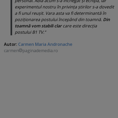
personal. Abia acum s-a închegat şi echipa, iar
experimentul nostru în privinţa ştirilor s-a dovedit
a fi unul reuşit. Vara asta va fi determinantă în
poziţionarea postului începând din toamnă.
Din
toamnă vom stabili clar
care este direcţia
postului B1 TV.”
Autor:
Carmen Maria Andronache
carmen
paginademedia.ro