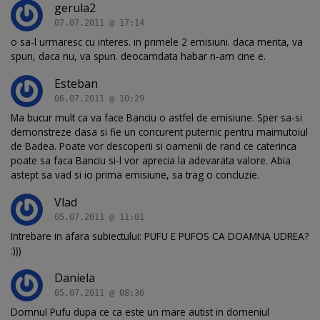
gerula2
07.07.2011 @ 17:14
o sa-l urmaresc cu interes. in primele 2 emisiuni. daca merita, va
spun, daca nu, va spun. deocamdata habar n-am cine e.
Esteban
06.07.2011 @ 10:29
Ma bucur mult ca va face Banciu o astfel de emisiune. Sper sa-si
demonstreze clasa si fie un concurent puternic pentru maimutoiul
de Badea. Poate vor descoperii si oamenii de rand ce caterinca
poate sa faca Banciu si-l vor aprecia la adevarata valore. Abia
astept sa vad si io prima emisiune, sa trag o concluzie.
Vlad
05.07.2011 @ 11:01
Intrebare in afara subiectului: PUFU E PUFOS CA DOAMNA UDREA?
:)))
Daniela
05.07.2011 @ 08:36
Domnul Pufu dupa ce ca este un mare autist in domeniul