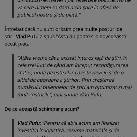
din industrie, n-avem parteneriate politice. Nu ne
va cere nimeni să dăm nicio ştire în afară de
publicul nostru şi de piaţă.”
Întrebat dacă nu sunt oricum prea multe posturi de
ştiri,
Vlad Pufu
a spus “Asta nu poate s-o dovedească
decât piaţa”.
“Atâta vreme cât a existat interes faţă de ştiri, în
cele trei luni de când am început reconfigurarea
staţiei, nouă ne este clar că este nevoie şi de o
altfel de abordare a ştirilor. Prin creşterea
numărului buletinelor de ştiri am optimizat şi mai
mult costurile”, mai spune Vlad Pufu.
De ce această schimbare acum?
Vlad Pufu:
“Pentru că abia acum am finalizat
investiţia în logistică, resurse materiale şi de