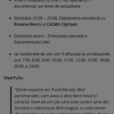
Vineri, începând cu ora 21.00 Special B1 –
documentar pe teme de actualitate
Sâmbătă, 21.00 – 23.00, Săptămâna mondenă cu
Roxana Iliescu
şi
Cătălin Oprişan
.
Duminică seara – Emisiunea specială a
Evenimentului zilei.
Iar buletinele de ştiri vor fi difuzate la următoarele
ore: 7.00, 8.00, 9.00, 10.00, 11.00, 12.00, 15.00, 18.00,
20.00 şi 24.00.
Vlad Pufu:
“Ştirile noastre vor fi echilibrate, fără
parteneriate, vom avea o abordare nouă şi
corectă. Vom da ştiri pe care este corect să le dai.
Suntem o televiziune fără moguli, cu toţii venim