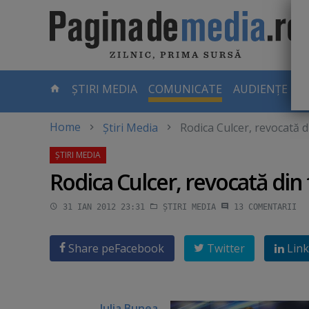
Skip
to
main
content
-
ȘTIRI MEDIA
COMUNICATE
AUDIENȚE TV
PAGINA
CURENTĂ
Home
Știri Media
Rodica Culcer, revocată d
Rodica Culcer, revocată din 
31 IAN 2012 23:31
ȘTIRI MEDIA
13
COMENTARII
Share pe
Facebook
Twitter
Link
Iulia Bunea