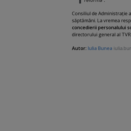
Consiliul de Administraţie
săptămâni. La vremea respe
concedierii personalului so
directorului general al TVR
Autor:
Iulia Bunea
iulia.bu