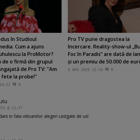
dus în Studioul
Pro TV pune dragostea la
edia. Cum a ajuns
încercare. Reality-show-ul „Bur
uhulescu la ProMotor?
Foc în Paradis” are dată de la
 de o firmă din grupul
şi un premiu de 50.000 de eur
angajată de Pro TV: "Am
6 AUG 2026 12:54
0
 fete la probe!"
14:21
0
utu
012 @ 11:27
rii in fata viitoarelor alegeri castgate de usl