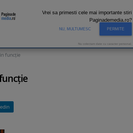
Vrei sa primesti cele mai importante stiri
Paginademedia.ro?
NU, MULTUMESC
PERMITE
CNA
INTERVIURI VIDEO
STUDIO VIDEO
AUDIENTE 
Nu colectam date cu caracter personal.
in funcţie
funcţie
edin