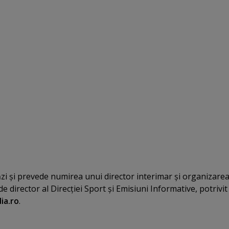
ăzi şi prevede numirea unui director interimar şi organizare
 director al Direcţiei Sport şi Emisiuni Informative, potrivit
ia.ro
.