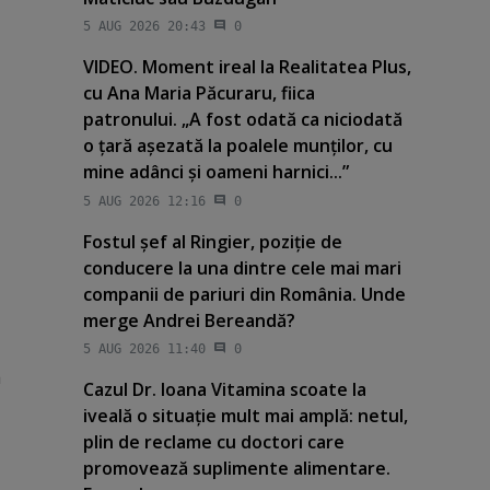
5 AUG 2026 20:43
0
VIDEO. Moment ireal la Realitatea Plus,
cu Ana Maria Păcuraru, fiica
patronului. „A fost odată ca niciodată
o ţară aşezată la poalele munţilor, cu
mine adânci şi oameni harnici...”
5 AUG 2026 12:16
0
Fostul şef al Ringier, poziţie de
conducere la una dintre cele mai mari
companii de pariuri din România. Unde
merge Andrei Bereandă?
5 AUG 2026 11:40
0
a
Cazul Dr. Ioana Vitamina scoate la
iveală o situaţie mult mai amplă: netul,
plin de reclame cu doctori care
promovează suplimente alimentare.