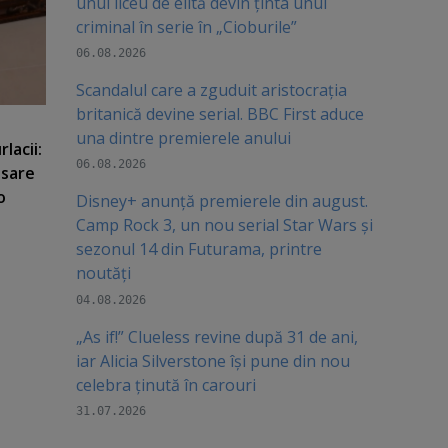
unui liceu de elită devin ținta unui
criminal în serie în „Cioburile”
06.08.2026
Scandalul care a zguduit aristocrația
britanică devine serial. BBC First aduce
una dintre premierele anului
lacii:
06.08.2026
nsare
o
Disney+ anunță premierele din august.
Camp Rock 3, un nou serial Star Wars și
sezonul 14 din Futurama, printre
noutăți
04.08.2026
„As if!” Clueless revine după 31 de ani,
iar Alicia Silverstone își pune din nou
celebra ținută în carouri
31.07.2026