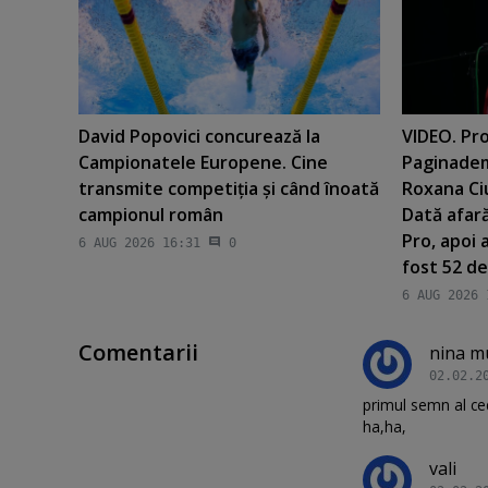
David Popovici concurează la
VIDEO. Pro
Campionatele Europene. Cine
Paginadem
transmite competiţia şi când înoată
Roxana Ci
campionul român
Dată afară
Pro, apoi 
6 AUG 2026 16:31
0
fost 52 de
6 AUG 2026 
Comentarii
nina m
02.02.2
primul semn al ceda
ha,ha,
vali