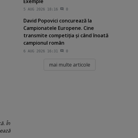
Exemple
5 AUG 2026 18:16
0
David Popovici concurează la
Campionatele Europene. Cine
transmite competiţia şi când înoată
campionul român
6 AUG 2026 16:31
0
mai multe articole
ă. În
sează