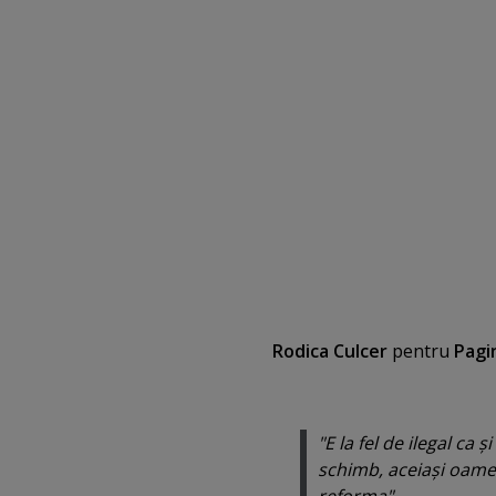
Rodica Culcer
pentru
Pagi
"
E la fel de ilegal ca 
schimb, aceiaşi oamen
reforma
".