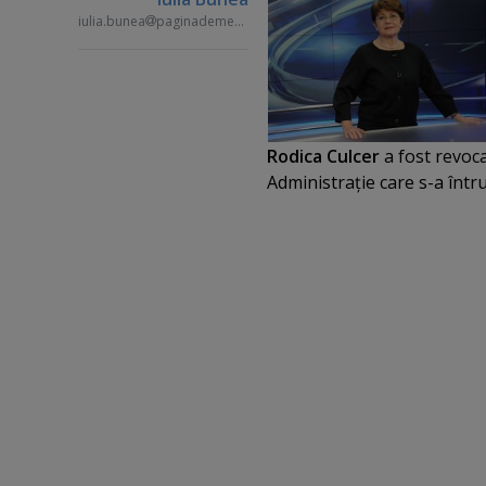
iulia.bunea
paginademedia.ro
Rodica Culcer
a fost revoca
Administraţie care s-a întru