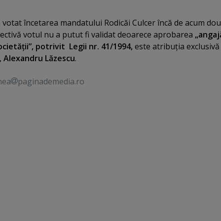
 a votat încetarea mandatului Rodicăi Culcer încă de acum do
ctivă votul nu a putut fi validat deoarece aprobarea
„angajă
cietăţii”, potrivit Legii nr. 41/1994,
este atribuţia exclusivă
,
Alexandru Lăzescu
.
nea
paginademedia.ro