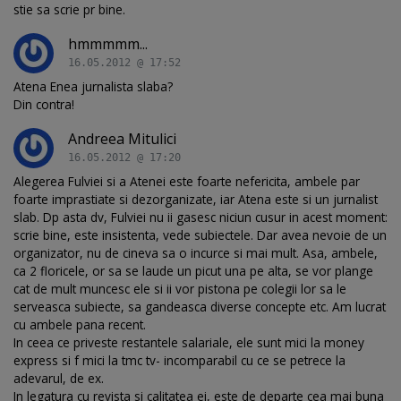
stie sa scrie pr bine.
hmmmmm...
16.05.2012 @ 17:52
Atena Enea jurnalista slaba?
Din contra!
Andreea Mitulici
16.05.2012 @ 17:20
Alegerea Fulviei si a Atenei este foarte nefericita, ambele par
foarte imprastiate si dezorganizate, iar Atena este si un jurnalist
slab. Dp asta dv, Fulviei nu ii gasesc niciun cusur in acest moment:
scrie bine, este insistenta, vede subiectele. Dar avea nevoie de un
organizator, nu de cineva sa o incurce si mai mult. Asa, ambele,
ca 2 floricele, or sa se laude un picut una pe alta, se vor plange
cat de mult muncesc ele si ii vor pistona pe colegii lor sa le
serveasca subiecte, sa gandeasca diverse concepte etc. Am lucrat
cu ambele pana recent.
In ceea ce priveste restantele salariale, ele sunt mici la money
express si f mici la tmc tv- incomparabil cu ce se petrece la
adevarul, de ex.
In legatura cu revista si calitatea ei, este de departe cea mai buna