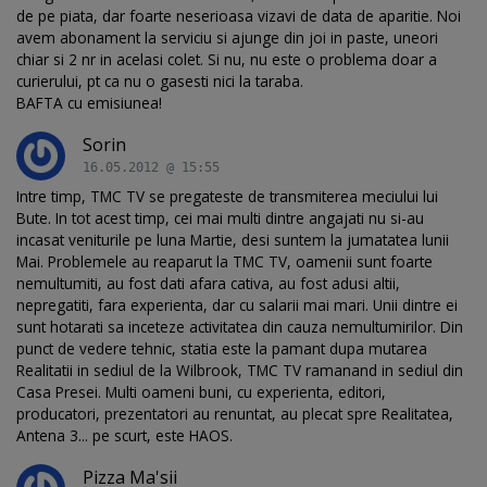
de pe piata, dar foarte neserioasa vizavi de data de aparitie. Noi
avem abonament la serviciu si ajunge din joi in paste, uneori
chiar si 2 nr in acelasi colet. Si nu, nu este o problema doar a
curierului, pt ca nu o gasesti nici la taraba.
BAFTA cu emisiunea!
Sorin
16.05.2012 @ 15:55
Intre timp, TMC TV se pregateste de transmiterea meciului lui
Bute. In tot acest timp, cei mai multi dintre angajati nu si-au
incasat veniturile pe luna Martie, desi suntem la jumatatea lunii
Mai. Problemele au reaparut la TMC TV, oamenii sunt foarte
nemultumiti, au fost dati afara cativa, au fost adusi altii,
nepregatiti, fara experienta, dar cu salarii mai mari. Unii dintre ei
sunt hotarati sa inceteze activitatea din cauza nemultumirilor. Din
punct de vedere tehnic, statia este la pamant dupa mutarea
Realitatii in sediul de la Wilbrook, TMC TV ramanand in sediul din
Casa Presei. Multi oameni buni, cu experienta, editori,
producatori, prezentatori au renuntat, au plecat spre Realitatea,
Antena 3... pe scurt, este HAOS.
Pizza Ma'sii