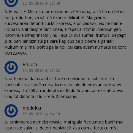
15.05.2012 @ 20:49
A. Enea si F. Meirosu fac emisiune tv? Hahaha, o să fie un fel de
bot-production, ca să mă exprim delicat. M. Magazine,
succesoarea defunctului M. Express, e un cadavru viu pe hârtie
lucioasă. Cât despre tanti Enea, e "specialistă" în interviuri gen
"Domnule întreprinzător, nu-i aşa că dvs sunteţi frumos, deştept
şi cu bani iar biznisul pe care l-aţi pus pe picioare e genial?
Mulţumim şi mai poftiţi pe la noi, cei care avem numărul de cont
RO1234XXX..."
Raluca
15.05.2012 @ 17:32
N-ar fi prima data cand se face o emisiune cu subiecte din
continutul revistei. Sa ne aducem aminte de emisiunea Money
Express, din 2007, moderata de Radu Soviani...a rezistat cateva
luni, tot datorita d-lui Freciu&company.
medelcu
15.05.2012 @ 14:18
cu schimbarea numelui revistei mai spala freciu niste bani? mai
lasa niste salarii si datorii neplatite?, asa cum a facut cu m&c