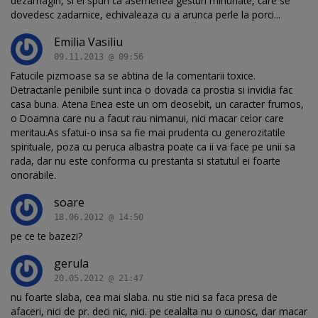
dezamagiri, si ei spun ca asemenea gesturi minunate, care se
dovedesc zadarnice, echivaleaza cu a arunca perle la porci...
Emilia Vasiliu
09.11.2013 @ 09:56
Fatucile pizmoase sa se abtina de la comentarii toxice.
Detractarile penibile sunt inca o dovada ca prostia si invidia fac
casa buna. Atena Enea este un om deosebit, un caracter frumos,
o Doamna care nu a facut rau nimanui, nici macar celor care
meritau.As sfatui-o insa sa fie mai prudenta cu generozitatile
spirituale, poza cu peruca albastra poate ca ii va face pe unii sa
rada, dar nu este conforma cu prestanta si statutul ei foarte
onorabile.
soare
18.06.2012 @ 14:50
pe ce te bazezi?
gerula
20.05.2012 @ 21:47
nu foarte slaba, cea mai slaba. nu stie nici sa faca presa de
afaceri, nici de pr. deci nic, nici. pe cealalta nu o cunosc, dar macar