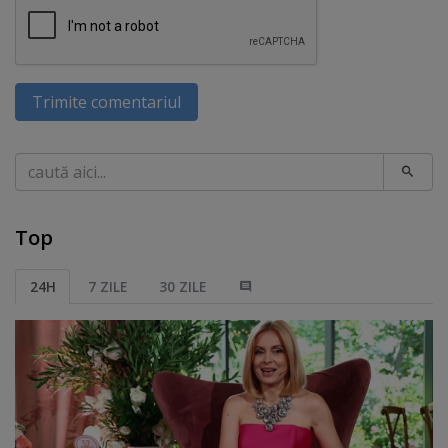
Trimite comentariul
Caută
Top
24H
7 ZILE
30 ZILE