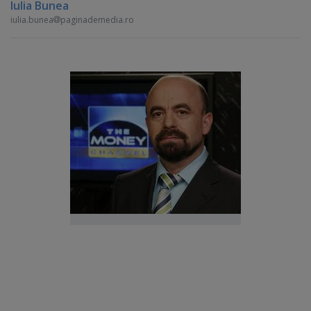
Iulia Bunea
iulia.bunea
paginademedia.ro