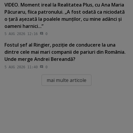
VIDEO. Moment ireal la Realitatea Plus, cu Ana Maria
Păcuraru, fiica patronului. „A fost odată ca niciodată
o ţară aşezată la poalele munţilor, cu mine adânci şi
oameni harnici...”
5 AUG 2026 12:16
0
Fostul şef al Ringier, poziţie de conducere la una
dintre cele mai mari companii de pariuri din România.
Unde merge Andrei Bereandă?
5 AUG 2026 11:40
0
mai multe articole