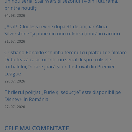
un nou serial Star Wars și sezonul 14 din Futurama,
printre noutăți
04.08.2026
„As if!” Clueless revine după 31 de ani, iar Alicia
Silverstone își pune din nou celebra ținută în carouri
31.07.2026
Cristiano Ronaldo schimbă terenul cu platoul de filmare.
Debutează ca actor într-un serial despre culisele
fotbalului, în care joacă şi un fost rival din Premier
League
29.07.2026
Thrilerul polițist „Furie și seducție” este disponibil pe
Disney+ în România
27.07.2026
CELE MAI COMENTATE