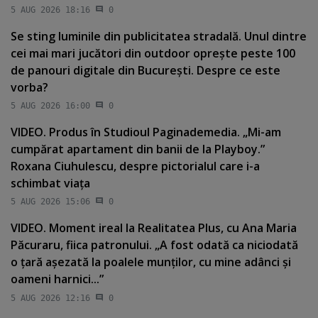
5 AUG 2026 18:16
0
Se sting luminile din publicitatea stradală. Unul dintre
cei mai mari jucători din outdoor opreşte peste 100
de panouri digitale din Bucureşti. Despre ce este
vorba?
5 AUG 2026 16:00
0
VIDEO. Produs în Studioul Paginademedia. „Mi-am
cumpărat apartament din banii de la Playboy.”
Roxana Ciuhulescu, despre pictorialul care i-a
schimbat viaţa
5 AUG 2026 15:06
0
VIDEO. Moment ireal la Realitatea Plus, cu Ana Maria
Păcuraru, fiica patronului. „A fost odată ca niciodată
o ţară aşezată la poalele munţilor, cu mine adânci şi
oameni harnici...”
5 AUG 2026 12:16
0