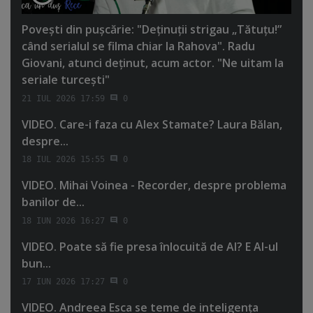
Poveşti din puşcărie: "Deţinuţii strigau „Tătuţu!”
când serialul se filma chiar la Rahova". Radu
Giovani, atunci deţinut, acum actor. "Ne uitam la
seriale turceşti"
21 IUL 2026 17:59
0
VIDEO. Care-i faza cu Alex Stamate? Laura Bălan,
despre...
18 IUL 2026 15:55
0
VIDEO. Mihai Voinea - Recorder, despre problema
banilor de...
18 IUN 2026 16:27
0
VIDEO. Poate să fie presa înlocuită de AI? E AI-ul
bun...
17 IUN 2026 17:27
0
VIDEO. Andreea Esca se teme de inteligenţa