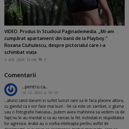
VIDEO. Produs în Studioul Paginademedia. „Mi-am
cumpărat apartament din banii de la Playboy.”
Roxana Ciuhulescu, despre pictorialul care i-a
schimbat viaţa
5 AUG 2026 15:06
0
Comentarii
...pentru ca...
10.11.2013 @ 20:15
...atunci cand daruim in suflet lucruri care sa le faca placere altora,
cu gandul ca ii vor face mai buni - fie ca este un zambet, o gluma
sau o fotografie haioasa-, putem avea mahnirea sa vedem ca de
fapt nu le-au meritat si ca au ramas la fel, inchistati in stupiditatea
lor agresiva. Arabii au o vorba inteleapta pentru astfel de