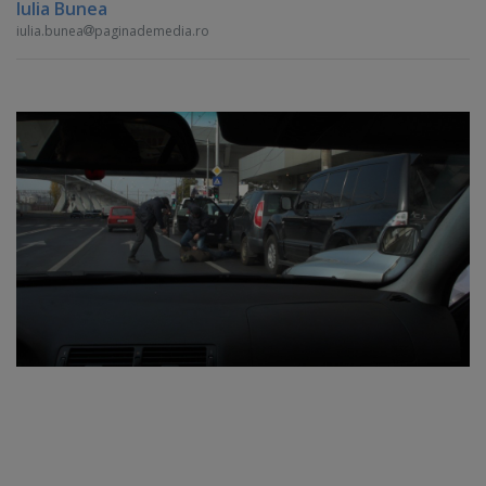
Iulia Bunea
iulia.bunea
paginademedia.ro