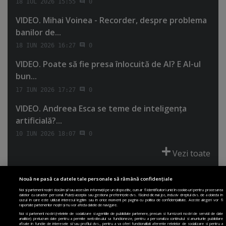
18 IUL 2026 15:55
0
VIDEO. Mihai Voinea - Recorder, despre problema
banilor de...
18 IUN 2026 16:27
0
VIDEO. Poate să fie presa înlocuită de AI? E AI-ul
bun...
17 IUN 2026 17:27
0
VIDEO. Andreea Esca se teme de inteligenţa
artificială?...
10 IUN 2026 18:07
0
Vezi toate
Nouă ne pasă ca datele tale personale să rămână confidențiale
Noi și partenerii noștri stocăm și/sau accesăm informații pe un dispozitiv, cum ar fi identificatori unici în cookie-uri pentru procesarea
datelor cu caracter personal. Puteți accepta sau gestiona preferințele dvs. făcând clic mai jos, inclusiv dreptul dvs. de a obiecta în
cazul în care este utilizat interesul legitim sau în orice moment pe pagina cu politica de confidențialitate. Aceste alegeri vor fi
PRIMA PAGINĂ
POLITICA DE COLECTARE ACORD COOKIE
raportate partenerilor noștri și nu vor afecta datele de navigare.
POLITICA DE CONFIDENȚIALITATE
DESPRE SITE
ECHIPA
Noi si partenerii nostri (retelele de socializare si agentiile de publicitate partenere, precum si furnizorii nostri de servicii de date
analitice) prelucram date pentru a permite website-ului sa functioneze, pentru a personaliza continutul si anunturile publicitare
DESPRE MINE
JOBURI
CONTACT
ARHIVA
afisate in functie de interesele si/sau profilul dvs., pentru a va oferi functionalitati aferente retelelor de socializare si pentru a