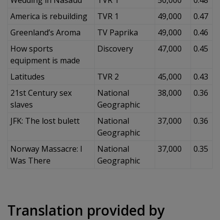
America is rebuilding
TVR 1
49,000
0.47
Greenland’s Aroma
TV Paprika
49,000
0.46
How sports
Discovery
47,000
0.45
equipment is made
Latitudes
TVR 2
45,000
0.43
21st Century sex
National
38,000
0.36
slaves
Geographic
JFK: The lost bulett
National
37,000
0.36
Geographic
Norway Massacre: I
National
37,000
0.35
Was There
Geographic
Translation provided by