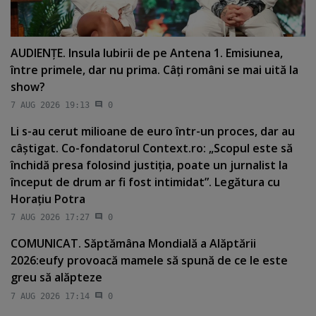
AUDIENŢE. Insula Iubirii de pe Antena 1. Emisiunea,
între primele, dar nu prima. Câţi români se mai uită la
show?
7 AUG 2026 19:13
0
Li s-au cerut milioane de euro într-un proces, dar au
câştigat. Co-fondatorul Context.ro: „Scopul este să
închidă presa folosind justiţia, poate un jurnalist la
început de drum ar fi fost intimidat”. Legătura cu
Horaţiu Potra
7 AUG 2026 17:27
0
COMUNICAT. Săptămâna Mondială a Alăptării
2026:eufy provoacă mamele să spună de ce le este
greu să alăpteze
7 AUG 2026 17:14
0