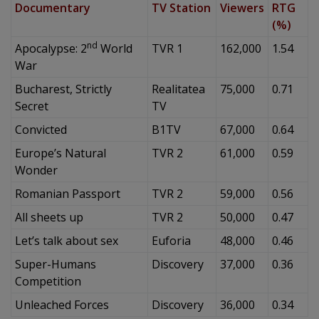
Documentary
TV Station
Viewers
RTG
(%)
nd
Apocalypse: 2
World
TVR 1
162,000
1.54
War
Bucharest, Strictly
Realitatea
75,000
0.71
Secret
TV
Convicted
B1TV
67,000
0.64
Europe’s Natural
TVR 2
61,000
0.59
Wonder
Romanian Passport
TVR 2
59,000
0.56
All sheets up
TVR 2
50,000
0.47
Let’s talk about sex
Euforia
48,000
0.46
Super-Humans
Discovery
37,000
0.36
Competition
Unleached Forces
Discovery
36,000
0.34