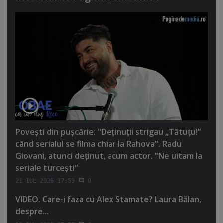
Poveşti din puşcărie: "Deţinuţii strigau „Tătuţu!”
când serialul se filma chiar la Rahova". Radu
Giovani, atunci deţinut, acum actor. "Ne uitam la
seriale turceşti"
21 IUL 2026 17:59
0
VIDEO. Care-i faza cu Alex Stamate? Laura Bălan,
despre...