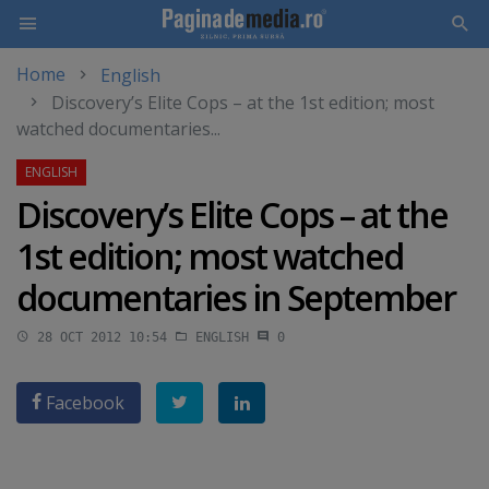
Home
English
Skip
Discovery’s Elite Cops – at the 1st edition; most
to
watched documentaries...
main
content
Discovery’s Elite Cops – at the
1st edition; most watched
documentaries in September
28 OCT 2012 10:54
ENGLISH
0
Facebook