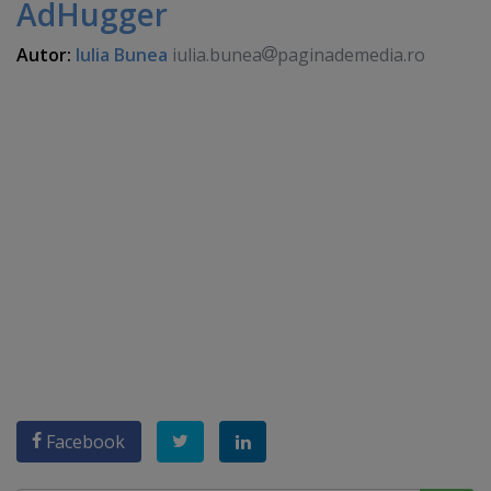
AdHugger
Autor:
Iulia Bunea
iulia.bunea
paginademedia.ro
Facebook