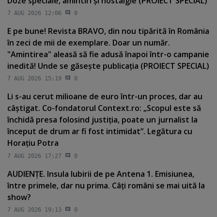
Doze speciale, amintiri şi nostalgie (PROIECT SPECIAL)
7 AUG 2026 12:06
0
E pe bune! Revista BRAVO, din nou tipărită în România
în zeci de mii de exemplare. Doar un număr.
"Amintirea" aleasă să fie adusă înapoi într-o campanie
inedită! Unde se găseşte publicaţia (PROIECT SPECIAL)
7 AUG 2026 15:19
0
Li s-au cerut milioane de euro într-un proces, dar au
câştigat. Co-fondatorul Context.ro: „Scopul este să
închidă presa folosind justiţia, poate un jurnalist la
început de drum ar fi fost intimidat”. Legătura cu
Horaţiu Potra
7 AUG 2026 17:27
0
AUDIENŢE. Insula Iubirii de pe Antena 1. Emisiunea,
între primele, dar nu prima. Câţi români se mai uită la
show?
7 AUG 2026 19:13
0