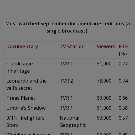
Most watched September documentaries editions (a
single broadcast):
Documentary
TV Station
Viewers
RTG
(%)
Clandestine
TVR 1
81,000
0.77
inharitage
Leonardo and the
TVR 2
78,000
0.74
veil’s secret
Trees Planet
TVR 1
69,000
0.66
Umbria’s Shadow
TVR 1
61,000
0.58
9/11: Firefighters
National
60,000
0.57
Story
Geographic
Wedding in Nasaud
TVR 1
50,000
0.48