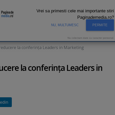
Vrei sa primesti cele mai importante stiri
Paginademedia.ro?
NU, MULTUMESC
PERMITE
CNA
INTERVIURI VIDEO
STUDIO VIDEO
AUDIENTE 
Nu colectam date cu caracter personal.
educere la conferinţa Leaders in Marketing
cere la conferinţa Leaders in
edin