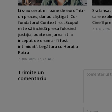
Li s-au cerut milioane de euro într-
S-a lansa
un proces, dar au câştigat. Co-
care expli
fondatorul Context.ro: „Scopul
Cine îl pr
este să închidă presa folosind
7 AUG 2026 
justiţia, poate un jurnalist la
început de drum ar fi fost
intimidat”. Legătura cu Horaţiu
Potra
7 AUG 2026 17:27
0
Trimite un
Comentariu
comentariu
Nume