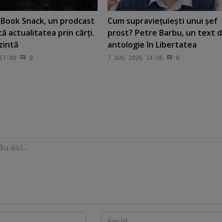
t Book Snack, un prodcast
Cum supravieţuieşti unui şef
că actualitatea prin cărţi.
prost? Petre Barbu, un text 
ezintă
antologie în Libertatea
17:00
0
7 AUG 2026 14:06
0
Email