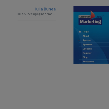
Iulia Bunea
iulia.bunea
paginademedia.ro