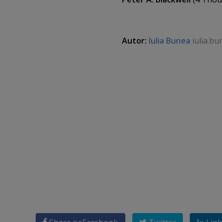
Autor:
Iulia Bunea
iulia.bu