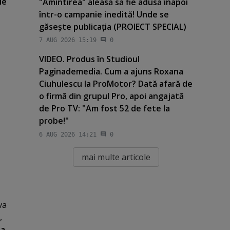
ie
"Amintirea" aleasă să fie adusă înapoi
într-o campanie inedită! Unde se
găseşte publicaţia (PROIECT SPECIAL)
7 AUG 2026 15:19
0
VIDEO. Produs în Studioul
Paginademedia. Cum a ajuns Roxana
Ciuhulescu la ProMotor? Dată afară de
o firmă din grupul Pro, apoi angajată
de Pro TV: "Am fost 52 de fete la
probe!"
6 AUG 2026 14:21
0
mai multe articole
va
,
ua
.