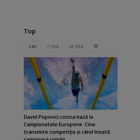
Top
24H
7 ZILE
30 ZILE
David Popovici concurează la
Campionatele Europene. Cine
transmite competiţia şi când înoată
campionul român