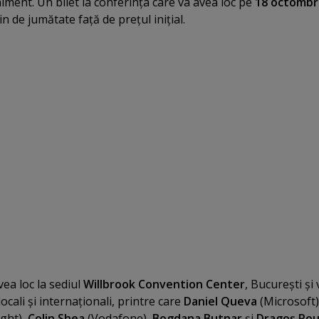
iment. Un bilet la conferinţa care va avea loc pe
18 octombr
in de jumătate faţă de preţul iniţial.
ea loc la sediul
Willbrook Convention Center
, Bucureşti şi 
locali şi internaţionali, printre care
Daniel Queva
(Microsoft)
ght),
Colin Shea
(Vodafone),
Bogdana Butnar
şi
Dragoş Ro