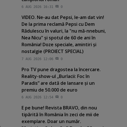
6 AUG 2026 16:31
0
VIDEO. Ne-au dat Pepsi, le-am dat vin!
De la prima reclamă Pepsi cu Dem
Rădulescu în valuri, la "nu mă-nnebuni,
Nea Nicu" şi spotul de 60 de ani în
România! Doze speciale, amintiri şi
nostalgie (PROIECT SPECIAL)
7 AUG 2026 12:06
0
Pro TV pune dragostea la încercare.
Reality-show-ul „Burlacii: Foc în
Paradis” are dată de lansare şi un
premiu de 50.000 de euro
6 AUG 2026 12:54
0
E pe bune! Revista BRAVO, din nou
tipărită în România în zeci de mii de
exemplare. Doar un număr.