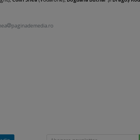
nea
paginademedia.ro