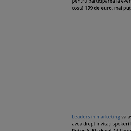
pentru participarea la even
costă
199 de euro
, mai puţ
Leaders in marketing
va av
avea drept invitaţi spekeri 
Peter A. Blackwell
(4 Thou