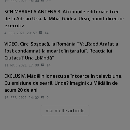
10 FEB 2021 14:00
30
SCHIMBARE LA ANTENA 3. Atribuţiile editoriale trec
de la Adrian Ursu la Mihai Gâdea. Ursu, numit director
executiv
4 FEB 2021 20:57
14
VIDEO. Circ. Şoşoacă, la România TV: „Raed Arafat a
fost condamnat la moarte în ţara lui”. Reacţia lui
Ciutacu? Una „blândă”
11 MAR 2021 17:00
14
EXCLUSIV. Mădălin Ionescu se întoarce în televiziune.
Cu emisiune de seară. Unde? Imagini cu Mădălin de
acum 20 de ani
16 FEB 2021 14:02
9
mai multe articole