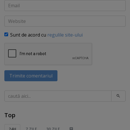
Email
Website
Sunt de acord cu
regulile site-ului
Trimite comentariul
Caută
Top
24H
7 ZILE
30 ZILE