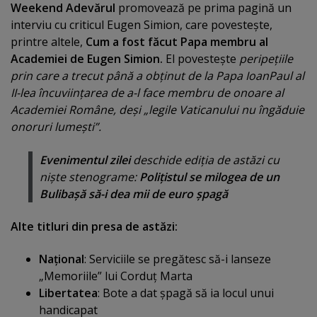
Weekend Adevărul
promovează pe prima pagină un
interviu cu criticul Eugen Simion, care povesteşte,
printre altele,
Cum a fost făcut Papa membru al
Academiei de Eugen Simion.
El povesteşte
peripeţiile
prin care a trecut până a obţinut de la Papa IoanPaul al
II-lea încuviinţarea de a-l face membru de onoare al
Academiei Române, deşi „legile Vaticanului nu îngăduie
onoruri lumeşti”.
Evenimentul zilei
deschide ediţia de astăzi cu
nişte stenograme:
Poliţistul se milogea de un
Bulibaşă să-i dea mii de euro şpagă
Alte titluri din presa de astăzi:
Naţional
: Serviciile se pregătesc să-i lanseze
„Memoriile” lui Corduţ Marta
Libertatea
: Bote a dat şpagă să ia locul unui
handicapat