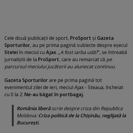
Cele două publicaţii de sport,
ProSport
şi
Gazeta
Sporturilor
, au pe prima pagină subiecte despre eşecul
Stelei
în meciul cu
Ajax
.
„A fost iarba udă?
”, se întreabă
jurnaliştii de la
ProSport
, care au remarcat că
pe
parcursul meciului jucătorii au alunecat continuu
.
Gazeta Sporturilor
are pe prima pagină tot
evenimentul zilei de ieri, meciul Ajax - Steaua, încheiat
cu 0 la 2:
Ne-au băgat în portbagaj.
România liberă
scrie despre criza din Republica
Moldova:
Criza politică de la Chişinău, neglijată la
Bucureşti
.