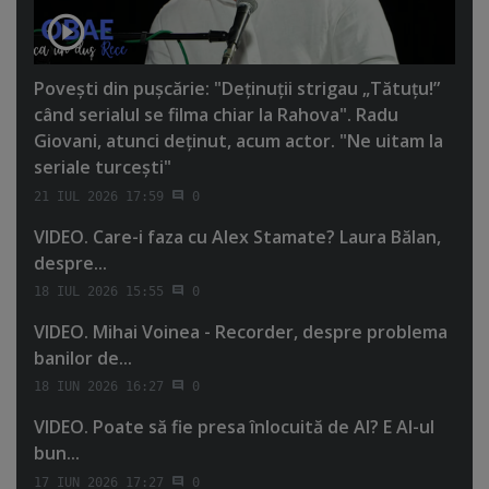
Poveşti din puşcărie: "Deţinuţii strigau „Tătuţu!”
când serialul se filma chiar la Rahova". Radu
Giovani, atunci deţinut, acum actor. "Ne uitam la
seriale turceşti"
21 IUL 2026 17:59
0
VIDEO. Care-i faza cu Alex Stamate? Laura Bălan,
despre...
18 IUL 2026 15:55
0
VIDEO. Mihai Voinea - Recorder, despre problema
banilor de...
18 IUN 2026 16:27
0
VIDEO. Poate să fie presa înlocuită de AI? E AI-ul
bun...
17 IUN 2026 17:27
0