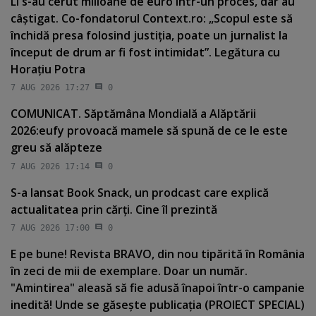
Li s-au cerut milioane de euro într-un proces, dar au
câştigat. Co-fondatorul Context.ro: „Scopul este să
închidă presa folosind justiţia, poate un jurnalist la
început de drum ar fi fost intimidat”. Legătura cu
Horaţiu Potra
7 AUG 2026 17:27
0
COMUNICAT. Săptămâna Mondială a Alăptării
2026:eufy provoacă mamele să spună de ce le este
greu să alăpteze
7 AUG 2026 17:14
0
S-a lansat Book Snack, un prodcast care explică
actualitatea prin cărţi. Cine îl prezintă
7 AUG 2026 17:00
0
E pe bune! Revista BRAVO, din nou tipărită în România
în zeci de mii de exemplare. Doar un număr.
"Amintirea" aleasă să fie adusă înapoi într-o campanie
inedită! Unde se găseşte publicaţia (PROIECT SPECIAL)