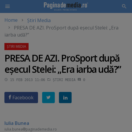
Home
Știri Media
Skip
PRESA DE AZI. ProSport după eşecul Stelei: „Era
to
iarba udă?”
main
content
PRESA DE AZI. ProSport după
eşecul Stelei: „Era iarba udă?”
15 FEB 2013 11:06
ȘTIRI MEDIA
0
Facebook
Iulia Bunea
iulia.bunea
paginademedia.ro