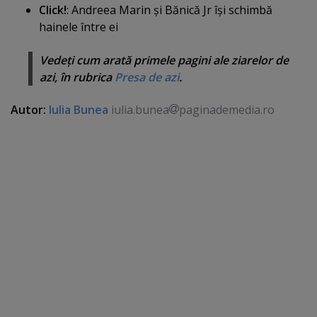
Click!
: Andreea Marin şi Bănică Jr îşi schimbă
hainele între ei
Vedeţi cum arată primele pagini ale ziarelor de
azi, în rubrica
Presa de azi
.
Autor:
Iulia Bunea
iulia.bunea
paginademedia.ro