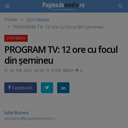
Home
Știri Media
Skip
PROGRAM TV: 12 ore cu focul din şemineu
to
main
content
PROGRAM TV: 12 ore cu focul
din şemineu
16 FEB 2013 18:56
ȘTIRI MEDIA
6
Facebook
Iulia Bunea
iulia.bunea
paginademedia.ro