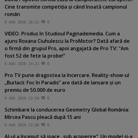
Cine transmite competiţia şi când înoată campionul
român
6 AUG 2026 16:31
0
VIDEO. Produs în Studioul Paginademedia. Cum a
ajuns Roxana Ciuhulescu la ProMotor? Dată afară de
o firmă din grupul Pro, apoi angajată de Pro TV: "Am
fost 52 de fete la probe!"
6 AUG 2026 14:21
0
Pro TV pune dragostea la încercare. Reality-show-ul
„Burlacii: Foc în Paradis” are dată de lansare şi un
premiu de 50.000 de euro
6 AUG 2026 12:54
0
Schimbare la conducerea Geometry Global România:
Mircea Pascu pleacă după 15 ani
6 AUG 2026 12:00
0
AI-ul a început să joace „sub acoperire”. Un model şi-a