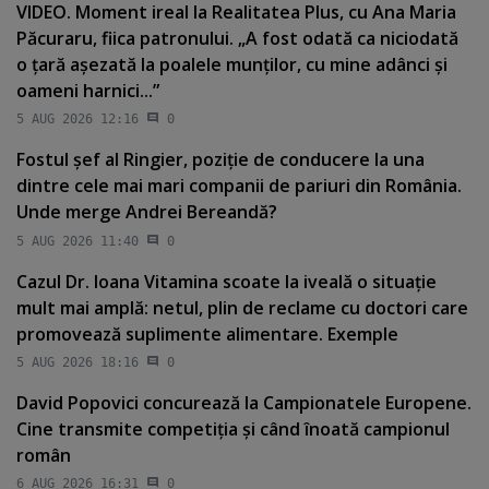
VIDEO. Moment ireal la Realitatea Plus, cu Ana Maria
Păcuraru, fiica patronului. „A fost odată ca niciodată
o ţară aşezată la poalele munţilor, cu mine adânci şi
oameni harnici...”
5 AUG 2026 12:16
0
Fostul şef al Ringier, poziţie de conducere la una
dintre cele mai mari companii de pariuri din România.
Unde merge Andrei Bereandă?
5 AUG 2026 11:40
0
Cazul Dr. Ioana Vitamina scoate la iveală o situaţie
mult mai amplă: netul, plin de reclame cu doctori care
promovează suplimente alimentare. Exemple
5 AUG 2026 18:16
0
David Popovici concurează la Campionatele Europene.
Cine transmite competiţia şi când înoată campionul
român
6 AUG 2026 16:31
0