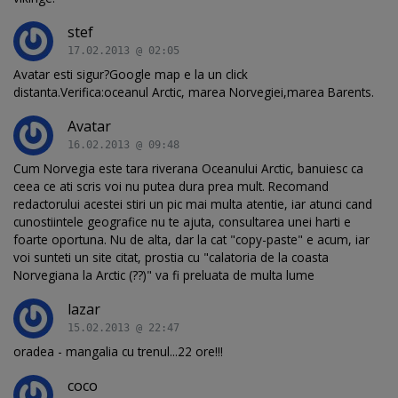
stef
17.02.2013 @ 02:05
Avatar esti sigur?Google map e la un click
distanta.Verifica:oceanul Arctic, marea Norvegiei,marea Barents.
Avatar
16.02.2013 @ 09:48
Cum Norvegia este tara riverana Oceanului Arctic, banuiesc ca
ceea ce ati scris voi nu putea dura prea mult. Recomand
redactorului acestei stiri un pic mai multa atentie, iar atunci cand
cunostiintele geografice nu te ajuta, consultarea unei harti e
foarte oportuna. Nu de alta, dar la cat "copy-paste" e acum, iar
voi sunteti un site citat, prostia cu "calatoria de la coasta
Norvegiana la Arctic (??)" va fi preluata de multa lume
lazar
15.02.2013 @ 22:47
oradea - mangalia cu trenul...22 ore!!!
coco