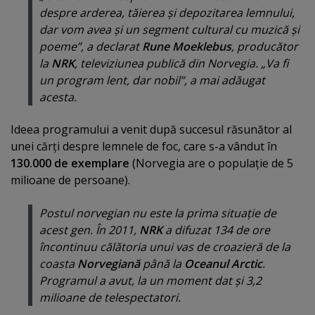
despre arderea, tăierea şi depozitarea lemnului,
dar vom avea şi un segment cultural cu muzică şi
poeme”, a declarat
Rune Moeklebus
, producător
la
NRK
, televiziunea publică din Norvegia. „Va fi
un program lent, dar nobil”, a mai adăugat
acesta.
Ideea programului a venit după succesul răsunător al
unei cărţi despre lemnele de foc, care s-a vândut în
130.000 de exemplare
(Norvegia are o populaţie de 5
milioane de persoane).
Postul norvegian nu este la prima situaţie de
acest gen. În 2011,
NRK
a difuzat 134 de ore
încontinuu călătoria unui vas de croazieră de la
coasta
Norvegiană
până la
Oceanul Arctic
.
Programul a avut, la un moment dat şi 3,2
milioane de telespectatori.