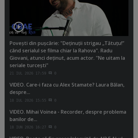
Poveşti din puşcărie: "Deţinuţii strigau „Tătuţu!”
când serialul se filma chiar la Rahova". Radu
Giovani, atunci deţinut, acum actor. "Ne uitam la
seriale turceşti"
21 IUL 2026 17:59
0
VIDEO. Care-i faza cu Alex Stamate? Laura Bălan,
despre...
18 IUL 2026 15:55
0
VIDEO. Mihai Voinea - Recorder, despre problema
banilor de...
18 IUN 2026 16:27
0