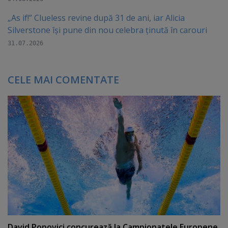
„As if!” Clueless revine după 31 de ani, iar Alicia
Silverstone își pune din nou celebra ținută în carouri
31.07.2026
CELE MAI COMENTATE
David Popovici concurează la Campionatele Europene.