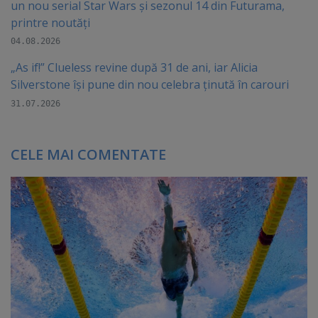
un nou serial Star Wars și sezonul 14 din Futurama,
printre noutăți
04.08.2026
„As if!” Clueless revine după 31 de ani, iar Alicia
Silverstone își pune din nou celebra ținută în carouri
31.07.2026
CELE MAI COMENTATE