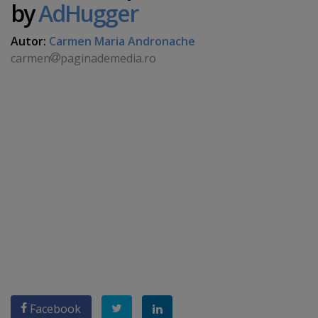
by
AdHugger
Autor:
Carmen Maria Andronache
carmen
paginademedia.ro
Facebook