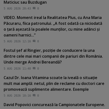
Maticiuc sau Buzdugan
5 AUG 2026 20:43
0
VIDEO. Moment ireal la Realitatea Plus, cu Ana Maria
Păcuraru, fiica patronului. „A fost odată ca niciodată
o ţară aşezată la poalele munţilor, cu mine adânci şi
oameni harnici...”
5 AUG 2026 12:16
0
Fostul şef al Ringier, poziţie de conducere la una
dintre cele mai mari companii de pariuri din România.
Unde merge Andrei Bereandă?
5 AUG 2026 11:40
0
Cazul Dr. Ioana Vitamina scoate la iveală o situaţie
mult mai amplă: netul, plin de reclame cu doctori care
promovează suplimente alimentare. Exemple
5 AUG 2026 18:16
0
David Popovici concurează la Campionatele Europene.