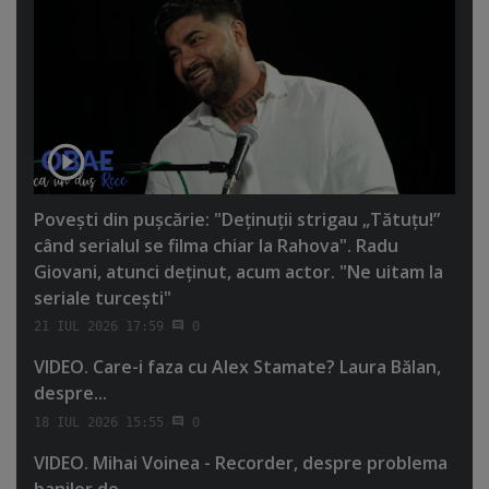
Poveşti din puşcărie: "Deţinuţii strigau „Tătuţu!”
când serialul se filma chiar la Rahova". Radu
Giovani, atunci deţinut, acum actor. "Ne uitam la
seriale turceşti"
21 IUL 2026 17:59
0
VIDEO. Care-i faza cu Alex Stamate? Laura Bălan,
despre...
18 IUL 2026 15:55
0
VIDEO. Mihai Voinea - Recorder, despre problema
banilor de...