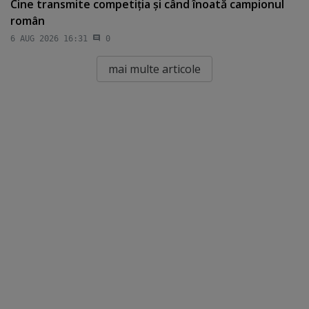
Cine transmite competiţia şi când înoată campionul
român
6 AUG 2026 16:31
0
mai multe articole