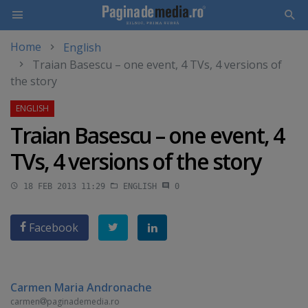
Home
English
Skip
Traian Basescu – one event, 4 TVs, 4 versions of
to
the story
main
content
Traian Basescu – one event, 4
TVs, 4 versions of the story
18 FEB 2013 11:29
ENGLISH
0
Facebook
Carmen Maria Andronache
carmen
paginademedia.ro