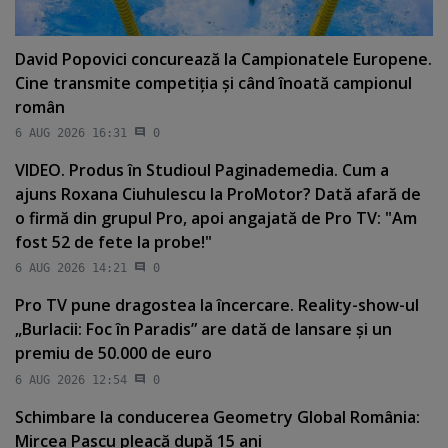
David Popovici concurează la Campionatele Europene.
Cine transmite competiţia şi când înoată campionul
român
6 AUG 2026 16:31
0
VIDEO. Produs în Studioul Paginademedia. Cum a
ajuns Roxana Ciuhulescu la ProMotor? Dată afară de
o firmă din grupul Pro, apoi angajată de Pro TV: "Am
fost 52 de fete la probe!"
6 AUG 2026 14:21
0
Pro TV pune dragostea la încercare. Reality-show-ul
„Burlacii: Foc în Paradis” are dată de lansare şi un
premiu de 50.000 de euro
6 AUG 2026 12:54
0
Schimbare la conducerea Geometry Global România:
Mircea Pascu pleacă după 15 ani