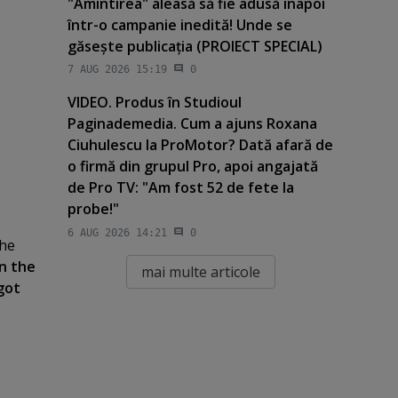
"Amintirea" aleasă să fie adusă înapoi
într-o campanie inedită! Unde se
găseşte publicaţia (PROIECT SPECIAL)
7 AUG 2026 15:19
0
VIDEO. Produs în Studioul
Paginademedia. Cum a ajuns Roxana
Ciuhulescu la ProMotor? Dată afară de
o firmă din grupul Pro, apoi angajată
de Pro TV: "Am fost 52 de fete la
probe!"
6 AUG 2026 14:21
0
the
n the
mai multe articole
got