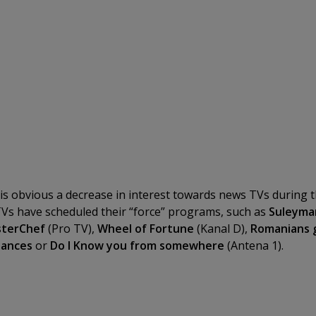
is obvious a decrease in interest towards news TVs during 
Vs have scheduled their “force” programs, such as
Suleyma
terChef
(Pro TV),
Wheel of Fortune
(Kanal D),
Romanians 
dances
or
Do I Know you from somewhere
(Antena 1).