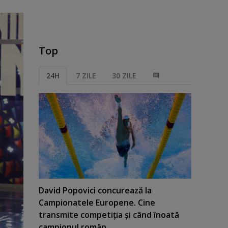
Top
24H
7 ZILE
30 ZILE
David Popovici concurează la
Campionatele Europene. Cine
transmite competiţia şi când înoată
campionul român