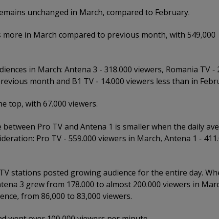
remains unchanged in March, compared to February.
s more in March compared to previous month, with 549,000
iences in March: Antena 3 - 318.000 viewers, Romania TV - 
revious month and B1 TV - 14.000 viewers less than in Febr
he top, with 67.000 viewers.
e between Pro TV and Antena 1 is smaller when the daily av
ideration: Pro TV - 559.000 viewers in March, Antena 1 - 411
TV stations posted growing audience for the entire day. Whe
tena 3 grew from 178.000 to almost 200.000 viewers in Mar
ence, from 86,000 to 83,000 viewers.
nd went over 100,000 viewers per minute.