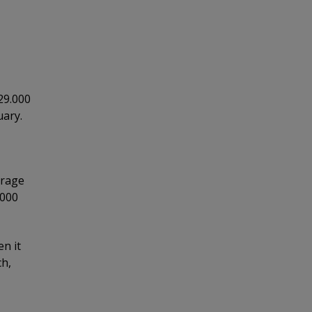
29.000
uary.
erage
.000
n it
ch,