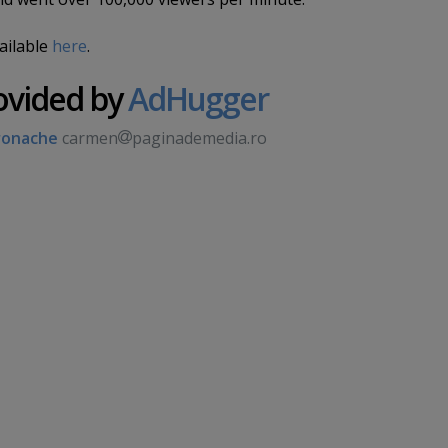
ailable
here
.
ovided by
AdHugger
ronache
carmen
paginademedia.ro