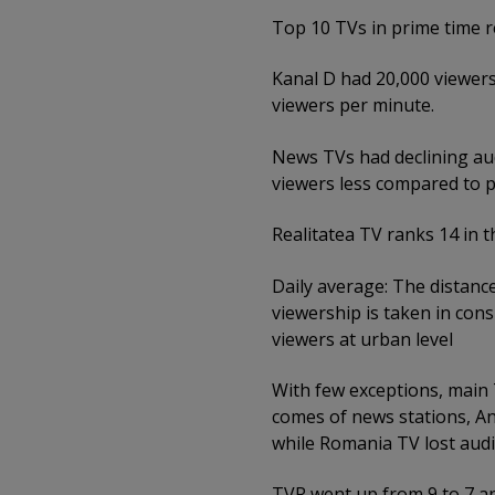
Top 10 TVs in prime time 
Kanal D had 20,000 viewer
viewers per minute.
News TVs had declining aud
viewers less compared to p
Realitatea TV ranks 14 in t
Daily average: The distanc
viewership is taken in cons
viewers at urban level
With few exceptions, main 
comes of news stations, An
while Romania TV lost audi
TVR went up from 9 to 7 a