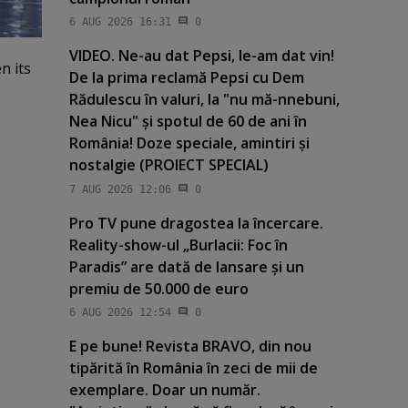
6 AUG 2026 16:31
0
VIDEO. Ne-au dat Pepsi, le-am dat vin!
n its
De la prima reclamă Pepsi cu Dem
Rădulescu în valuri, la "nu mă-nnebuni,
Nea Nicu" şi spotul de 60 de ani în
România! Doze speciale, amintiri şi
nostalgie (PROIECT SPECIAL)
7 AUG 2026 12:06
0
Pro TV pune dragostea la încercare.
Reality-show-ul „Burlacii: Foc în
Paradis” are dată de lansare şi un
premiu de 50.000 de euro
6 AUG 2026 12:54
0
E pe bune! Revista BRAVO, din nou
tipărită în România în zeci de mii de
exemplare. Doar un număr.