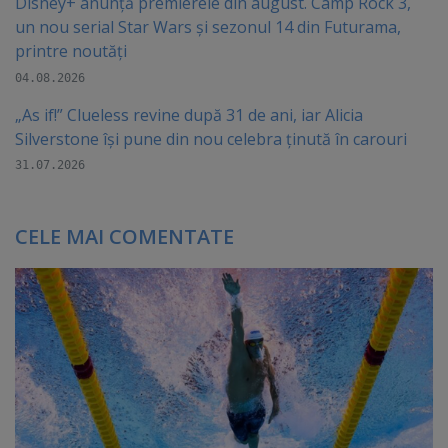
Disney+ anunță premierele din august. Camp Rock 3,
un nou serial Star Wars și sezonul 14 din Futurama,
printre noutăți
04.08.2026
„As if!” Clueless revine după 31 de ani, iar Alicia
Silverstone își pune din nou celebra ținută în carouri
31.07.2026
CELE MAI COMENTATE