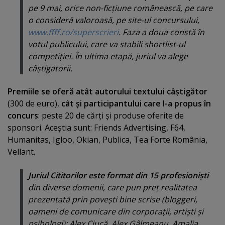
pe 9 mai, orice non-ficţiune românească, pe care
o consideră valoroasă, pe site-ul concursului,
www.ffff.ro/superscrieri
. Faza a doua constă în
votul publicului, care va stabili shortlist-ul
competiţiei. În ultima etapă, juriul va alege
câştigătorii.
Premiile se oferă atât autorului textului câştigător
(300 de euro),
cât şi participantului care l-a propus în
concurs
: peste 20 de cărţi şi produse oferite de
sponsori. Aceştia sunt: Friends Advertising, F64,
Humanitas, Igloo, Okian, Publica, Tea Forte România,
Vellant.
Juriul Cititorilor este format din 15 profesionişti
din diverse domenii, care pun preţ realitatea
prezentată prin poveşti bine scrise (bloggeri,
oameni de comunicare din corporaţii, artişti şi
psihologi): Alex Ciucă, Alex Gâlmeanu, Amalia