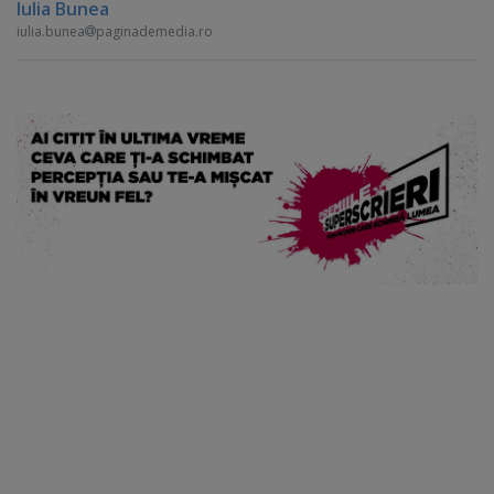
Iulia Bunea
iulia.bunea
paginademedia.ro