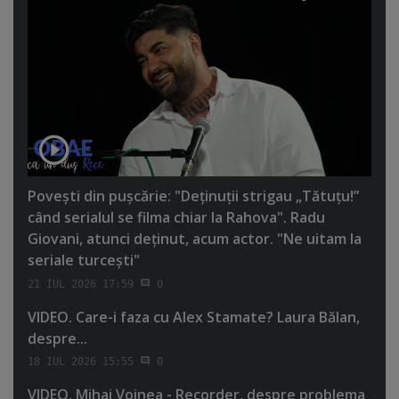
Poveşti din puşcărie: "Deţinuţii strigau „Tătuţu!”
când serialul se filma chiar la Rahova". Radu
Giovani, atunci deţinut, acum actor. "Ne uitam la
seriale turceşti"
21 IUL 2026 17:59
0
VIDEO. Care-i faza cu Alex Stamate? Laura Bălan,
despre...
18 IUL 2026 15:55
0
VIDEO. Mihai Voinea - Recorder, despre problema