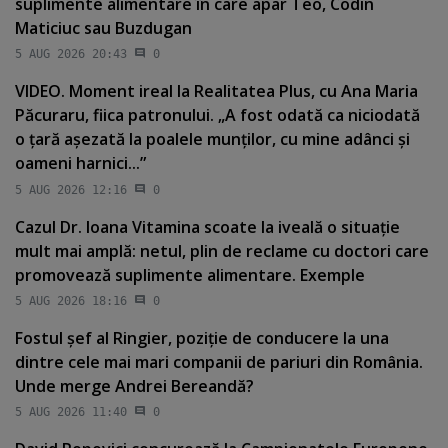
suplimente alimentare în care apar Teo, Codin
Maticiuc sau Buzdugan
5 AUG 2026 20:43
0
VIDEO. Moment ireal la Realitatea Plus, cu Ana Maria
Păcuraru, fiica patronului. „A fost odată ca niciodată
o ţară aşezată la poalele munţilor, cu mine adânci şi
oameni harnici...”
5 AUG 2026 12:16
0
Cazul Dr. Ioana Vitamina scoate la iveală o situaţie
mult mai amplă: netul, plin de reclame cu doctori care
promovează suplimente alimentare. Exemple
5 AUG 2026 18:16
0
Fostul şef al Ringier, poziţie de conducere la una
dintre cele mai mari companii de pariuri din România.
Unde merge Andrei Bereandă?
5 AUG 2026 11:40
0