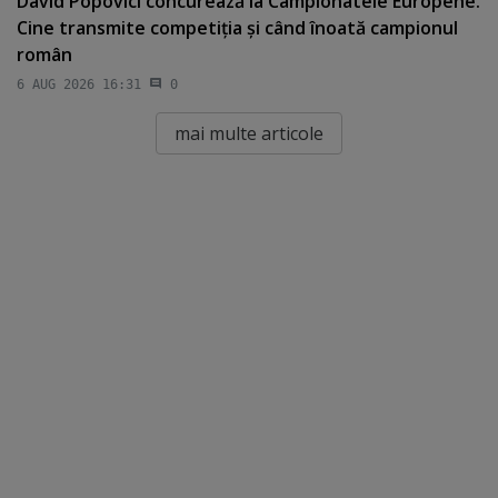
David Popovici concurează la Campionatele Europene.
Cine transmite competiţia şi când înoată campionul
român
6 AUG 2026 16:31
0
mai multe articole