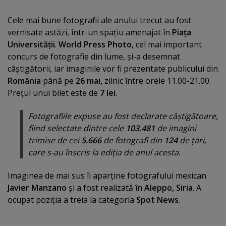
Cele mai bune fotografii ale anului trecut au fost
vernisate astăzi, într-un spaţiu amenajat în
Piaţa
Universităţii
.
World Press Photo
, cel mai important
concurs de fotografie din lume, şi-a desemnat
câştigătorii, iar imaginile vor fi prezentate publicului din
România
până pe
26 mai,
zilnic între orele 11.00-21.00.
Preţul unui bilet este de
7 lei
.
Fotografiile expuse au fost declarate câştigătoare,
fiind selectate dintre cele
103.481
de imagini
trimise de cei
5.666
de fotografi din
124
de ţări,
care s-au înscris la ediţia de anul acesta.
Imaginea de mai sus îi aparţine fotografului mexican
Javier Manzano
şi a fost realizată în
Aleppo, Siria
. A
ocupat poziţia a treia la categoria
Spot News
.