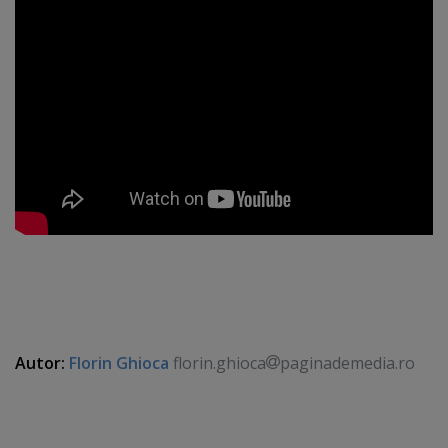
Autor:
Florin Ghioca
florin.ghioca
paginademedia.ro