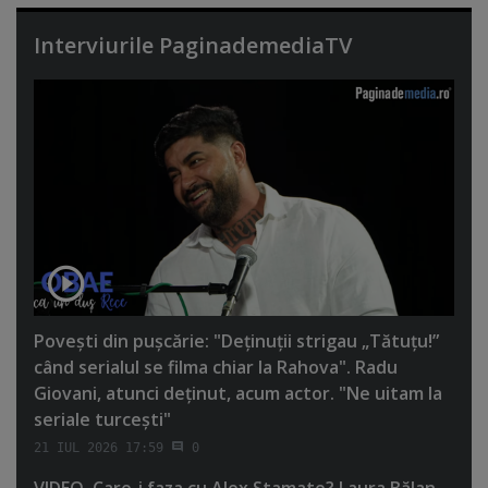
Interviurile PaginademediaTV
Poveşti din puşcărie: "Deţinuţii strigau „Tătuţu!”
când serialul se filma chiar la Rahova". Radu
Giovani, atunci deţinut, acum actor. "Ne uitam la
seriale turceşti"
21 IUL 2026 17:59
0