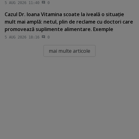
5 AUG 2026 11:40
0
Cazul Dr. Ioana Vitamina scoate la iveală o situaţie
mult mai amplă: netul, plin de reclame cu doctori care
promovează suplimente alimentare. Exemple
5 AUG 2026 18:16
0
mai multe articole