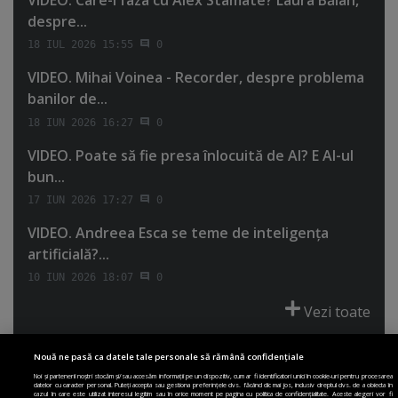
VIDEO. Care-i faza cu Alex Stamate? Laura Bălan,
despre...
18 IUL 2026 15:55
0
VIDEO. Mihai Voinea - Recorder, despre problema
banilor de...
18 IUN 2026 16:27
0
VIDEO. Poate să fie presa înlocuită de AI? E AI-ul
bun...
17 IUN 2026 17:27
0
VIDEO. Andreea Esca se teme de inteligenţa
artificială?...
10 IUN 2026 18:07
0
Vezi toate
Nouă ne pasă ca datele tale personale să rămână confidențiale
Noi și partenerii noștri stocăm și/sau accesăm informații pe un dispozitiv, cum ar fi identificatori unici în cookie-uri pentru procesarea
datelor cu caracter personal. Puteți accepta sau gestiona preferințele dvs. făcând clic mai jos, inclusiv dreptul dvs. de a obiecta în
cazul în care este utilizat interesul legitim sau în orice moment pe pagina cu politica de confidențialitate. Aceste alegeri vor fi