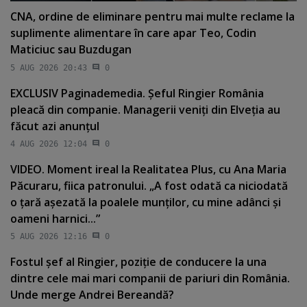
CNA, ordine de eliminare pentru mai multe reclame la
suplimente alimentare în care apar Teo, Codin
Maticiuc sau Buzdugan
5 AUG 2026 20:43
0
EXCLUSIV Paginademedia. Şeful Ringier România
pleacă din companie. Managerii veniţi din Elveţia au
făcut azi anunţul
4 AUG 2026 12:04
0
VIDEO. Moment ireal la Realitatea Plus, cu Ana Maria
Păcuraru, fiica patronului. „A fost odată ca niciodată
o ţară aşezată la poalele munţilor, cu mine adânci şi
oameni harnici...”
5 AUG 2026 12:16
0
Fostul şef al Ringier, poziţie de conducere la una
dintre cele mai mari companii de pariuri din România.
Unde merge Andrei Bereandă?