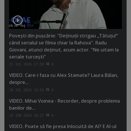
Poveşti din puşcărie: "Deţinuţii strigau „Tătuţu!”
când serialul se filma chiar la Rahova". Radu
Giovani, atunci deţinut, acum actor. "Ne uitam la
seriale turceşti"
21 IUL 2026 17:59
0
VIDEO. Care-i faza cu Alex Stamate? Laura Bălan,
despre...
18 IUL 2026 15:55
0
VIDEO. Mihai Voinea - Recorder, despre problema
banilor de...
18 IUN 2026 16:27
0
VIDEO. Poate să fie presa înlocuită de AI? E AI-ul