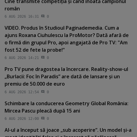
Cine transmite competiţia şi când înoată campionul
român
6 AUG 2026 16:31
0
VIDEO. Produs în Studioul Paginademedia. Cum a
ajuns Roxana Ciuhulescu la ProMotor? Dată afară de
o firmă din grupul Pro, apoi angajată de Pro TV: "Am
fost 52 de fete la probe!"
6 AUG 2026 14:21
0
Pro TV pune dragostea la încercare. Reality-show-ul
„Burlacii: Foc în Paradis” are dată de lansare şi un
premiu de 50.000 de euro
6 AUG 2026 12:54
0
Schimbare la conducerea Geometry Global România:
Mircea Pascu pleacă după 15 ani
6 AUG 2026 12:00
0
AI-ul a început să joace „sub acoperire”. Un model şi-a