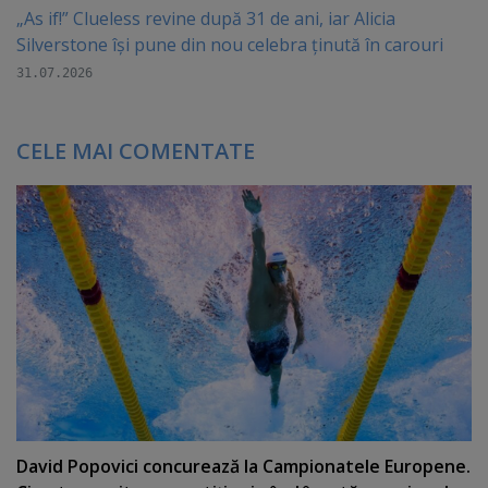
„As if!” Clueless revine după 31 de ani, iar Alicia
Silverstone își pune din nou celebra ținută în carouri
31.07.2026
CELE MAI COMENTATE
David Popovici concurează la Campionatele Europene.