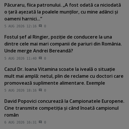
Păcuraru, fiica patronului. „A fost odată ca niciodată
o ţară aşezată la poalele munţilor, cu mine adânci şi
oameni harnici...”
5 AUG 2026 12:16
0
Fostul şef al Ringier, poziţie de conducere la una
dintre cele mai mari companii de pariuri din România.
Unde merge Andrei Bereandă?
5 AUG 2026 11:40
0
Cazul Dr. Ioana Vitamina scoate la iveală o situaţie
mult mai amplă: netul, plin de reclame cu doctori care
promovează suplimente alimentare. Exemple
5 AUG 2026 18:16
0
David Popovici concurează la Campionatele Europene.
Cine transmite competiţia şi când înoată campionul
român
6 AUG 2026 16:31
0