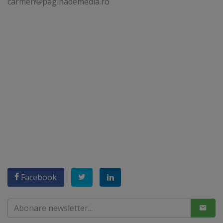
carmen
paginademedia.ro
Facebook