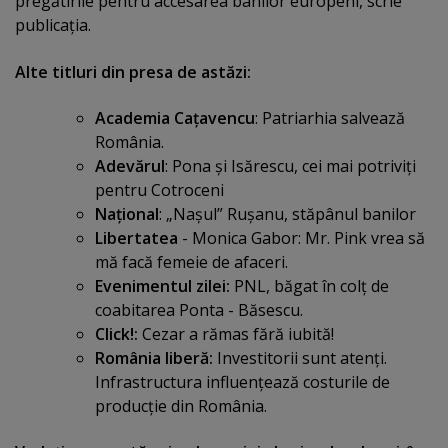
pregătirile pentru accesarea banilor europeni, scrie
publicaţia.
Alte titluri din presa de astăzi:
Academia Caţavencu
: Patriarhia salvează
România.
Adevărul
: Pona şi Isărescu, cei mai potriviţi
pentru Cotroceni
Naţional
: „Naşul” Ruşanu, stăpânul banilor
Libertatea
- Monica Gabor: Mr. Pink vrea să
mă facă femeie de afaceri.
Evenimentul zilei:
PNL, băgat în colţ de
coabitarea Ponta - Băsescu.
Click!:
Cezar a rămas fără iubită!
România liberă:
Investitorii sunt atenţi.
Infrastructura influenţează costurile de
producţie din România.