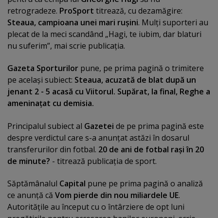
retrogradeze.
ProSport
titrează, cu dezamăgire:
Steaua, campioana unei mari ruşini
. Mulţi suporteri au
plecat de la meci scandând „Hagi, te iubim, dar blaturi
nu suferim”, mai scrie publicaţia.
Gazeta Sporturilor
pune, pe prima pagină o trimitere
pe acelaşi subiect:
Steaua, acuzată de blat după un
jenant 2 - 5 acasă cu Viitorul. Supărat, la final, Reghe a
ameninaţat cu demisia.
Principalul subiect al
Gazetei
de pe prima pagină este
despre verdictul care s-a anunţat astăzi în dosarul
transferurilor din fotbal.
20 de ani de fotbal raşi în 20
de minute?
- titrează publicaţia de sport.
Săptămânalul
Capital
pune pe prima pagină o analiză
ce anunţă că
Vom pierde din nou miliardele UE
.
Autorităţile au început cu o întârziere de opt luni