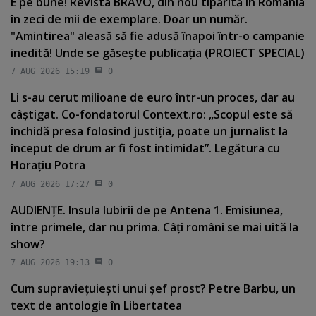
E pe bune! Revista BRAVO, din nou tipărită în România
în zeci de mii de exemplare. Doar un număr.
"Amintirea" aleasă să fie adusă înapoi într-o campanie
inedită! Unde se găseşte publicaţia (PROIECT SPECIAL)
7 AUG 2026 15:19
0
Li s-au cerut milioane de euro într-un proces, dar au
câştigat. Co-fondatorul Context.ro: „Scopul este să
închidă presa folosind justiţia, poate un jurnalist la
început de drum ar fi fost intimidat”. Legătura cu
Horaţiu Potra
7 AUG 2026 17:27
0
AUDIENŢE. Insula Iubirii de pe Antena 1. Emisiunea,
între primele, dar nu prima. Câţi români se mai uită la
show?
7 AUG 2026 19:13
0
Cum supravieţuieşti unui şef prost? Petre Barbu, un
text de antologie în Libertatea