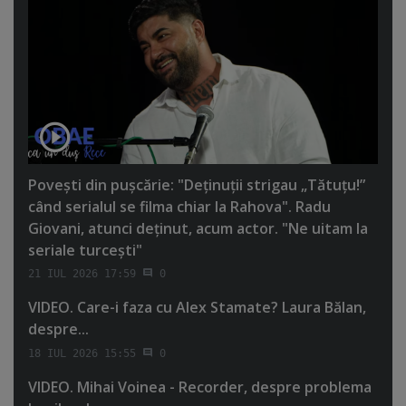
Poveşti din puşcărie: "Deţinuţii strigau „Tătuţu!”
când serialul se filma chiar la Rahova". Radu
Giovani, atunci deţinut, acum actor. "Ne uitam la
seriale turceşti"
21 IUL 2026 17:59
0
VIDEO. Care-i faza cu Alex Stamate? Laura Bălan,
despre...
18 IUL 2026 15:55
0
VIDEO. Mihai Voinea - Recorder, despre problema