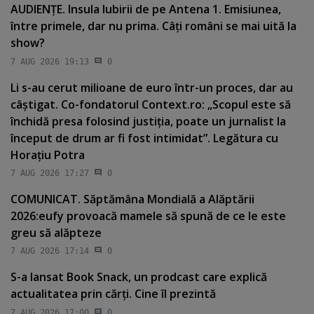
AUDIENŢE. Insula Iubirii de pe Antena 1. Emisiunea,
între primele, dar nu prima. Câţi români se mai uită la
show?
7 AUG 2026 19:13
0
Li s-au cerut milioane de euro într-un proces, dar au
câştigat. Co-fondatorul Context.ro: „Scopul este să
închidă presa folosind justiţia, poate un jurnalist la
început de drum ar fi fost intimidat”. Legătura cu
Horaţiu Potra
7 AUG 2026 17:27
0
COMUNICAT. Săptămâna Mondială a Alăptării
2026:eufy provoacă mamele să spună de ce le este
greu să alăpteze
7 AUG 2026 17:14
0
S-a lansat Book Snack, un prodcast care explică
actualitatea prin cărţi. Cine îl prezintă
7 AUG 2026 17:00
0