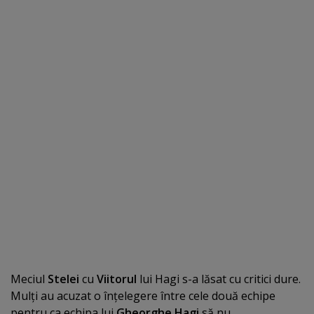
Meciul
Stelei
cu
Viitorul
lui Hagi s-a lăsat cu critici dure.
Mulţi au acuzat o înţelegere între cele două echipe
pentru ca echipa lui
Gheorghe Hagi
să nu