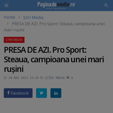
Home
Știri Media
Skip
PRESA DE AZI. Pro Sport: Steaua, campioana unei
to
mari ruşini
main
content
PRESA DE AZI. Pro Sport:
Steaua, campioana unei mari
ruşini
20 MAI 2013 15:29
ȘTIRI MEDIA
0
Facebook