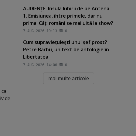
AUDIENŢE. Insula Iubirii de pe Antena
1. Emisiunea, între primele, dar nu
prima. Câţi români se mai uită la show?
7 AUG 2026 19:13
0
Cum supravieţuieşti unui şef prost?
Petre Barbu, un text de antologie în
Libertatea
7 AUG 2026 14:06
0
mai multe articole
 ca
iv de