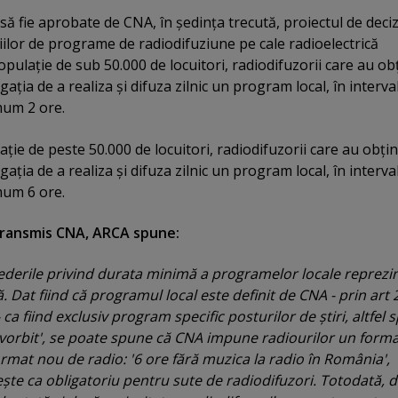
 fie aprobate de CNA, în şedinţa trecută, proiectul de deciz
ciilor de programe de radiodifuziune pe cale radioelectrică
 populaţie de sub 50.000 de locuitori, radiodifuzorii care au ob
gaţia de a realiza şi difuza zilnic un program local, în interva
mum 2 ore.
ulaţie de peste 50.000 de locuitori, radiodifuzorii care au obţi
gaţia de a realiza şi difuza zilnic un program local, în interva
mum 6 ore.
transmis CNA, ARCA spune:
derile privind durata minimă a programelor locale reprezi
Dat fiind că programul local este definit de CNA - prin art 2
i - ca fiind exclusiv program specific posturilor de ştiri, altfel 
'vorbit', se poate spune că CNA impune radiourilor un form
 format nou de radio: '6 ore fără muzica la radio în România',
eşte ca obligatoriu pentru sute de radiodifuzori. Totodată, 