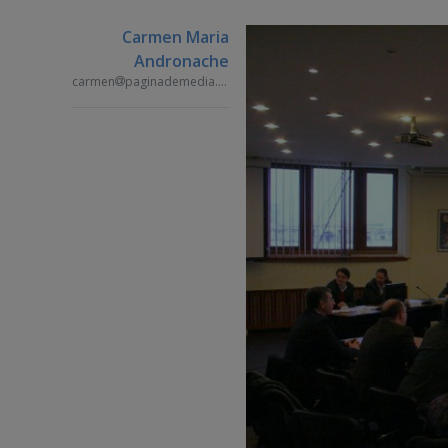
Carmen Maria
Andronache
carmen
paginademedia.ro