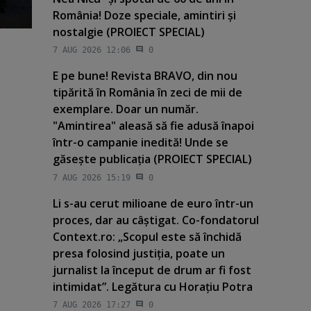
România! Doze speciale, amintiri şi
nostalgie (PROIECT SPECIAL)
7 AUG 2026 12:06
0
E pe bune! Revista BRAVO, din nou
tipărită în România în zeci de mii de
exemplare. Doar un număr.
"Amintirea" aleasă să fie adusă înapoi
într-o campanie inedită! Unde se
găseşte publicaţia (PROIECT SPECIAL)
7 AUG 2026 15:19
0
Li s-au cerut milioane de euro într-un
proces, dar au câştigat. Co-fondatorul
Context.ro: „Scopul este să închidă
presa folosind justiţia, poate un
jurnalist la început de drum ar fi fost
intimidat”. Legătura cu Horaţiu Potra
7 AUG 2026 17:27
0