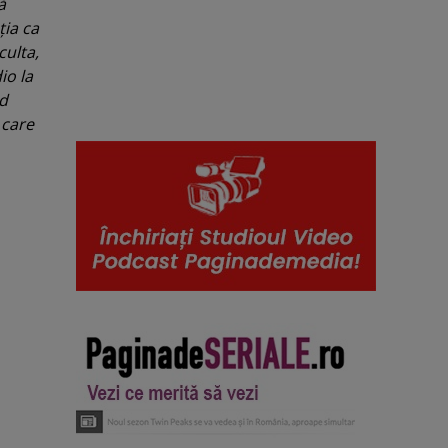
ă
ţia ca
culta,
io la
nd
 care