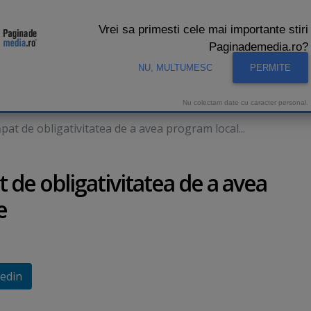
Vrei sa primesti cele mai importante stiri
Paginademedia.ro?
NU, MULTUMESC
PERMITE
CNA
INTERVIURI VIDEO
STUDIO VIDEO
AUDIENTE 
Nu colectam date cu caracter personal.
ăpat de obligativitatea de a avea program local...
t de obligativitatea de a avea
e
edin