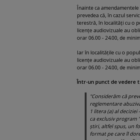
Înainte ca amendamentele să
prevedea că, în cazul servi
terestră, în localităţi cu o
licenţe audiovizuale au obli
orar 06.00 - 24.00, de mini
Iar în localităţile cu o pop
licenţe audiovizuale au obli
orar 06.00 - 24.00, de mini
Într-un punct de vedere 
"Considerăm că preve
reglementare abuzivă. 
1 litera (a) al decizie
ca exclusiv program 
ştiri, altfel spus, un
format pe care îl dor