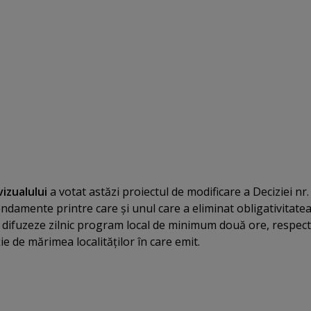
vizualului
a votat astăzi proiectul de modificare a Deciziei nr.
damente printre care şi unul care a eliminat obligativitatea
ă difuzeze zilnic program local de minimum două ore, respect
e de mărimea localităţilor în care emit.