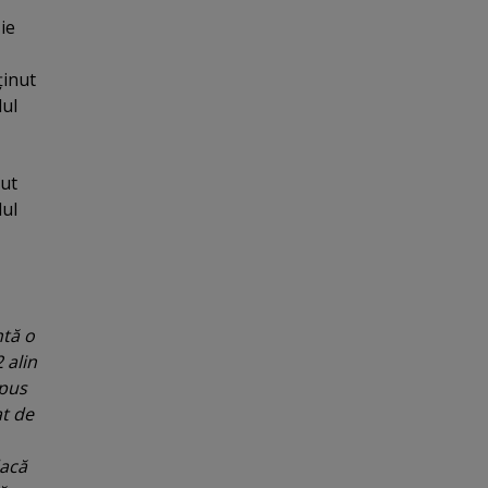
ie
ţinut
lul
nut
lul
ntă o
 alin
spus
at de
dacă