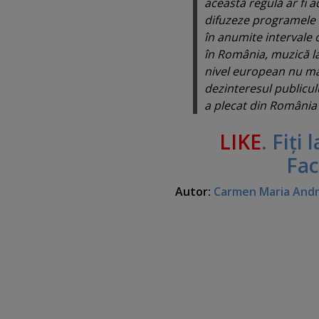
această regulă ar fi 
difuzeze programele lo
în anumite intervale o
în România, muzică la
nivel european nu ma
dezinteresul publicu
a plecat din România"
LIKE
. Fiţi
Fa
Autor:
Carmen Maria And