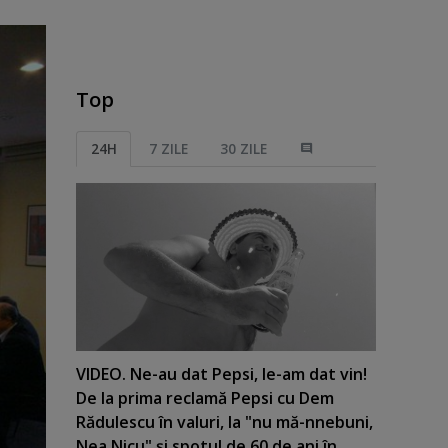
Top
24H
7 ZILE
30 ZILE
VIDEO. Ne-au dat Pepsi, le-am dat vin!
De la prima reclamă Pepsi cu Dem
Rădulescu în valuri, la "nu mă-nnebuni,
Nea Nicu" şi spotul de 60 de ani în