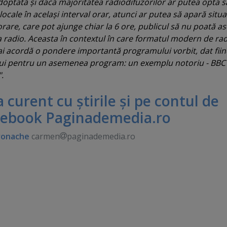
adoptată şi dacă majoritatea radiodifuzorilor ar putea opta s
cale în acelaşi interval orar, atunci ar putea să apară situa
rare, care pot ajunge chiar la 6 ore, publicul să nu poată as
 radio. Aceasta în contextul în care formatul modern de rad
i acordă o pondere importantă programului vorbit, dat fii
lui pentru un asemenea program: un exemplu notoriu - BBC
.
 la curent cu ştirile şi pe contul de
cebook Paginademedia.ro
ronache
carmen
paginademedia.ro