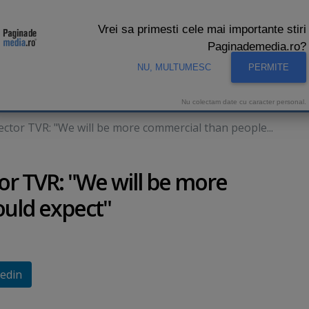
Vrei sa primesti cele mai importante stiri
Paginademedia.ro?
NU, MULTUMESC
PERMITE
CNA
INTERVIURI VIDEO
STUDIO VIDEO
AUDIENTE 
Nu colectam date cu caracter personal.
ector TVR: "We will be more commercial than people...
or TVR: "We will be more
uld expect"
edin