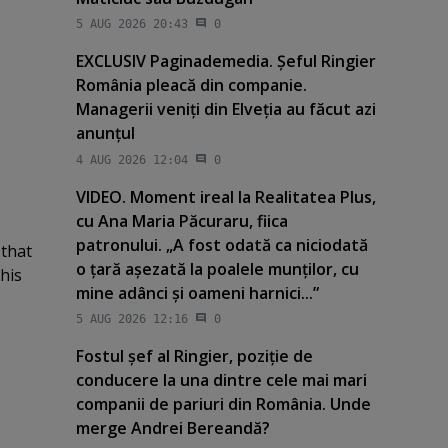
5 AUG 2026 20:43
0
EXCLUSIV Paginademedia. Şeful Ringier
România pleacă din companie.
Managerii veniţi din Elveţia au făcut azi
anunţul
4 AUG 2026 12:04
0
VIDEO. Moment ireal la Realitatea Plus,
cu Ana Maria Păcuraru, fiica
patronului. „A fost odată ca niciodată
 that
o ţară aşezată la poalele munţilor, cu
his
mine adânci şi oameni harnici...”
5 AUG 2026 12:16
0
Fostul şef al Ringier, poziţie de
conducere la una dintre cele mai mari
companii de pariuri din România. Unde
merge Andrei Bereandă?