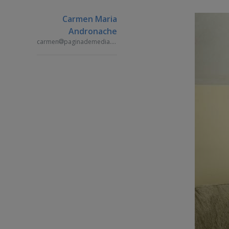
Carmen Maria
Andronache
carmen
paginademedia.ro