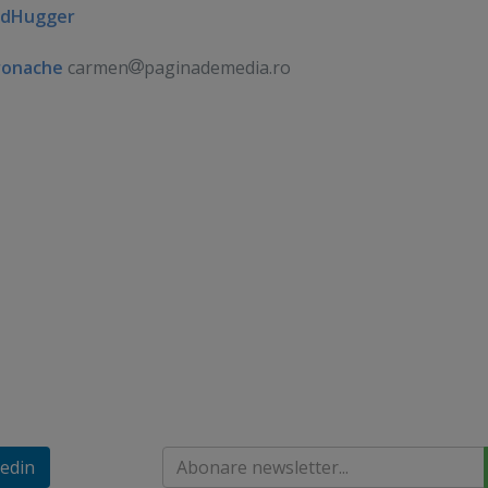
dHugger
ronache
carmen
paginademedia.ro
edin