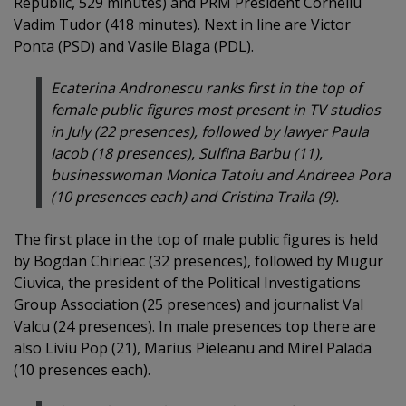
Republic, 529 minutes) and PRM President Corneliu
Vadim Tudor (418 minutes). Next in line are Victor
Ponta (PSD) and Vasile Blaga (PDL).
Ecaterina Andronescu ranks first in the top of
female public figures most present in TV studios
in July (22 presences), followed by lawyer Paula
Iacob (18 presences), Sulfina Barbu (11),
businesswoman Monica Tatoiu and Andreea Pora
(10 presences each) and Cristina Traila (9).
The first place in the top of male public figures is held
by Bogdan Chirieac (32 presences), followed by Mugur
Ciuvica, the president of the Political Investigations
Group Association (25 presences) and journalist Val
Valcu (24 presences). In male presences top there are
also Liviu Pop (21), Marius Pieleanu and Mirel Palada
(10 presences each).