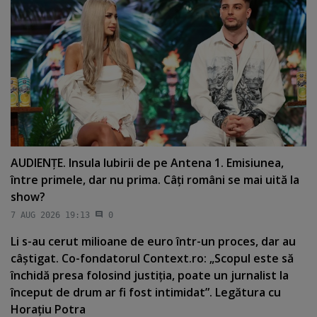
AUDIENŢE. Insula Iubirii de pe Antena 1. Emisiunea,
între primele, dar nu prima. Câţi români se mai uită la
show?
7 AUG 2026 19:13
0
Li s-au cerut milioane de euro într-un proces, dar au
câştigat. Co-fondatorul Context.ro: „Scopul este să
închidă presa folosind justiţia, poate un jurnalist la
început de drum ar fi fost intimidat”. Legătura cu
Horaţiu Potra