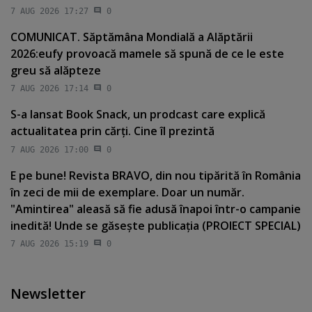
7 AUG 2026 17:27
0
COMUNICAT. Săptămâna Mondială a Alăptării
2026:eufy provoacă mamele să spună de ce le este
greu să alăpteze
7 AUG 2026 17:14
0
S-a lansat Book Snack, un prodcast care explică
actualitatea prin cărţi. Cine îl prezintă
7 AUG 2026 17:00
0
E pe bune! Revista BRAVO, din nou tipărită în România
în zeci de mii de exemplare. Doar un număr.
"Amintirea" aleasă să fie adusă înapoi într-o campanie
inedită! Unde se găseşte publicaţia (PROIECT SPECIAL)
7 AUG 2026 15:19
0
Newsletter