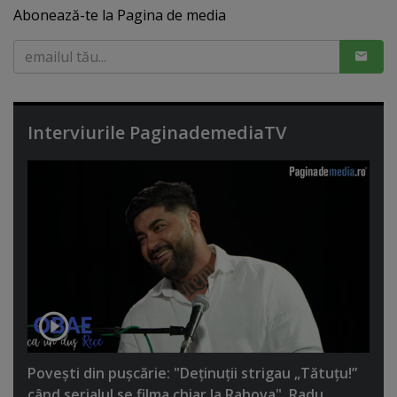
Abonează-te la Pagina de media
Interviurile PaginademediaTV
Poveşti din puşcărie: "Deţinuţii strigau „Tătuţu!”
când serialul se filma chiar la Rahova". Radu