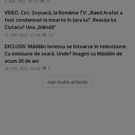
4 FEB 2021 20:57
14
VIDEO. Circ. Şoşoacă, la România TV: „Raed Arafat a
fost condamnat la moarte în ţara lui”. Reacţia lui
Ciutacu? Una „blândă”
11 MAR 2021 17:00
14
EXCLUSIV. Mădălin Ionescu se întoarce în televiziune.
Cu emisiune de seară. Unde? Imagini cu Mădălin de
acum 20 de ani
16 FEB 2021 14:02
9
mai multe articole