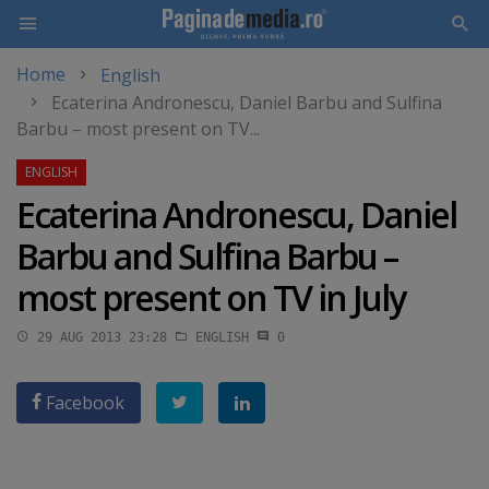
Home
English
Skip
Ecaterina Andronescu, Daniel Barbu and Sulfina
to
Barbu – most present on TV...
main
content
Ecaterina Andronescu, Daniel
Barbu and Sulfina Barbu –
most present on TV in July
29 AUG 2013 23:28
ENGLISH
0
Facebook