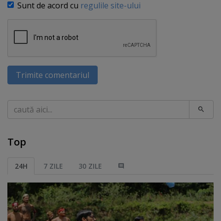
Sunt de acord cu
regulile site-ului
Trimite comentariul
Caută
Top
24H
7 ZILE
30 ZILE