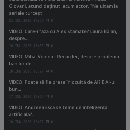
Giovani, atunci deţinut, acum actor. "Ne uitam la
seriale turceşti"
21 IUL 2026 17:59
0
VIDEO. Care-i faza cu Alex Stamate? Laura Bălan,
despre...
18 IUL 2026 15:55
0
VIDEO. Mihai Voinea - Recorder, despre problema
banilor de...
18 IUN 2026 16:27
0
VIDEO. Poate să fie presa înlocuită de AI? E AI-ul
bun...
17 IUN 2026 17:27
0
VIDEO. Andreea Esca se teme de inteligenţa
artificială?...
10 IUN 2026 18:07
0