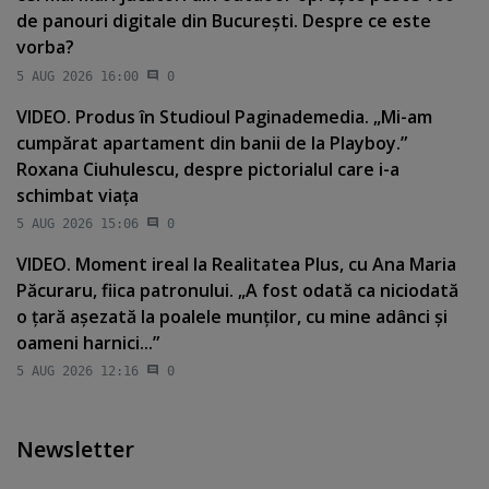
de panouri digitale din Bucureşti. Despre ce este
vorba?
5 AUG 2026 16:00
0
VIDEO. Produs în Studioul Paginademedia. „Mi-am
cumpărat apartament din banii de la Playboy.”
Roxana Ciuhulescu, despre pictorialul care i-a
schimbat viaţa
5 AUG 2026 15:06
0
VIDEO. Moment ireal la Realitatea Plus, cu Ana Maria
Păcuraru, fiica patronului. „A fost odată ca niciodată
o ţară aşezată la poalele munţilor, cu mine adânci şi
oameni harnici...”
5 AUG 2026 12:16
0
Newsletter