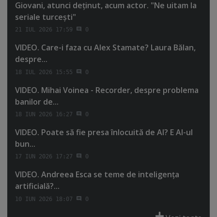
Giovani, atunci deţinut, acum actor. "Ne uitam la
seriale turceşti"
21 IUL 2026 17:59
0
VIDEO. Care-i faza cu Alex Stamate? Laura Bălan,
despre...
18 IUL 2026 15:55
0
VIDEO. Mihai Voinea - Recorder, despre problema
banilor de...
18 IUN 2026 16:27
0
VIDEO. Poate să fie presa înlocuită de AI? E AI-ul
bun...
17 IUN 2026 17:27
0
VIDEO. Andreea Esca se teme de inteligenţa
artificială?...
10 IUN 2026 18:07
0