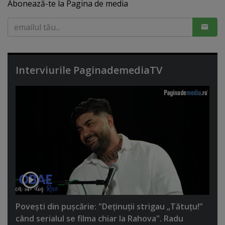
Abonează-te la Pagina de media
Interviurile PaginademediaTV
Poveşti din puşcărie: "Deţinuţii strigau „Tătuţu!”
când serialul se filma chiar la Rahova". Radu