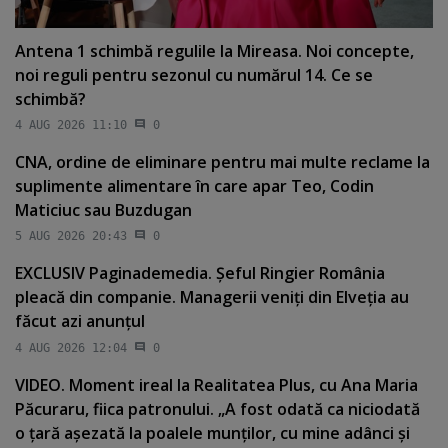
Antena 1 schimbă regulile la Mireasa. Noi concepte,
noi reguli pentru sezonul cu numărul 14. Ce se
schimbă?
4 AUG 2026 11:10
0
CNA, ordine de eliminare pentru mai multe reclame la
suplimente alimentare în care apar Teo, Codin
Maticiuc sau Buzdugan
5 AUG 2026 20:43
0
EXCLUSIV Paginademedia. Şeful Ringier România
pleacă din companie. Managerii veniţi din Elveţia au
făcut azi anunţul
4 AUG 2026 12:04
0
VIDEO. Moment ireal la Realitatea Plus, cu Ana Maria
Păcuraru, fiica patronului. „A fost odată ca niciodată
o ţară aşezată la poalele munţilor, cu mine adânci şi