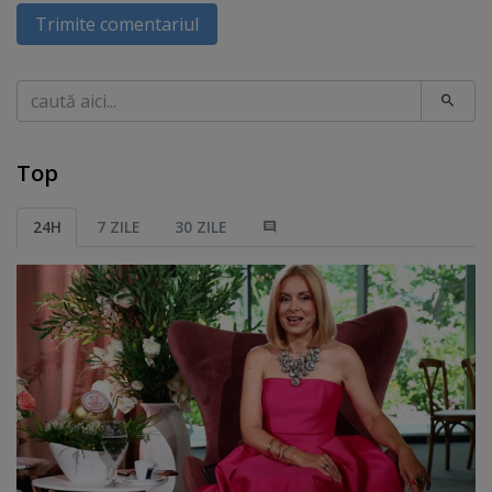
Trimite comentariul
Caută
Top
24H
7 ZILE
30 ZILE