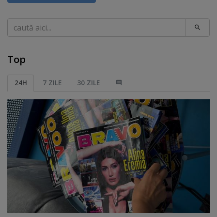
Caută
Top
24H
7 ZILE
30 ZILE