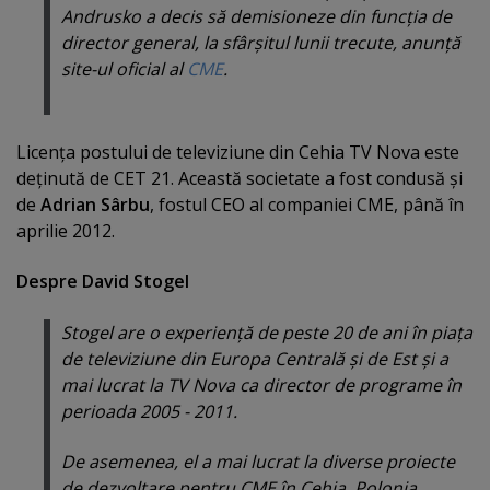
Andrusko a decis să demisioneze din funcţia de
director general, la sfârşitul lunii trecute, anunţă
site-ul oficial al
CME
.
Licenţa postului de televiziune din Cehia TV Nova este
deţinută de CET 21. Această societate a fost condusă şi
de
Adrian Sârbu
, fostul CEO al companiei CME, până în
aprilie 2012.
Despre David Stogel
Stogel are o experienţă de peste 20 de ani în piaţa
de televiziune din Europa Centrală şi de Est şi a
mai lucrat la TV Nova ca director de programe în
perioada 2005 - 2011.
De asemenea, el a mai lucrat la diverse proiecte
de dezvoltare pentru CME în Cehia, Polonia,