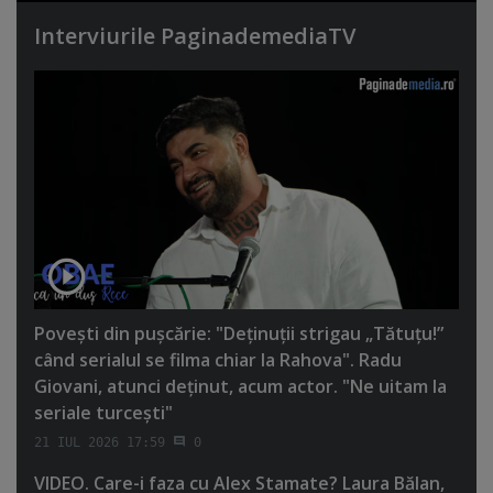
Interviurile PaginademediaTV
Poveşti din puşcărie: "Deţinuţii strigau „Tătuţu!”
când serialul se filma chiar la Rahova". Radu
Giovani, atunci deţinut, acum actor. "Ne uitam la
seriale turceşti"
21 IUL 2026 17:59
0
VIDEO. Care-i faza cu Alex Stamate? Laura Bălan,