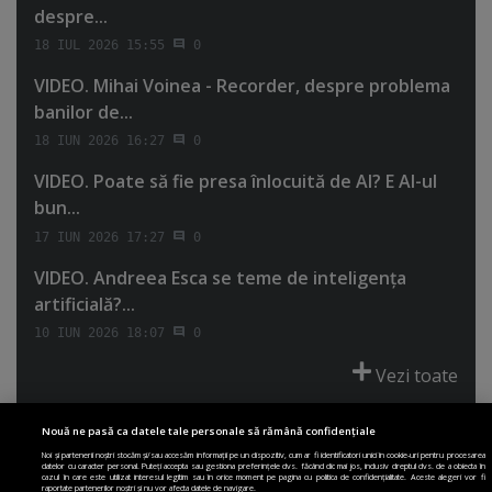
despre...
18 IUL 2026 15:55
0
VIDEO. Mihai Voinea - Recorder, despre problema
banilor de...
18 IUN 2026 16:27
0
VIDEO. Poate să fie presa înlocuită de AI? E AI-ul
bun...
17 IUN 2026 17:27
0
VIDEO. Andreea Esca se teme de inteligenţa
artificială?...
10 IUN 2026 18:07
0
Vezi toate
Nouă ne pasă ca datele tale personale să rămână confidențiale
Noi și partenerii noștri stocăm și/sau accesăm informații pe un dispozitiv, cum ar fi identificatori unici în cookie-uri pentru procesarea
datelor cu caracter personal. Puteți accepta sau gestiona preferințele dvs. făcând clic mai jos, inclusiv dreptul dvs. de a obiecta în
cazul în care este utilizat interesul legitim sau în orice moment pe pagina cu politica de confidențialitate. Aceste alegeri vor fi
PRIMA PAGINĂ
POLITICA DE COLECTARE ACORD COOKIE
raportate partenerilor noștri și nu vor afecta datele de navigare.