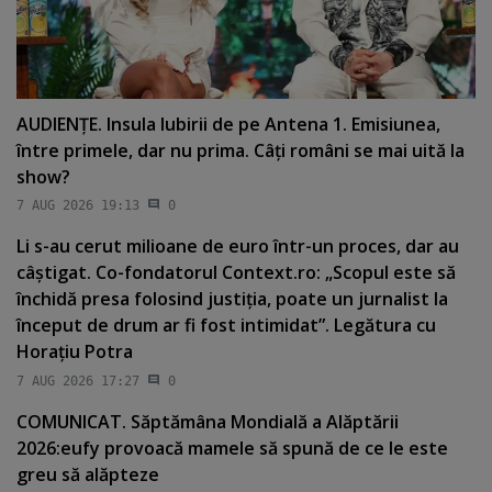
AUDIENŢE. Insula Iubirii de pe Antena 1. Emisiunea,
între primele, dar nu prima. Câţi români se mai uită la
show?
7 AUG 2026 19:13
0
Li s-au cerut milioane de euro într-un proces, dar au
câştigat. Co-fondatorul Context.ro: „Scopul este să
închidă presa folosind justiţia, poate un jurnalist la
început de drum ar fi fost intimidat”. Legătura cu
Horaţiu Potra
7 AUG 2026 17:27
0
COMUNICAT. Săptămâna Mondială a Alăptării
2026:eufy provoacă mamele să spună de ce le este
greu să alăpteze