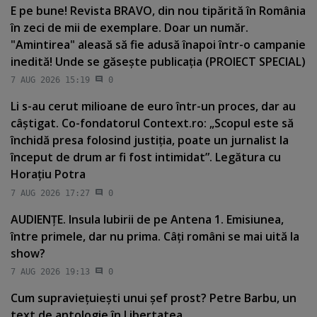
E pe bune! Revista BRAVO, din nou tipărită în România
în zeci de mii de exemplare. Doar un număr.
"Amintirea" aleasă să fie adusă înapoi într-o campanie
inedită! Unde se găseşte publicaţia (PROIECT SPECIAL)
7 AUG 2026 15:19
0
Li s-au cerut milioane de euro într-un proces, dar au
câştigat. Co-fondatorul Context.ro: „Scopul este să
închidă presa folosind justiţia, poate un jurnalist la
început de drum ar fi fost intimidat”. Legătura cu
Horaţiu Potra
7 AUG 2026 17:27
0
AUDIENŢE. Insula Iubirii de pe Antena 1. Emisiunea,
între primele, dar nu prima. Câţi români se mai uită la
show?
7 AUG 2026 19:13
0
Cum supravieţuieşti unui şef prost? Petre Barbu, un
text de antologie în Libertatea