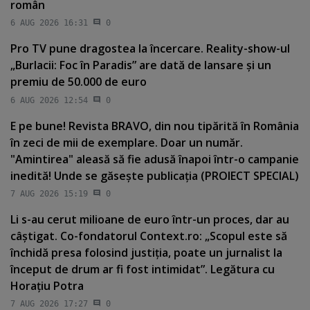
român
6 AUG 2026 16:31
0
Pro TV pune dragostea la încercare. Reality-show-ul
„Burlacii: Foc în Paradis” are dată de lansare şi un
premiu de 50.000 de euro
6 AUG 2026 12:54
0
E pe bune! Revista BRAVO, din nou tipărită în România
în zeci de mii de exemplare. Doar un număr.
"Amintirea" aleasă să fie adusă înapoi într-o campanie
inedită! Unde se găseşte publicaţia (PROIECT SPECIAL)
7 AUG 2026 15:19
0
Li s-au cerut milioane de euro într-un proces, dar au
câştigat. Co-fondatorul Context.ro: „Scopul este să
închidă presa folosind justiţia, poate un jurnalist la
început de drum ar fi fost intimidat”. Legătura cu
Horaţiu Potra
7 AUG 2026 17:27
0