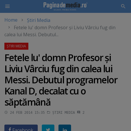
Home
Știri Media
Skip
Fetele lu' domn Profesor şi Liviu Vârciu fug din
to
calea lui Messi. Debutul...
main
content
Fetele lu' domn Profesor şi
Liviu Vârciu fug din calea lui
Messi. Debutul programelor
Kanal D, decalat cu o
săptămână
24 FEB 2014 15:35
ȘTIRI MEDIA
2
Facebook