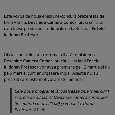
Este vorba de noua emisiune-concurs prezentată de
Liviu Vârciu,
Deschide Camera Comorilor
, şi serialul
românesc produs în studiourile de la Buftea -
Fetele
lu'domn Profesor
.
Oficialii postului au confrimat că atât emisiunea
Deschide Camera Comorilor
, cât şi serialul
Fetele
lu'domn Profesor
vor avea premiera pe 12 martie şi nu
pe 5 martie, cum anunţaseră iniţial. Aceştia nu au
precizat care este motivul acestei amânări.
Cele două programe îşi păstrează ziua (miercuri)
şi orele de difuzare: Deschide camera comorilor
(începând cu ora 20.00) şi Fetele lu' domn
Profesor (21.15).