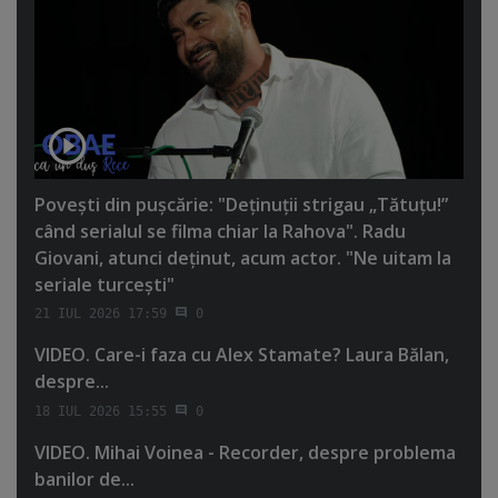
Poveşti din puşcărie: "Deţinuţii strigau „Tătuţu!”
când serialul se filma chiar la Rahova". Radu
Giovani, atunci deţinut, acum actor. "Ne uitam la
seriale turceşti"
21 IUL 2026 17:59
0
VIDEO. Care-i faza cu Alex Stamate? Laura Bălan,
despre...
18 IUL 2026 15:55
0
VIDEO. Mihai Voinea - Recorder, despre problema
banilor de...