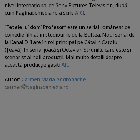
nivel internaţional de Sony Pictures Television, după
cum Paginademedia.ro a scris
AICI
.
“
Fetele lu’ dom’ Profesor
” este un serial românesc de
comedie filmat în studiourile de la Buftea. Noul serial de
la Kanal D îl are în rol principal pe Cătălin Căţoiu
(Ţeavă). În serial joacă şi Octavian Strunilă, care este şi
scenarist al noii producţii. Mai multe detalii despre
această producţie găsiţi
AICI
.
Autor:
Carmen Maria Andronache
carmen
paginademedia.ro