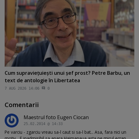
Cum supravieţuieşti unui şef prost? Petre Barbu, un
text de antologie în Libertatea
7 AUG 2026 14:06
0
Comentarii
Maestrul foto Eugen Ciocan
25.02.2014 @ 14:33
Pe varciu - zgarciu vreau sa-l caut si sa-l bat... Asa, fara nici un
motiv... E inadmisibil sa apara Haimanaua asta pe micul ecran...