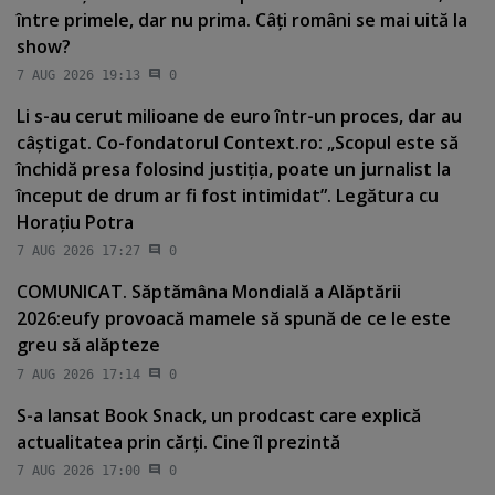
între primele, dar nu prima. Câţi români se mai uită la
show?
7 AUG 2026 19:13
0
Li s-au cerut milioane de euro într-un proces, dar au
câştigat. Co-fondatorul Context.ro: „Scopul este să
închidă presa folosind justiţia, poate un jurnalist la
început de drum ar fi fost intimidat”. Legătura cu
Horaţiu Potra
7 AUG 2026 17:27
0
COMUNICAT. Săptămâna Mondială a Alăptării
2026:eufy provoacă mamele să spună de ce le este
greu să alăpteze
7 AUG 2026 17:14
0
S-a lansat Book Snack, un prodcast care explică
actualitatea prin cărţi. Cine îl prezintă
7 AUG 2026 17:00
0