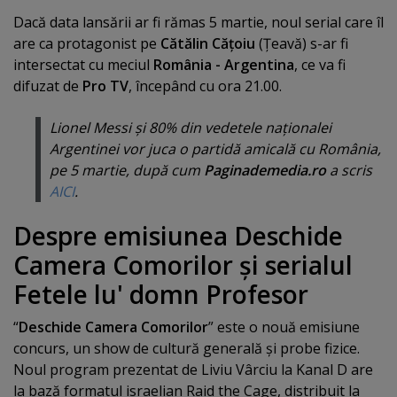
Dacă data lansării ar fi rămas 5 martie, noul serial care îl
are ca protagonist pe
Cătălin Căţoiu
(Ţeavă) s-ar fi
intersectat cu meciul
România - Argentina
, ce va fi
difuzat de
Pro TV
, începând cu ora 21.00.
Lionel Messi şi 80% din vedetele naţionalei
Argentinei vor juca o partidă amicală cu România,
pe 5 martie, după cum
Paginademedia.ro
a scris
AICI
.
Despre emisiunea Deschide
Camera Comorilor şi serialul
Fetele lu' domn Profesor
“
Deschide Camera Comorilor
” este o nouă emisiune
concurs, un show de cultură generală şi probe fizice.
Noul program prezentat de Liviu Vârciu la Kanal D are
la bază formatul israelian Raid the Cage, distribuit la