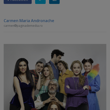
Carmen Maria Andronache
carmen
paginademedia.ro