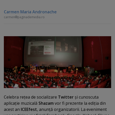
Carmen Maria Andronache
carmen
paginademedia.ro
Celebra reţea de socializare
Twitter
şi cunoscuta
aplicaţie muzicală
Shazam
vor fi prezente la ediţia din
acest an
ICEEfest
, anunţă organizatorii. La eveniment