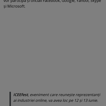
vor participa şi oficiali Facebook, Google, Yahoo!, Skype
şi Microsoft.
ICEEfest
, eveniment care reuneşte reprezentanţi
ai industriei online, va avea loc pe 12 şi 13 iunie.