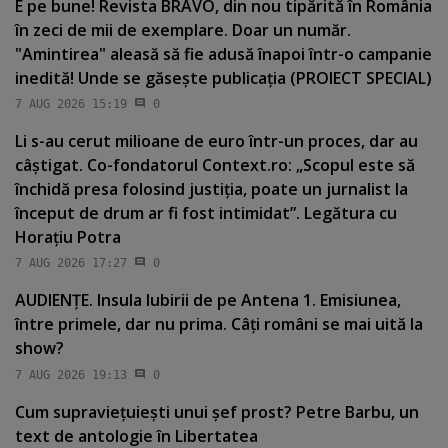
E pe bune! Revista BRAVO, din nou tipărită în România
în zeci de mii de exemplare. Doar un număr.
"Amintirea" aleasă să fie adusă înapoi într-o campanie
inedită! Unde se găseşte publicaţia (PROIECT SPECIAL)
7 AUG 2026 15:19
0
Li s-au cerut milioane de euro într-un proces, dar au
câştigat. Co-fondatorul Context.ro: „Scopul este să
închidă presa folosind justiţia, poate un jurnalist la
început de drum ar fi fost intimidat”. Legătura cu
Horaţiu Potra
7 AUG 2026 17:27
0
AUDIENŢE. Insula Iubirii de pe Antena 1. Emisiunea,
între primele, dar nu prima. Câţi români se mai uită la
show?
7 AUG 2026 19:13
0
Cum supravieţuieşti unui şef prost? Petre Barbu, un
text de antologie în Libertatea