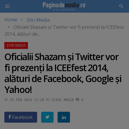
Home
Știri Media
Skip
Oficialii Shazam şi Twitter vor fi prezenţi la ICEEfest
to
2014, alături de...
main
content
Oficialii Shazam şi Twitter vor
fi prezenţi la ICEEfest 2014,
alături de Facebook, Google şi
Yahoo!
25 FEB 2014 17:28
ȘTIRI MEDIA
0
Facebook