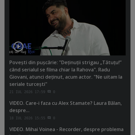
Poveşti din puşcărie: "Deţinuţii strigau „Tătuţu!”
când serialul se filma chiar la Rahova". Radu
Giovani, atunci deţinut, acum actor. "Ne uitam la
seriale turceşti"
21 IUL 2026 17:59
0
VIDEO. Care-i faza cu Alex Stamate? Laura Bălan,
despre...
18 IUL 2026 15:55
0
VIDEO. Mihai Voinea - Recorder, despre problema