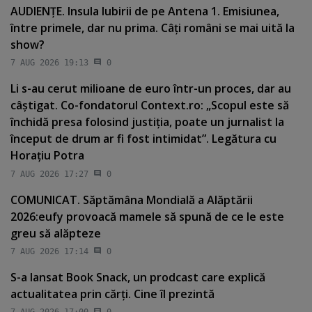
AUDIENŢE. Insula Iubirii de pe Antena 1. Emisiunea,
între primele, dar nu prima. Câţi români se mai uită la
show?
7 AUG 2026 19:13
0
Li s-au cerut milioane de euro într-un proces, dar au
câştigat. Co-fondatorul Context.ro: „Scopul este să
închidă presa folosind justiţia, poate un jurnalist la
început de drum ar fi fost intimidat”. Legătura cu
Horaţiu Potra
7 AUG 2026 17:27
0
COMUNICAT. Săptămâna Mondială a Alăptării
2026:eufy provoacă mamele să spună de ce le este
greu să alăpteze
7 AUG 2026 17:14
0
S-a lansat Book Snack, un prodcast care explică
actualitatea prin cărţi. Cine îl prezintă