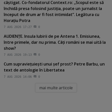
câştigat. Co-fondatorul Context.ro: „Scopul este să
închidă presa folosind justiţia, poate un jurnalist la
început de drum ar fi fost intimidat”. Legătura cu
Horaţiu Potra
7 AUG 2026 17:27
0
AUDIENŢE. Insula Iubirii de pe Antena 1. Emisiunea,
între primele, dar nu prima. Câţi români se mai uită la
show?
7 AUG 2026 19:13
0
Cum supravieţuieşti unui şef prost? Petre Barbu, un
text de antologie în Libertatea
7 AUG 2026 14:06
0
mai multe articole