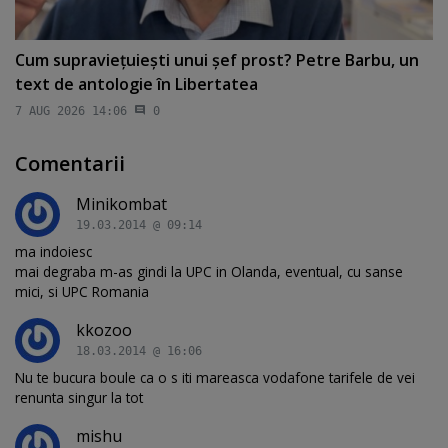
Cum supravieţuieşti unui şef prost? Petre Barbu, un
text de antologie în Libertatea
7 AUG 2026 14:06
0
Comentarii
Minikombat
19.03.2014 @ 09:14
ma indoiesc
mai degraba m-as gindi la UPC in Olanda, eventual, cu sanse
mici, si UPC Romania
kkozoo
18.03.2014 @ 16:06
Nu te bucura boule ca o s iti mareasca vodafone tarifele de vei
renunta singur la tot
mishu