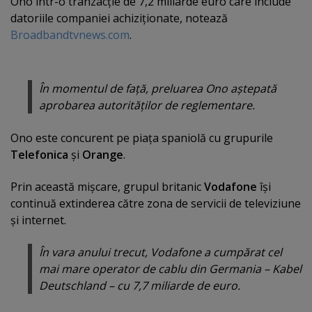
Ono într-o tranzacţie de 7,2 miliarde euro care include
datoriile companiei achiziţionate, notează
Broadbandtvnews.com
.
În momentul de faţă, preluarea Ono aştepată
aprobarea autorităţilor de reglementare.
Ono este concurent pe piaţa spaniolă cu grupurile
Telefonica
şi
Orange
.
Prin această mişcare, grupul britanic
Vodafone
îşi
continuă extinderea către zona de servicii de televiziune
şi internet.
În vara anului trecut, Vodafone a cumpărat cel
mai mare operator de cablu din Germania – Kabel
Deutschland – cu 7,7 miliarde de euro.