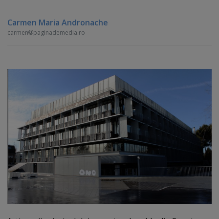
Carmen Maria Andronache
carmen
paginademedia.ro