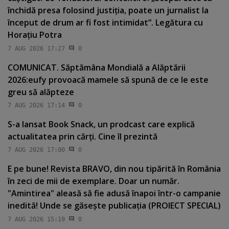
închidă presa folosind justiţia, poate un jurnalist la
început de drum ar fi fost intimidat”. Legătura cu
Horaţiu Potra
7 AUG 2026 17:27
0
COMUNICAT. Săptămâna Mondială a Alăptării
2026:eufy provoacă mamele să spună de ce le este
greu să alăpteze
7 AUG 2026 17:14
0
S-a lansat Book Snack, un prodcast care explică
actualitatea prin cărţi. Cine îl prezintă
7 AUG 2026 17:00
0
E pe bune! Revista BRAVO, din nou tipărită în România
în zeci de mii de exemplare. Doar un număr.
"Amintirea" aleasă să fie adusă înapoi într-o campanie
inedită! Unde se găseşte publicaţia (PROIECT SPECIAL)
7 AUG 2026 15:19
0