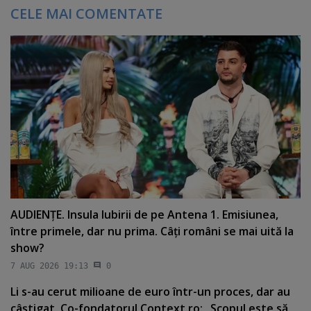
CELE MAI COMENTATE
AUDIENŢE. Insula Iubirii de pe Antena 1. Emisiunea,
între primele, dar nu prima. Câţi români se mai uită la
show?
7 AUG 2026 19:13
0
Li s-au cerut milioane de euro într-un proces, dar au
câştigat. Co-fondatorul Context.ro: „Scopul este să