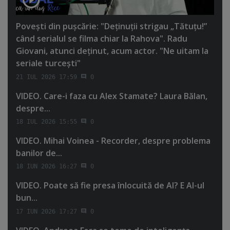
Poveşti din puşcărie: "Deţinuţii strigau „Tătuţu!”
când serialul se filma chiar la Rahova". Radu
Giovani, atunci deţinut, acum actor. "Ne uitam la
seriale turceşti"
21 IUL 2026 17:59
0
VIDEO. Care-i faza cu Alex Stamate? Laura Bălan,
despre...
18 IUL 2026 15:55
0
VIDEO. Mihai Voinea - Recorder, despre problema
banilor de...
18 IUN 2026 16:27
0
VIDEO. Poate să fie presa înlocuită de AI? E AI-ul
bun...
17 IUN 2026 17:27
0