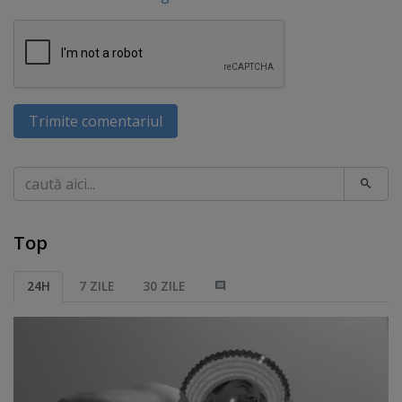
Trimite comentariul
Caută
Top
24H
7 ZILE
30 ZILE