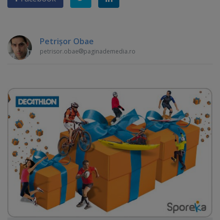
Petrişor Obae
petrisor.obae
paginademedia.ro