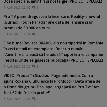
Doze speciale, amintiri şi nostalgie (PROIECT SPECIAL)
7 AUG 2026 12:06
0
Pro TV pune dragostea la încercare. Reality-show-ul
„Burlacii: Foc în Paradis” are dată de lansare şi un
premiu de 50.000 de euro
6 AUG 2026 12:54
0
E pe bune! Revista BRAVO, din nou tipărită în România
în zeci de mii de exemplare. Doar un număr.
"Amintirea" aleasă să fie adusă înapoi într-o campanie
inedită! Unde se găseşte publicaţia (PROIECT SPECIAL)
7 AUG 2026 15:19
0
VIDEO. Produs în Studioul Paginademedia. Cum a
ajuns Roxana Ciuhulescu la ProMotor? Dată afară de
o firmă din grupul Pro, apoi angajată de Pro TV: "Am
fost 52 de fete la probe!"
6 AUG 2026 14:21
0