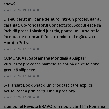
show?
7 AUG 2026 19:13
0
Li s-au cerut milioane de euro într-un proces, dar au
câştigat. Co-fondatorul Context.ro: „Scopul este să
închidă presa folosind justiţia, poate un jurnalist la
început de drum ar fi fost intimidat”. Legătura cu
Horaţiu Potra
7 AUG 2026 17:27
0
COMUNICAT. Săptămâna Mondială a Alăptării
2026:eufy provoacă mamele să spună de ce le este
greu să alăpteze
7 AUG 2026 17:14
0
S-a lansat Book Snack, un prodcast care explică
actualitatea prin cărţi. Cine îl prezintă
7 AUG 2026 17:00
0
E pe bune! Revista BRAVO, din nou tipărită în România