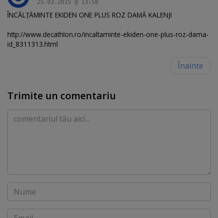
25.03.2015 @ 13:58
ÎNCĂLŢĂMINTE EKIDEN ONE PLUS ROZ DAMĂ KALENJI
http://www.decathlon.ro/incaltaminte-ekiden-one-plus-roz-dama-
id_8311313.html
Înainte
Trimite un comentariu
Comentariu
Nume
Email