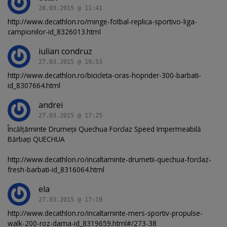
28.03.2015 @ 11:41
http://www.decathlon.ro/minge-fotbal-replica-sportivo-liga-
campionilor-id_8326013.html
iulian condruz
27.03.2015 @ 19:53
http://www.decathlon.ro/bicicleta-oras-hoprider-300-barbati-
id_8307664.html
andrei
27.03.2015 @ 17:25
Încălţăminte Drumeţii Quechua Forclaz Speed Impermeabilă
Bărbaţi QUECHUA
http://www.decathlon.ro/incaltaminte-drumetii-quechua-forclaz-
fresh-barbati-id_8316064.html
ela
27.03.2015 @ 17:19
http://www.decathlon.ro/incaltaminte-mers-sportiv-propulse-
walk-200-roz-dama-id_8319659.html#/273-38