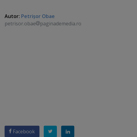
Autor:
Petrişor Obae
petrisor.obae
paginademedia.ro
Facebook