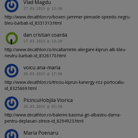
Vlad Magdu
27.03.2015 @ 13:36
http://www.decathlon.ro/boxeri-jammer-pinnacle-speedo-negru-
bleu-barbati-id_8331313.html
dan cristian coarda
27.03.2015 @ 13:29
http://www.decathlon.ro/incaltaminte-alergare-kiprun-alb-bleu-
neutru-barbati-id_8326170.html
voicu ana-maria
26.03.2015 @ 17:56
http://www.decathlon.ro/tricou-kiprun-kanergy-roz-portocaliu-
id_8325669.html
PicincuHobjila Viorica
26.03.2015 @ 01:58
http://www.decathlon.ro/balerini-baoma-gri-albastru-dama-
pentru-deplasari-zilnice-id_8294923.html
Maria Poenaru