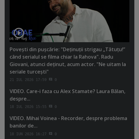
Poveşti din puşcărie: "Deţinuţii strigau „Tătuţu!”
când serialul se filma chiar la Rahova". Radu
Giovani, atunci deţinut, acum actor. "Ne uitam la
seriale turceşti"
21 IUL 2026 17:59
0
VIDEO. Care-i faza cu Alex Stamate? Laura Bălan,
despre...
18 IUL 2026 15:55
0
VIDEO. Mihai Voinea - Recorder, despre problema
banilor de...
18 IUN 2026 16:27
0