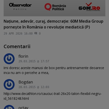
Naţiune, adevăr, curaj, democraţie: 60M Media Group
porneşte în România o revoluţie mediatică (P)
29 APR 2026 16:00
0
Comentarii
florin
29.03.2015 @ 17:57
Imi doresc aceste manusi de box pentru antrenamente deoarece
inca nu am o percehe a mea,
Bogdan
28.03.2015 @ 12:03
http://www.decathlon.ro/cauciuc-trail-26x20-talon-flexibil-negru-
id_5618248.html
octav