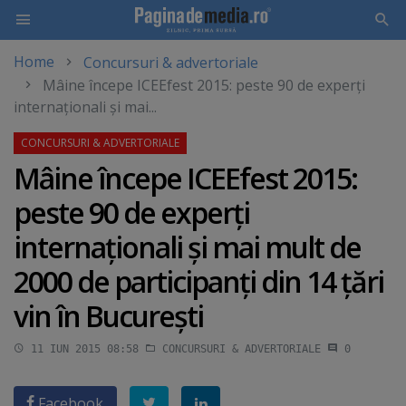
Home
Concursuri & advertoriale
Skip
Mâine începe ICEEfest 2015: peste 90 de experţi
to
internaţionali şi mai...
main
content
Mâine începe ICEEfest 2015:
peste 90 de experţi
internaţionali şi mai mult de
2000 de participanţi din 14 ţări
vin în Bucureşti
11 IUN 2015 08:58
CONCURSURI & ADVERTORIALE
0
Facebook