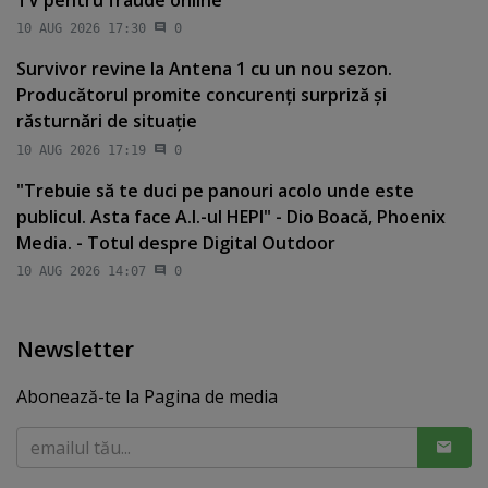
TV pentru fraude online
10 AUG 2026 17:30
0
Survivor revine la Antena 1 cu un nou sezon.
Producătorul promite concurenţi surpriză şi
răsturnări de situaţie
10 AUG 2026 17:19
0
"Trebuie să te duci pe panouri acolo unde este
publicul. Asta face A.I.-ul HEPI" - Dio Boacă, Phoenix
Media. - Totul despre Digital Outdoor
10 AUG 2026 14:07
0
Newsletter
Abonează-te la Pagina de media