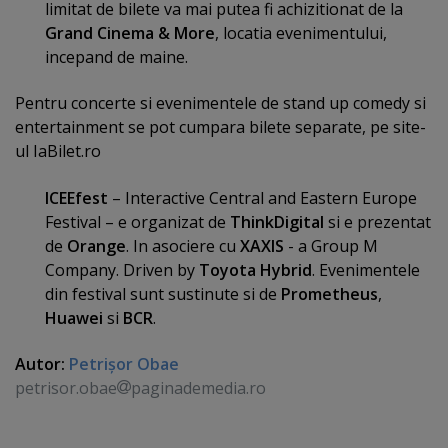
limitat de bilete va mai putea fi achizitionat de la
Grand Cinema & More
, locatia evenimentului,
incepand de maine.
Pentru concerte si evenimentele de stand up comedy si
entertainment se pot cumpara bilete separate, pe site-
ul IaBilet.ro
ICEEfest
– Interactive Central and Eastern Europe
Festival – e organizat de
ThinkDigital
si e prezentat
de
Orange
. In asociere cu
XAXIS
- a Group M
Company. Driven by
Toyota Hybrid
. Evenimentele
din festival sunt sustinute si de
Prometheus
,
Huawei
si
BCR
.
Autor:
Petrişor Obae
petrisor.obae
paginademedia.ro