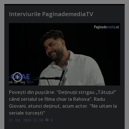
Interviurile PaginademediaTV
Poveşti din puşcărie: "Deţinuţii strigau „Tătuţu!”
când serialul se filma chiar la Rahova". Radu
Giovani, atunci deţinut, acum actor. "Ne uitam la
seriale turceşti"
21 IUL 2026 17:59
0