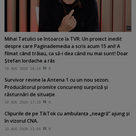
Mihai Tatulici se întoarce la TVR. Un proiect inedit
despre care Paginademedia a scris acum 15 ani! A
filmat când trăiau, ca să-i dea când nu mai sunt! Doar
Ştefan Iordache a râs
10 AUG 2026 18:14
0
Survivor revine la Antena 1 cu un nou sezon.
Producătorul promite concurenţi surpriză şi
răsturnări de situaţie
10 AUG 2026 17:19
0
Clipurile de pe TikTok cu ambulanţa „neagră” ajung şi
în vizorul CNA.
10 AUG 2026 13:04
0