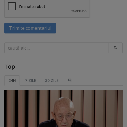
Trimite comentariul
Caută
Top
24H
7 ZILE
30 ZILE