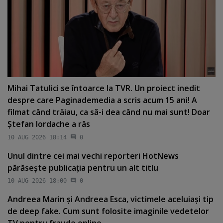
Mihai Tatulici se întoarce la TVR. Un proiect inedit
despre care Paginademedia a scris acum 15 ani! A
filmat când trăiau, ca să-i dea când nu mai sunt! Doar
Ştefan Iordache a râs
10 AUG 2026 18:14
0
Unul dintre cei mai vechi reporteri HotNews
părăseşte publicaţia pentru un alt titlu
10 AUG 2026 18:00
0
Andreea Marin şi Andreea Esca, victimele aceluiaşi tip
de deep fake. Cum sunt folosite imaginile vedetelor