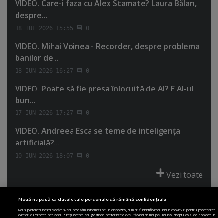
VIDEO. Care-i faza cu Alex Stamate? Laura Bălan,
despre...
18 IUL 2026 15:55
0
VIDEO. Mihai Voinea - Recorder, despre problema
banilor de...
18 IUN 2026 16:27
0
VIDEO. Poate să fie presa înlocuită de AI? E AI-ul
bun...
17 IUN 2026 17:27
0
VIDEO. Andreea Esca se teme de inteligenţa
artificială?...
10 IUN 2026 18:07
0
Vezi toate
Nouă ne pasă ca datele tale personale să rămână confidențiale
Noi și partenerii noștri stocăm și/sau accesăm informații pe un dispozitiv, cum ar fi identificatori unici în cookie-uri pentru procesarea
datelor cu caracter personal. Puteți accepta sau gestiona preferințele dvs. făcând clic mai jos, inclusiv dreptul dvs. de a obiecta în