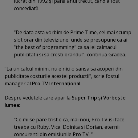
lucrat din 1992 şi până anul trecut, când a fost
concediată.
“De data asta vorbim de Prime Time, cel mai scump
slot orar din televiziune, unde se presupune ca ai
"the best of programming" ca sa iei caimacul
publicitatii si sa cresti brandul”, continuă Gradea.
"La un calcul minim, nu e nici o sansa sa acoperi din
publicitate costurile acestei productii", scrie fostul
manager al
Pro TV
Internaţional.
Despre vedetele care apar la
Super Trip
şi
Vorbeşte
lumea
:
“Ce mi se pare trist e ca, mai nou, Pro TV isi face
treaba cu Ruby, Vica, Doinita si Dorian, eternii
concurenti din emisiunile Pro TV. “