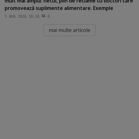
mult mai amplă: netul, plin de reclame cu doctori care
promovează suplimente alimentare. Exemple
5 AUG 2026 18:16
0
mai multe articole