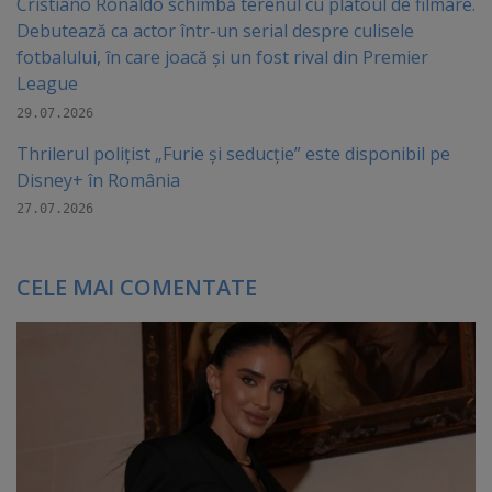
Cristiano Ronaldo schimbă terenul cu platoul de filmare.
Debutează ca actor într-un serial despre culisele
fotbalului, în care joacă şi un fost rival din Premier
League
29.07.2026
Thrilerul polițist „Furie și seducție” este disponibil pe
Disney+ în România
27.07.2026
CELE MAI COMENTATE