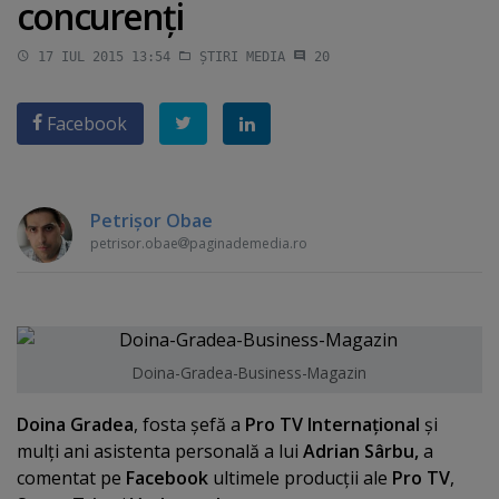
concurenţi
17 IUL 2015 13:54
ȘTIRI MEDIA
20
Facebook
Petrişor Obae
petrisor.obae
paginademedia.ro
Doina-Gradea-Business-Magazin
Doina Gradea
, fosta şefă a
Pro TV Internaţional
şi
mulţi ani asistenta personală a lui
Adrian Sârbu,
a
comentat pe
Facebook
ultimele producţii ale
Pro TV
,