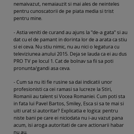
nemaivazut, nemaiauzit si mai ales de neinteles
pentru cunoscatorii de pe piata media si trist
pentru mine.
- Astia veniti de curand au ajuns la "de-a gata" si au
dat cu el de pamant in dorinta lor de a arata ca stiu
si ei ceva. Nu stiu nimic, nu au nici o legatura cu
televiziunea anului 2015. Deja se lauda ca ei au dus
PRO TV pe locul 1. Cat de bolnav sa fii sa poti
pronunta/gandi asa ceva.
- Cum sa nu iti fie rusine sa dai indicatii unor
profesionisti ca cei ramasi sa lucreze la Stiri,
Romanii au talent si Vocea Romaniei. Cum poti sta
in fata lui Pavel Bartos, Smiley, Esca si sa te mai si
uiti urat si autoritar? Explicatia e logica: pentru
niste bani pe care ei niciodata nu i-au vazut pana
acum, isi aroga autoritati de care actionarii habar
nu au.