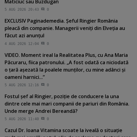
Maticiuc sau Buzdugan
5 AUG 2026 20:43
0
EXCLUSIV Paginademedia. Şeful Ringier România
pleacă din companie. Managerii veniţi din Elveţia au
făcut azi anunţul
4 AUG 2026 12:04
0
VIDEO. Moment ireal la Realitatea Plus, cu Ana Maria
Păcuraru, fiica patronului. „A fost odată ca niciodată
o ţară aşezată la poalele munţilor, cu mine adânci şi
oameni harnici...”
5 AUG 2026 12:16
0
Fostul şef al Ringier, poziţie de conducere la una
dintre cele mai mari companii de pariuri din România.
Unde merge Andrei Bereandă?
5 AUG 2026 11:40
0
Cazul Dr. Ioana Vitamina scoate la iveală o situaţie