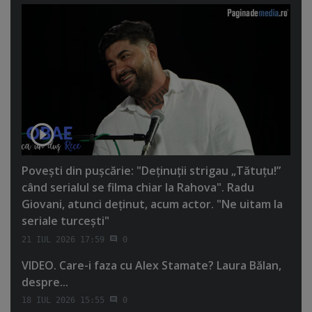
Poveşti din puşcărie: "Deţinuţii strigau „Tătuţu!”
când serialul se filma chiar la Rahova". Radu
Giovani, atunci deţinut, acum actor. "Ne uitam la
seriale turceşti"
21 IUL 2026 17:59
0
VIDEO. Care-i faza cu Alex Stamate? Laura Bălan,
despre...
18 IUL 2026 15:55
0