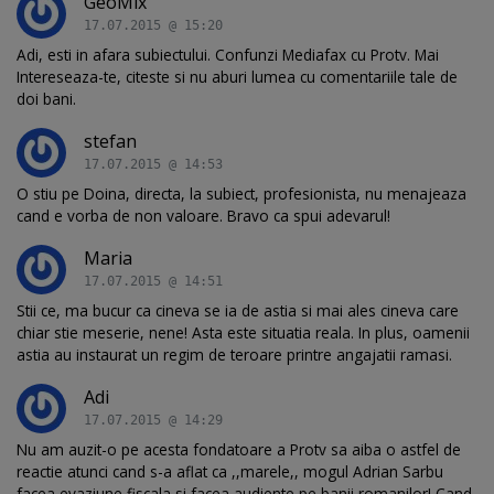
GeoMix
17.07.2015 @ 15:20
Adi, esti in afara subiectului. Confunzi Mediafax cu Protv. Mai
Intereseaza-te, citeste si nu aburi lumea cu comentariile tale de
doi bani.
stefan
17.07.2015 @ 14:53
O stiu pe Doina, directa, la subiect, profesionista, nu menajeaza
cand e vorba de non valoare. Bravo ca spui adevarul!
Maria
17.07.2015 @ 14:51
Stii ce, ma bucur ca cineva se ia de astia si mai ales cineva care
chiar stie meserie, nene! Asta este situatia reala. In plus, oamenii
astia au instaurat un regim de teroare printre angajatii ramasi.
Adi
17.07.2015 @ 14:29
Nu am auzit-o pe acesta fondatoare a Protv sa aiba o astfel de
reactie atunci cand s-a aflat ca ,,marele,, mogul Adrian Sarbu
facea evaziune fiscala si facea audiente pe banii romanilor! Cand