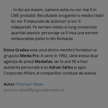
- In doi ani maxim, oamenii astia nu vor mai fi in
CME probabil. Rezultatele arogantei si mediocritatii
lor vor fi masurate de actionari si vor fi
indepartati. Pe termen mediu si lung consecinta
aparitiei acestor personaje va fi insa una extrem
nefavorabila pietei tv din Romania.
Doina Gradea
este unul dintre membrii fondatori ai
grupului
Media Pro
. A venit în 1992, când exista doar
agenţia de presă
Mediafax
, iar în anii 90 a fost
asistenta personală a lui
Adrian Sârbu
şi apoi
Corporate Affairs al companiilor conduse de acesta.
Autor:
Petrişor Obae
petrisor.obae
paginademedia.ro