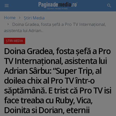
Home
Știri Media
Skip
Doina Gradea, fosta şefă a Pro TV Internaţional,
to
asistenta lui Adrian...
main
content
Doina Gradea, fosta şefă a Pro
TV Internaţional, asistenta lui
Adrian Sârbu: “Super Trip, al
doilea chix al Pro TV într-o
săptămână. E trist că Pro TV isi
face treaba cu Ruby, Vica,
Doinita si Dorian, eternii