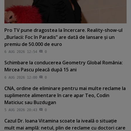
Pro TV pune dragostea la încercare. Reality-show-ul
„Burlacii: Foc în Paradis” are dată de lansare şi un
premiu de 50.000 de euro
6 AUG 2026 12:54
0
Schimbare la conducerea Geometry Global România:
Mircea Pascu pleacă după 15 ani
6 AUG 2026 12:00
0
CNA, ordine de eliminare pentru mai multe reclame la
suplimente alimentare în care apar Teo, Codin
Maticiuc sau Buzdugan
5 AUG 2026 20:43
0
Cazul Dr. Ioana Vitamina scoate la iveală o situaţie
mult mai amplă: netul, plin de reclame cu doctori care