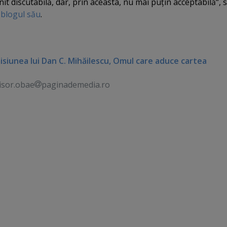
init discutabilă, dar, prin aceasta, nu mai puţin acceptabilă“,
e
blogul său
.
isiunea lui Dan C. Mihăilescu, Omul care aduce cartea
isor.obae
paginademedia.ro