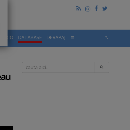
RADIO
DATABASE
DERAPAJ
Caută
eau