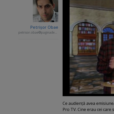
Petrişor Obae
petrisor.obae
paginademedia.ro
Ce audienţă avea emisiunea
Pro TV. Cine erau cei care 