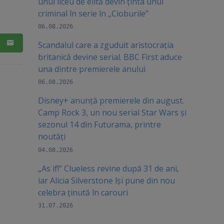
unui liceu de elită devin ținta unui
criminal în serie în „Cioburile”
06.08.2026
Scandalul care a zguduit aristocrația
britanică devine serial. BBC First aduce
una dintre premierele anului
06.08.2026
Disney+ anunță premierele din august.
Camp Rock 3, un nou serial Star Wars și
sezonul 14 din Futurama, printre
noutăți
04.08.2026
„As if!” Clueless revine după 31 de ani,
iar Alicia Silverstone își pune din nou
celebra ținută în carouri
31.07.2026