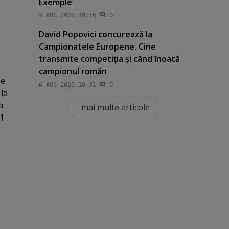
Exemple
5 AUG 2026 18:16
0
David Popovici concurează la
Campionatele Europene. Cine
transmite competiţia şi când înoată
campionul român
ne
6 AUG 2026 16:31
0
la
a
mai multe articole
 1