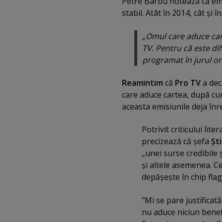
Petre Barbu notează că emi
stabil. Atât în 2014, cât şi 
„Omul care aduce car
TV. Pentru că este dif
programat în jurul or
Reamintim
că
Pro TV
a dec
care aduce cartea, după c
aceasta emisiunile deja înr
Potrivit criticului lit
precizează că şefa
Şti
„unei surse credibile 
şi altele asemenea. Ce
depăşeşte în chip flag
"Mi se pare justificat
nu aduce niciun benefi