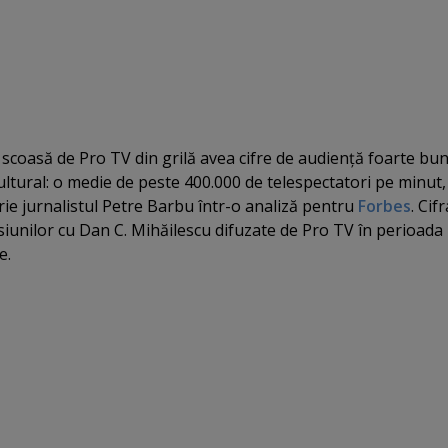
 scoasă de Pro TV din grilă avea cifre de audienţă foarte bu
tural: o medie de peste 400.000 de telespectatori pe minut, 
scrie jurnalistul Petre Barbu într-o analiză pentru
Forbes
. Cifr
iunilor cu Dan C. Mihăilescu difuzate de Pro TV în perioada
e.