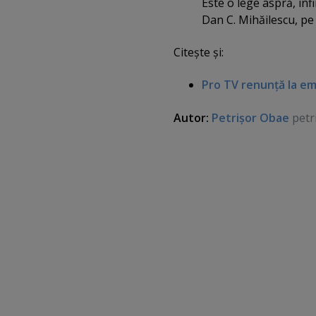
Este o lege aspră, inf
Dan C. Mihăilescu, p
Citeşte şi:
Pro TV renunţă la em
Autor:
Petrişor Obae
petr