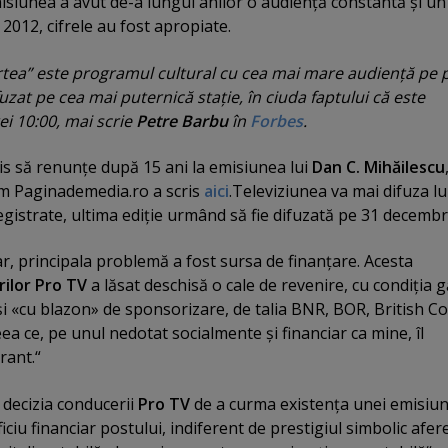
siunea a avut de-a lungul anilor o audienţă constantă şi un 
în 2012, cifrele au fost apropiate.
tea” este programul cultural cu cea mai mare audienţă pe p
uzat pe cea mai puternică staţie, în ciuda faptului că este
ei 10:00, mai scrie
Petre Barbu
în
Forbes
.
is să renunţe după 15 ani la emisiunea lui
Dan C. Mihăilescu
um Paginademedia.ro a scris
aici
.Televiziunea va mai difuza l
egistrate, ultima ediţie urmând să fie difuzată pe 31 decembr
erar, principala problemă a fost sursa de finanţare. Acesta
rilor Pro TV
a lăsat deschisă o cale de revenire, cu condiţia gă
şi «cu blazon» de sponsorizare, de talia BNR, BOR, British Co
ea ce, pe unul nedotat socialmente şi financiar ca mine, îl
rant.“
ă decizia conducerii
Pro TV
de a curma existenţa unei emisiun
ciu financiar postului, indiferent de prestigiul simbolic afer