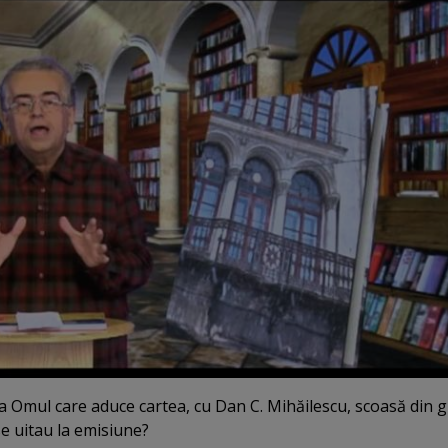
 Omul care aduce cartea, cu Dan C. Mihăilescu, scoasă din gr
se uitau la emisiune?