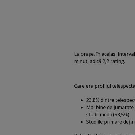
La oraşe, în acelaşi interv
minut, adică 2,2 rating.
Care era profilul telespect
23,8% dintre telespec
Mai bine de jumătate 
studii medii (53,5%).
Studiile primare deţi