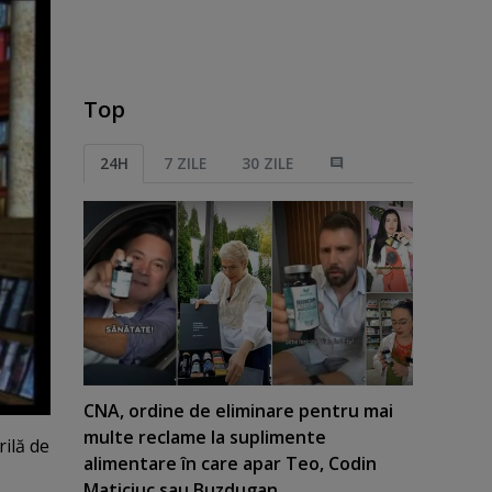
Top
24H
7 ZILE
30 ZILE
CNA, ordine de eliminare pentru mai
multe reclame la suplimente
ilă de
alimentare în care apar Teo, Codin
Maticiuc sau Buzdugan