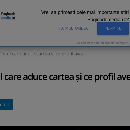
Vrei sa primesti cele mai importante stiri
Paginademedia.ro?
NU, MULTUMESC
PERMITE
CNA
INTERVIURI VIDEO
STUDIO VIDEO
AUDIENTE 
Nu colectam date cu caracter personal.
 Omul care aduce cartea şi ce profil aveau
 care aduce cartea şi ce profil av
edin