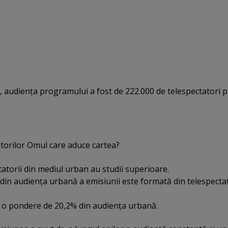
al, audienţa programului a fost de 222.000 de telespectatori 
atorilor Omul care aduce cartea?
tatorii din mediul urban au studii superioare.
din audienţa urbană a emisiunii este formată din telespectat
n o pondere de 20,2% din audienţa urbană.