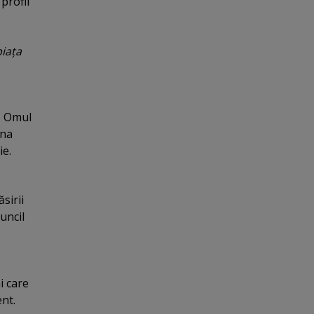
profil
iaţa
, Omul
una
ie.
sirii
uncil
i care
ent.