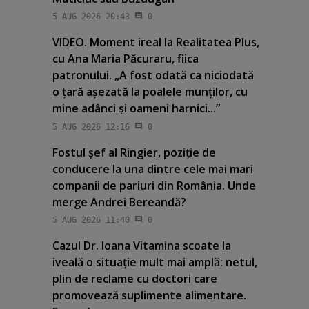
5 AUG 2026 20:43
0
VIDEO. Moment ireal la Realitatea Plus,
cu Ana Maria Păcuraru, fiica
patronului. „A fost odată ca niciodată
o ţară aşezată la poalele munţilor, cu
mine adânci şi oameni harnici...”
5 AUG 2026 12:16
0
Fostul şef al Ringier, poziţie de
conducere la una dintre cele mai mari
companii de pariuri din România. Unde
merge Andrei Bereandă?
5 AUG 2026 11:40
0
Cazul Dr. Ioana Vitamina scoate la
iveală o situaţie mult mai amplă: netul,
plin de reclame cu doctori care
promovează suplimente alimentare.