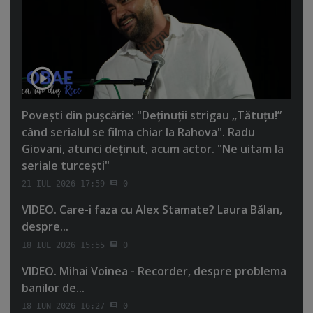
Poveşti din puşcărie: "Deţinuţii strigau „Tătuţu!”
când serialul se filma chiar la Rahova". Radu
Giovani, atunci deţinut, acum actor. "Ne uitam la
seriale turceşti"
21 IUL 2026 17:59
0
VIDEO. Care-i faza cu Alex Stamate? Laura Bălan,
despre...
18 IUL 2026 15:55
0
VIDEO. Mihai Voinea - Recorder, despre problema
banilor de...
18 IUN 2026 16:27
0