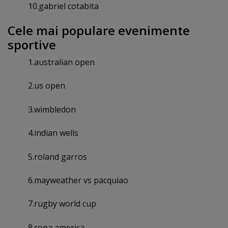
10.gabriel cotabita
Cele mai populare evenimente
sportive
1.australian open
2.us open
3.wimbledon
4.indian wells
5.roland garros
6.mayweather vs pacquiao
7.rugby world cup
8.copa america