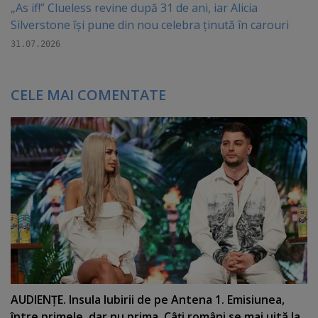
„As if!” Clueless revine după 31 de ani, iar Alicia
Silverstone își pune din nou celebra ținută în carouri
31.07.2026
CELE MAI COMENTATE
AUDIENŢE. Insula Iubirii de pe Antena 1. Emisiunea,
între primele, dar nu prima. Câţi români se mai uită la