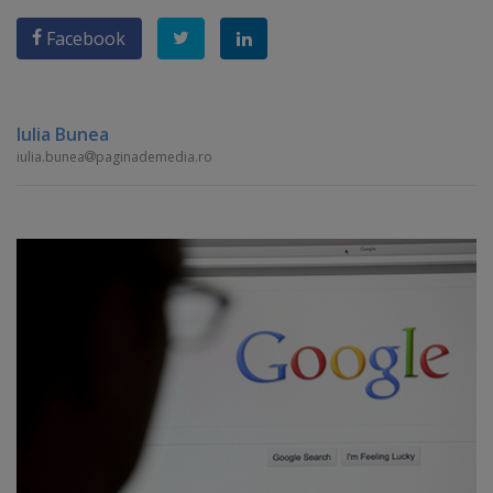
Facebook
Iulia Bunea
iulia.bunea
paginademedia.ro