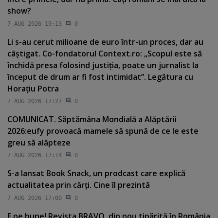
show?
7 AUG 2026 19:13
0
Li s-au cerut milioane de euro într-un proces, dar au
câştigat. Co-fondatorul Context.ro: „Scopul este să
închidă presa folosind justiţia, poate un jurnalist la
început de drum ar fi fost intimidat”. Legătura cu
Horaţiu Potra
7 AUG 2026 17:27
0
COMUNICAT. Săptămâna Mondială a Alăptării
2026:eufy provoacă mamele să spună de ce le este
greu să alăpteze
7 AUG 2026 17:14
0
S-a lansat Book Snack, un prodcast care explică
actualitatea prin cărţi. Cine îl prezintă
7 AUG 2026 17:00
0
E pe bune! Revista BRAVO, din nou tipărită în România