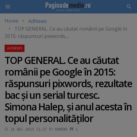
Home
AdNews
Skip
TOP GENERAL. Ce au căutat românii pe Google în
to
2015: răspunsuri pixwords,...
main
content
TOP GENERAL. Ce au căutat
românii pe Google în 2015:
răspunsuri pixwords, rezultate
bac şi un serial turcesc.
Simona Halep, şi anul acesta în
topul personalităţilor
16 DEC 2015 11:27
ADNEWS
1