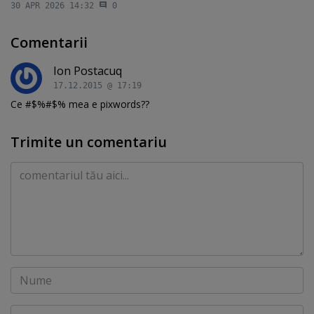
30 APR 2026 14:32
0
Comentarii
Ion Postacuq
17.12.2015 @ 17:19
Ce #$%#$% mea e pixwords??
Trimite un comentariu
Comentariu
Nume
Email