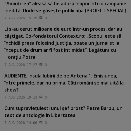
"Amintirea" aleasă să fie adusă înapoi într-o campanie
inedită! Unde se găseşte publicaţia (PROIECT SPECIAL)
7 AUG 2026 15:19
0
Li s-au cerut milioane de euro într-un proces, dar au
câştigat. Co-fondatorul Context.ro: „Scopul este să
închidă presa folosind justiţia, poate un jurnalist la
început de drum ar fi fost intimidat”. Legătura cu
Horaţiu Potra
7 AUG 2026 17:27
0
AUDIENŢE. Insula Iubirii de pe Antena 1. Emisiunea,
între primele, dar nu prima. Câţi români se mai uită la
show?
7 AUG 2026 19:13
0
Cum supravieţuieşti unui şef prost? Petre Barbu, un
text de antologie în Libertatea
7 AUG 2026 14:06
0