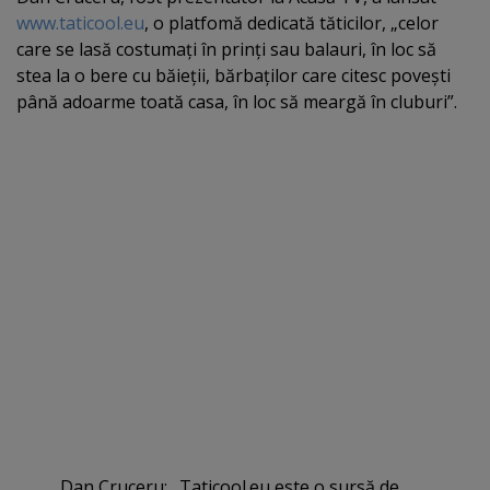
www.taticool.eu
, o platfomă dedicată tăticilor, „celor
care se lasă costumaţi în prinţi sau balauri, în loc să
stea la o bere cu băieţii, bărbaţilor care citesc poveşti
până adoarme toată casa, în loc să meargă în cluburi”.
Dan Cruceru: „Taticool.eu este o sursă de