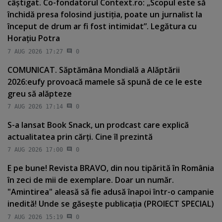
câştigat. Co-fondatorul Context.ro: „Scopul este să
închidă presa folosind justiţia, poate un jurnalist la
început de drum ar fi fost intimidat”. Legătura cu
Horaţiu Potra
7 AUG 2026 17:27
0
COMUNICAT. Săptămâna Mondială a Alăptării
2026:eufy provoacă mamele să spună de ce le este
greu să alăpteze
7 AUG 2026 17:14
0
S-a lansat Book Snack, un prodcast care explică
actualitatea prin cărţi. Cine îl prezintă
7 AUG 2026 17:00
0
E pe bune! Revista BRAVO, din nou tipărită în România
în zeci de mii de exemplare. Doar un număr.
"Amintirea" aleasă să fie adusă înapoi într-o campanie
inedită! Unde se găseşte publicaţia (PROIECT SPECIAL)
7 AUG 2026 15:19
0