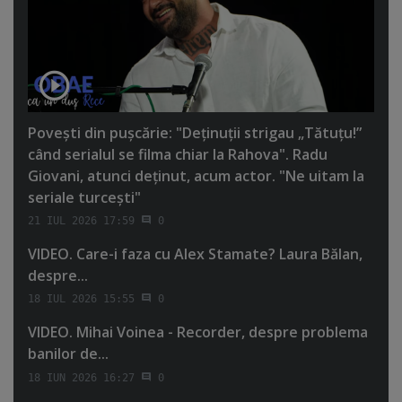
Poveşti din puşcărie: "Deţinuţii strigau „Tătuţu!”
când serialul se filma chiar la Rahova". Radu
Giovani, atunci deţinut, acum actor. "Ne uitam la
seriale turceşti"
21 IUL 2026 17:59
0
VIDEO. Care-i faza cu Alex Stamate? Laura Bălan,
despre...
18 IUL 2026 15:55
0
VIDEO. Mihai Voinea - Recorder, despre problema
banilor de...
18 IUN 2026 16:27
0