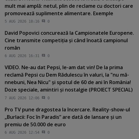
mult mai amplă: netul, plin de reclame cu doctori care
promovează suplimente alimentare. Exemple
5 AUG 2026 18:16
0
David Popovici concurează la Campionatele Europene.
Cine transmite competiţia şi când înoată campionul
român
6 AUG 2026 16:31
0
VIDEO. Ne-au dat Pepsi, le-am dat vin! De la prima
reclamă Pepsi cu Dem Rădulescu în valuri, la "nu mă-
nnebuni, Nea Nicu" şi spotul de 60 de ani în România!
Doze speciale, amintiri şi nostalgie (PROIECT SPECIAL)
7 AUG 2026 12:06
0
Pro TV pune dragostea la încercare. Reality-show-ul
„Burlacii: Foc în Paradis” are dată de lansare şi un
premiu de 50.000 de euro
6 AUG 2026 12:54
0