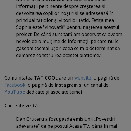
informaţii pertinente despre creşterea şi
dezvoltarea copiilor noştri şi se adresează în
principal tăticilor şi viitorilor tătici. Fetiţa mea
Sophia este "vinovată" pentru naşterea acestui
proiect. De când sunt tată am observat că aveam
nevoie de o mulţime de informaţii pe care nu le
găseam tocmai uşor, ceea ce m-a determinat să
demarez construirea acestei platfome.”
Comunitatea
TATICOOL
are un
website
, o pagină de
Facebook
, o pagină de
Instagram
şi un canal de
YouTube
dedicate şi asociate temei.
Carte de vizită:
Dan Cruceru a fost gazda emisiunii „Poveştiri
adevărate” de pe postul Acasă TV, până în mai