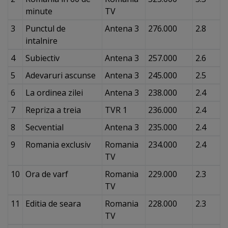
minute
TV
3
Punctul de
Antena 3
276.000
2.8
intalnire
4
Subiectiv
Antena 3
257.000
2.6
5
Adevaruri ascunse
Antena 3
245.000
2.5
6
La ordinea zilei
Antena 3
238.000
2.4
7
Repriza a treia
TVR 1
236.000
2.4
8
Secvential
Antena 3
235.000
2.4
9
Romania exclusiv
Romania
234.000
2.4
TV
10
Ora de varf
Romania
229.000
2.3
TV
11
Editia de seara
Romania
228.000
2.3
TV