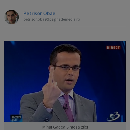
Petrişor Obae
petrisor.obae
paginademedia.ro
Mihai Gadea Sinteza zilei