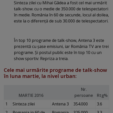
Sinteza zilei cu Mihai Gâdea a fost cel mai urmărit
talk-show. cu o medie de 350.000 de telespectatori
în medie. România în 60 de secunde, locul al doilea,
este la o diferenţă de sub 30.000 de telespectatori.
În top 10 programe de talk-show, Antena 3 este
prezentă cu şase emisiuni, iar România TV are trei
programe. Şi postul public este în top 10 cu un
show sportiv: Repriza a treia.
Cele mai urmărite programe de talk-show
în luna martie, la nivel urban:
Nr.
MARTIE 2016
persoane
Rtg%
1
Sinteza zilei
Antena 3
354.000
3.6
2
Romania in 60 de
Romania
325.000
3.3