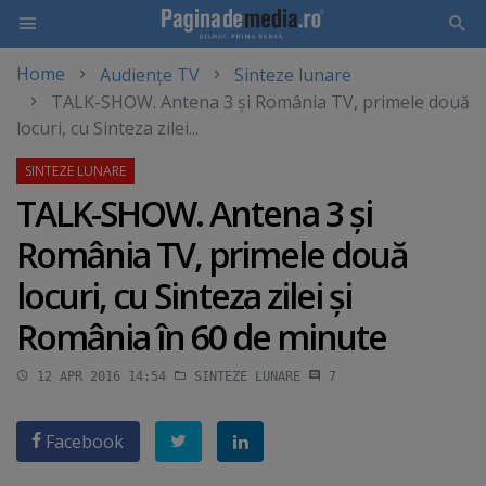
Home
Audiențe TV
Sinteze lunare
Skip
TALK-SHOW. Antena 3 şi România TV, primele două
to
locuri, cu Sinteza zilei...
main
content
TALK-SHOW. Antena 3 şi
România TV, primele două
locuri, cu Sinteza zilei şi
România în 60 de minute
12 APR 2016 14:54
SINTEZE LUNARE
7
Facebook