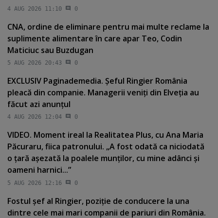
4 AUG 2026 11:10
0
CNA, ordine de eliminare pentru mai multe reclame la
suplimente alimentare în care apar Teo, Codin
Maticiuc sau Buzdugan
5 AUG 2026 20:43
0
EXCLUSIV Paginademedia. Şeful Ringier România
pleacă din companie. Managerii veniţi din Elveţia au
făcut azi anunţul
4 AUG 2026 12:04
0
VIDEO. Moment ireal la Realitatea Plus, cu Ana Maria
Păcuraru, fiica patronului. „A fost odată ca niciodată
o ţară aşezată la poalele munţilor, cu mine adânci şi
oameni harnici...”
5 AUG 2026 12:16
0
Fostul şef al Ringier, poziţie de conducere la una
dintre cele mai mari companii de pariuri din România.