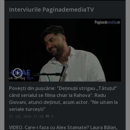
Interviurile PaginademediaTV
Poveşti din puşcărie: "Deţinuţii strigau „Tătuţu!”
când serialul se filma chiar la Rahova". Radu
Giovani, atunci deţinut, acum actor. "Ne uitam la
seriale turceşti"
21 IUL 2026 17:59
0
VIDEO. Care-i faza cu Alex Stamate? Laura Bălan,