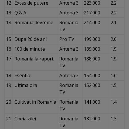
12
Exces de putere
Antena 3
223.000
2.2
13
Q & A
Antena 3
217.000
2.2
14
Romania devreme
Romania
214.000
2.1
TV
15
Dupa 20 de ani
Pro TV
199.000
2.0
16
100 de minute
Antena 3
189.000
1.9
17
Romania la raport
Romania
188.000
1.9
TV
18
Esential
Antena 3
154.000
1.6
19
Ultima ora
Romania
152.000
1.5
TV
20
Cultivat in Romania
Romania
141.000
1.4
TV
21
Cheia zilei
Romania
132.000
1.3
TV