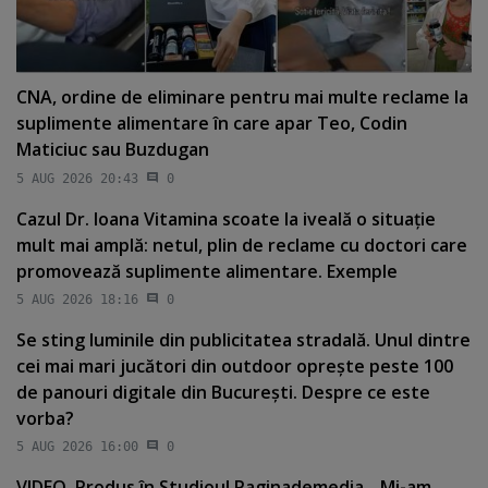
CNA, ordine de eliminare pentru mai multe reclame la
suplimente alimentare în care apar Teo, Codin
Maticiuc sau Buzdugan
5 AUG 2026 20:43
0
Cazul Dr. Ioana Vitamina scoate la iveală o situaţie
mult mai amplă: netul, plin de reclame cu doctori care
promovează suplimente alimentare. Exemple
5 AUG 2026 18:16
0
Se sting luminile din publicitatea stradală. Unul dintre
cei mai mari jucători din outdoor opreşte peste 100
de panouri digitale din Bucureşti. Despre ce este
vorba?
5 AUG 2026 16:00
0
VIDEO. Produs în Studioul Paginademedia. „Mi-am