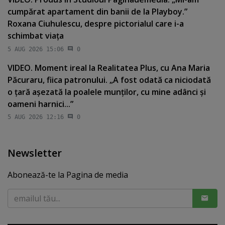
cumpărat apartament din banii de la Playboy.”
Roxana Ciuhulescu, despre pictorialul care i-a
schimbat viaţa
5 AUG 2026 15:06
0
VIDEO. Moment ireal la Realitatea Plus, cu Ana Maria
Păcuraru, fiica patronului. „A fost odată ca niciodată
o ţară aşezată la poalele munţilor, cu mine adânci şi
oameni harnici...”
5 AUG 2026 12:16
0
Newsletter
Abonează-te la Pagina de media