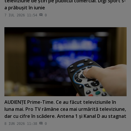
televiziune de ştiri pe publicul comercial. Digi Sport s-
a prăbuşit în iunie
7 IUL 2026 11:54
0
AUDIENŢE Prime-Time. Ce au făcut televiziunile în
luna mai. Pro TV rămâne cea mai urmărită televiziune,
dar cu cifre în scădere. Antena 1 şi Kanal D au stagnat
8 IUN 2026 11:38
0