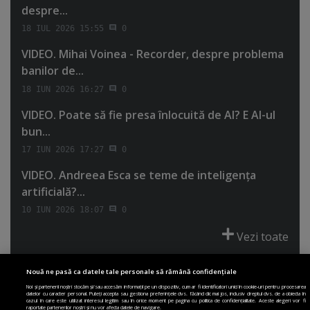
despre...
18 IUL 2026 15:55
0
VIDEO. Mihai Voinea - Recorder, despre problema
banilor de...
18 IUN 2026 16:27
0
VIDEO. Poate să fie presa înlocuită de AI? E AI-ul
bun...
17 IUN 2026 17:27
0
VIDEO. Andreea Esca se teme de inteligenţa
artificială?...
10 IUN 2026 18:07
0
Vezi toate
Nouă ne pasă ca datele tale personale să rămână confidențiale
Noi și partenerii noștri stocăm și/sau accesăm informații pe un dispozitiv, cum ar fi identificatori unici în cookie-uri pentru procesarea
datelor cu caracter personal. Puteți accepta sau gestiona preferințele dvs. făcând clic mai jos, inclusiv dreptul dvs. de a obiecta în
cazul în care este utilizat interesul legitim sau în orice moment pe pagina cu politica de confidențialitate. Aceste alegeri vor fi
PRIMA PAGINĂ
POLITICA DE COLECTARE ACORD COOKIE
raportate partenerilor noștri și nu vor afecta datele de navigare.