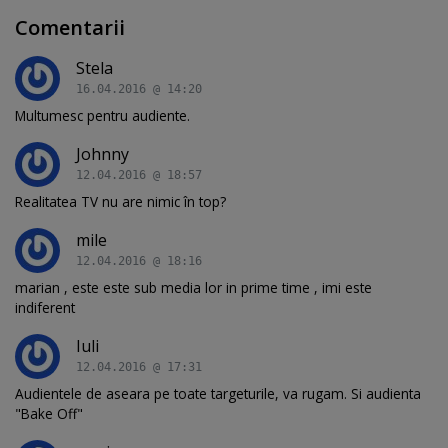
Comentarii
Stela
16.04.2016 @ 14:20
Multumesc pentru audiente.
Johnny
12.04.2016 @ 18:57
Realitatea TV nu are nimic în top?
mile
12.04.2016 @ 18:16
marian , este este sub media lor in prime time , imi este
indiferent
Iuli
12.04.2016 @ 17:31
Audientele de aseara pe toate targeturile, va rugam. Si audienta
"Bake Off"