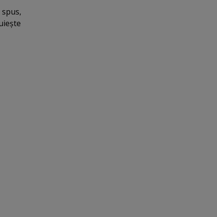
 spus,
nuieşte