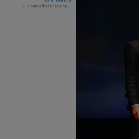
iulia.bunea
paginademedia.ro