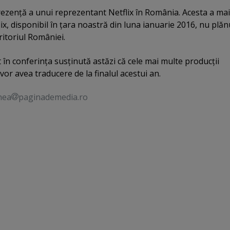
ezenţă a unui reprezentant Netflix în România. Acesta a mai
flix, disponibil în ţara noastră din luna ianuarie 2016, nu plă
ritoriul României.
 în conferinţa susţinută astăzi că cele mai multe producţii
 vor avea traducere de la finalul acestui an.
nea
paginademedia.ro