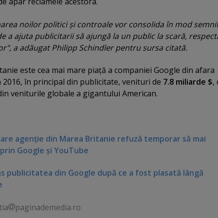
e apar reclamele acestora.
rea noilor politici şi controale vor consolida în mod semnif
 a ajuta publicitarii să ajungă la un public la scară, respec
lor", a adăugat Philipp Schindler pentru sursa citată.
itanie este cea mai mare piaţă a companiei Google din afara
2016, în principal din publicitate, venituri de
7.8 miliarde $
,
in veniturile globale a gigantului American.
mare agenţie din Marea Britanie refuză temporar să mai
 prin Google şi YouTube
s publicitatea din Google după ce a fost plasată lângă
e
tia
paginademedia.ro