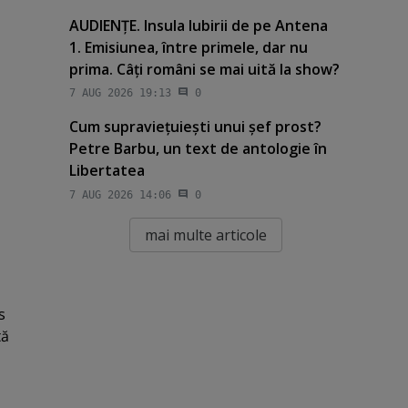
AUDIENŢE. Insula Iubirii de pe Antena
1. Emisiunea, între primele, dar nu
prima. Câţi români se mai uită la show?
7 AUG 2026 19:13
0
Cum supravieţuieşti unui şef prost?
Petre Barbu, un text de antologie în
Libertatea
7 AUG 2026 14:06
0
mai multe articole
s
tă