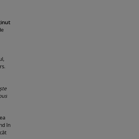
ţinut
de
l,
rs.
şte
spus
rea
nd în
ncât