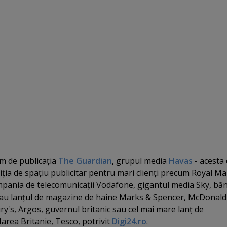
m de publicaţia
The Guardian
,
grupul media
Havas
-
acesta 
ţia de spaţiu publicitar pentru mari clienţi precum Royal Mai
pania de telecomunicaţii Vodafone, gigantul media Sky, băn
sau lanţul de magazine de haine Marks & Spencer, McDonald'
ry's, Argos, guvernul britanic sau cel mai mare lanţ de
rea Britanie, Tesco, potrivit
Digi24.ro
.