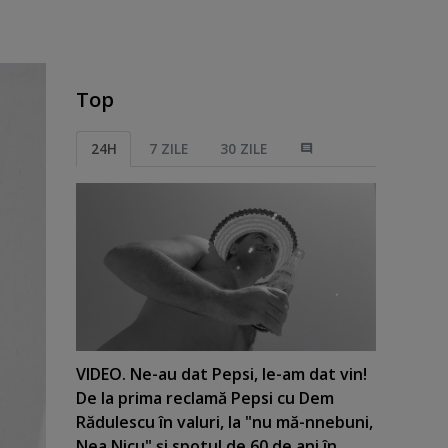
Top
24H
7 ZILE
30 ZILE
VIDEO. Ne-au dat Pepsi, le-am dat vin!
De la prima reclamă Pepsi cu Dem
Rădulescu în valuri, la "nu mă-nnebuni,
Nea Nicu" şi spotul de 60 de ani în