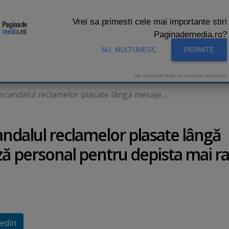
Vrei sa primesti cele mai importante stiri
Paginademedia.ro?
NU, MULTUMESC
PERMITE
CNA
INTERVIURI VIDEO
STUDIO VIDEO
AUDIENTE 
Nu colectam date cu caracter personal.
 scandalul reclamelor plasate lângă mesaje...
candalul reclamelor plasate lângă
ă personal pentru depista mai r
edin