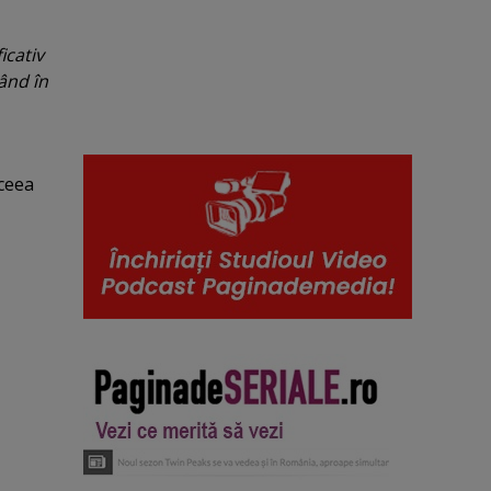
icativ
tând în
 ceea