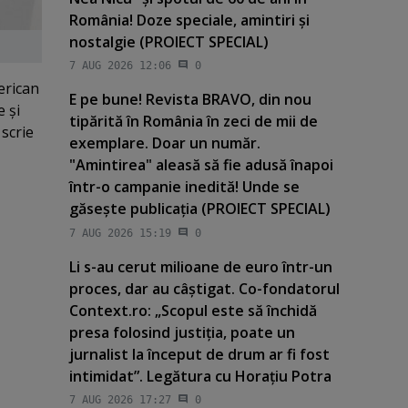
România! Doze speciale, amintiri şi
nostalgie (PROIECT SPECIAL)
7 AUG 2026 12:06
0
erican
E pe bune! Revista BRAVO, din nou
 şi
tipărită în România în zeci de mii de
 scrie
exemplare. Doar un număr.
"Amintirea" aleasă să fie adusă înapoi
într-o campanie inedită! Unde se
găseşte publicaţia (PROIECT SPECIAL)
7 AUG 2026 15:19
0
Li s-au cerut milioane de euro într-un
proces, dar au câştigat. Co-fondatorul
Context.ro: „Scopul este să închidă
presa folosind justiţia, poate un
jurnalist la început de drum ar fi fost
intimidat”. Legătura cu Horaţiu Potra
7 AUG 2026 17:27
0