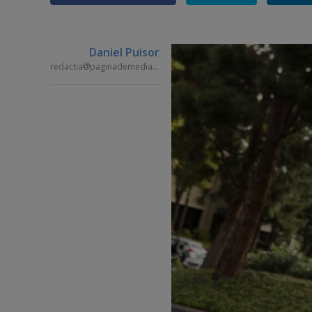
Daniel Puisor
redactia
paginademedia.ro