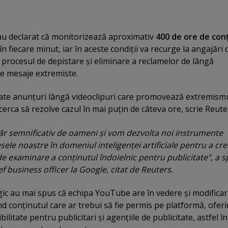
au declarat că monitorizează aproximativ
400 de ore de con
 fiecare minut, iar în aceste condiţii va recurge la angajări 
 procesul de depistare şi eliminare a reclamelor de lângă
e mesaje extremiste.
state anunţuri lângă videoclipuri care promovează extremismu
erca să rezolve cazul în mai puţin de câteva ore, scrie Reute
 semnificativ de oameni şi vom dezvolta noi instrumente
ele noastre în domeniul inteligenţei artificiale pentru a cre
e examinare a conţinutul îndoielnic pentru publicitate", a 
ef business officer la Google, citat de Reuters.
ogic au mai spus că echipa YouTube are în vedere şi modifica
nd conţinutul care ar trebui să fie permis pe platformă, oferi
ilitate pentru publicitari şi agenţiile de publicitate, astfel î