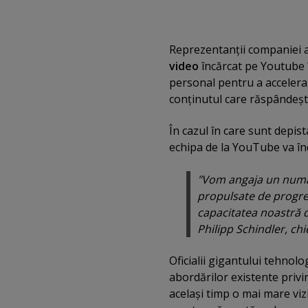
Reprezentanţii companiei 
video
încărcat pe Youtube în
personal pentru a accelera
conţinutul care răspândeşt
În cazul în care sunt depi
echipa de la YouTube va înc
"Vom angaja un număr
propulsate de progres
capacitatea noastră d
Philipp Schindler, chi
Oficialii gigantului tehnol
abordărilor existente privi
acelaşi timp o mai mare vizib