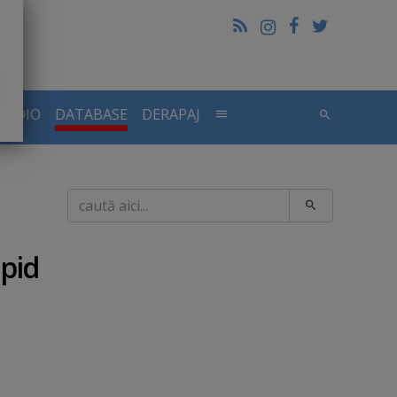
RADIO
DATABASE
DERAPAJ
Caută
apid