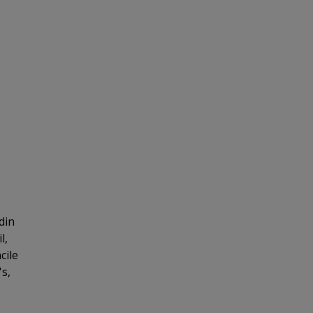
din
l,
cile
s,