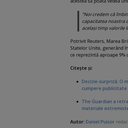
acestea să poată vedea und
"Noi credem că îmbina
capacitatea noastra de
acelaşi timp valorile 
Potrivit Reuters, Marea Br
Statelor Unite, generând în 
ce reprezintă aproape 9% d
Citeşte şi:
Decizie-surpriză. O 
cumpere publicitate
The Guardian a retra
materiale extremist
Autor:
Daniel Puisor
redac