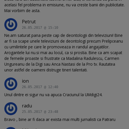
acelasi fel problema in emisiune, nu va creste banii din publicitate.
Mai vorbim de asta.
Petrut
26.05.2017 @ 15:10
Ne.am saturat pana peste cap de deontologii din televiziuni! Bine
ar fi sa scape unele televiziuni de deontologi precum Prelipceanu
cu umilintele pe care le promoveaza in randul angajatilor.
Arogantele lui nu.si mai au locul, ca si prostia. Bine ca am scapat
de femeile proaste si frustrate ca Madalina Radulescu, Carmen
Ungureanu de la Digi sau Anca Nastasi de la Pro tv. Rautatea
unor astfel de oameni distruge tineri talentati.
ion
26.05.2017 @ 12:40
Unul dintre ei sigur nu va apuca Craciunul la UMdigi24.
radu
25.05.2017 @ 23:48
Bravo , bine ar fi daca ar exista mai multi jurnalisti ca Patraru