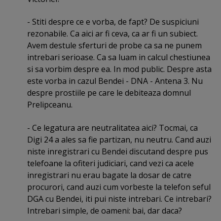
- Stiti despre ce e vorba, de fapt? De suspiciuni
rezonabile. Ca aici ar fi ceva, ca ar fi un subiect.
Avem destule sferturi de probe ca sa ne punem
intrebari serioase. Ca sa luam in calcul chestiunea
si sa vorbim despre ea. In mod public. Despre asta
este vorba in cazul Bendei - DNA - Antena 3. Nu
despre prostiile pe care le debiteaza domnul
Prelipceanu.
- Ce legatura are neutralitatea aici? Tocmai, ca
Digi 24 a ales sa fie partizan, nu neutru. Cand auzi
niste inregistrari cu Bendei discutand despre pus
telefoane la ofiteri judiciari, cand vezi ca acele
inregistrari nu erau bagate la dosar de catre
procurori, cand auzi cum vorbeste la telefon seful
DGA cu Bendei, iti pui niste intrebari. Ce intrebari?
Intrebari simple, de oameni: bai, dar daca?