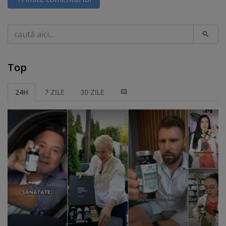
Caută
Top
24H
7 ZILE
30 ZILE