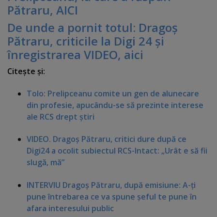
Pătraru, AICI
De unde a pornit totul: Dragoş
Pătraru, criticile la Digi 24 şi
înregistrarea VIDEO, aici
Citeşte şi:
Tolo: Prelipceanu comite un gen de alunecare
din profesie, apucându-se să prezinte interese
ale RCS drept ştiri
VIDEO. Dragoş Pătraru, critici dure după ce
Digi24 a ocolit subiectul RCS-Intact: „Urât e să fii
slugă, mă”
INTERVIU Dragoş Pătraru, după emisiune: A-ţi
pune întrebarea ce va spune şeful te pune în
afara interesului public