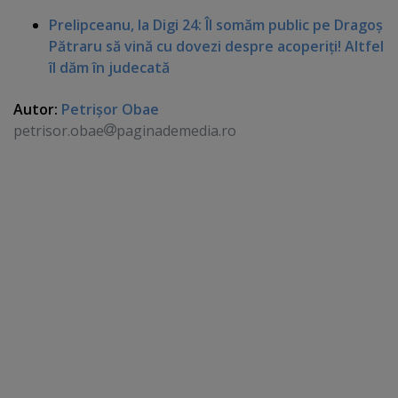
Prelipceanu, la Digi 24: Îl somăm public pe Dragoş
Pătraru să vină cu dovezi despre acoperiţi! Altfel
îl dăm în judecată
Autor:
Petrişor Obae
petrisor.obae
paginademedia.ro