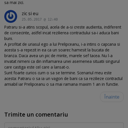
sa mai zici.
zic si eu
25.05.2017 @ 12:40
Patraru si-a atins scopul, acela de a-si creste audienta, indiferent
de consecinte, astfel incat rezilierea contractului sa-i aduca bani
buni.
A profitat de uriasul ego a lui Prelipceanu, i-a intins o capcana si
acesta s-a repezit in ea ca un soarec hamesit la bucata de
branza. Daca avea un pic de minte, marele sef tacea. Nu l-a
invatat nimeni ca din inflamarea unei asemenea situatii singurul
care castiga este cel care a lansat-o.
Sunt foarte curios cum o sa se termine. Scenariul meu este
acesta: Patraru o sa ia un vagon de bani ca sa rezilieze contractul
amiabil iar Prelipceanu o sa mai ramana maxim 1 an in functie.
Înainte
Trimite un comentariu
Comentariu