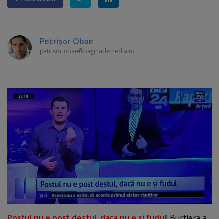
Petrişor Obae
petrisor.obae
paginademedia.ro
Postul nu e post destul, daca nu e si fudul
! Burtiera a