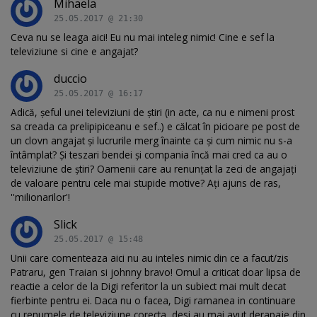
Mihaela
25.05.2017 @ 21:30
Ceva nu se leaga aici! Eu nu mai inteleg nimic! Cine e sef la
televiziune si cine e angajat?
duccio
25.05.2017 @ 16:17
Adică, șeful unei televiziuni de știri (in acte, ca nu e nimeni prost
sa creada ca prelipipiceanu e sef..) e călcat în picioare pe post de
un clovn angajat și lucrurile merg înainte ca și cum nimic nu s-a
întâmplat? Și teszari bendei și compania încă mai cred ca au o
televiziune de știri? Oamenii care au renunțat la zeci de angajați
de valoare pentru cele mai stupide motive? Ați ajuns de ras,
''milionarilor'!
Slick
25.05.2017 @ 15:48
Unii care comenteaza aici nu au inteles nimic din ce a facut/zis
Patraru, gen Traian si johnny bravo! Omul a criticat doar lipsa de
reactie a celor de la Digi referitor la un subiect mai mult decat
fierbinte pentru ei. Daca nu o facea, Digi ramanea in continuare
cu renumele de televiziune corecta, desi au mai avut derapaje din