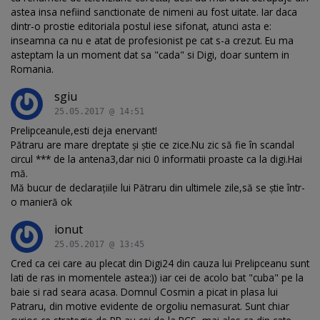
astea insa nefiind sanctionate de nimeni au fost uitate. Iar daca
dintr-o prostie editoriala postul iese sifonat, atunci asta e:
inseamna ca nu e atat de profesionist pe cat s-a crezut. Eu ma
asteptam la un moment dat sa "cada" si Digi, doar suntem in
Romania.
sgiu
25.05.2017 @ 14:51
Prelipceanule,esti deja enervant!
Pătraru are mare dreptate și știe ce zice.Nu zic să fie în scandal
circul *** de la antena3,dar nici 0 informatii proaste ca la digi.Hai
mă.
Mă bucur de declarațiile lui Pătraru din ultimele zile,să se știe într-
o manieră ok
ionut
25.05.2017 @ 13:45
Cred ca cei care au plecat din Digi24 din cauza lui Prelipceanu sunt
lati de ras in momentele astea:)) iar cei de acolo bat "cuba" pe la
baie si rad seara acasa. Domnul Cosmin a picat in plasa lui
Patraru, din motive evidente de orgoliu nemasurat. Sunt chiar