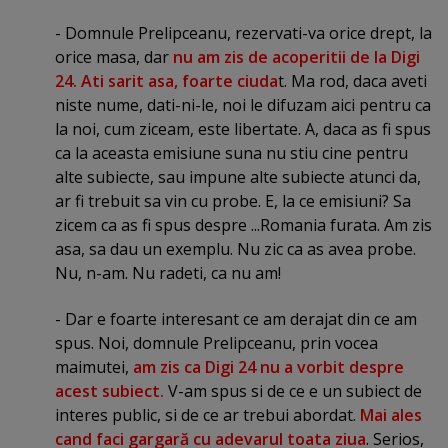
- Domnule Prelipceanu, rezervati-va orice drept, la
orice masa, dar
nu am zis de acoperitii de la Digi
24. Ati sarit asa, foarte ciuda
t. Ma rod, daca aveti
niste nume, dati-ni-le, noi le difuzam aici pentru ca
la noi, cum ziceam, este libertate. A, daca as fi spus
ca la aceasta emisiune suna nu stiu cine pentru
alte subiecte, sau impune alte subiecte atunci da,
ar fi trebuit sa vin cu probe. E, la ce emisiuni? Sa
zicem ca as fi spus despre ...Romania furata. Am zis
asa, sa dau un exemplu. Nu zic ca as avea probe.
Nu, n-am. Nu radeti, ca nu am!
- Dar e foarte interesant ce am derajat din ce am
spus. Noi, domnule Prelipceanu, prin vocea
maimutei,
am zis ca Digi 24 nu a vorbit despre
acest subiect.
V-am spus si de ce e un subiect de
interes public, si de ce ar trebui abordat.
Mai ales
cand faci gargară cu adevarul toata ziua
. Serios,