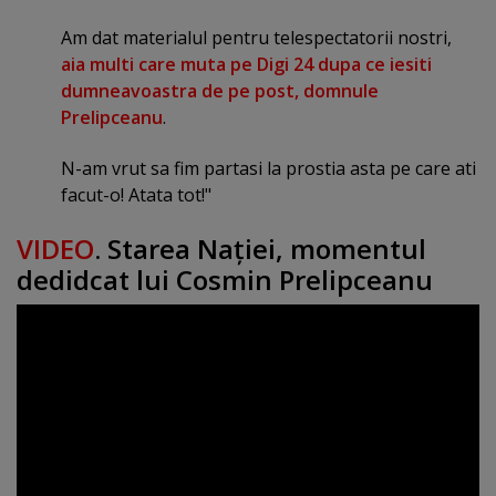
Am dat materialul pentru telespectatorii nostri,
aia multi care muta pe Digi 24 dupa ce iesiti
dumneavoastra de pe post, domnule
Prelipceanu
.
N-am vrut sa fim partasi la prostia asta pe care ati
facut-o! Atata tot!"
VIDEO
. Starea Naţiei, momentul
dedidcat lui Cosmin Prelipceanu