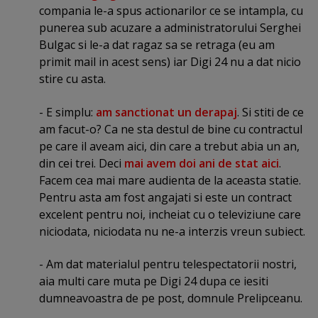
compania le-a spus actionarilor ce se intampla, cu
punerea sub acuzare a administratorului Serghei
Bulgac si le-a dat ragaz sa se retraga (eu am
primit mail in acest sens) iar Digi 24 nu a dat nicio
stire cu asta.
- E simplu:
am sanctionat un derapaj
. Si stiti de ce
am facut-o? Ca ne sta destul de bine cu contractul
pe care il aveam aici, din care a trebut abia un an,
din cei trei. Deci
mai avem doi ani de stat aici
.
Facem cea mai mare audienta de la aceasta statie.
Pentru asta am fost angajati si este un contract
excelent pentru noi, incheiat cu o televiziune care
niciodata, niciodata nu ne-a interzis vreun subiect.
- Am dat materialul pentru telespectatorii nostri,
aia multi care muta pe Digi 24 dupa ce iesiti
dumneavoastra de pe post, domnule Prelipceanu.