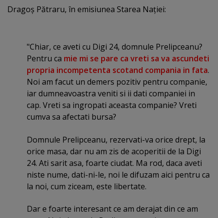
Dragoş Pătraru, în emisiunea Starea Naţiei:
"Chiar, ce aveti cu Digi 24, domnule Prelipceanu?
Pentru ca
mie mi se pare ca vreti sa va ascundeti
propria incompetenta scotand compania in fata
.
Noi am facut un demers pozitiv pentru companie,
iar dumneavoastra veniti si ii dati companiei in
cap. Vreti sa ingropati aceasta companie? Vreti
cumva sa afectati bursa?
Domnule Prelipceanu, rezervati-va orice drept, la
orice masa, dar nu am zis de acoperitii de la Digi
24. Ati sarit asa, foarte ciudat. Ma rod, daca aveti
niste nume, dati-ni-le, noi le difuzam aici pentru ca
la noi, cum ziceam, este libertate.
Dar e foarte interesant ce am derajat din ce am