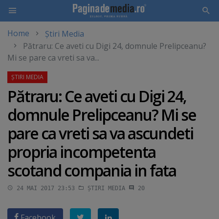
Home
Știri Media
Skip
Pătraru: Ce aveti cu Digi 24, domnule Prelipceanu?
to
Mi se pare ca vreti sa va...
main
content
Pătraru: Ce aveti cu Digi 24,
domnule Prelipceanu? Mi se
pare ca vreti sa va ascundeti
propria incompetenta
scotand compania in fata
24 MAI 2017 23:53
ȘTIRI MEDIA
20
Facebook