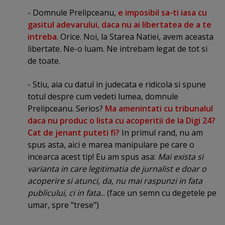
- Domnule Prelipceanu,
e imposibil sa-ti iasa cu
gasitul adevarului, daca nu ai libertatea de a te
intreba
. Orice. Noi, la Starea Natiei, avem aceasta
libertate. Ne-o luam. Ne intrebam legat de tot si
de toate.
- Stiu, aia cu datul in judecata e ridicola si spune
totul despre cum vedeti lumea, domnule
Prelipceanu. Serios?
Ma amenintati cu tribunalul
daca nu produc o lista cu acoperitii de la Digi 24?
Cat de jenant puteti fi?
In primul rand, nu am
spus asta, aici e marea manipulare pe care o
incearca acest tip! Eu am spus asa:
Mai exista si
varianta in care legitimatia de jurnalist e doar o
acoperire si atunci, da, nu mai raspunzi in fata
publicului, ci in fata
... (face un semn cu degetele pe
umar, spre "trese")