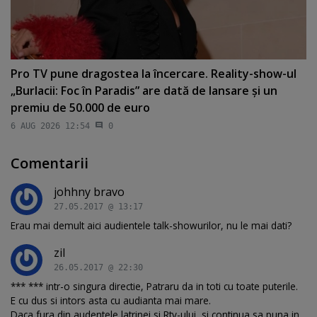
Pro TV pune dragostea la încercare. Reality-show-ul
„Burlacii: Foc în Paradis” are dată de lansare şi un
premiu de 50.000 de euro
6 AUG 2026 12:54
0
Comentarii
johhny bravo
27.05.2017 @ 13:17
Erau mai demult aici audientele talk-showurilor, nu le mai dati?
zil
26.05.2017 @ 22:30
*** *** intr-o singura directie, Patraru da in toti cu toate puterile.
E cu dus si intors asta cu audianta mai mare.
Daca fura din audentele latrinei si Rtv-ului, si continua sa puna in