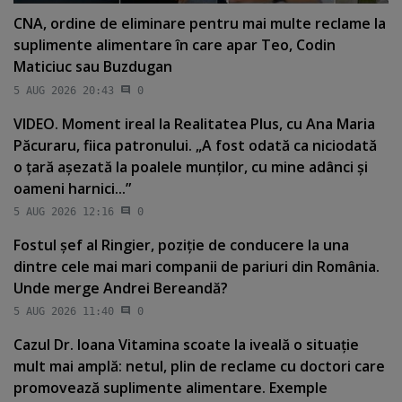
CNA, ordine de eliminare pentru mai multe reclame la
suplimente alimentare în care apar Teo, Codin
Maticiuc sau Buzdugan
5 AUG 2026 20:43
0
VIDEO. Moment ireal la Realitatea Plus, cu Ana Maria
Păcuraru, fiica patronului. „A fost odată ca niciodată
o ţară aşezată la poalele munţilor, cu mine adânci şi
oameni harnici...”
5 AUG 2026 12:16
0
Fostul şef al Ringier, poziţie de conducere la una
dintre cele mai mari companii de pariuri din România.
Unde merge Andrei Bereandă?
5 AUG 2026 11:40
0
Cazul Dr. Ioana Vitamina scoate la iveală o situaţie
mult mai amplă: netul, plin de reclame cu doctori care
promovează suplimente alimentare. Exemple