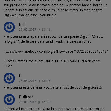
curios ce strategie de PR au cei de la RCS, mai ales ca din cate
stiu prelipceanu a avut ceva functie de PR printr-o banca. hai sa va
vedem si in situatie de criza cum va descurcati:)...In rest, despre
Digi24 numai de bine....Sau nu???
Iuli
25.05.2017 @ 13:41
Prelipceanu asta apare si in spotul de campanie Digi24: "Dreptul
la Digi24", de fiecare data cand il vad, imi vine sa vomit.
https://www.facebook.com/Digi24HD/videos/1372086952810518/
Succes Patraru, toti avem DREPTUL la ADEVAR! Digi a devenit
RTV2
F
25.05.2017 @ 13:06
Prelipceanu este de vina. Poziția lui a fost de copil de grădiniță.
Pulitzer
25.05.2017 @ 12:56
Patraru a lucrat direct cu ghita la tv prahova. Era ceva director pe