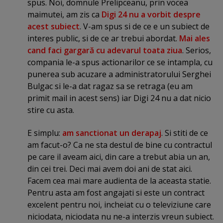
spus. Noi, domnule Prelipceanu, prin vocea
maimutei, am zis ca
Digi 24 nu a vorbit despre
acest subiect
. V-am spus si de ce e un subiect de
interes public, si de ce ar trebui abordat.
Mai ales
cand faci gargară cu adevarul toata ziua
. Serios,
compania le-a spus actionarilor ce se intampla, cu
punerea sub acuzare a administratorului Serghei
Bulgac si le-a dat ragaz sa se retraga (eu am
primit mail in acest sens) iar Digi 24 nu a dat nicio
stire cu asta.
E simplu:
am sanctionat un derapaj
. Si stiti de ce
am facut-o? Ca ne sta destul de bine cu contractul
pe care il aveam aici, din care a trebut abia un an,
din cei trei. Deci mai avem doi ani de stat aici.
Facem cea mai mare audienta de la aceasta statie.
Pentru asta am fost angajati si este un contract
excelent pentru noi, incheiat cu o televiziune care
niciodata, niciodata nu ne-a interzis vreun subiect.