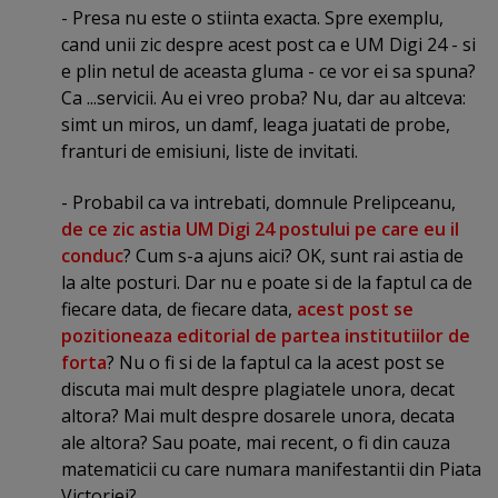
- Presa nu este o stiinta exacta. Spre exemplu,
cand unii zic despre acest post ca e UM Digi 24 - si
e plin netul de aceasta gluma - ce vor ei sa spuna?
Ca ...servicii. Au ei vreo proba? Nu, dar au altceva:
simt un miros, un damf, leaga juatati de probe,
franturi de emisiuni, liste de invitati.
- Probabil ca va intrebati, domnule Prelipceanu,
de ce zic astia UM Digi 24 postului pe care eu il
conduc
? Cum s-a ajuns aici? OK, sunt rai astia de
la alte posturi. Dar nu e poate si de la faptul ca de
fiecare data, de fiecare data,
acest post se
pozitioneaza editorial de partea institutiilor de
forta
? Nu o fi si de la faptul ca la acest post se
discuta mai mult despre plagiatele unora, decat
altora? Mai mult despre dosarele unora, decata
ale altora? Sau poate, mai recent, o fi din cauza
matematicii cu care numara manifestantii din Piata
Victoriei?