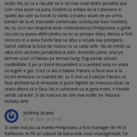
acolo. Nu zic ca e rau,dar nu e cel mai curat dintre jurnalisti asa
cum vrea acum sa para. Evident cu echipa de la Catavencii in
spate( aia care au lucrat cu Vantu si traiesc acum de pe urma
banilor de la el, tranzactie comerciala corecta,dar bani murdari).
Nu zic ca e rau neaparat,doar contextualuzez.Prelipceanu a gafat
rau,nici nu putea altfel pentru ca nu se pricepe deloc. Mereu a fost
norocos in a avea functii fara sa aiba si scoala sau pricepere.
Genul calificat la locul de munca ca sa vada sefii . Nu tin minte sa
aiba vreo ancheta jurnalistica la activ. Amandoi pierd, unul pe
termen scurt si Patraru pe termen lung. Digi pierde oricum
credibilitate. E pe un trend descendent si scandalul asta ne arata
ca regele e gol. Cred ca aici e bataia. Patraru a facut asa si la
tvr,tot emisiune cu scandal etc. as fi vrut sa il vad pe Patraru ca
face ancheta lui in emisiune si pune faptele pe masa,nu doar sa
ceara altora sa o faca. Nu e sufiecient sa ai gura mare, e nevoie
simde caracter. Si de masura de cele mai multe ori. Masura
bunului simt
johhny bravo
25.05.2017 @ 12:52
Si unde mai pui ca inainte Prelipceanu a fost manager de PR la
Raiffeisen. In PR un subiect de baza este crisis management. Ce