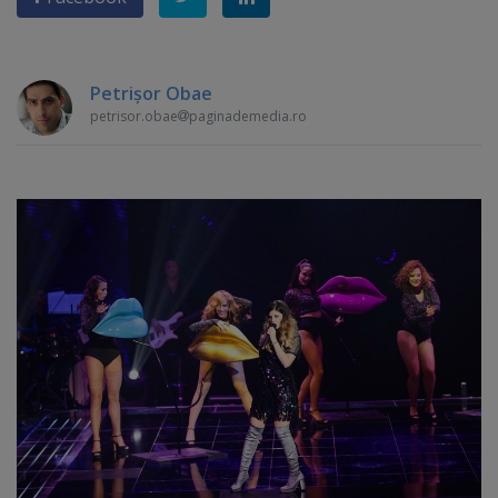
Petrişor Obae
petrisor.obae
paginademedia.ro