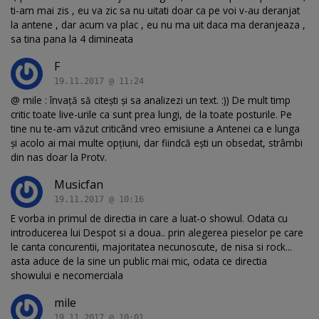
ti-am mai zis , eu va zic sa nu uitati doar ca pe voi v-au deranjat
la antene , dar acum va plac , eu nu ma uit daca ma deranjeaza ,
sa tina pana la 4 dimineata
F
19.11.2017 @ 11:24
@ mile : învață să citești și sa analizezi un text. :)) De mult timp
critic toate live-urile ca sunt prea lungi, de la toate posturile. Pe
tine nu te-am văzut criticând vreo emisiune a Antenei ca e lunga
și acolo ai mai multe opțiuni, dar fiindcă ești un obsedat, strâmbi
din nas doar la Protv.
Musicfan
19.11.2017 @ 10:16
E vorba in primul de directia in care a luat-o showul. Odata cu
introducerea lui Despot si a doua.. prin alegerea pieselor pe care
le canta concurentii, majoritatea necunoscute, de nisa si rock...
asta aduce de la sine un public mai mic, odata ce directia
showului e necomerciala
mile
19.11.2017 @ 10:01