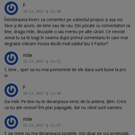
F
19.11.2017 @ 15:36
Întotdeauna încerc sa comentez pe subiectul propus și așa voi
face și de acum, de bine sau de rau. Din păcate cu comentatori ca
tine, draga mile, discuțiile o iau mereu pe alte cărări. Ce nevoie
aveai tu sa te bagi în seama după primul comentariu în care mai
degrabă criticam Vocea decât mult iubitul tău X Factor?
mile
19.11.2017 @ 14:11
f, bine , sper sa nu mai pomenesti de ele daca sunt bune la pro
tv
F
19.11.2017 @ 13:48
Da mile. Pe tine nu te deranjeaza nimic de la antena. Știm. Crezi
ca nu știe cineva? Îmi plac papagalii, dar nu când sunt oameni.
mile
19.11.2017 @ 12:07
f, pe mine nu ma deranjeaza lungirile, mci doar pe voi protevistii,