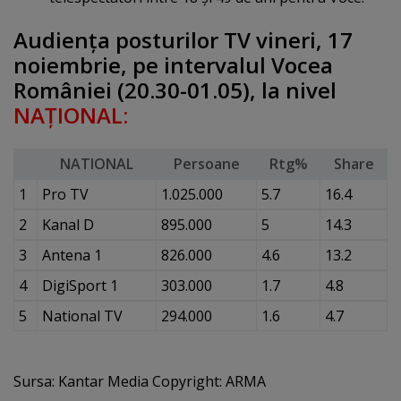
Audienţa posturilor TV vineri, 17
noiembrie, pe intervalul Vocea
României (20.30-01.05), la nivel
NAŢIONAL:
NATIONAL
Persoane
Rtg%
Share
1
Pro TV
1.025.000
5.7
16.4
2
Kanal D
895.000
5
14.3
3
Antena 1
826.000
4.6
13.2
4
DigiSport 1
303.000
1.7
4.8
5
National TV
294.000
1.6
4.7
Sursa: Kantar Media Copyright: ARMA