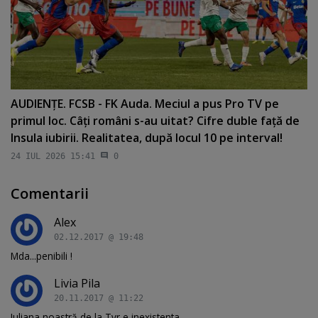
AUDIENŢE. FCSB - FK Auda. Meciul a pus Pro TV pe
primul loc. Câţi români s-au uitat? Cifre duble faţă de
Insula iubirii. Realitatea, după locul 10 pe interval!
24 IUL 2026 15:41
0
Comentarii
Alex
02.12.2017 @ 19:48
Mda...penibili !
Livia Pila
20.11.2017 @ 11:22
Iuliana noastră de la Tvr e inexistenta.