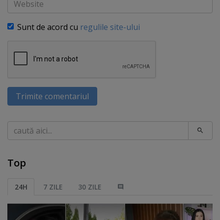
Sunt de acord cu
regulile site-ului
Trimite comentariul
Caută
Top
24H
7 ZILE
30 ZILE