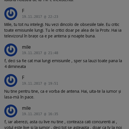
F
19.11.2017 @ 22:23
Mile, tu tot nu intelegi. Nu vezi dincolo de obsesiile tale. Eu critic
toate emisiunile lungi. Tu le critici doar pe alea de la Protv. Hai ia
televizorul în brațe ca e pe antena și noapte buna.
mile
19.11.2017 @ 21:48
f, deci sa fie cat mai lungi emisiunile , sper sa lauzi toate pana la
4 dimineata
F
19.11.2017 @ 19:51
Nu tine pentru tine, ca e vorba de antena. Hai, uita-te la iumor și
lasa-mă în pace.
mile
19.11.2017 @ 16:35
f, iar aberezi, asta cu live nu tine , conteaza cati concurenti ai ,
votul este live si la iumor , deci tot se asteapta , doar ca tv la noi