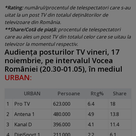
*Rating:
numărul/procentul de telespectatori care s-au
uitat la un post TV din totalul deţinătorilor de
televizoare din România.
**Share/Cotă de piaţă:
procentul de telespectatori
care au ales un post TV din totalul celor care se uitau la
televizor la momentul respectiv.
Audienţa posturilor TV vineri, 17
noiembrie, pe intervalul Vocea
României (20.30-01.05), în mediul
URBAN:
URBAN
Persoane
Rtg%
Share
1
Pro TV
623.000
6.4
18
2
Antena 1
480.000
4.9
13.8
3
Kanal D
396.000
4.1
11.4
4
DigiSport 1
211.000
2.2
6.1