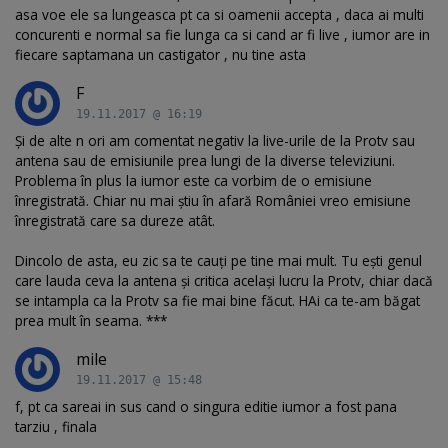
asa voe ele sa lungeasca pt ca si oamenii accepta , daca ai multi
concurenti e normal sa fie lunga ca si cand ar fi live , iumor are in
fiecare saptamana un castigator , nu tine asta
F
19.11.2017 @ 16:19
Și de alte n ori am comentat negativ la live-urile de la Protv sau
antena sau de emisiunile prea lungi de la diverse televiziuni.
Problema în plus la iumor este ca vorbim de o emisiune
înregistrată. Chiar nu mai știu în afară României vreo emisiune
înregistrată care sa dureze atât.
Dincolo de asta, eu zic sa te cauți pe tine mai mult. Tu ești genul
care lauda ceva la antena și critica același lucru la Protv, chiar dacă
se intampla ca la Protv sa fie mai bine făcut. HAi ca te-am băgat
prea mult în seama. ***
mile
19.11.2017 @ 15:48
f, pt ca sareai in sus cand o singura editie iumor a fost pana
tarziu , finala