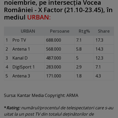
noiembrie, pe intersecţia Vocea
României - X Factor (21.10-23.45), în
mediul
URBAN:
URBAN
Persoane
Rtg%
Share
1
Pro TV
688.000
7.1
17.3
2
Antena 1
568.000
5.8
14.3
3
Kanal D
487.000
5
12.3
4
DigiSport 1
283.000
2.9
7.1
5
Antena 3
171.000
1.8
4.3
Sursa: Kantar Media Copyright: ARMA
*
Rating:
numărul/procentul de telespectatori care s-au
uitat la un post TV din totalul deţinătorilor de