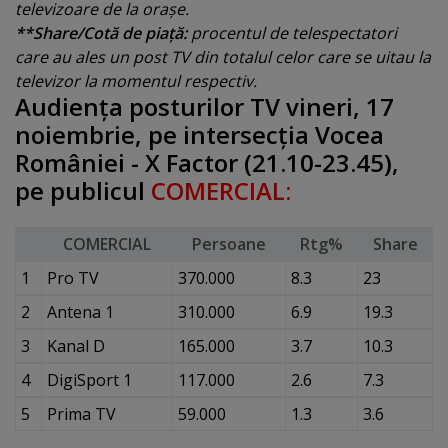
televizoare de la oraşe.
**Share/Cotă de piaţă:
procentul de telespectatori
care au ales un post TV din totalul celor care se uitau la
televizor la momentul respectiv.
Audienţa posturilor TV vineri, 17
noiembrie, pe intersecţia Vocea
României - X Factor (21.10-23.45),
pe publicul
COMERCIAL:
COMERCIAL
Persoane
Rtg%
Share
1
Pro TV
370.000
8.3
23
2
Antena 1
310.000
6.9
19.3
3
Kanal D
165.000
3.7
10.3
4
DigiSport 1
117.000
2.6
7.3
5
Prima TV
59.000
1.3
3.6