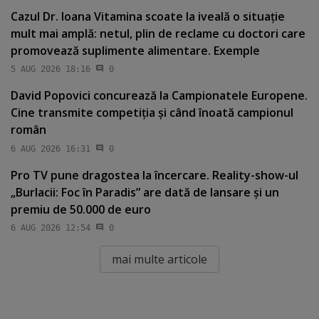
Cazul Dr. Ioana Vitamina scoate la iveală o situaţie
mult mai amplă: netul, plin de reclame cu doctori care
promovează suplimente alimentare. Exemple
5 AUG 2026 18:16
0
David Popovici concurează la Campionatele Europene.
Cine transmite competiţia şi când înoată campionul
român
6 AUG 2026 16:31
0
Pro TV pune dragostea la încercare. Reality-show-ul
„Burlacii: Foc în Paradis” are dată de lansare şi un
premiu de 50.000 de euro
6 AUG 2026 12:54
0
mai multe articole