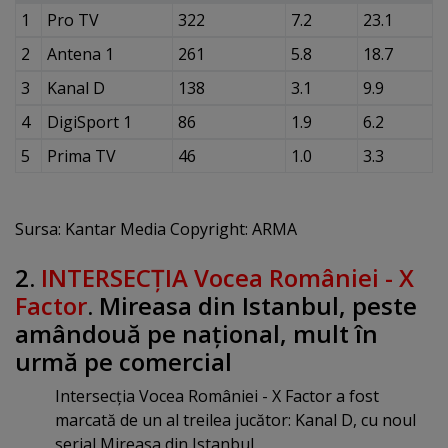
1
Pro TV
322
7.2
23.1
2
Antena 1
261
5.8
18.7
3
Kanal D
138
3.1
9.9
4
DigiSport 1
86
1.9
6.2
5
Prima TV
46
1.0
3.3
Sursa: Kantar Media Copyright: ARMA
2.
INTERSECŢIA Vocea României - X
Factor
. Mireasa din Istanbul, peste
amândouă pe naţional, mult în
urmă pe comercial
Intersecţia Vocea României - X Factor a fost
marcată de un al treilea jucător: Kanal D, cu noul
serial Mireasa din Istanbul.