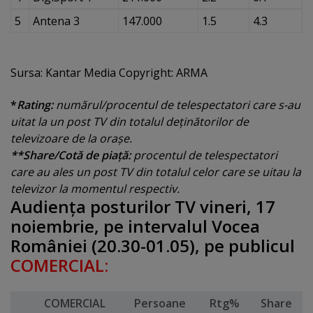
5
Antena 3
147.000
1.5
4.3
Sursa: Kantar Media Copyright: ARMA
*
Rating:
numărul/procentul de telespectatori care s-au
uitat la un post TV din totalul deţinătorilor de
televizoare de la oraşe.
**Share/Cotă de piaţă:
procentul de telespectatori
care au ales un post TV din totalul celor care se uitau la
televizor la momentul respectiv.
Audienţa posturilor TV vineri, 17
noiembrie, pe intervalul Vocea
României (20.30-01.05), pe publicul
COMERCIAL:
COMERCIAL
Persoane
Rtg%
Share