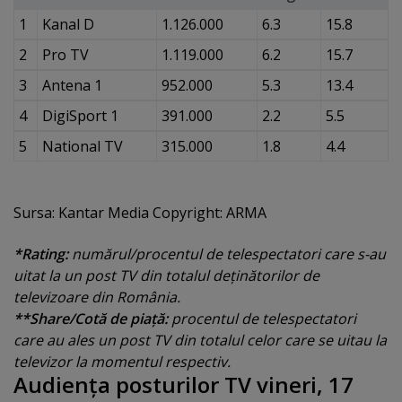
1
Kanal D
1.126.000
6.3
15.8
2
Pro TV
1.119.000
6.2
15.7
3
Antena 1
952.000
5.3
13.4
4
DigiSport 1
391.000
2.2
5.5
5
National TV
315.000
1.8
4.4
Sursa: Kantar Media Copyright: ARMA
*Rating:
numărul/procentul de telespectatori care s-au
uitat la un post TV din totalul deţinătorilor de
televizoare din România.
**Share/Cotă de piaţă:
procentul de telespectatori
care au ales un post TV din totalul celor care se uitau la
televizor la momentul respectiv.
Audienţa posturilor TV vineri, 17