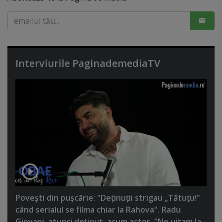
Interviurile PaginademediaTV
Poveşti din puşcărie: "Deţinuţii strigau „Tătuţu!”
când serialul se filma chiar la Rahova". Radu
Giovani, atunci deţinut, acum actor. "Ne uitam la