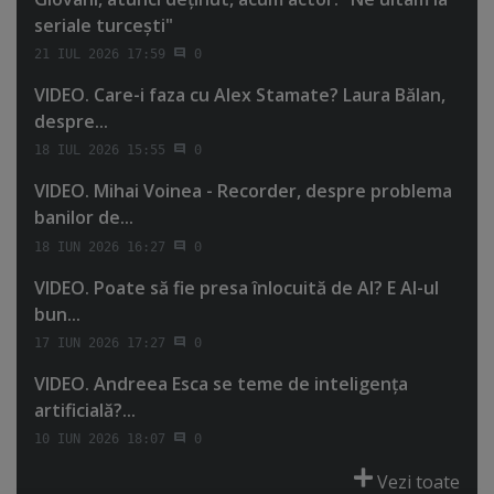
seriale turceşti"
21 IUL 2026 17:59
0
VIDEO. Care-i faza cu Alex Stamate? Laura Bălan,
despre...
18 IUL 2026 15:55
0
VIDEO. Mihai Voinea - Recorder, despre problema
banilor de...
18 IUN 2026 16:27
0
VIDEO. Poate să fie presa înlocuită de AI? E AI-ul
bun...
17 IUN 2026 17:27
0
VIDEO. Andreea Esca se teme de inteligenţa
artificială?...
10 IUN 2026 18:07
0
Vezi toate