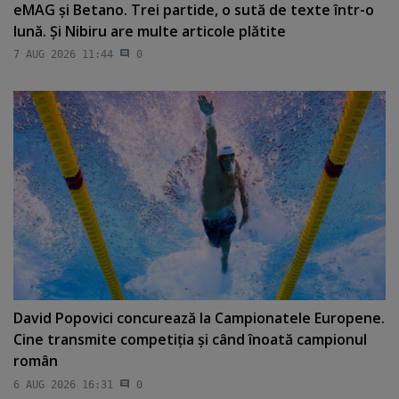
eMAG şi Betano. Trei partide, o sută de texte într-o
lună. Şi Nibiru are multe articole plătite
7 AUG 2026 11:44
0
David Popovici concurează la Campionatele Europene.
Cine transmite competiţia şi când înoată campionul
român
6 AUG 2026 16:31
0