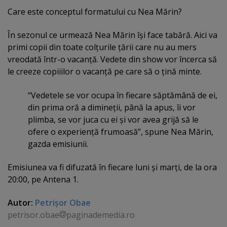
Care este conceptul formatului cu Nea Mărin?
În sezonul ce urmează Nea Mărin îşi face tabără. Aici va
primi copii din toate colţurile ţării care nu au mers
vreodată într-o vacanţă. Vedete din show vor încerca să
le creeze copiiilor o vacanţă pe care să o ţină minte.
“Vedetele se vor ocupa în fiecare săptămână de ei,
din prima oră a dimineţii, până la apus, îi vor
plimba, se vor juca cu ei şi vor avea grijă să le
ofere o experienţă frumoasă”, spune Nea Mărin,
gazda emisiunii.
Emisiunea va fi difuzată în fiecare luni şi marţi, de la ora
20:00, pe Antena 1.
Autor:
Petrişor Obae
petrisor.obae
paginademedia.ro