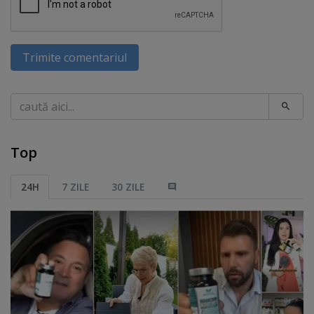
Trimite comentariul
Caută
Top
24H
7 ZILE
30 ZILE