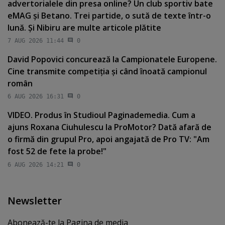
advertorialele din presa online? Un club sportiv bate
eMAG şi Betano. Trei partide, o sută de texte într-o
lună. Şi Nibiru are multe articole plătite
7 AUG 2026 11:44
0
David Popovici concurează la Campionatele Europene.
Cine transmite competiţia şi când înoată campionul
român
6 AUG 2026 16:31
0
VIDEO. Produs în Studioul Paginademedia. Cum a
ajuns Roxana Ciuhulescu la ProMotor? Dată afară de
o firmă din grupul Pro, apoi angajată de Pro TV: "Am
fost 52 de fete la probe!"
6 AUG 2026 14:21
0
Newsletter
Abonează-te la Pagina de media