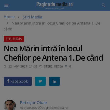
Home
Știri Media
Skip
Nea Mărin intră în locul Chefilor pe Antena 1. De
to
când
main
content
Nea Mărin intră în locul
Chefilor pe Antena 1. De când
22 NOV 2017 14:33
ȘTIRI MEDIA
0
Facebook
Petrişor Obae
petrisor.obae
paginademedia.ro