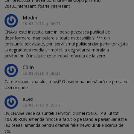
Ce "preocupari" avea domnul Mihai Goțiu prin anul
2013...interesant, foarte interesant...
Mbdm
15.03.2018 @ 16:27
CNA-ul este institutia care in loc sa pazeasca publicul de
dezinformare, manipulare si toate mitocaniile si *** din
emisiunile televiztate, prin servilismul politic si clar partinitor ajuta
la degradarea media si implicit la degradarea morala a
privitorilor. O institutie ce ar trebui refacuta de la zero.
Călin
15.03.2018 @ 16:26
Care e scopul cna-ului, totuși? O asemena adunătură de proști nu
vezi oriunde.
aLex
15.03.2018 @ 15:57
Bv,CNA!Se vede ca sunteti servitorii ciumei rosii.CTP a lut tot
10.000 RON amenda fiindca a facut-o pe Dancila pavian,iar astia
iau ceeasi amenda pentru ditamai fake news-ul.Mi-e scarba de
voi.