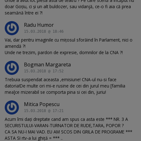
Unde a avut loc piesa asta de teatru ? Pe care scenă a încăput nu
doar Goţiu, ci şi un alt buldozer, sau vidanjă, ce-o fi aia că prea
seamănă între ei ?!
Radu Humor
15.03.2018 @ 18:46
Vai, dar pentru imaginile cu miţosul sforăind în Parlament, nici o
amendă ?!
Unde ne trezim, pardon de expresie, domnilor de la CNA ?!
Bogman Margareta
15.03.2018 @ 17:52
Trebuia suspendat aceasta ,emisiune! CNA-ul nu-si face
datoria!De multe ori mi-e rusine de cei din jurul meu [familia
mea]ce mizerabil se comporta pina si cei din, juriu!
Mitica Popescu
15.03.2018 @ 17:21
Acum îmi dați dreptate cand am spus ca asta este *** NR. 3 A
SECURISTULUI-VARAN-TURNATOR DE RUDE,TARA, POPOR ?
CA SA NU-I MAI VAD. EU AM SCOS DIN GRILA DE PROGRAME ***
ASTA SI rtv-a lui ghiță = *** ..