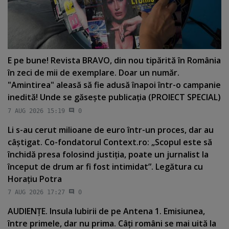
E pe bune! Revista BRAVO, din nou tipărită în România
în zeci de mii de exemplare. Doar un număr.
"Amintirea" aleasă să fie adusă înapoi într-o campanie
inedită! Unde se găseşte publicaţia (PROIECT SPECIAL)
7 AUG 2026 15:19
0
Li s-au cerut milioane de euro într-un proces, dar au
câştigat. Co-fondatorul Context.ro: „Scopul este să
închidă presa folosind justiţia, poate un jurnalist la
început de drum ar fi fost intimidat”. Legătura cu
Horaţiu Potra
7 AUG 2026 17:27
0
AUDIENŢE. Insula Iubirii de pe Antena 1. Emisiunea,
între primele, dar nu prima. Câţi români se mai uită la