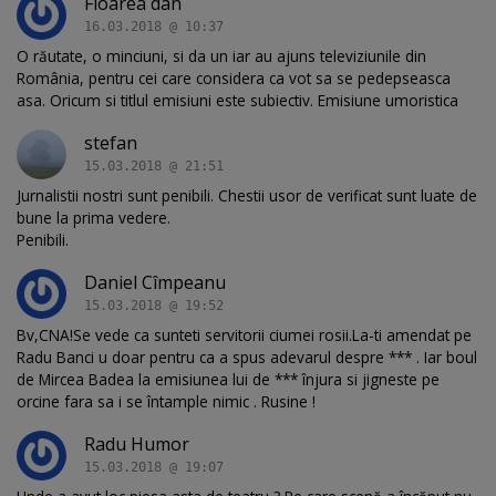
Floarea dan
16.03.2018 @ 10:37
O răutate, o minciuni, si da un iar au ajuns televiziunile din
România, pentru cei care considera ca vot sa se pedepseasca
asa. Oricum si titlul emisiuni este subiectiv. Emisiune umoristica
stefan
15.03.2018 @ 21:51
Jurnalistii nostri sunt penibili. Chestii usor de verificat sunt luate de
bune la prima vedere.
Penibili.
Daniel Cîmpeanu
15.03.2018 @ 19:52
Bv,CNA!Se vede ca sunteti servitorii ciumei rosii.La-ti amendat pe
Radu Banci u doar pentru ca a spus adevarul despre *** . Iar boul
de Mircea Badea la emisiunea lui de *** înjura si jigneste pe
orcine fara sa i se întample nimic . Rusine !
Radu Humor
15.03.2018 @ 19:07