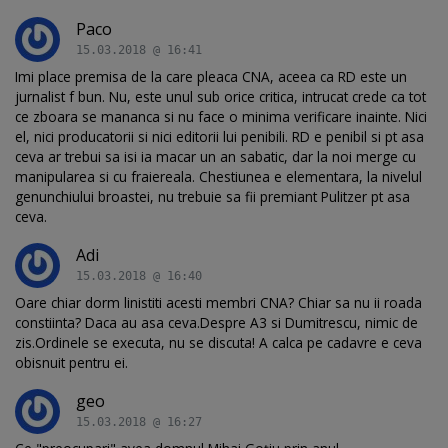
Paco
15.03.2018 @ 16:41
Imi place premisa de la care pleaca CNA, aceea ca RD este un
jurnalist f bun. Nu, este unul sub orice critica, intrucat crede ca tot
ce zboara se mananca si nu face o minima verificare inainte. Nici
el, nici producatorii si nici editorii lui penibili. RD e penibil si pt asa
ceva ar trebui sa isi ia macar un an sabatic, dar la noi merge cu
manipularea si cu fraiereala. Chestiunea e elementara, la nivelul
genunchiului broastei, nu trebuie sa fii premiant Pulitzer pt asa
ceva.
Adi
15.03.2018 @ 16:40
Oare chiar dorm linistiti acesti membri CNA? Chiar sa nu ii roada
constiinta? Daca au asa ceva.Despre A3 si Dumitrescu, nimic de
zis.Ordinele se executa, nu se discuta! A calca pe cadavre e ceva
obisnuit pentru ei.
geo
15.03.2018 @ 16:27