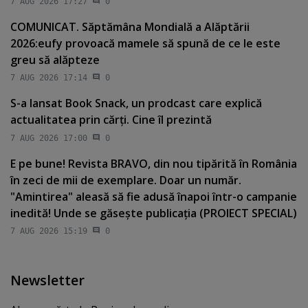
7 AUG 2026 17:27
0
COMUNICAT. Săptămâna Mondială a Alăptării
2026:eufy provoacă mamele să spună de ce le este
greu să alăpteze
7 AUG 2026 17:14
0
S-a lansat Book Snack, un prodcast care explică
actualitatea prin cărţi. Cine îl prezintă
7 AUG 2026 17:00
0
E pe bune! Revista BRAVO, din nou tipărită în România
în zeci de mii de exemplare. Doar un număr.
"Amintirea" aleasă să fie adusă înapoi într-o campanie
inedită! Unde se găseşte publicaţia (PROIECT SPECIAL)
7 AUG 2026 15:19
0
Newsletter