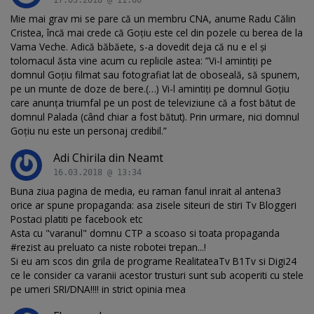
Mie mai grav mi se pare că un membru CNA, anume Radu Călin
Cristea, încă mai crede că Goțiu este cel din pozele cu berea de la
Vama Veche. Adică băbăete, s-a dovedit deja că nu e el și
tolomacul ăsta vine acum cu replicile astea: ”Vi-l amintiți pe
domnul Goțiu filmat sau fotografiat lat de oboseală, să spunem,
pe un munte de doze de bere.(…) Vi-l amintiți pe domnul Goțiu
care anunța triumfal pe un post de televiziune că a fost bătut de
domnul Palada (când chiar a fost bătut). Prin urmare, nici domnul
Goțiu nu este un personaj credibil.”
Adi Chirila din Neamt
16.03.2018 @ 13:34
Buna ziua pagina de media, eu raman fanul inrait al antena3
orice ar spune propaganda: asa zisele siteuri de stiri Tv Bloggeri
Postaci platiti pe facebook etc
Asta cu "varanul" domnu CTP a scoaso si toata propaganda
#rezist au preluato ca niste robotei trepan...!
Si eu am scos din grila de programe RealitateaTv B1Tv si Digi24
ce le consider ca varanii acestor trusturi sunt sub acoperiti cu stele
pe umeri SRI/DNA!!!! in strict opinia mea