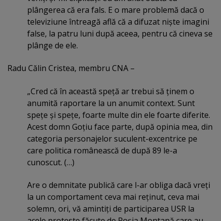
plângerea că era fals. E o mare problemă dacă o
televiziune întreagă află că a difuzat nişte imagini
false, la patru luni după aceea, pentru că cineva se
plânge de ele.
Radu Călin Cristea, membru CNA –
„Cred că în această speţă ar trebui să ţinem o
anumită raportare la un anumit context. Sunt
speţe şi speţe, foarte multe din ele foarte diferite.
Acest domn Goţiu face parte, după opinia mea, din
categoria personajelor suculent-excentrice pe
care politica românească de după 89 le-a
cunoscut. (…)
Are o demnitate publică care l-ar obliga dacă vreţi
la un comportament ceva mai reţinut, ceva mai
solemn, ori, vă amintiţi de participarea USR la
acele proteste făcute de Roşia Montană care au