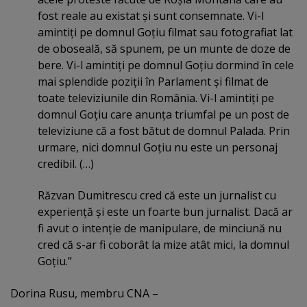
fost reale au existat şi sunt consemnate. Vi-l
amintiţi pe domnul Goţiu filmat sau fotografiat lat
de oboseală, să spunem, pe un munte de doze de
bere. Vi-l amintiţi pe domnul Goţiu dormind în cele
mai splendide poziţii în Parlament şi filmat de
toate televiziunile din România. Vi-l amintiţi pe
domnul Goţiu care anunţa triumfal pe un post de
televiziune că a fost bătut de domnul Palada. Prin
urmare, nici domnul Goţiu nu este un personaj
credibil. (…)
Răzvan Dumitrescu cred că este un jurnalist cu
experienţă şi este un foarte bun jurnalist. Dacă ar
fi avut o intenţie de manipulare, de minciună nu
cred că s-ar fi coborât la mize atât mici, la domnul
Goţiu.”
Dorina Rusu, membru CNA –