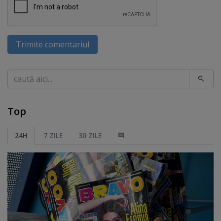
Trimite comentariul
Caută
Top
24H
7 ZILE
30 ZILE