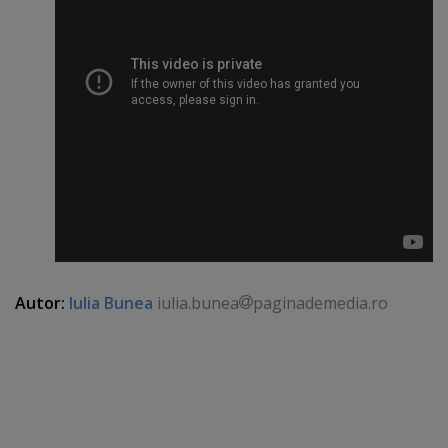
Autor:
Iulia Bunea
iulia.bunea
paginademedia.ro