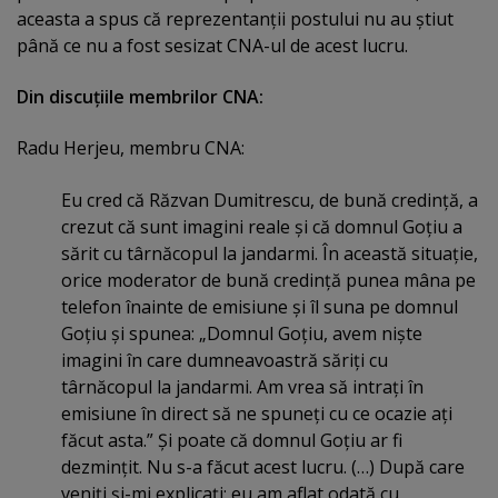
aceasta a spus că reprezentanţii postului nu au ştiut
până ce nu a fost sesizat CNA-ul de acest lucru.
Din discuţiile membrilor CNA:
Radu Herjeu, membru CNA:
Eu cred că Răzvan Dumitrescu, de bună credinţă, a
crezut că sunt imagini reale şi că domnul Goţiu a
sărit cu târnăcopul la jandarmi. În această situaţie,
orice moderator de bună credinţă punea mâna pe
telefon înainte de emisiune şi îl suna pe domnul
Goţiu şi spunea: „Domnul Goţiu, avem nişte
imagini în care dumneavoastră săriţi cu
târnăcopul la jandarmi. Am vrea să intraţi în
emisiune în direct să ne spuneţi cu ce ocazie aţi
făcut asta.” Şi poate că domnul Goţiu ar fi
dezminţit. Nu s-a făcut acest lucru. (…) După care
veniţi şi-mi explicaţi: eu am aflat odată cu