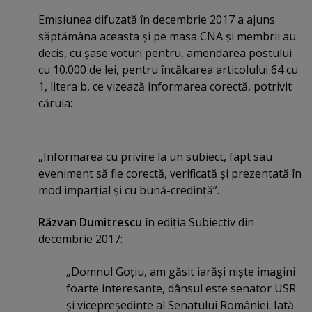
Emisiunea difuzată în decembrie 2017 a ajuns
săptămâna aceasta şi pe masa CNA şi membrii au
decis, cu şase voturi pentru, amendarea postului
cu 10.000 de lei, pentru încălcarea articolului 64 cu
1, litera b, ce vizează informarea corectă, potrivit
căruia:
„Informarea cu privire la un subiect, fapt sau
eveniment să fie corectă, verificată şi prezentată în
mod imparţial şi cu bună-credinţă”.
Răzvan Dumitrescu
în ediţia Subiectiv din
decembrie 2017:
„Domnul Goţiu, am găsit iarăşi nişte imagini
foarte interesante, dânsul este senator USR
şi vicepreşedinte al Senatului României. Iată