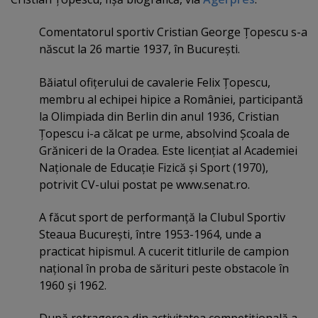
Comentatorul sportiv Cristian George Ţopescu s-a
născut la 26 martie 1937, în Bucureşti.
Băiatul ofiţerului de cavalerie Felix Ţopescu,
membru al echipei hipice a României, participantă
la Olimpiada din Berlin din anul 1936, Cristian
Ţopescu i-a călcat pe urme, absolvind Şcoala de
Grăniceri de la Oradea. Este licenţiat al Academiei
Naţionale de Educaţie Fizică şi Sport (1970),
potrivit CV-ului postat pe www.senat.ro.
A făcut sport de performanţă la Clubul Sportiv
Steaua Bucureşti, între 1953-1964, unde a
practicat hipismul. A cucerit titlurile de campion
naţional în proba de sărituri peste obstacole în
1960 şi 1962.