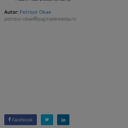
Autor:
Petrişor Obae
petrisor.obae
paginademedia.ro
Facebook