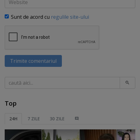
Sunt de acord cu
regulile site-ului
Trimite comentariul
Caută
Top
24H
7 ZILE
30 ZILE