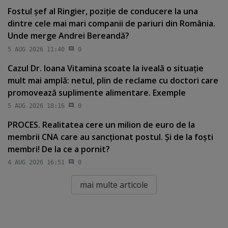
Fostul şef al Ringier, poziţie de conducere la una
dintre cele mai mari companii de pariuri din România.
Unde merge Andrei Bereandă?
5 AUG 2026 11:40
0
Cazul Dr. Ioana Vitamina scoate la iveală o situaţie
mult mai amplă: netul, plin de reclame cu doctori care
promovează suplimente alimentare. Exemple
5 AUG 2026 18:16
0
PROCES. Realitatea cere un milion de euro de la
membrii CNA care au sancţionat postul. Şi de la foşti
membri! De la ce a pornit?
4 AUG 2026 16:51
0
mai multe articole