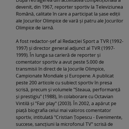
După retragerea din activitatea competiţională a
devenit, din 1967, reporter sportiv la Televiziunea
Română, calitate în care a participat la şase ediţii
ale Jocurilor Olimpice de vară şi patru ale Jocurilor
Olimpice de iarnă.
A fost redactor-şef al Redacţiei Sport a TVR (1992-
1997) şi director general adjunct al TVR (1997-
1999). În lunga sa carieră de reporter şi
comentator sportiv a avut peste 5.000 de
transmisii în direct de la Jocurile Olimpice,
Campionate Mondiale şi Europene. A publicat
peste 200 articole cu subiect sportiv în presa
scrisă, precum şi volumele "Steaua, performanţă
şi prestigiu" (1988), în colaborare cu Octavian
Vintilă şi "Fair play" (2003). În 2002, a apărut pe
piaţă biografia celui mai valoros comentator
sportiv, intitulată "Cristian Ţopescu - Evenimente,
succese, sancţiuni la microfonul TV" scrisă de