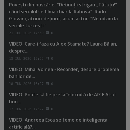
Poveşti din puşcărie: "Deţinuţii strigau „Tătuţu!”
când serialul se filma chiar la Rahova". Radu
Giovani, atunci deţinut, acum actor. "Ne uitam la
seriale turceşti"
21 IUL 2026 17:59
0
VIDEO. Care-i faza cu Alex Stamate? Laura Bălan,
despre...
18 IUL 2026 15:55
0
VIDEO. Mihai Voinea - Recorder, despre problema
banilor de...
18 IUN 2026 16:27
0
VIDEO. Poate să fie presa înlocuită de AI? E AI-ul
bun...
17 IUN 2026 17:27
0
VIDEO. Andreea Esca se teme de inteligenţa
artificială?...