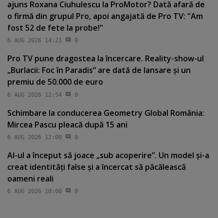
ajuns Roxana Ciuhulescu la ProMotor? Dată afară de
o firmă din grupul Pro, apoi angajată de Pro TV: "Am
fost 52 de fete la probe!"
6 AUG 2026 14:21
0
Pro TV pune dragostea la încercare. Reality-show-ul
„Burlacii: Foc în Paradis” are dată de lansare şi un
premiu de 50.000 de euro
6 AUG 2026 12:54
0
Schimbare la conducerea Geometry Global România:
Mircea Pascu pleacă după 15 ani
6 AUG 2026 12:00
0
AI-ul a început să joace „sub acoperire”. Un model şi-a
creat identităţi false şi a încercat să păcălească
oameni reali
6 AUG 2026 10:00
0