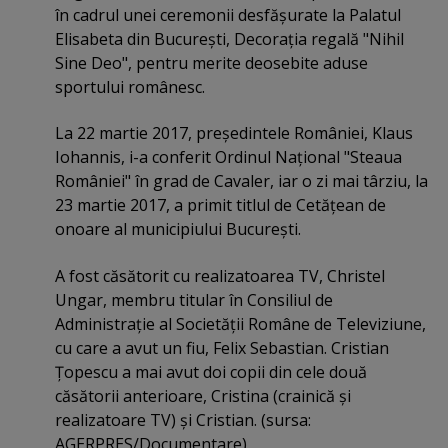
în cadrul unei ceremonii desfăşurate la Palatul
Elisabeta din Bucureşti, Decoraţia regală "Nihil
Sine Deo", pentru merite deosebite aduse
sportului românesc.
La 22 martie 2017, preşedintele României, Klaus
Iohannis, i-a conferit Ordinul Naţional "Steaua
României" în grad de Cavaler, iar o zi mai târziu, la
23 martie 2017, a primit titlul de Cetăţean de
onoare al municipiului Bucureşti.
A fost căsătorit cu realizatoarea TV, Christel
Ungar, membru titular în Consiliul de
Administraţie al Societăţii Române de Televiziune,
cu care a avut un fiu, Felix Sebastian. Cristian
Ţopescu a mai avut doi copii din cele două
căsătorii anterioare, Cristina (crainică şi
realizatoare TV) şi Cristian. (sursa:
AGERPRES/Documentare)