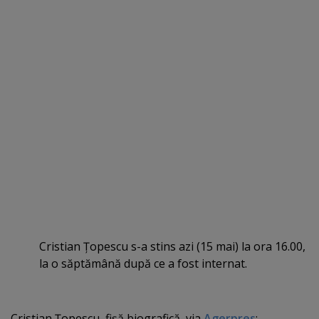
Cristian Ţopescu s-a stins azi (15 mai) la ora 16.00,
la o săptămână după ce a fost internat.
Cristian Ţopescu, fişă biografică, via
Agerpres
: