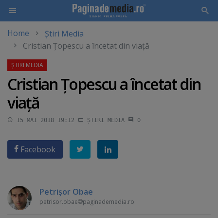
Home
Știri Media
Skip
Cristian Ţopescu a încetat din viaţă
to
main
content
Cristian Ţopescu a încetat din
viaţă
15 MAI 2018 19:12
ȘTIRI MEDIA
0
Facebook
Petrişor Obae
petrisor.obae
paginademedia.ro