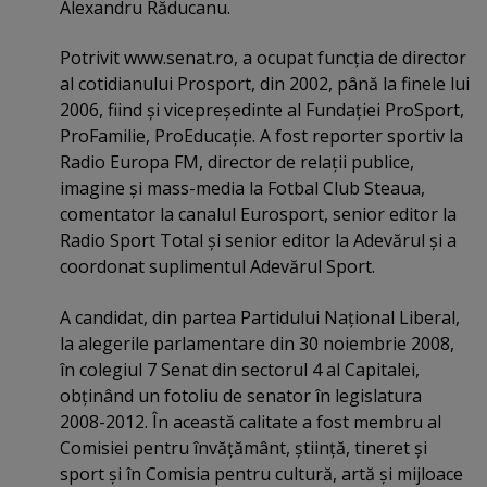
Alexandru Răducanu.
Potrivit www.senat.ro, a ocupat funcţia de director
al cotidianului Prosport, din 2002, până la finele lui
2006, fiind şi vicepreşedinte al Fundaţiei ProSport,
ProFamilie, ProEducaţie. A fost reporter sportiv la
Radio Europa FM, director de relaţii publice,
imagine şi mass-media la Fotbal Club Steaua,
comentator la canalul Eurosport, senior editor la
Radio Sport Total şi senior editor la Adevărul şi a
coordonat suplimentul Adevărul Sport.
A candidat, din partea Partidului Naţional Liberal,
la alegerile parlamentare din 30 noiembrie 2008,
în colegiul 7 Senat din sectorul 4 al Capitalei,
obţinând un fotoliu de senator în legislatura
2008-2012. În această calitate a fost membru al
Comisiei pentru învăţământ, ştiinţă, tineret şi
sport şi în Comisia pentru cultură, artă şi mijloace