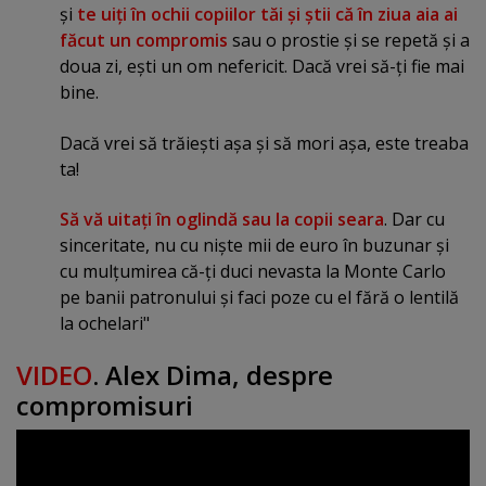
şi
te uiţi în ochii copiilor tăi şi ştii că în ziua aia ai
făcut un compromis
sau o prostie şi se repetă şi a
doua zi, eşti un om nefericit. Dacă vrei să-ţi fie mai
bine.
Dacă vrei să trăieşti aşa şi să mori aşa, este treaba
ta!
Să vă uitaţi în oglindă sau la copii seara
. Dar cu
sinceritate, nu cu nişte mii de euro în buzunar şi
cu mulţumirea că-ţi duci nevasta la Monte Carlo
pe banii patronului şi faci poze cu el fără o lentilă
la ochelari"
VIDEO
. Alex Dima, despre
compromisuri