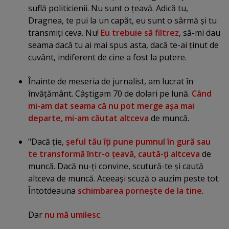
suflă politicienii. Nu sunt o ţeavă. Adică tu,
Dragnea, te pui la un capăt, eu sunt o sârmă şi tu
transmiţi ceva. Nu!
Eu trebuie să filtrez
, să-mi dau
seama dacă tu ai mai spus asta, dacă te-ai ţinut de
cuvânt, indiferent de cine a fost la putere.
Înainte de meseria de jurnalist, am lucrat în
învăţământ. Câştigam 70 de dolari pe lună.
Când
mi-am dat seama că nu pot merge aşa mai
departe, mi-am căutat altceva
de muncă.
"Dacă ţie,
şeful tău îţi pune pumnul în gură sau
te transformă într-o ţeavă, caută-ţi altceva
de
muncă. Dacă nu-ţi convine, scutură-te şi caută
altceva de muncă. Aceeaşi scuză o auzim peste tot.
Întotdeauna
schimbarea porneşte de la tine
.
Dar
nu mă umilesc
.