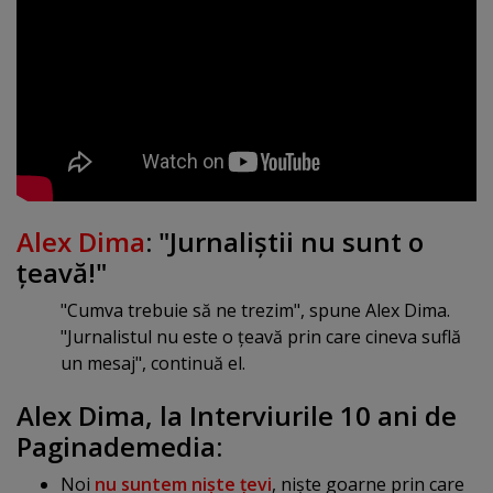
Alex Dima
: "Jurnaliştii nu sunt o
ţeavă!"
"Cumva trebuie să ne trezim", spune Alex Dima.
"Jurnalistul nu este o ţeavă prin care cineva suflă
un mesaj", continuă el.
Alex Dima, la Interviurile 10 ani de
Paginademedia:
Noi
nu suntem nişte ţevi
, nişte goarne prin care