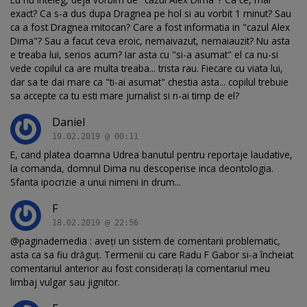
exact? Ca s-a dus dupa Dragnea pe hol si au vorbit 1 minut? Sau
ca a fost Dragnea mitocan? Care a fost informatia in "cazul Alex
Dima"? Sau a facut ceva eroic, nemaivazut, nemaiauzit? Nu asta
e treaba lui, serios acum? Iar asta cu "si-a asumat" el ca nu-si
vede copilul ca are multa treaba... trista rau. Fiecare cu viata lui,
dar sa te dai mare ca "ti-ai asumat" chestia asta... copilul trebuie
sa accepte ca tu esti mare jurnalist si n-ai timp de el?
Daniel
19.02.2019 @ 00:11
E, cand platea doamna Udrea banutul pentru reportaje laudative,
la comanda, domnul Dima nu descoperise inca deontologia.
Sfanta ipocrizie a unui nimeni in drum...
F
18.02.2019 @ 22:56
@paginademedia : aveți un sistem de comentarii problematic,
asta ca sa fiu drăguț. Termenii cu care Radu F Gabor si-a încheiat
comentariul anterior au fost considerați la comentariul meu
limbaj vulgar sau jignitor.