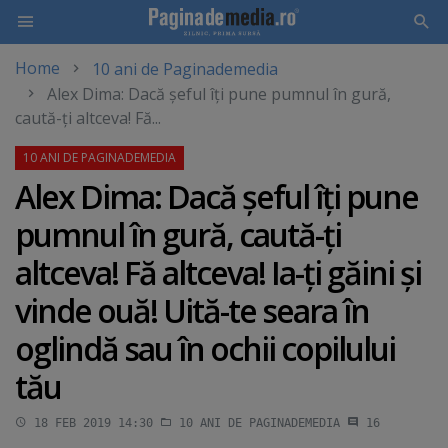
Home
10 ani de Paginademedia
Skip
Alex Dima: Dacă şeful îţi pune pumnul în gură,
to
caută-ţi altceva! Fă...
main
content
Alex Dima: Dacă şeful îţi pune
pumnul în gură, caută-ţi
altceva! Fă altceva! Ia-ţi găini şi
vinde ouă! Uită-te seara în
oglindă sau în ochii copilului
tău
18 FEB 2019 14:30
10 ANI DE PAGINADEMEDIA
16