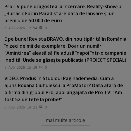
Pro TV pune dragostea la încercare. Reality-show-ul
„Burlacii: Foc în Paradis” are dată de lansare şi un
premiu de 50.000 de euro
6 AUG 2026 12:54
0
E pe bune! Revista BRAVO, din nou tipărită în România
în zeci de mii de exemplare. Doar un număr.
"Amintirea" aleasă să fie adusă înapoi într-o campanie
inedită! Unde se găseşte publicaţia (PROIECT SPECIAL)
7 AUG 2026 15:19
0
VIDEO. Produs în Studioul Paginademedia. Cum a
ajuns Roxana Ciuhulescu la ProMotor? Dată afară de
o firmă din grupul Pro, apoi angajată de Pro TV: "Am
fost 52 de fete la probe!"
6 AUG 2026 14:21
0
mai multe articole