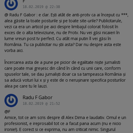
F
18.02.2019 @ 22:38
@ Radu F Gabor : e clar. Ești atât de anti-protv ca ai început cu ***,
alea găsite la toate posturile și pe toate site-urile? Publicitarule,
vezi ca era un articol pe aici despre limbajul colorat folosit în
exces de o alta televiziune, nu de Protv. Nu vei găsi nicaieri în
lume vreun post tv perfect. Cu atât mai putin îl vei găsi în
România. Tu ca publicitar nu știi asta? Dar nu despre asta este
vorba aici.
Încercarea asta de a pune pe picior de egalitate niște jurnalisti
care poate mai greșesc din când în când cu unii care, conform
spuselor tale, se dau jurnaliști doar ca sa tampeasca România și
sa aducă voturi lui x și y este de o nerușinare specifica posturilor
alea pe care tu le lauzi.
Radu F Gabor
18.02.2019 @ 21:52
@F
Amice, tot ce am scris despre dl Alex Dima e laudativ. Omul e un
profesionist, e ireprosabil tot ce a facut pana acum (nu e nicio
ironie!). E corect si ce exprima, nu am criticat nimic. Singurul