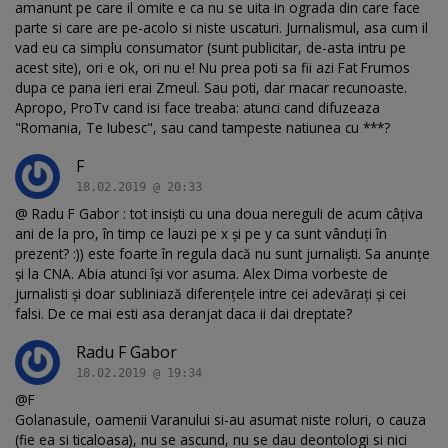
amanunt pe care il omite e ca nu se uita in ograda din care face
parte si care are pe-acolo si niste uscaturi. Jurnalismul, asa cum il
vad eu ca simplu consumator (sunt publicitar, de-asta intru pe
acest site), ori e ok, ori nu e! Nu prea poti sa fii azi Fat Frumos
dupa ce pana ieri erai Zmeul. Sau poti, dar macar recunoaste.
Apropo, ProTv cand isi face treaba: atunci cand difuzeaza
"Romania, Te Iubesc", sau cand tampeste natiunea cu ***?
F
18.02.2019 @ 20:33
@ Radu F Gabor : tot insiști cu una doua nereguli de acum câțiva
ani de la pro, în timp ce lauzi pe x și pe y ca sunt vânduți în
prezent? :)) este foarte în regula dacă nu sunt jurnaliști. Sa anunțe
și la CNA. Abia atunci își vor asuma. Alex Dima vorbeste de
jurnalisti și doar subliniază diferențele intre cei adevărați și cei
falsi. De ce mai esti asa deranjat daca ii dai dreptate?
Radu F Gabor
18.02.2019 @ 19:34
@F
Golanasule, oamenii Varanului si-au asumat niste roluri, o cauza
(fie ea si ticaloasa), nu se ascund, nu se dau deontologi si nici