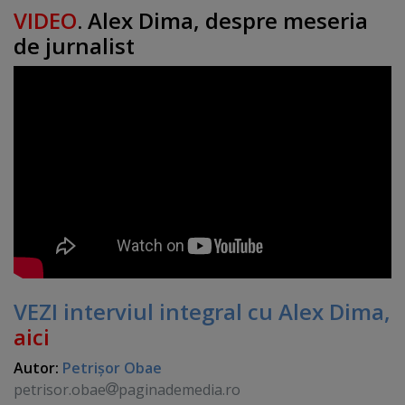
VIDEO
. Alex Dima, despre meseria
de jurnalist
VEZI interviul integral cu Alex Dima,
aici
Autor:
Petrişor Obae
petrisor.obae
paginademedia.ro