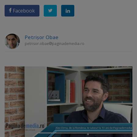
Facebook
Petrişor Obae
petrisor.obae
paginademedia.ro