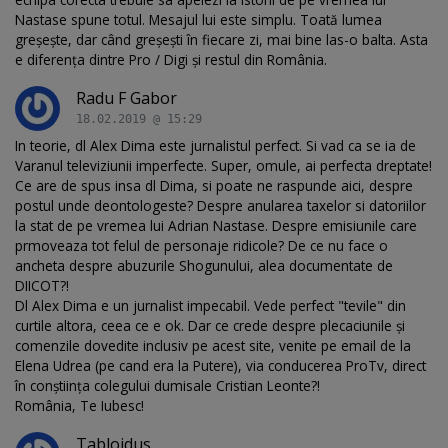
Nastase spune totul. Mesajul lui este simplu. Toată lumea
greșește, dar când greșești în fiecare zi, mai bine las-o balta. Asta
e diferența dintre Pro / Digi și restul din România.
Radu F Gabor
18.02.2019 @ 15:29
In teorie, dl Alex Dima este jurnalistul perfect. Si vad ca se ia de
Varanul televiziunii imperfecte. Super, omule, ai perfecta dreptate!
Ce are de spus insa dl Dima, si poate ne raspunde aici, despre
postul unde deontologeste? Despre anularea taxelor si datoriilor
la stat de pe vremea lui Adrian Nastase. Despre emisiunile care
prmoveaza tot felul de personaje ridicole? De ce nu face o
ancheta despre abuzurile Shogunului, alea documentate de
DIICOT?!
Dl Alex Dima e un jurnalist impecabil. Vede perfect "tevile" din
curtile altora, ceea ce e ok. Dar ce crede despre plecaciunile și
comenzile dovedite inclusiv pe acest site, venite pe email de la
Elena Udrea (pe cand era la Putere), via conducerea ProTv, direct
în conștiința colegului dumisale Cristian Leonte?!
România, Te Iubesc!
Tabloidus