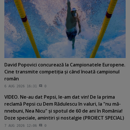
David Popovici concurează la Campionatele Europene.
Cine transmite competiţia şi când înoată campionul
român
6 AUG 2026 16:31
0
VIDEO. Ne-au dat Pepsi, le-am dat vin! De la prima
reclamă Pepsi cu Dem Rădulescu în valuri, la "nu mă-
nnebuni, Nea Nicu" şi spotul de 60 de ani în România!
Doze speciale, amintiri şi nostalgie (PROIECT SPECIAL)
7 AUG 2026 12:06
0