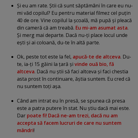
Şi eu am rate. Ştii că sunt săptămâni în care eu nu-
mi văd copilul? Eu pentru material filmez cel puţin
40 de ore. Vine copilul la şcoală, mă pupă şi pleacă
din cameră că am treabă.
Eu mi-am asumat asta
.
Şi merg mai departe. Dacă nu-ţi place locul unde
eşti şi ai coloană, du-te în altă parte.
Ok, peste tot este la fel,
apucă-te de altceva
. Du-
te, ia-ţi 15 găini la ţară şi
vinde ouă bio, fă
altceva
. Dacă nu ştii să faci altceva şi faci chestia
asta prost în continuare, ăştia suntem. Eu cred că
nu suntem toţi aşa.
Când am intrat eu în presă, se spunea că presa
este a patra putere în stat. Nu ştiu dacă mai este.
Dar
poate fi! Dacă ne-am trezi, dacă nu am
accepta să facem lucruri de care nu suntem
mândri
!