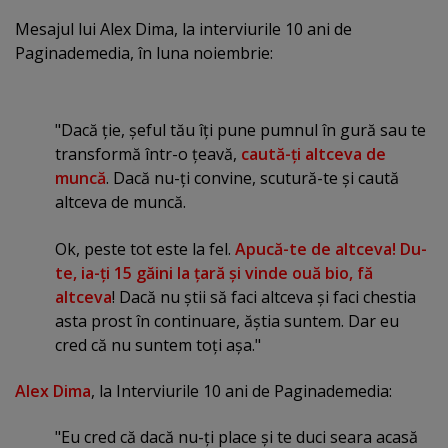
Mesajul lui Alex Dima, la interviurile 10 ani de
Paginademedia, în luna noiembrie:
"Dacă ţie, şeful tău îţi pune pumnul în gură sau te
transformă într-o ţeavă,
caută-ţi altceva de
muncă
. Dacă nu-ţi convine, scutură-te şi caută
altceva de muncă.
Ok, peste tot este la fel.
Apucă-te de altceva! Du-
te, ia-ţi 15 găini la ţară şi vinde ouă bio, fă
altceva
! Dacă nu ştii să faci altceva şi faci chestia
asta prost în continuare, ăştia suntem. Dar eu
cred că nu suntem toţi aşa."
Alex Dima
, la Interviurile 10 ani de Paginademedia:
"Eu cred că dacă nu-ţi place şi te duci seara acasă