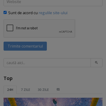
Sunt de acord cu
regulile site-ului
Trimite comentariul
Caută
Top
24H
7 ZILE
30 ZILE