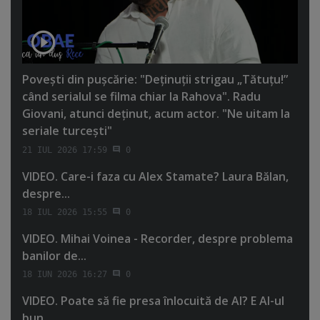
Poveşti din puşcărie: "Deţinuţii strigau „Tătuţu!”
când serialul se filma chiar la Rahova". Radu
Giovani, atunci deţinut, acum actor. "Ne uitam la
seriale turceşti"
21 IUL 2026 17:59
0
VIDEO. Care-i faza cu Alex Stamate? Laura Bălan,
despre...
18 IUL 2026 15:55
0
VIDEO. Mihai Voinea - Recorder, despre problema
banilor de...
18 IUN 2026 16:27
0
VIDEO. Poate să fie presa înlocuită de AI? E AI-ul
bun...