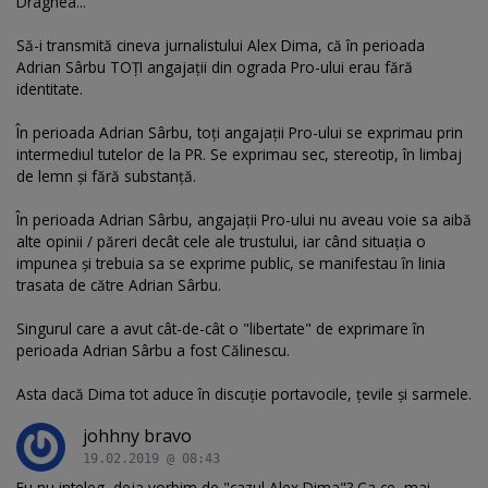
Dragnea...
Să-i transmită cineva jurnalistului Alex Dima, că în perioada
Adrian Sârbu TOȚI angajații din ograda Pro-ului erau fără
identitate.
În perioada Adrian Sârbu, toți angajații Pro-ului se exprimau prin
intermediul tutelor de la PR. Se exprimau sec, stereotip, în limbaj
de lemn și fără substanță.
În perioada Adrian Sârbu, angajații Pro-ului nu aveau voie sa aibă
alte opinii / păreri decât cele ale trustului, iar când situația o
impunea și trebuia sa se exprime public, se manifestau în linia
trasata de către Adrian Sârbu.
Singurul care a avut cât-de-cât o "libertate" de exprimare în
perioada Adrian Sârbu a fost Călinescu.
Asta dacă Dima tot aduce în discuție portavocile, țevile și sarmele.
johhny bravo
19.02.2019 @ 08:43
Eu nu inteleg, deja vorbim de "cazul Alex Dima"? Ca ce, mai