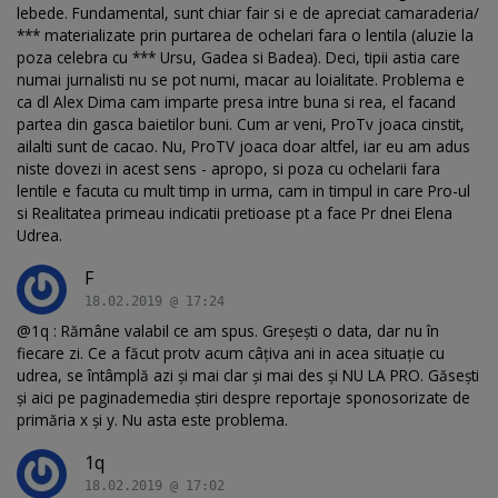
lebede. Fundamental, sunt chiar fair si e de apreciat camaraderia/
*** materializate prin purtarea de ochelari fara o lentila (aluzie la
poza celebra cu *** Ursu, Gadea si Badea). Deci, tipii astia care
numai jurnalisti nu se pot numi, macar au loialitate. Problema e
ca dl Alex Dima cam imparte presa intre buna si rea, el facand
partea din gasca baietilor buni. Cum ar veni, ProTv joaca cinstit,
ailalti sunt de cacao. Nu, ProTV joaca doar altfel, iar eu am adus
niste dovezi in acest sens - apropo, si poza cu ochelarii fara
lentile e facuta cu mult timp in urma, cam in timpul in care Pro-ul
si Realitatea primeau indicatii pretioase pt a face Pr dnei Elena
Udrea.
F
18.02.2019 @ 17:24
@1q : Rămâne valabil ce am spus. Greșești o data, dar nu în
fiecare zi. Ce a făcut protv acum câțiva ani in acea situație cu
udrea, se întâmplă azi și mai clar și mai des și NU LA PRO. Găsești
și aici pe paginademedia știri despre reportaje sponosorizate de
primăria x și y. Nu asta este problema.
1q
18.02.2019 @ 17:02