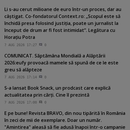
Li s-au cerut milioane de euro într-un proces, dar au
câştigat. Co-fondatorul Context.ro: „Scopul este să
închidă presa folosind justiţia, poate un jurnalist la
început de drum ar fi fost intimidat”. Legătura cu
Horaţiu Potra
7 AUG 2026 17:27
0
COMUNICAT. Săptămâna Mondială a Alăptării
2026:eufy provoacă mamele să spună de ce le este
greu să alăpteze
7 AUG 2026 17:14
0
S-a lansat Book Snack, un prodcast care explică
actualitatea prin cărţi. Cine îl prezintă
7 AUG 2026 17:00
0
E pe bune! Revista BRAVO, din nou tipărită în România
în zeci de mii de exemplare. Doar un număr.
"Amintirea" aleasă să fie adusă înapoi într-o campanie