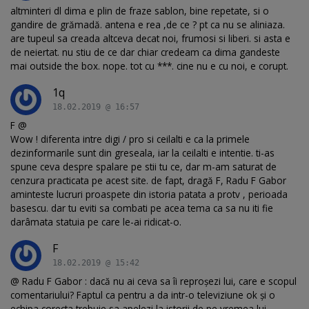
altminteri dl dima e plin de fraze sablon, bine repetate, si o
gandire de grămadă. antena e rea ,de ce ? pt ca nu se aliniaza.
are tupeul sa creada altceva decat noi, frumosi si liberi. si asta e
de neiertat. nu stiu de ce dar chiar credeam ca dima gandeste
mai outside the box. nope. tot cu ***. cine nu e cu noi, e corupt.
1q
18.02.2019 @ 16:57
F @
Wow ! diferenta intre digi / pro si ceilalti e ca la primele
dezinformarile sunt din greseala, iar la ceilalti e intentie. ti-as
spune ceva despre spalare pe stii tu ce, dar m-am saturat de
cenzura practicata pe acest site. de fapt, dragă F, Radu F Gabor
aminteste lucruri proaspete din istoria patata a protv , perioada
basescu. dar tu eviti sa combati pe acea tema ca sa nu iti fie
darâmata statuia pe care le-ai ridicat-o.
F
18.02.2019 @ 15:42
@ Radu F Gabor : dacă nu ai ceva sa îi reproșezi lui, care e scopul
comentariului? Faptul ca pentru a da intr-o televiziune ok și o
echipa corecta trebuie sa apelezi la istorii de pe vremea lui