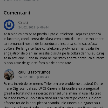
7 AUG 2026 14:06
0
Comentarii
Cristi
24.02.2019 @ 09:44
Ar fi bine ca pro tv sa piarda lupta cu telekom. Deja exagerează
in lacomie, conducerea de afara vrea profit din ce in ce mai mare
iar romanasii nostrii de la conducere incearca sa le satiscfaca
poftele. Pe langa ce face cu telekom , protv nu a marit salariile
angajatilor de 5 ani iar acestia discuta pe la colturi dar nu au curaj
sa ia atitudine. Pana la urma ne meritam soarta pentru ca suntem
o populatie de ghiocei fara pic de demnitate.
calu lu fat-frumos
24.02.2019 @ 08:43
Eu ma intreb de ce mereu Telekom are problemele astea? De ce
n-are Digi scandal sau UPC? Cineva in birourile alea a negociat
gresit a fortat nota a incercat stransul unei maini in usa. Nu cred
ca iesea Protv cu de-astea daca nu era calcat pe coada. Ca orice
afacere tot de la bani pleaca scandalurile cineva s-a zgarcit sau
cineva s-a lacomit. Adevarul e ca in afara de cateva filme vechi si