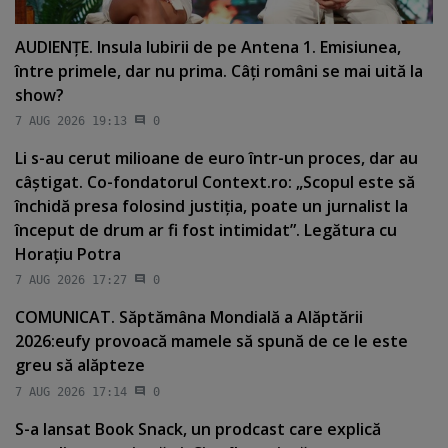
AUDIENŢE. Insula Iubirii de pe Antena 1. Emisiunea,
între primele, dar nu prima. Câţi români se mai uită la
show?
7 AUG 2026 19:13
0
Li s-au cerut milioane de euro într-un proces, dar au
câştigat. Co-fondatorul Context.ro: „Scopul este să
închidă presa folosind justiţia, poate un jurnalist la
început de drum ar fi fost intimidat”. Legătura cu
Horaţiu Potra
7 AUG 2026 17:27
0
COMUNICAT. Săptămâna Mondială a Alăptării
2026:eufy provoacă mamele să spună de ce le este
greu să alăpteze
7 AUG 2026 17:14
0
S-a lansat Book Snack, un prodcast care explică