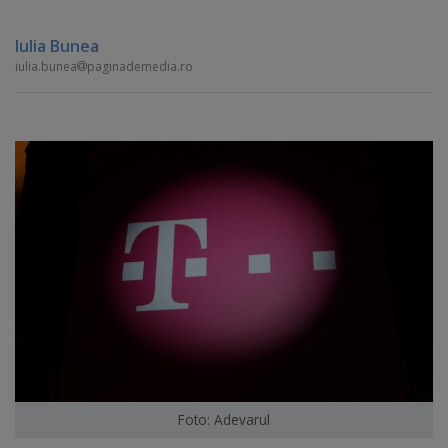
Iulia Bunea
iulia.bunea
paginademedia.ro
Foto: Adevarul