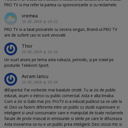
PRO TV si ma refer la partea cu sponsorizarile si cu reclamele.
vremea
23.02.2019 @ 23:21
PRO TV si-a taiat picioarele cu secera singuri, Brand-ul PRO TV
are de suferit caci ei sunt vinovatii
Thor
23.02.2019 @ 23:15
Un scurt anunț pe tema asta rulează, periodic, și pe crawl pe
posturile Telekom Sport.
Avram Iancu
23.02.2019 @ 22:54
@Expertul: Pai vorbeste mai baiatule cinstit. Tu ai zis de public
educat, acum o introci cu public comercial. Asta e alta treaba.
Cum a zis si Gabi mai jos: ProTV si-a educat publicul sa se uite la
el. Deci sa facem diferenta intre un public cu studii superioare si
inteligent si unul consumator care e manipulat de toate reclamele
facute de protv mascat in emisiunile si stirile pe care le difuzeaza
Asta inseamna ca nu e un public prea inteligent. Deci ciocul mic si