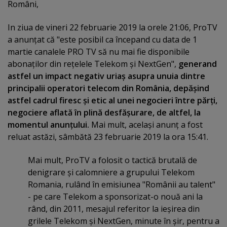
Români,
In ziua de vineri 22 februarie 2019 la orele 21:06, ProTV
a anunţat că "este posibil ca începand cu data de 1
martie canalele PRO TV să nu mai fie disponibile
abonaţilor din reţelele Telekom şi NextGen",
generand
astfel un impact negativ uriaş asupra unuia dintre
principalii operatori telecom din România, depăşind
astfel cadrul firesc şi etic al unei negocieri între părţi,
negociere aflată în plină desfăşurare, de altfel, la
momentul anunţului.
Mai mult, acelaşi anunţ a fost
reluat astăzi, sâmbătă 23 februarie 2019 la ora 15:41.
Mai mult, ProTV a folosit o tactică brutală de
denigrare şi calomniere a grupului Telekom
Romania, rulând în emisiunea "Românii au talent"
- pe care Telekom a sponsorizat-o nouă ani la
rând, din 2011, mesajul referitor la ieşirea din
grilele Telekom şi NextGen, minute în şir, pentru a