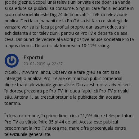
joc de glezne. Scopul unei televiziuni private este doar sa vanda
si sa educe sa publicul sa consume. Singurii care fac si educatie in
scop util societatii este Digi24 de la privati si TVR ca televiziune
publica. Deci lasa jnapanii de la ProTV sa isi faca ce strategii de
vanzare vor sa isi faca pt profitul propriu dar lasam eductia si
echidistanta altor televiziuni, pentru ca ProTV e departe de asa
ceva. Din punct de vedere al valorii pozitive aduse societatii ProTV
a apus demult. De aici si plafonarea la 10-12% rating.
Expertul
23.02.2019 @ 22:37
@Gabi , @Avram Iancu, Observ ca e tare greu sa cititi si sa
intelegeti o analiza! Pro TV are cel mai bun public comericial
dintre toate televiziunile generaliste. Din acest motiv, advertiserii
își doresc prezența pe Pro TV, în ciuda faptul că Pro TV și rivalul
său, Antena 1, au crescut prețurile la publicitate din această
toamnă.
În luna octombrie, în prime time, circa 21,9% dintre telespectatorii
Pro TV au vârste între 35 și 44 de ani. Acesta este publicul
predominat la Pro TV și cea mai mare cifră procentuală dintre
televiziunile generaliste.