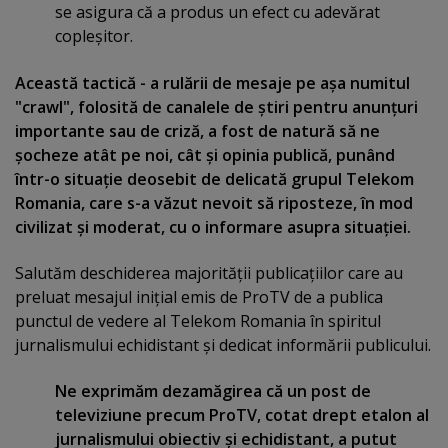
se asigura că a produs un efect cu adevărat
copleşitor.
Această tactică - a rulării de mesaje pe aşa numitul
"crawl", folosită de canalele de ştiri pentru anunţuri
importante sau de criză, a fost de natură să ne
şocheze atât pe noi, cât şi opinia publică, punând
într-o situaţie deosebit de delicată grupul Telekom
Romania, care s-a văzut nevoit să riposteze, în mod
civilizat şi moderat, cu o informare asupra situaţiei.
Salutăm deschiderea majorităţii publicaţiilor care au
preluat mesajul iniţial emis de ProTV de a publica
punctul de vedere al Telekom Romania în spiritul
jurnalismului echidistant şi dedicat informării publicului.
Ne exprimăm dezamăgirea că un post de
televiziune precum ProTV, cotat drept etalon al
jurnalismului obiectiv şi echidistant, a putut