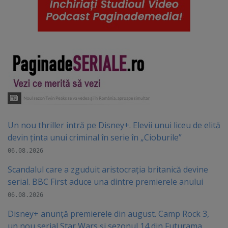
Un nou thriller intră pe Disney+. Elevii unui liceu de elită
devin ținta unui criminal în serie în „Cioburile”
06.08.2026
Scandalul care a zguduit aristocrația britanică devine
serial. BBC First aduce una dintre premierele anului
06.08.2026
Disney+ anunță premierele din august. Camp Rock 3,
un nou serial Star Wars și sezonul 14 din Futurama,