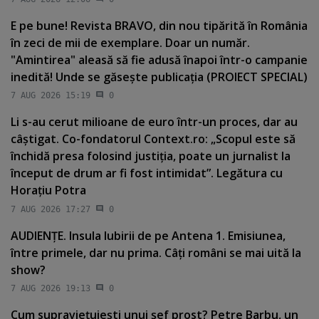
E pe bune! Revista BRAVO, din nou tipărită în România
în zeci de mii de exemplare. Doar un număr.
"Amintirea" aleasă să fie adusă înapoi într-o campanie
inedită! Unde se găseşte publicaţia (PROIECT SPECIAL)
7 AUG 2026 15:19
0
Li s-au cerut milioane de euro într-un proces, dar au
câştigat. Co-fondatorul Context.ro: „Scopul este să
închidă presa folosind justiţia, poate un jurnalist la
început de drum ar fi fost intimidat”. Legătura cu
Horaţiu Potra
7 AUG 2026 17:27
0
AUDIENŢE. Insula Iubirii de pe Antena 1. Emisiunea,
între primele, dar nu prima. Câţi români se mai uită la
show?
7 AUG 2026 19:13
0
Cum supravieţuieşti unui şef prost? Petre Barbu, un