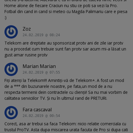
Home alone de fiecare Craciun nu stiu ce poti sa vezi la Pro.
Fotbal din cand in cand si meteo cu Magda Palimariu care e piesa
:)
Zoz
24.02.2019 @ 08:24
Telekom are dreptate au sponsorizat protv ani de zile iar protv
nu a procedat cum trebuie sunt fan protv sar acum mi-a lăsat un
gust amar rusine protv
Marian Marian
24.02.2019 @ 07:55
Fiți atenți la Telekom!!! Amintiți-vă de Telekom+. A fost un mod
de a *** din buzunarele noastre, pe fata,un mod de a nu
respecta termenii dein contractele cu clienții! Sa nu mai vorbim de
calitatea serviciilor TV. Și nu în ultimul rand de PRETURI.
Fara cascaval
24.02.2019 @ 00:54
Corect, asa ar trebui sa faca Telekom: nicio relatie comerciala cu
trustul ProTV. Asta dupa miscarea urata facuta de Pro si dupa cati