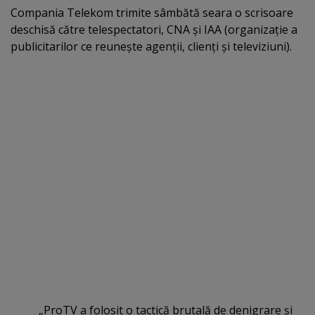
Compania Telekom trimite sâmbătă seara o scrisoare
deschisă către telespectatori, CNA şi IAA (organizaţie a
publicitarilor ce reuneşte agenţii, clienţi şi televiziuni).
„ProTV a folosit o tactică brutală de denigrare şi