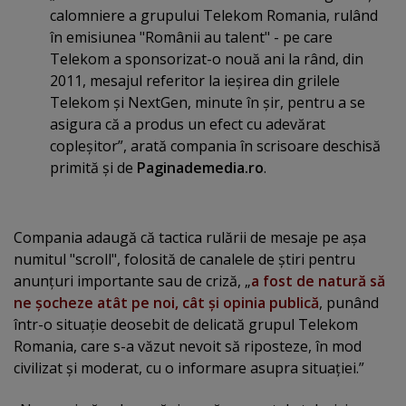
calomniere a grupului Telekom Romania, rulând
în emisiunea "Românii au talent" - pe care
Telekom a sponsorizat-o nouă ani la rând, din
2011, mesajul referitor la ieşirea din grilele
Telekom şi NextGen, minute în şir, pentru a se
asigura că a produs un efect cu adevărat
copleşitor”, arată compania în scrisoare deschisă
primită şi de
Paginademedia.ro
.
Compania adaugă că tactica rulării de mesaje pe aşa
numitul "scroll", folosită de canalele de ştiri pentru
anunţuri importante sau de criză, „
a fost de natură să
ne şocheze atât pe noi, cât şi opinia publică
, punând
într-o situaţie deosebit de delicată grupul Telekom
Romania, care s-a văzut nevoit să riposteze, în mod
civilizat şi moderat, cu o informare asupra situaţiei.”