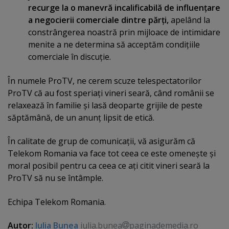
recurge la o manevră incalificabilă de influenţare
a negocierii comerciale dintre părţi,
apelând la
constrângerea noastră prin mijloace de intimidare
menite a ne determina să acceptăm condiţiile
comerciale în discuţie.
În numele ProTV, ne cerem scuze telespectatorilor
ProTV că au fost speriaţi vineri seară, când românii se
relaxează în familie şi lasă deoparte grijile de peste
săptămână, de un anunţ lipsit de etică.
În calitate de grup de comunicaţii, vă asigurăm că
Telekom Romania va face tot ceea ce este omeneşte şi
moral posibil pentru ca ceea ce aţi citit vineri seară la
ProTV să nu se întâmple.
Echipa Telekom Romania.
Autor:
Iulia Bunea
iulia.bunea
paginademedia.ro