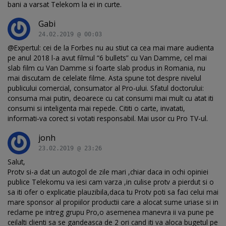
bani a varsat Telekom la ei in curte.
Gabi
24.02.2019 @ 00:03
@Expertul: cei de la Forbes nu au stiut ca cea mai mare audienta
pe anul 2018 l-a avut filmul “6 bullets” cu Van Damme, cel mai
slab film cu Van Damme si foarte slab produs in Romania, nu
mai discutam de celelate filme. Asta spune tot despre nivelul
publicului comercial, consumator al Pro-ului. Sfatul doctorului:
consuma mai putin, deoarece cu cat consumi mai mult cu atat iti
consumi si inteligenta mai repede. Cititi o carte, invatati,
informati-va corect si votati responsabil. Mai usor cu Pro TV-ul.
jonh
23.02.2019 @ 23:26
Salut,
Protv si-a dat un autogol de zile mari ,chiar daca in ochi opiniei
publice Telekomu va iesi cam varza ,in culise protv a pierdut si o
sa iti ofer o explicatie plauzibila,daca tu Protv poti sa faci celui mai
mare sponsor al propiilor productii care a alocat sume uriase si in
reclame pe intreg grupu Pro,o asemenea manevra ii va pune pe
ceilalti clienti sa se gandeasca de 2 ori cand iti va aloca bugetul pe