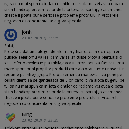
tv, sa nu mai spun ca in fata clientilor de reclame vei avea o pata
si un handicap precum celor de la antena cu santaj ,o asemenea
chestie ii poate pune serioase probleme protv-ului in viitoarele
negocieri cu concurenta,iar digi va specula
jonh
23.02.2019 @ 23:25
Salut,
Protv si-a dat un autogol de zile mari ,chiar daca in ochi opiniei
publice Telekomu va iesi cam varza ,in culise protv a pierdut si o
sa iti ofer o explicatie plauzibila,daca tu Protv poti sa faci celui mai
mare sponsor al propiilor productii care a alocat sume uriase si in
reclame pe intreg grupu Pro,o asemenea manevra ii va pune pe
ceilalti clienti sa se gandeasca de 2 ori cand iti va aloca bugetul pe
tv, sa nu mai spun ca in fata clientilor de reclame vei avea o pata
si un handicap precum celor de la antena cu santaj ,o asemenea
chestie ii poate pune serioase probleme protv-ului in viitoarele
negocieri cu concurenta,iar digi va specula
Bing
23.02.2019 @ 23:25
Telekom ar trebui sa inceteze imediat orice colaborare cu trustul