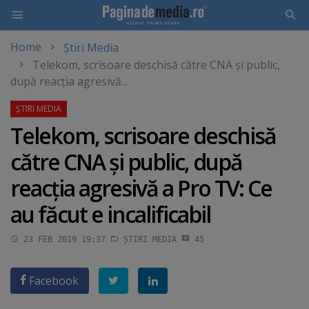
Home
Știri Media
Skip
Telekom, scrisoare deschisă către CNA şi public,
to
după reacţia agresivă...
main
content
Telekom, scrisoare deschisă
către CNA şi public, după
reacţia agresivă a Pro TV: Ce
au făcut e incalificabil
23 FEB 2019 19:37
ȘTIRI MEDIA
45
Facebook