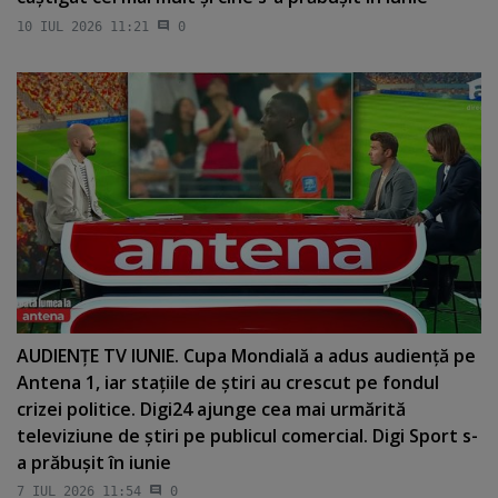
10 IUL 2026 11:21
0
AUDIENŢE TV IUNIE. Cupa Mondială a adus audienţă pe
Antena 1, iar staţiile de ştiri au crescut pe fondul
crizei politice. Digi24 ajunge cea mai urmărită
televiziune de ştiri pe publicul comercial. Digi Sport s-
a prăbuşit în iunie
7 IUL 2026 11:54
0