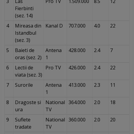
3
Las
Pro TV
1.509.000
8.5
12
Fierbinti
(sez. 14)
4
Mireasa din
Kanal D
707.000
4.0
22
Istandbul
(sez. 3)
5
Baieti de
Antena
428.000
2.4
7
oras (sez. 2)
1
6
Lectii de
Pro TV
426.000
2.4
22
viata (sez. 3)
7
Surorile
Antena
413.000
2.3
11
1
8
Dragoste si
National
364.000
2.0
18
ura
TV
9
Suflete
National
360.000
2.0
20
tradate
TV