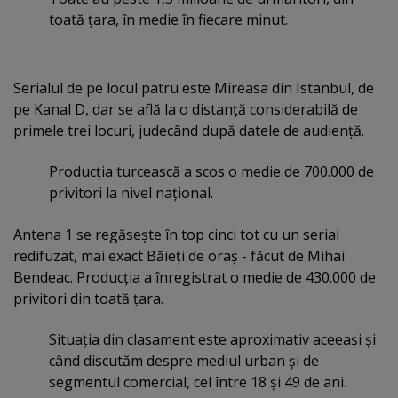
toată ţara, în medie în fiecare minut.
Serialul de pe locul patru este Mireasa din Istanbul, de
pe Kanal D, dar se află la o distanţă considerabilă de
primele trei locuri, judecând după datele de audienţă.
Producţia turcească a scos o medie de 700.000 de
privitori la nivel naţional.
Antena 1 se regăseşte în top cinci tot cu un serial
redifuzat, mai exact Băieţi de oraş - făcut de Mihai
Bendeac. Producţia a înregistrat o medie de 430.000 de
privitori din toată ţara.
Situaţia din clasament este aproximativ aceeaşi şi
când discutăm despre mediul urban şi de
segmentul comercial, cel între 18 şi 49 de ani.