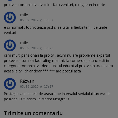
pro tv si romania tv , tv celor fara venituri, cu lighean in curte
mile
05.09.2019 @ 17:37
e si normal , toti voteaza psd si se uita la fierbinteni , de unde
venituri
mile
05.09.2019 @ 17:23
cam multi pensionari la pro tv , acum nu are probleme expertul
protevist , cum sa faci rating mai mic la comercial, atunci esti in
categoria romania tv , deci publicul educat al pro tv sta toata vara
acasa la tv , chiar doar *** *** are postul asta
Răzvan
05.09.2019 @ 17:17
Postați si audientele de aseara pe intervalul serialului turcesc de
pe Kanal D "Lacrimi la Marea Neagra" !
Trimite un comentariu