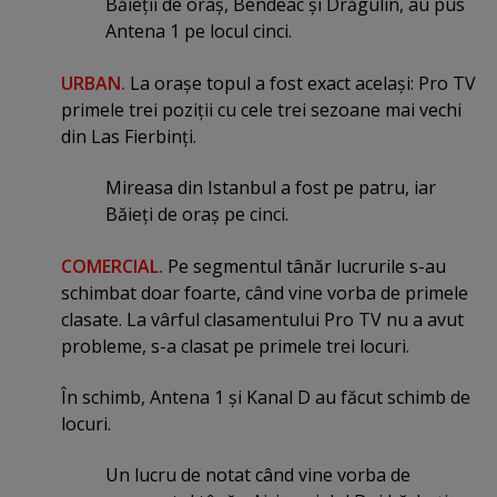
Băieţii de oraş, Bendeac şi Drăgulin, au pus
Antena 1 pe locul cinci.
URBAN.
La oraşe topul a fost exact acelaşi: Pro TV
primele trei poziţii cu cele trei sezoane mai vechi
din Las Fierbinţi.
Mireasa din Istanbul a fost pe patru, iar
Băieţi de oraş pe cinci.
COMERCIAL.
Pe segmentul tânăr lucrurile s-au
schimbat doar foarte, când vine vorba de primele
clasate. La vârful clasamentului Pro TV nu a avut
probleme, s-a clasat pe primele trei locuri.
În schimb, Antena 1 şi Kanal D au făcut schimb de
locuri.
Un lucru de notat când vine vorba de