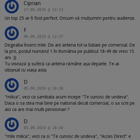
Ciprian
27.09.2019 @ 22:13
Un top 25 ar fi fost perfect. Oricum vă mulțumim pentru audiențe.
F
06.09.2019 @ 12:27
Degeaba încerci mile. De ani antena tot ia bătaie pe comercial. De
la pro, postul numărul 1 în România pe publicul 18-49 de vreo 15
ani. :))
Tu visează și suferă ca antena rămâne așa departe. Te-ai
obișnuit cu viața asta.
D
05.09.2019 @ 18:30
"milica", vezi ca sambata acum incepe "Te cunosc de undeva".
Daca o sa stea mai bine pe national decat comercial, o sa scrii pe
aici ca are mai multi pensionari ?
D
05.09.2019 @ 18:30
"mile milica", vezi ca si "Te cunosc de undeva", "Acces Direct" e