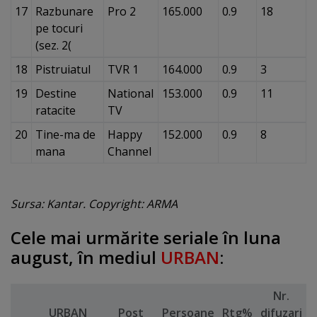
17
Razbunare
Pro 2
165.000
0.9
18
pe tocuri
(sez. 2(
18
Pistruiatul
TVR 1
164.000
0.9
3
19
Destine
National
153.000
0.9
11
ratacite
TV
20
Tine-ma de
Happy
152.000
0.9
8
mana
Channel
Sursa: Kantar. Copyright: ARMA
Cele mai urmărite seriale în luna
august, în mediul
URBAN
:
Nr.
URBAN
Post
Persoane
Rtg%
difuzari