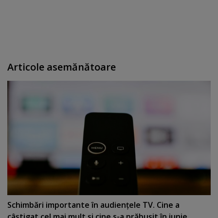
Articole asemănătoare
Schimbări importante în audienţele TV. Cine a
câştigat cel mai mult şi cine s-a prăbuşit în iunie