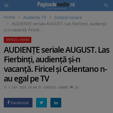
Home
Audiențe TV
Sinteze lunare
Skip
AUDIENŢE seriale AUGUST. Las Fierbinţi, audienţă
to
şi-n vacanţă. Firicel...
main
content
AUDIENŢE seriale AUGUST. Las
Fierbinţi, audienţă şi-n
vacanţă. Firicel şi Celentano n-
au egal pe TV
5 SEP 2019 16:00
SINTEZE LUNARE
10
Facebook