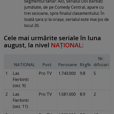
segmentul tânăr: Aici, serialul Doi bărbaţi
jumătate, de pe Comedy Central, apare cu
trei sezoane, spre finalul clasamentului. În
toată ţara şi la oraşe, serialul este mai jos de
locul 20.
Cele mai urmărite seriale în luna
august, la nivel
NAŢIONAL
:
Nr.
NATIONAL
Post
Persoane
Rtg%
difuzari
1
Las
Pro TV
1.743.000
9.8
5
Fierbinti
(sez. 9)
2
Las
Pro TV
1.581.000
8.9
2
Fierbinti
(sez. 11)