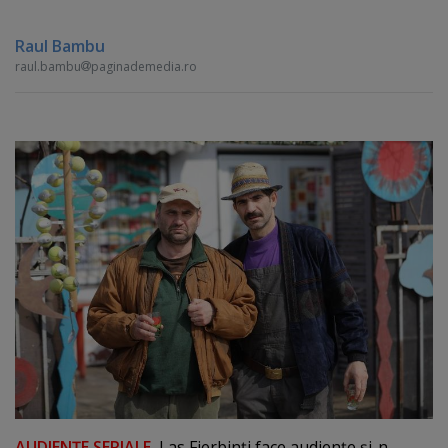
Raul Bambu
raul.bambu
paginademedia.ro
AUDIENŢE SERIALE.
Las Fierbinţi face audienţe şi-n