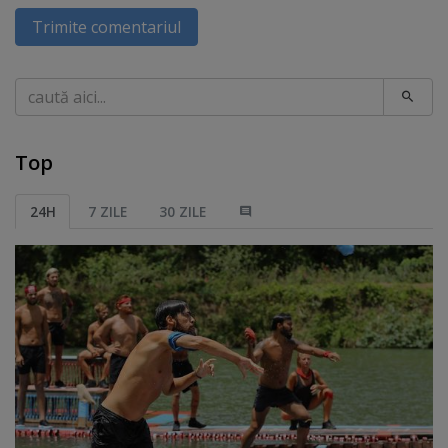
Trimite comentariul
Caută
Top
24H
7 ZILE
30 ZILE