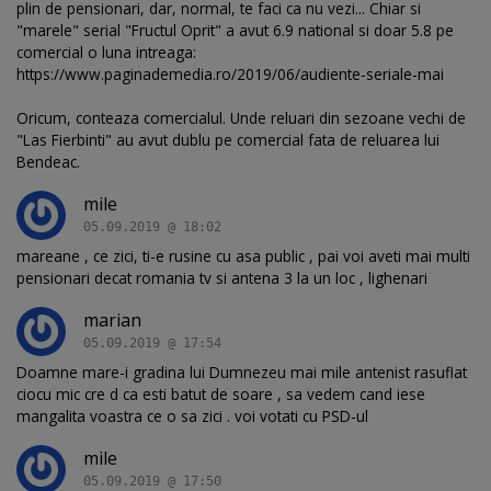
plin de pensionari, dar, normal, te faci ca nu vezi... Chiar si
"marele" serial "Fructul Oprit" a avut 6.9 national si doar 5.8 pe
comercial o luna intreaga:
https://www.paginademedia.ro/2019/06/audiente-seriale-mai
Oricum, conteaza comercialul. Unde reluari din sezoane vechi de
"Las Fierbinti" au avut dublu pe comercial fata de reluarea lui
Bendeac.
mile
05.09.2019 @ 18:02
mareane , ce zici, ti-e rusine cu asa public , pai voi aveti mai multi
pensionari decat romania tv si antena 3 la un loc , lighenari
marian
05.09.2019 @ 17:54
Doamne mare-i gradina lui Dumnezeu mai mile antenist rasuflat
ciocu mic cre d ca esti batut de soare , sa vedem cand iese
mangalita voastra ce o sa zici . voi votati cu PSD-ul
mile
05.09.2019 @ 17:50