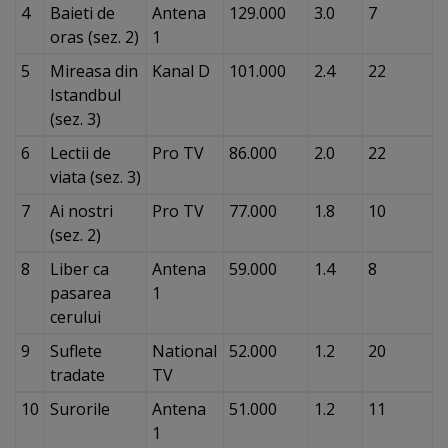
4
Baieti de
Antena
129.000
3.0
7
oras (sez. 2)
1
5
Mireasa din
Kanal D
101.000
2.4
22
Istandbul
(sez. 3)
6
Lectii de
Pro TV
86.000
2.0
22
viata (sez. 3)
7
Ai nostri
Pro TV
77.000
1.8
10
(sez. 2)
8
Liber ca
Antena
59.000
1.4
8
pasarea
1
cerului
9
Suflete
National
52.000
1.2
20
tradate
TV
10
Surorile
Antena
51.000
1.2
11
1