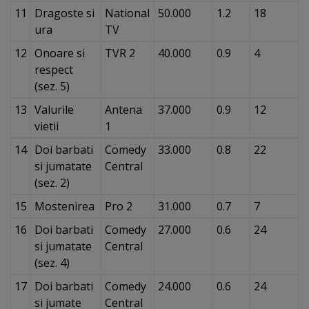
11
Dragoste si
National
50.000
1.2
18
ura
TV
12
Onoare si
TVR 2
40.000
0.9
4
respect
(sez. 5)
13
Valurile
Antena
37.000
0.9
12
vietii
1
14
Doi barbati
Comedy
33.000
0.8
22
si jumatate
Central
(sez. 2)
15
Mostenirea
Pro 2
31.000
0.7
7
16
Doi barbati
Comedy
27.000
0.6
24
si jumatate
Central
(sez. 4)
17
Doi barbati
Comedy
24.000
0.6
24
si jumate
Central