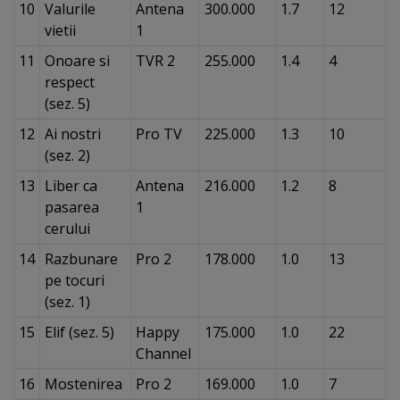
10
Valurile
Antena
300.000
1.7
12
vietii
1
11
Onoare si
TVR 2
255.000
1.4
4
respect
(sez. 5)
12
Ai nostri
Pro TV
225.000
1.3
10
(sez. 2)
13
Liber ca
Antena
216.000
1.2
8
pasarea
1
cerului
14
Razbunare
Pro 2
178.000
1.0
13
pe tocuri
(sez. 1)
15
Elif (sez. 5)
Happy
175.000
1.0
22
Channel
16
Mostenirea
Pro 2
169.000
1.0
7