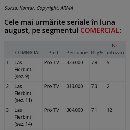
Sursa: Kantar. Copyright: ARMA
Cele mai urmărite seriale în luna
august, pe segmentul
COMERCIAL
:
Nr.
COMERCIAL
Post
Persoane
Rtg%
difuzari
1
Las
Pro TV
333.000
7.8
5
Fierbinti
(sez. 9)
2
Las
Pro TV
313.000
7.3
2
Fierbinti
(sez. 11)
3
Las
Pro TV
304.000
7.1
12
Fierbinti
(sez. 14)