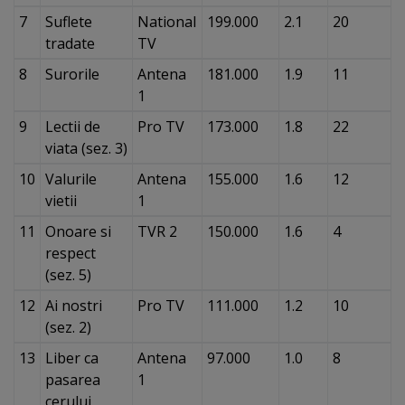
7
Suflete
National
199.000
2.1
20
tradate
TV
8
Surorile
Antena
181.000
1.9
11
1
9
Lectii de
Pro TV
173.000
1.8
22
viata (sez. 3)
10
Valurile
Antena
155.000
1.6
12
vietii
1
11
Onoare si
TVR 2
150.000
1.6
4
respect
(sez. 5)
12
Ai nostri
Pro TV
111.000
1.2
10
(sez. 2)
13
Liber ca
Antena
97.000
1.0
8
pasarea
1
cerului