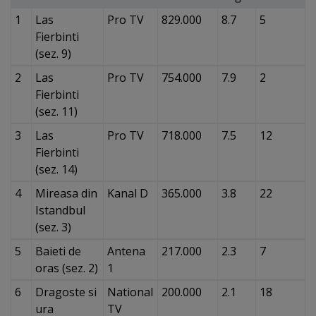
1
Las
Pro TV
829.000
8.7
5
Fierbinti
(sez. 9)
2
Las
Pro TV
754.000
7.9
2
Fierbinti
(sez. 11)
3
Las
Pro TV
718.000
7.5
12
Fierbinti
(sez. 14)
4
Mireasa din
Kanal D
365.000
3.8
22
Istandbul
(sez. 3)
5
Baieti de
Antena
217.000
2.3
7
oras (sez. 2)
1
6
Dragoste si
National
200.000
2.1
18
ura
TV