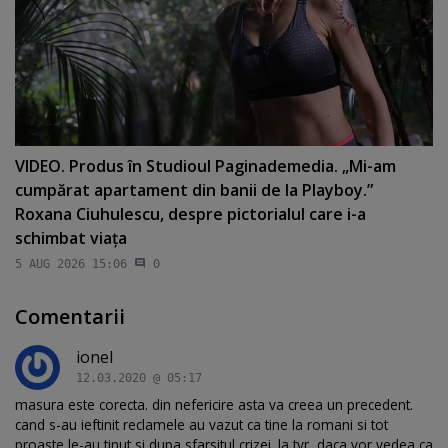
VIDEO. Produs în Studioul Paginademedia. „Mi-am
cumpărat apartament din banii de la Playboy.”
Roxana Ciuhulescu, despre pictorialul care i-a
schimbat viaţa
5 AUG 2026 15:06
0
Comentarii
ionel
12.03.2020 @ 05:17
masura este corecta. din nefericire asta va creea un precedent.
cand s-au ieftinit reclamele au vazut ca tine la romani si tot
proaste le-au tinut si dupa sfarsitul crizei. la tvr, daca vor vedea ca