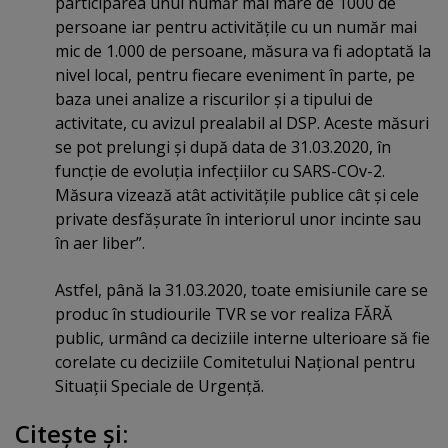
participarea unui număr mai mare de 1000 de
persoane iar pentru activităţile cu un număr mai
mic de 1.000 de persoane, măsura va fi adoptată la
nivel local, pentru fiecare eveniment în parte, pe
baza unei analize a riscurilor şi a tipului de
activitate, cu avizul prealabil al DSP. Aceste măsuri
se pot prelungi şi după data de 31.03.2020, în
funcţie de evoluţia infecţiilor cu SARS-COv-2.
Măsura vizează atât activităţile publice cât şi cele
private desfăşurate în interiorul unor incinte sau
în aer liber”.
Astfel, până la 31.03.2020, toate emisiunile care se
produc în studiourile TVR se vor realiza FĂRĂ
public, urmând ca deciziile interne ulterioare să fie
corelate cu deciziile Comitetului Naţional pentru
Situaţii Speciale de Urgenţă.
Citeşte şi: