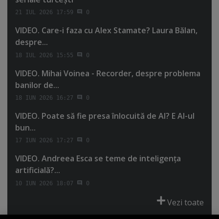
21 IUL 2026 17:59
0
VIDEO. Care-i faza cu Alex Stamate? Laura Bălan,
despre...
18 IUL 2026 15:55
0
VIDEO. Mihai Voinea - Recorder, despre problema
banilor de...
18 IUN 2026 16:27
0
VIDEO. Poate să fie presa înlocuită de AI? E AI-ul
bun...
17 IUN 2026 17:27
0
VIDEO. Andreea Esca se teme de inteligenţa
artificială?...
10 IUN 2026 18:07
0
Vezi toate