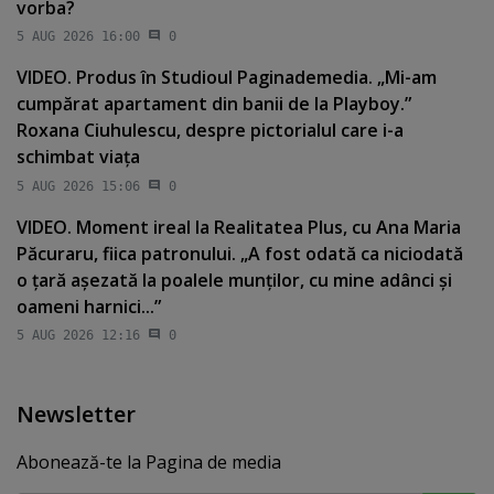
vorba?
5 AUG 2026 16:00
0
VIDEO. Produs în Studioul Paginademedia. „Mi-am
cumpărat apartament din banii de la Playboy.”
Roxana Ciuhulescu, despre pictorialul care i-a
schimbat viaţa
5 AUG 2026 15:06
0
VIDEO. Moment ireal la Realitatea Plus, cu Ana Maria
Păcuraru, fiica patronului. „A fost odată ca niciodată
o ţară aşezată la poalele munţilor, cu mine adânci şi
oameni harnici...”
5 AUG 2026 12:16
0
Newsletter
Abonează-te la Pagina de media