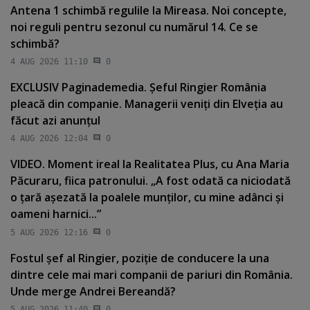
Antena 1 schimbă regulile la Mireasa. Noi concepte,
noi reguli pentru sezonul cu numărul 14. Ce se
schimbă?
4 AUG 2026 11:10
0
EXCLUSIV Paginademedia. Şeful Ringier România
pleacă din companie. Managerii veniţi din Elveţia au
făcut azi anunţul
4 AUG 2026 12:04
0
VIDEO. Moment ireal la Realitatea Plus, cu Ana Maria
Păcuraru, fiica patronului. „A fost odată ca niciodată
o ţară aşezată la poalele munţilor, cu mine adânci şi
oameni harnici...”
5 AUG 2026 12:16
0
Fostul şef al Ringier, poziţie de conducere la una
dintre cele mai mari companii de pariuri din România.
Unde merge Andrei Bereandă?
5 AUG 2026 11:40
0