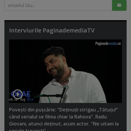
Interviurile PaginademediaTV
Poveşti din puşcărie: "Deţinuţii strigau „Tătuţu!”
când serialul se filma chiar la Rahova". Radu
Giovani, atunci deţinut, acum actor. "Ne uitam la
seriale turceşti"