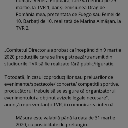
numără Vedeta Populară, care va debuta pe 29
martie, la TVR 1, dar şi emisiunea Drag de
România mea, prezentată de Fuego sau Femei de
10, Bărbaţi de 10, realizată de Marina Almăşan, la
TVR 2.
„Comitetul Director a aprobat ca începând din 9 martie
2020 producţiile care se înregistrează/transmit din
studiourile TVR să fie realizate fără public/figuraţie.
Totodată, în cazul coproducţiilor sau preluărilor de
evenimente/spectacole/ concerte/ competiţii sportive,
producătorul trebuie să se asigure că organizatorul
evenimentului a obţinut avizele legale necesare”,
anunţă reprezentanţii TVR, în comunicarea internă.
Măsura este valabilă până la data de 31 martie
2020, cu posibilitate de prelungire.