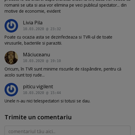
romanii se uita si asa vor elimina pe veci publicul spectator... din
motive de economie, evident
Livia Pila
10.03.2020 @ 23:32
Poate cu ocazia asta se dezinfecteaza si TVR-ul de toate
virusurile, bacteriile si parazitii.
Măciuceanu
10.03.2020 @ 19:10
Oricum, în TVR sunt minime riscurile de răspândire, pentru că
acolo sunt toți rude...
piticu vigilent
10.03.2020 @ 15:44
Unele n-au nici telespectatori si totusi se dau.
Trimite un comentariu
Comentariu