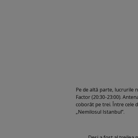
Pe de altă parte, lucrurile
Factor (20:30-23:00). Antena
coborât pe trei. Între cele
„Nemilosul Istanbul”.
Deşi a fost al treilea