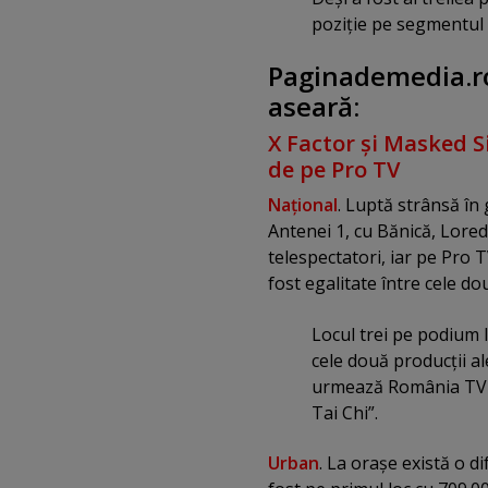
poziţie pe segmentul 
Paginademedia.ro
aseară:
X Factor şi Masked Si
de pe Pro TV
Naţional
. Luptă strânsă în
Antenei 1, cu Bănică, Loreda
telespectatori, iar pe Pro T
fost egalitate între cele dou
Locul trei pe podium l
cele două producţii al
urmează România TV şi
Tai Chi”.
Urban
. La oraşe există o d