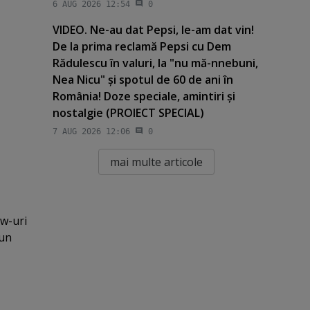
6 AUG 2026 12:54
0
VIDEO. Ne-au dat Pepsi, le-am dat vin!
De la prima reclamă Pepsi cu Dem
Rădulescu în valuri, la "nu mă-nnebuni,
Nea Nicu" şi spotul de 60 de ani în
România! Doze speciale, amintiri şi
nostalgie (PROIECT SPECIAL)
7 AUG 2026 12:06
0
mai multe articole
ow-uri
 un