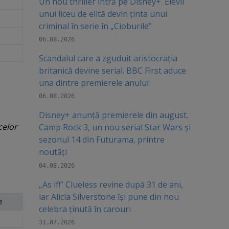
Un nou thriller intră pe Disney+. Elevii
unui liceu de elită devin ținta unui
criminal în serie în „Cioburile”
06.08.2026
Scandalul care a zguduit aristocrația
britanică devine serial. BBC First aduce
una dintre premierele anului
06.08.2026
Disney+ anunță premierele din august.
celor
Camp Rock 3, un nou serial Star Wars și
sezonul 14 din Futurama, printre
noutăți
04.08.2026
„As if!” Clueless revine după 31 de ani,
iar Alicia Silverstone își pune din nou
e
celebra ținută în carouri
31.07.2026