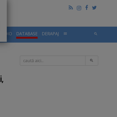
RADIO
DATABASE
DERAPAJ
Caută
i,