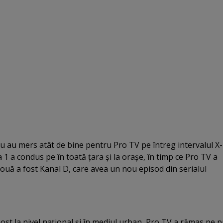
 nu au mers atât de bine pentru Pro TV pe întreg intervalul X-
 1 a condus pe în toată ţara şi la oraşe, în timp ce Pro TV a
 două a fost Kanal D, care avea un nou episod din serialul
 post la nivel naţional şi în mediul urban, Pro TV a rămas pe 