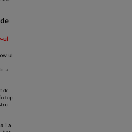
 de
w-ul
how-ul
ic a
t de
În top
stru
na 1 a