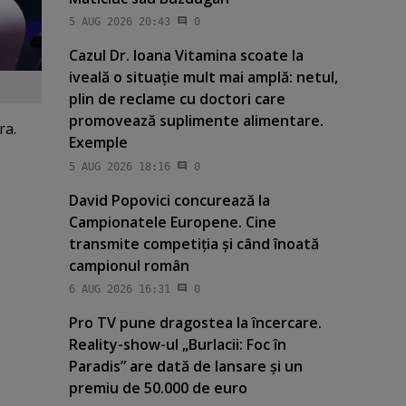
5 AUG 2026 20:43
0
Cazul Dr. Ioana Vitamina scoate la
iveală o situaţie mult mai amplă: netul,
plin de reclame cu doctori care
promovează suplimente alimentare.
ra.
Exemple
5 AUG 2026 18:16
0
David Popovici concurează la
Campionatele Europene. Cine
transmite competiţia şi când înoată
campionul român
6 AUG 2026 16:31
0
Pro TV pune dragostea la încercare.
Reality-show-ul „Burlacii: Foc în
Paradis” are dată de lansare şi un
premiu de 50.000 de euro