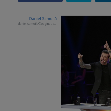
Daniel Samoilă
daniel.samoila
paginademedia.ro