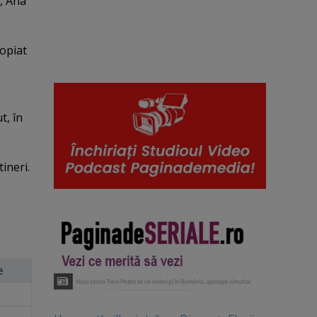
c, Ana
ropiat
t, în
ineri.
e