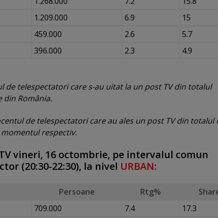
1.268.000
7.2
15.8
1.209.000
6.9
15
459.000
2.6
5.7
396.000
2.3
4.9
de telespectatori care s-au uitat la un post TV din totalul
re din România.
entul de telespectatori care au ales un post TV din totalul 
la momentul respectiv.
TV vineri, 16 octombrie, pe intervalul comun
tor (20:30-22:30), la nivel
URBAN
:
Persoane
Rtg%
Shar
709.000
7.4
17.3