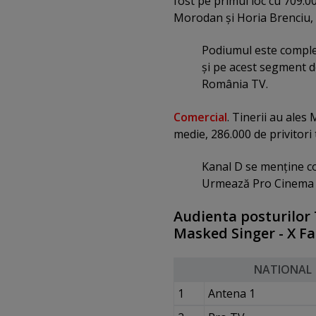
fost pe primul loc cu 709.00
Morodan şi Horia Brenciu, d
Podiumul este complet
şi pe acest segment de
România TV.
Comercial
. Tinerii au ales
medie, 286.000 de privitori 
Kanal D se menţine con
Urmează Pro Cinema ş
Audienta posturilor 
Masked Singer - X Fac
NATIONAL
1
Antena 1