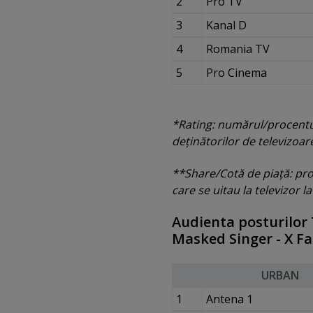
2
Pro TV
3
Kanal D
4
Romania TV
5
Pro Cinema
*Rating: numărul/procentul 
deţinătorilor de televizoa
**Share/Cotă de piaţă: proc
care se uitau la televizor 
Audienta posturilor 
Masked Singer - X Fac
URBAN
1
Antena 1