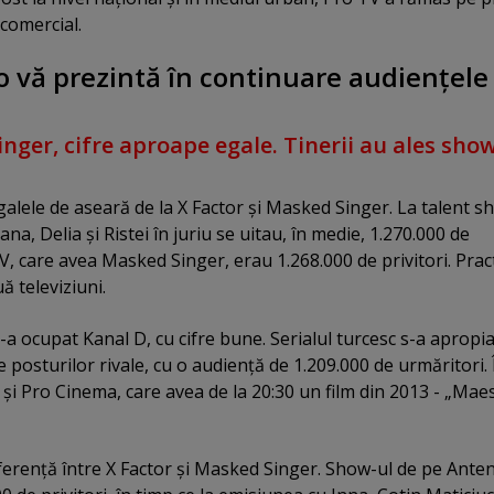
comercial.
 vă prezintă în continuare audienţele
nger, cifre aproape egale. Tinerii au ales sho
 galele de aseară de la X Factor şi Masked Singer. La talent s
na, Delia şi Ristei în juriu se uitau, în medie, 1.270.000 de
V, care avea Masked Singer, erau 1.268.000 de privitori. Pract
ă televiziuni.
-a ocupat Kanal D, cu cifre bune. Serialul turcesc s-a apropia
e posturilor rivale, cu o audienţă de 1.209.000 de urmăritori. 
 Pro Cinema, care avea de la 20:30 un film din 2013 - „Mae
iferenţă între X Factor şi Masked Singer. Show-ul de pe Ante