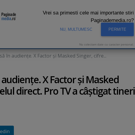
Vrei sa primesti cele mai importante stiri
Paginademedia.ro?
NU, MULTUMESC
PERMITE
CNA
INTERVIURI VIDEO
STUDIO VIDEO
AUDIENTE 
Nu colectam date cu caracter personal.
 în audienţe. X Factor şi Masked Singer, cifre...
 audienţe. X Factor şi Masked
lul direct. Pro TV a câştigat tineri
edin