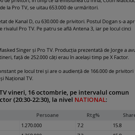
0 de privitori, în timp ce la emisiunea cu Inna, Cotin Maticiu
e la Pro TV, se uitau 653.000 de urmăritori.
at de Kanal D, cu 630.000 de privitori. Postul Dogan s-a ap
 rivalul Pro TV. Pe patru se află Antena 3, iar pe locul cinci
 Masked Singer şi Pro TV. Producţia prezentată de Jorge a avu
tineri, faţă de 252.000 câţi erau în acelaşi timp pe X Factor.
stant pe locul trei şi are o audienţă de 166.000 de privitori t
i Naţional TV.
TV vineri, 16 octombrie, pe intervalul comun
tor (20:30-22:30), la nivel
NATIONAL
:
Persoane
Rtg%
Shar
1.270.000
7.2
15.8