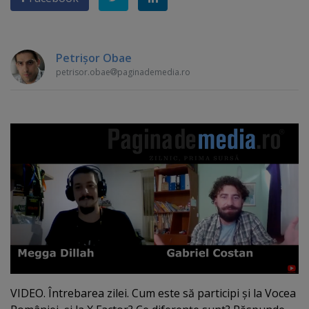
Petrişor Obae
petrisor.obae
paginademedia.ro
VIDEO. Întrebarea zilei. Cum este să participi şi la Vocea