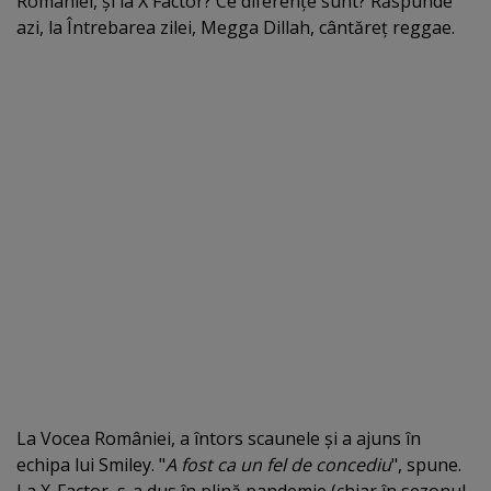
României, şi la X Factor? Ce diferenţe sunt? Răspunde
azi, la Întrebarea zilei, Megga Dillah, cântăreţ reggae.
La Vocea României, a întors scaunele şi a ajuns în
echipa lui Smiley. "
A fost ca un fel de concediu
", spune.
La X-Factor, s-a dus în plină pandemie (chiar în sezonul