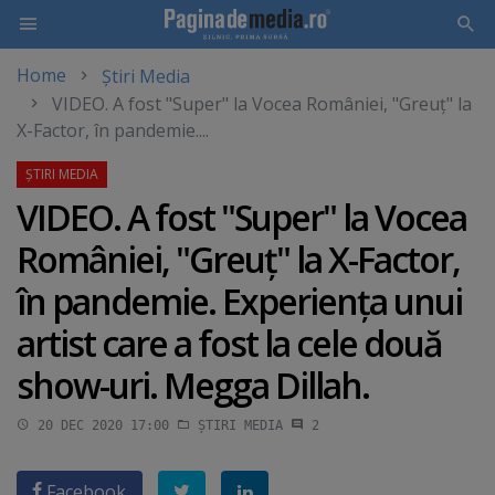
Home
Știri Media
Skip
VIDEO. A fost "Super" la Vocea României, "Greuţ" la
to
X-Factor, în pandemie....
main
content
VIDEO. A fost "Super" la Vocea
României, "Greuţ" la X-Factor,
în pandemie. Experienţa unui
artist care a fost la cele două
show-uri. Megga Dillah.
20 DEC 2020 17:00
ȘTIRI MEDIA
2
Facebook