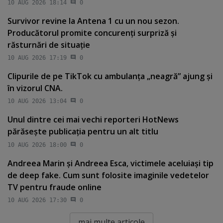
10 AUG 2026 18:14
0
Survivor revine la Antena 1 cu un nou sezon.
Producătorul promite concurenţi surpriză şi
răsturnări de situaţie
10 AUG 2026 17:19
0
Clipurile de pe TikTok cu ambulanţa „neagră” ajung şi
în vizorul CNA.
10 AUG 2026 13:04
0
Unul dintre cei mai vechi reporteri HotNews
părăseşte publicaţia pentru un alt titlu
10 AUG 2026 18:00
0
Andreea Marin şi Andreea Esca, victimele aceluiaşi tip
de deep fake. Cum sunt folosite imaginile vedetelor
TV pentru fraude online
10 AUG 2026 17:30
0
mai multe articole