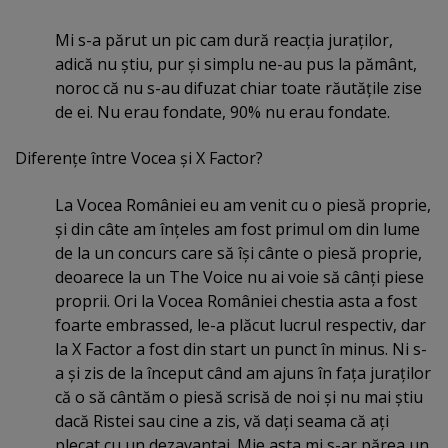
Mi s-a părut un pic cam dură reacţia juraţilor,
adică nu ştiu, pur şi simplu ne-au pus la pământ,
noroc că nu s-au difuzat chiar toate răutăţile zise
de ei. Nu erau fondate, 90% nu erau fondate.
Diferenţe între Vocea şi X Factor?
La Vocea României eu am venit cu o piesă proprie,
şi din câte am înţeles am fost primul om din lume
de la un concurs care să îşi cânte o piesă proprie,
deoarece la un The Voice nu ai voie să cânţi piese
proprii. Ori la Vocea României chestia asta a fost
foarte embrassed, le-a plăcut lucrul respectiv, dar
la X Factor a fost din start un punct în minus. Ni s-
a şi zis de la început când am ajuns în faţa juraţilor
că o să cântăm o piesă scrisă de noi şi nu mai ştiu
dacă Ristei sau cine a zis, vă daţi seama că aţi
plecat cu un dezavantaj. Mie asta mi s-ar părea un