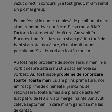
văzut direct în concurs. Şi a fost greuţ, m-am simţit
un pic mai greuţ.
Eu am fost şi în duet cu o piesă de pe albumul meu
şi am repetat doar două ore. Piesa cantată la X
Factor a fost repetată două ore. Am venit în
Bucureşti, am fost la studio şi am plătit o tonă de
bani şi am stat două ore, că mai mult nu-mi
permiteam. Şi a doua zi am fost în concurs.
Au fost nişte probleme de sonorizare, nimeni n-a
vorbit despre asta şi nu ştiu dacă am voie să
vorbesc.
Au fost nişte probleme de sonorizare
foarte, foarte mari
. Eu am prins prima tură, noi
am fost primii de dimineaţă. Şi încă nu se
rezolvaseră, toată lumea s-a plâns de asta. Am
luat patru de NU şi viaţa merge înainte. Am avut
câteva săptămâni în care m-am gândit să mă las
de cântat.