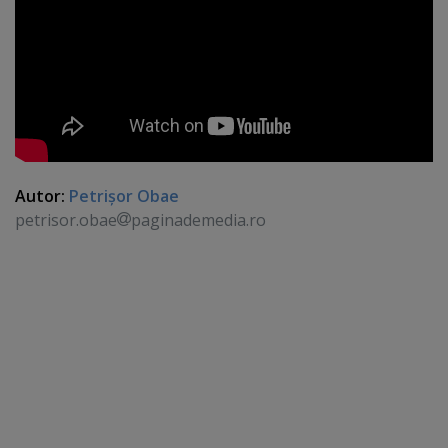
Autor:
Petrişor Obae
petrisor.obae
paginademedia.ro