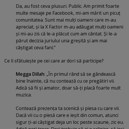
Da, au fost ceva plusuri. Public. Am primit foarte
multe mesaje pe Facebook, mi-am mărit un picuţ
comunitatea. Sunt mai mulţi oameni care m-au
apreciat, şi la X Factor m-au adăugat mulţi oameni
şi mi-au zis că le-a plăcut cum am cântat. Şi le-a
părut decizia juriului una greşită şi am mai
câştigat ceva fani.”
Ce îi sfătuieşte pe cei care ar dori să participe?
Megga Dillah
: „În primul rând să se gândească
bine înainte, că nu contează cu ce pregătiri vii.
Adică să fii şi amator, doar să-ţi placă foarte mult
muzica.
Contează prezenţa ta scenică şi piesa cu care vii.
Dacă vii cu o piesă care e ieşit din comun, atunci
sigur ţi-ai câştigat deja un loc peste scaune, zic eu.
Adică poţi trece. Deci trebuie să ai o sclipire, să ieşi