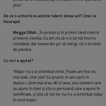
plus.”
De ce s-a înscris la aceste talent show-uri? Cine l-a
încurajat
Megga Dillah
: „În primul şi în primul rând cred că
prietenii, familia. Eu am zis că n-o să mă înscriu
niciodată, dar lumea din jur să mergi, că n-ai nimic
de pierdut.
Cu ce l-a ajutat?
"Major nu s-a schimbat nimic. Poate am fost eu
mai slab, cine ştie? Eu practic m-am oprit în
dueluri, când mai erau 40 şi ceva, ştiu oameni care
au ajuns în duel şi ştiu o persoană care a ajuns în
semifinale, şi ştiu că nici lor nu li s-a schimbat viaţa
în mod major.