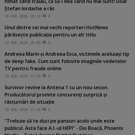
filmat când trăiau, ca să-i dea când nu mai sunt! Doar
Ştefan Iordache a râs
10 AUG 2026 18:14
0
Unul dintre cei mai vechi reporteri HotNews
părăseşte publicaţia pentru un alt titlu
10 AUG 2026 18:00
0
Andreea Marin şi Andreea Esca, victimele aceluiaşi tip
de deep fake. Cum sunt folosite imaginile vedetelor
TV pentru fraude online
10 AUG 2026 17:30
0
Survivor revine la Antena 1 cu un nou sezon.
Producătorul promite concurenţi surpriză şi
răsturnări de situaţie
10 AUG 2026 17:19
0
"Trebuie să te duci pe panouri acolo unde este
publicul. Asta face A.I.-ul HEPI" - Dio Boacă, Phoenix