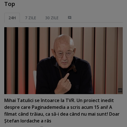
Top
24H
7 ZILE
30 ZILE
Mihai Tatulici se întoarce la TVR. Un proiect inedit
despre care Paginademedia a scris acum 15 ani! A
filmat când trăiau, ca să-i dea când nu mai sunt! Doar
Ştefan Iordache a râs