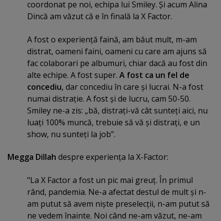
coordonat pe noi, echipa lui Smiley. Şi acum Alina
Dincă am văzut că e în finală la X Factor.
A fost o experienţă faină, am băut mult, m-am
distrat, oameni faini, oameni cu care am ajuns să
fac colaborari pe albumuri, chiar dacă au fost din
alte echipe. A fost super.
A fost ca un fel de
concediu
, dar concediu în care şi lucrai. N-a fost
numai distraţie. A fost şi de lucru, cam 50-50.
Smiley ne-a zis: „bă, distraţi-vă cât sunteţi aici, nu
luaţi 100% muncă, trebuie să vă şi distraţi, e un
show, nu sunteţi la job”.
Megga Dillah
despre experienţa la X-Factor:
"La X Factor a fost un pic mai greuţ. În primul
rând, pandemia. Ne-a afectat destul de mult şi n-
am putut să avem nişte preselecţii, n-am putut să
ne vedem înainte. Noi când ne-am văzut, ne-am