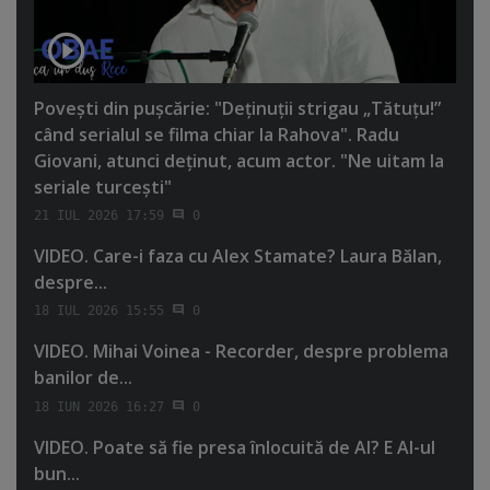
Poveşti din puşcărie: "Deţinuţii strigau „Tătuţu!”
când serialul se filma chiar la Rahova". Radu
Giovani, atunci deţinut, acum actor. "Ne uitam la
seriale turceşti"
21 IUL 2026 17:59
0
VIDEO. Care-i faza cu Alex Stamate? Laura Bălan,
despre...
18 IUL 2026 15:55
0
VIDEO. Mihai Voinea - Recorder, despre problema
banilor de...
18 IUN 2026 16:27
0
VIDEO. Poate să fie presa înlocuită de AI? E AI-ul
bun...