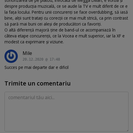
sonorizarea de pe platou, invocată de Megga Dillah, e vorba și
despre producția muzicală, ce se aude la TV e mult diferit de ce e
la fața locului. Pentru unii concurenți se face overdubbing, să iasă
bine, alții sunt tratați cu corecții ce mai mult strică, ca prin contrast
să pară mai buni cei aleși de producători ca favoriți.
O altă diferență majoră ține de band-ul ce acompaniază în
câteva etape concurenții, ce la Vocea e mult superior, iar la XF e
modest ca exprimare și viziune.
Mile
20.12.2020 @ 17:48
Succes pe mai departe dar e dificil
Trimite un comentariu
Comentariu