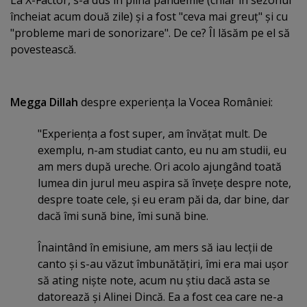
încheiat acum două zile) şi a fost "ceva mai greuţ" şi cu
"probleme mari de sonorizare". De ce? Îl lăsăm pe el să
povestească.
Megga Dillah
despre experienţa la Vocea României:
"Experienţa a fost super, am învăţat mult. De
exemplu, n-am studiat canto, eu nu am studii, eu
am mers după ureche. Ori acolo ajungând toată
lumea din jurul meu aspira să înveţe despre note,
despre toate cele, şi eu eram păi da, dar bine, dar
dacă îmi sună bine, îmi sună bine.
Înaintând în emisiune, am mers să iau lecţii de
canto şi s-au văzut îmbunătăţiri, îmi era mai uşor
să ating nişte note, acum nu ştiu dacă asta se
datorează şi Alinei Dincă. Ea a fost cea care ne-a