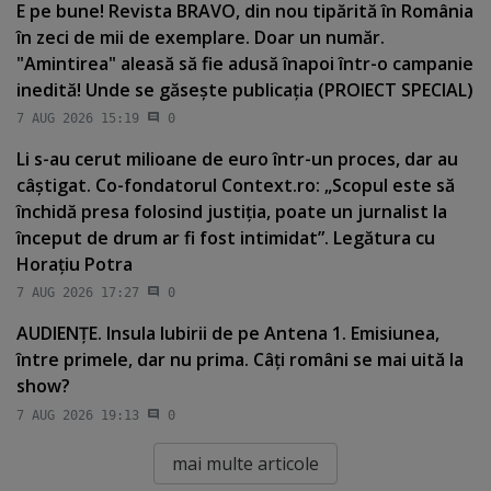
E pe bune! Revista BRAVO, din nou tipărită în România
în zeci de mii de exemplare. Doar un număr.
"Amintirea" aleasă să fie adusă înapoi într-o campanie
inedită! Unde se găseşte publicaţia (PROIECT SPECIAL)
7 AUG 2026 15:19
0
Li s-au cerut milioane de euro într-un proces, dar au
câştigat. Co-fondatorul Context.ro: „Scopul este să
închidă presa folosind justiţia, poate un jurnalist la
început de drum ar fi fost intimidat”. Legătura cu
Horaţiu Potra
7 AUG 2026 17:27
0
AUDIENŢE. Insula Iubirii de pe Antena 1. Emisiunea,
între primele, dar nu prima. Câţi români se mai uită la
show?
7 AUG 2026 19:13
0
mai multe articole