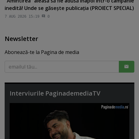
"Amintirea" aleasă să fie adusă înapoi într-o campanie
inedită! Unde se găseşte publicaţia (PROIECT SPECIAL)
7 AUG 2026 15:19
0
Newsletter
Abonează-te la Pagina de media
Interviurile PaginademediaTV