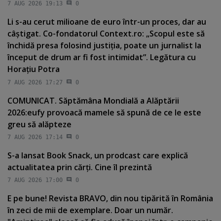
7 AUG 2026 19:13
0
Li s-au cerut milioane de euro într-un proces, dar au
câştigat. Co-fondatorul Context.ro: „Scopul este să
închidă presa folosind justiţia, poate un jurnalist la
început de drum ar fi fost intimidat”. Legătura cu
Horaţiu Potra
7 AUG 2026 17:27
0
COMUNICAT. Săptămâna Mondială a Alăptării
2026:eufy provoacă mamele să spună de ce le este
greu să alăpteze
7 AUG 2026 17:14
0
S-a lansat Book Snack, un prodcast care explică
actualitatea prin cărţi. Cine îl prezintă
7 AUG 2026 17:00
0
E pe bune! Revista BRAVO, din nou tipărită în România
în zeci de mii de exemplare. Doar un număr.