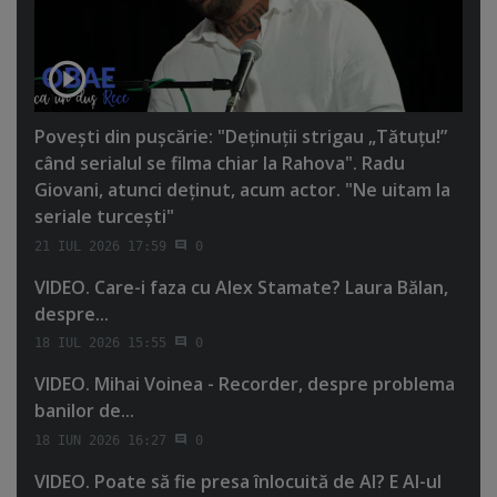
Poveşti din puşcărie: "Deţinuţii strigau „Tătuţu!”
când serialul se filma chiar la Rahova". Radu
Giovani, atunci deţinut, acum actor. "Ne uitam la
seriale turceşti"
21 IUL 2026 17:59
0
VIDEO. Care-i faza cu Alex Stamate? Laura Bălan,
despre...
18 IUL 2026 15:55
0
VIDEO. Mihai Voinea - Recorder, despre problema
banilor de...
18 IUN 2026 16:27
0
VIDEO. Poate să fie presa înlocuită de AI? E AI-ul