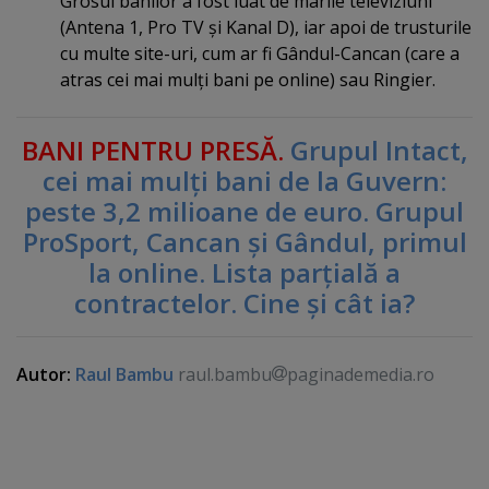
Grosul banilor a fost luat de marile televiziuni
(Antena 1, Pro TV şi Kanal D), iar apoi de trusturile
cu multe site-uri, cum ar fi Gândul-Cancan (care a
atras cei mai mulţi bani pe online) sau Ringier.
BANI PENTRU PRESĂ.
Grupul Intact,
cei mai mulţi bani de la Guvern:
peste 3,2 milioane de euro. Grupul
ProSport, Cancan şi Gândul, primul
la online. Lista parţială a
contractelor. Cine şi cât ia?
Autor:
Raul Bambu
raul.bambu
paginademedia.ro