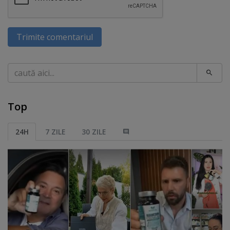
Trimite comentariul
Caută
Top
24H
7 ZILE
30 ZILE