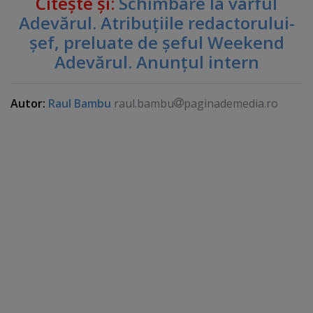
Citeşte şi:
Schimbare la vârful
Adevărul. Atribuţiile redactorului-
şef, preluate de şeful Weekend
Adevărul. Anunţul intern
Autor:
Raul Bambu
raul.bambu
paginademedia.ro