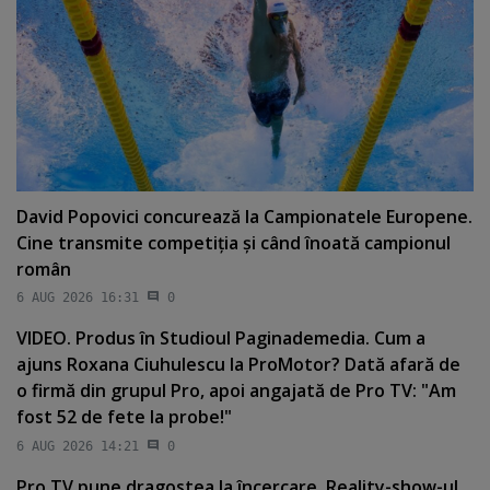
David Popovici concurează la Campionatele Europene.
Cine transmite competiţia şi când înoată campionul
român
6 AUG 2026 16:31
0
VIDEO. Produs în Studioul Paginademedia. Cum a
ajuns Roxana Ciuhulescu la ProMotor? Dată afară de
o firmă din grupul Pro, apoi angajată de Pro TV: "Am
fost 52 de fete la probe!"
6 AUG 2026 14:21
0
Pro TV pune dragostea la încercare. Reality-show-ul