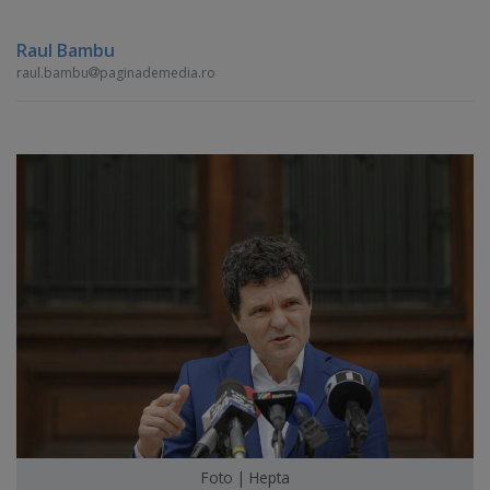
Raul Bambu
raul.bambu
paginademedia.ro
Foto | Hepta