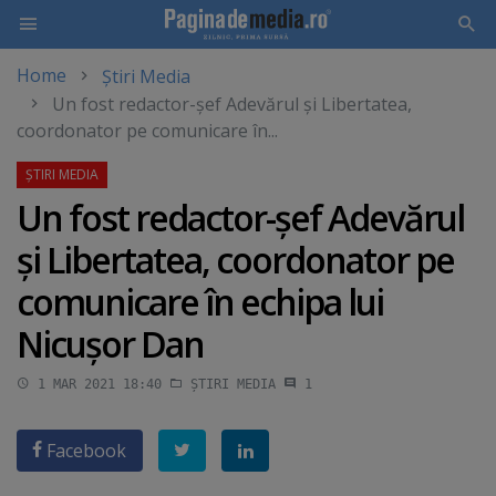
Home
Știri Media
Skip
Un fost redactor-şef Adevărul şi Libertatea,
to
coordonator pe comunicare în...
main
content
Un fost redactor-şef Adevărul
şi Libertatea, coordonator pe
comunicare în echipa lui
Nicuşor Dan
1 MAR 2021 18:40
ȘTIRI MEDIA
1
Facebook