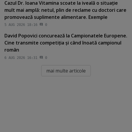
Cazul Dr. Ioana Vitamina scoate la iveală o situaţie
mult mai amplă: netul, plin de reclame cu doctori care
promovează suplimente alimentare. Exemple
5 AUG 2026 18:16
0
David Popovici concurează la Campionatele Europene.
Cine transmite competiţia şi când înoată campionul
român
6 AUG 2026 16:31
0
mai multe articole