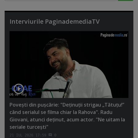
Interviurile PaginademediaTV
Poveşti din puşcărie: "Deţinuţii strigau „Tătuţu!”
când serialul se filma chiar la Rahova". Radu
Giovani, atunci deţinut, acum actor. "Ne uitam la
seriale turceşti"
21 IUL 2026 17:59
0