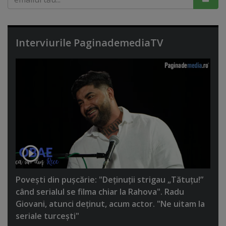
Interviurile PaginademediaTV
Poveşti din puşcărie: "Deţinuţii strigau „Tătuţu!”
când serialul se filma chiar la Rahova". Radu
Giovani, atunci deţinut, acum actor. "Ne uitam la
seriale turceşti"