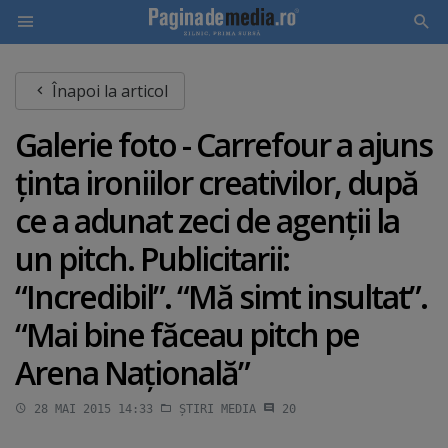
Skip
Înapoi la articol
to
main
Galerie foto - Carrefour a ajuns
content
ţinta ironiilor creativilor, după
ce a adunat zeci de agenţii la
un pitch. Publicitarii:
“Incredibil”. “Mă simt insultat”.
“Mai bine făceau pitch pe
Arena Naţională”
28 MAI 2015 14:33
ȘTIRI MEDIA
20