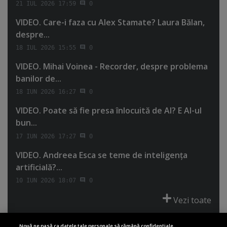
21 IUL 2026 17:59
0
VIDEO. Care-i faza cu Alex Stamate? Laura Bălan,
despre...
18 IUL 2026 15:55
0
VIDEO. Mihai Voinea - Recorder, despre problema
banilor de...
18 IUN 2026 16:27
0
VIDEO. Poate să fie presa înlocuită de AI? E AI-ul
bun...
17 IUN 2026 17:27
0
VIDEO. Andreea Esca se teme de inteligenţa
artificială?...
10 IUN 2026 18:07
0
Vezi toate
Nouă ne pasă ca datele tale personale să rămână confidențiale