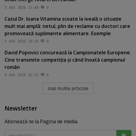
5 AUG 2026 11:40
0
Cazul Dr. Ioana Vitamina scoate la iveală o situaţie
mult mai amplă: netul, plin de reclame cu doctori care
promovează suplimente alimentare. Exemple
5 AUG 2026 18:16
0
David Popovici concurează la Campionatele Europene.
Cine transmite competiţia şi când înoată campionul
român
6 AUG 2026 16:31
0
mai multe articole
Newsletter
Abonează-te la Pagina de media