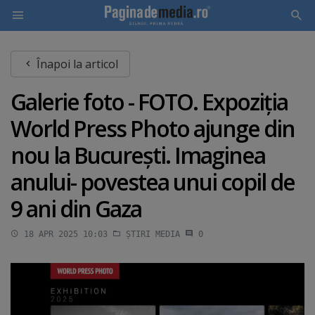
Skip
Înapoi la articol
to
main
Galerie foto - FOTO. Expoziţia
content
World Press Photo ajunge din
nou la Bucureşti. Imaginea
anului- povestea unui copil de
9 ani din Gaza
18 APR 2025 10:03
ȘTIRI MEDIA
0