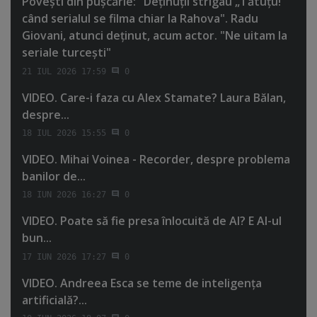
Poveşti din puşcărie: "Deţinuţii strigau „Tătuţu!”
când serialul se filma chiar la Rahova". Radu
Giovani, atunci deţinut, acum actor. "Ne uitam la
seriale turceşti"
21 IUL 2026 17:59
0
VIDEO. Care-i faza cu Alex Stamate? Laura Bălan,
despre...
18 IUL 2026 15:55
0
VIDEO. Mihai Voinea - Recorder, despre problema
banilor de...
18 IUN 2026 16:27
0
VIDEO. Poate să fie presa înlocuită de AI? E AI-ul
bun...
17 IUN 2026 17:27
0
VIDEO. Andreea Esca se teme de inteligenţa
artificială?...