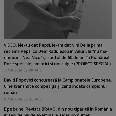
VIDEO. Ne-au dat Pepsi, le-am dat vin! De la prima
reclamă Pepsi cu Dem Rădulescu în valuri, la "nu mă-
nnebuni, Nea Nicu" şi spotul de 60 de ani în România!
Doze speciale, amintiri şi nostalgie (PROIECT SPECIAL)
7 AUG 2026 12:06
0
David Popovici concurează la Campionatele Europene.
Cine transmite competiţia şi când înoată campionul
român
6 AUG 2026 16:31
0
E pe bune! Revista BRAVO, din nou tipărită în România
în zeci de mii de exemplare. Doar un număr.