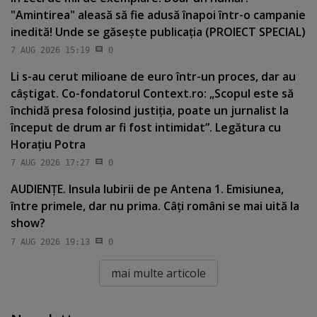
"Amintirea" aleasă să fie adusă înapoi într-o campanie
inedită! Unde se găseşte publicaţia (PROIECT SPECIAL)
7 AUG 2026 15:19
0
Li s-au cerut milioane de euro într-un proces, dar au
câştigat. Co-fondatorul Context.ro: „Scopul este să
închidă presa folosind justiţia, poate un jurnalist la
început de drum ar fi fost intimidat”. Legătura cu
Horaţiu Potra
7 AUG 2026 17:27
0
AUDIENŢE. Insula Iubirii de pe Antena 1. Emisiunea,
între primele, dar nu prima. Câţi români se mai uită la
show?
7 AUG 2026 19:13
0
mai multe articole