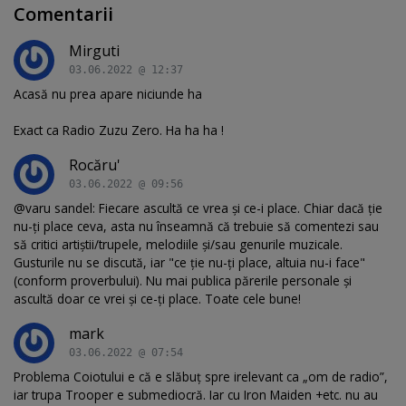
Comentarii
Mirguti
03.06.2022 @ 12:37
Acasă nu prea apare niciunde ha
Exact ca Radio Zuzu Zero. Ha ha ha !
Rocăru'
03.06.2022 @ 09:56
@varu sandel: Fiecare ascultă ce vrea și ce-i place. Chiar dacă ție
nu-ți place ceva, asta nu înseamnă că trebuie să comentezi sau
să critici artiștii/trupele, melodiile și/sau genurile muzicale.
Gusturile nu se discută, iar "ce ție nu-ți place, altuia nu-i face"
(conform proverbului). Nu mai publica părerile personale și
ascultă doar ce vrei și ce-ți place. Toate cele bune!
mark
03.06.2022 @ 07:54
Problema Coiotului e că e slăbuț spre irelevant ca „om de radio”,
iar trupa Trooper e submediocră. Iar cu Iron Maiden +etc. nu au