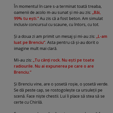
În momentul în care s-a terminat toată treaba,
oamenii de acolo m-au sunat şi mi-au zis:
„Băi,
99% tu eşti.“
Au zis că a fost beton. Am simulat
inclusiv concursul cu scaune, cu întors, cu tot.
Şi a doua zi am primit un mesaj şi mi-au zis:
„L-am
luat pe Brenciu“.
Asta pentru că şi-au dorit o
imagine mult mai clară.
Mi-au zis:
„Tu cânţi rock. Nu eşti pe toate
radiourile. Nu ai expunerea pe care o are
Brenciu.“
Şi Brenciu vine, are o şosetă roşie, o şosetă verde.
Se dă peste cap, se rostogoleşte ca ursuleţii pe
scenă. Face nişte chestii. Lui îi place să stea să se
certe cu Chirilă.