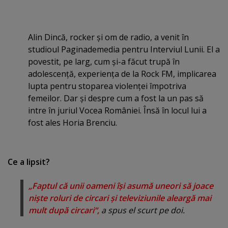
Alin Dincă, rocker şi om de radio, a venit în
studioul Paginademedia pentru Interviul Lunii. El a
povestit, pe larg, cum şi-a făcut trupă în
adolescenţă, experienţa de la Rock FM, implicarea
lupta pentru stoparea violenţei împotriva
femeilor. Dar şi despre cum a fost la un pas să
intre în juriul Vocea României. Însă în locul lui a
fost ales Horia Brenciu.
Ce a lipsit?
„Faptul că unii oameni îşi asumă uneori să joace
nişte roluri de circari şi televiziunile aleargă mai
mult după circari“,
a spus el scurt pe doi.