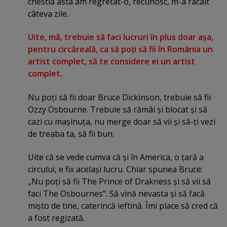
chestia asta am regretat-o, recunosc, m-a râcâit
câteva zile.
Uite, mă, trebuie să faci lucruri în plus doar aşa,
pentru circăreală, ca să poţi să fii în România un
artist complet, să te considere ei un artist
complet.
Nu poţi să fii doar Bruce Dickinson, trebuie să fii
Ozzy Osbourne. Trebuie să rămâi şi blocat şi să
cazi cu maşinuţa, nu merge doar să vii şi să-ţi vezi
de treaba ta, să fii bun.
Uite că se vede cumva că şi în America, o ţară a
circului, e fix acelaşi lucru. Chiar spunea Bruce:
„Nu poţi să fii The Prince of Drakness şi să vii să
faci The Osbournes". Să vină nevasta şi să facă
mişto de tine, caterincă ieftină. Îmi place să cred că
a fost regizată.