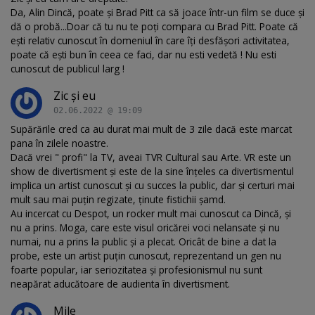
Da, Alin Dincă, poate și Brad Pitt ca să joace într-un film se duce şi
dă o probă...Doar că tu nu te poți compara cu Brad Pitt. Poate că
ești relativ cunoscut în domeniul în care îți desfășori activitatea,
poate că ești bun în ceea ce faci, dar nu esti vedetă ! Nu esti
cunoscut de publicul larg !
Zic și eu
02.06.2022 @ 19:09
Supărările cred ca au durat mai mult de 3 zile dacă este marcat
pana în zilele noastre.
Dacă vrei " profi" la TV, aveai TVR Cultural sau Arte. VR este un
show de divertisment și este de la sine înțeles ca divertismentul
implica un artist cunoscut și cu succes la public, dar și certuri mai
mult sau mai puțin regizate, ținute fistichii șamd.
Au incercat cu Despot, un rocker mult mai cunoscut ca Dincă, și
nu a prins. Moga, care este visul oricărei voci nelansate și nu
numai, nu a prins la public și a plecat. Oricât de bine a dat la
probe, este un artist puțin cunoscut, reprezentand un gen nu
foarte popular, iar seriozitatea și profesionismul nu sunt
neapărat aducătoare de audienta în divertisment.
Mile