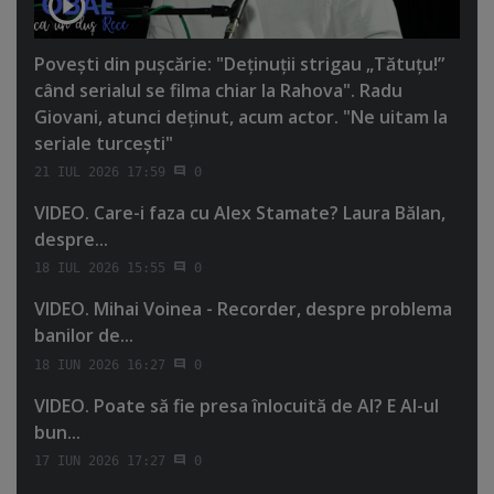
Poveşti din puşcărie: "Deţinuţii strigau „Tătuţu!”
când serialul se filma chiar la Rahova". Radu
Giovani, atunci deţinut, acum actor. "Ne uitam la
seriale turceşti"
21 IUL 2026 17:59
0
VIDEO. Care-i faza cu Alex Stamate? Laura Bălan,
despre...
18 IUL 2026 15:55
0
VIDEO. Mihai Voinea - Recorder, despre problema
banilor de...
18 IUN 2026 16:27
0
VIDEO. Poate să fie presa înlocuită de AI? E AI-ul
bun...
17 IUN 2026 17:27
0