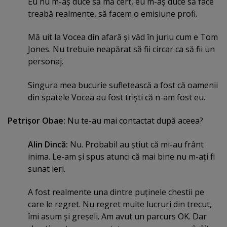
Eu nu m-aş duce să mă cert, eu m-aş duce să face
treabă realmente, să facem o emisiune profi.
Mă uit la Vocea din afară şi văd în juriu cum e Tom
Jones. Nu trebuie neapărat să fii circar ca să fii un
personaj.
Singura mea bucurie sufletească a fost că oamenii
din spatele Vocea au fost trişti că n-am fost eu.
Petrişor Obae:
Nu te-au mai contactat după aceea?
Alin Dincă:
Nu. Probabil au ştiut că mi-au frânt
inima. Le-am şi spus atunci că mai bine nu m-aţi fi
sunat ieri.
A fost realmente una dintre puţinele chestii pe
care le regret. Nu regret multe lucruri din trecut,
îmi asum şi greşeli. Am avut un parcurs OK. Dar