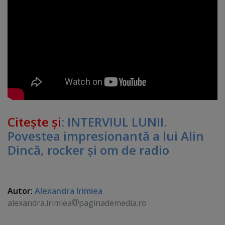
Citeşte şi
: INTERVIUL LUNII.
Povestea impresionantă a lui Alin
Dincă, rocker şi om de radio
Autor:
Alexandra Irimiea
alexandra.irimiea
paginademedia.ro