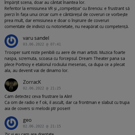
împărțit scena, doar au cântat înaintea lor.
Referitor la emisiunea VR și „competiția” cu Brenciu: e frustrant să
pierzi în fața unui circar cum e cântărețul de coveruri ce vorbește
prea mult, dar emisiunea e doar o înșiruire de coveruri
comentate de indivizi cu notorietate, nu neapărat cu competență.
varu sandel
03.06.2022 @ 07:41
Trooper sunt niste penibili cu aere de mari artisti. Muzica foarte
naspa, scremuta, scoasa cu forcepsul. Dream Theater pana sa
plece Portnoy e etalonul rockului meserias, ca dupa ce a plecat
ala, au devenit vai de dinamo lor.
ZorracK
02.06.2022 @ 21:25
Cam detectez ceva frustrare la Alin!
Ca om de radio e f ok, il ascult, dar ca frontman e slabut cu trupa
aia de covers si melodii ptr poseri!
geo
02.06.2022 @ 21:15
Zic și eu cam are dreptate.