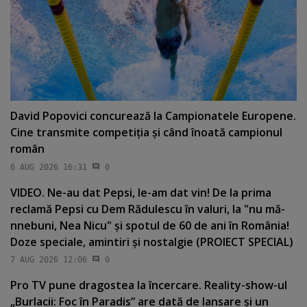
David Popovici concurează la Campionatele Europene.
Cine transmite competiţia şi când înoată campionul
român
6 AUG 2026 16:31
0
VIDEO. Ne-au dat Pepsi, le-am dat vin! De la prima
reclamă Pepsi cu Dem Rădulescu în valuri, la "nu mă-
nnebuni, Nea Nicu" şi spotul de 60 de ani în România!
Doze speciale, amintiri şi nostalgie (PROIECT SPECIAL)
7 AUG 2026 12:06
0
Pro TV pune dragostea la încercare. Reality-show-ul
„Burlacii: Foc în Paradis” are dată de lansare şi un