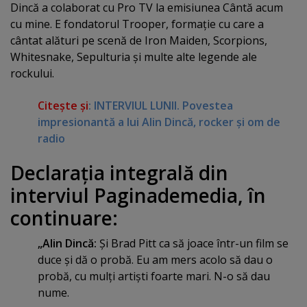
Dincă a colaborat cu Pro TV la emisiunea Cântă acum
cu mine. E fondatorul Trooper, formaţie cu care a
cântat alături pe scenă de Iron Maiden, Scorpions,
Whitesnake, Sepulturia şi multe alte legende ale
rockului.
Citeşte şi
: INTERVIUL LUNII. Povestea
impresionantă a lui Alin Dincă, rocker şi om de
radio
Declaraţia integrală din
interviul Paginademedia, în
continuare:
„Alin Dincă:
Şi Brad Pitt ca să joace într-un film se
duce şi dă o probă. Eu am mers acolo să dau o
probă, cu mulţi artişti foarte mari. N-o să dau
nume.