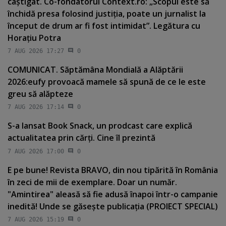
câştigat. Co-fondatorul Context.ro: „Scopul este să
închidă presa folosind justiţia, poate un jurnalist la
început de drum ar fi fost intimidat”. Legătura cu
Horaţiu Potra
7 AUG 2026 17:27
0
COMUNICAT. Săptămâna Mondială a Alăptării
2026:eufy provoacă mamele să spună de ce le este
greu să alăpteze
7 AUG 2026 17:14
0
S-a lansat Book Snack, un prodcast care explică
actualitatea prin cărţi. Cine îl prezintă
7 AUG 2026 17:00
0
E pe bune! Revista BRAVO, din nou tipărită în România
în zeci de mii de exemplare. Doar un număr.
"Amintirea" aleasă să fie adusă înapoi într-o campanie
inedită! Unde se găseşte publicaţia (PROIECT SPECIAL)
7 AUG 2026 15:19
0