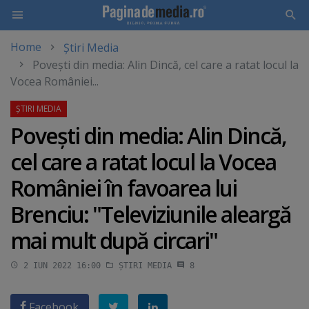
Home
Știri Media
Skip
Poveşti din media: Alin Dincă, cel care a ratat locul la
to
Vocea României...
main
content
Poveşti din media: Alin Dincă,
cel care a ratat locul la Vocea
României în favoarea lui
Brenciu: "Televiziunile aleargă
mai mult după circari"
2 IUN 2022 16:00
ȘTIRI MEDIA
8
Facebook