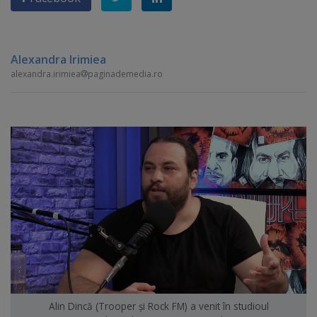
Alexandra Irimiea
alexandra.irimiea
paginademedia.ro
Alin Dincă (Trooper şi Rock FM) a venit în studioul