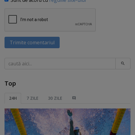
Trimite comentariul
Caută
Top
24H
7 ZILE
30 ZILE