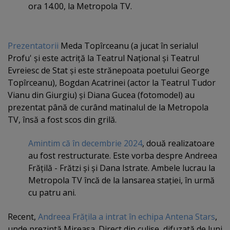
ora 14.00, la Metropola TV.
Prezentatorii
Meda Topîrceanu (a jucat în serialul
Profu' şi este actriţă la Teatrul Naţional şi Teatrul
Evreiesc de Stat şi este strănepoata poetului George
Topîrceanu), Bogdan Acatrinei (actor la Teatrul Tudor
Vianu din Giurgiu) şi Diana Gucea (fotomodel) au
prezentat până de curând matinalul de la Metropola
TV, însă a fost scos din grilă.
Amintim că în decembrie 2024
, două realizatoare
au fost restructurate. Este vorba despre Andreea
Frăţilă - Frătzi şi şi Dana Istrate. Ambele lucrau la
Metropola TV încă de la lansarea staţiei, în urmă
cu patru ani.
Recent,
Andreea Frăţila a intrat în echipa Antena Stars
,
unde prezintă Mireasa. Direct din culise, difuzată de luni