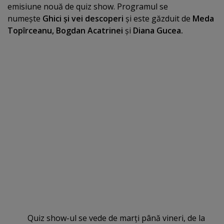
emisiune nouă de quiz show. Programul se
numeşte
Ghici şi vei descoperi
şi este găzduit de
Meda
Topîrceanu, Bogdan Acatrinei
şi
Diana Gucea.
Quiz show-ul se vede de marţi până vineri, de la