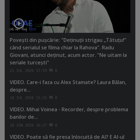
Poveşti din puşcărie: "Deţinuţii strigau „Tătuţu!”
când serialul se filma chiar la Rahova". Radu
Giovani, atunci deţinut, acum actor. "Ne uitam la
seriale turceşti"
21 IUL 2026 17:59
0
VIDEO. Care-i faza cu Alex Stamate? Laura Bălan,
despre...
18 IUL 2026 15:55
0
VIDEO. Mihai Voinea - Recorder, despre problema
banilor de...
18 IUN 2026 16:27
0
VIDEO. Poate să fie presa înlocuită de AI? E AI-ul