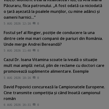
Păcuraru, fiica patronului. „A fost odată ca niciodată
o ţară aşezată la poalele munţilor, cu mine adânci şi
oameni harnici...”
5 AUG 2026 12:16
0
Fostul şef al Ringier, poziţie de conducere la una
dintre cele mai mari companii de pariuri din România.
Unde merge Andrei Bereandă?
5 AUG 2026 11:40
0
Cazul Dr. Ioana Vitamina scoate la iveală o situaţie
mult mai amplă: netul, plin de reclame cu doctori care
promovează suplimente alimentare. Exemple
5 AUG 2026 18:16
0
David Popovici concurează la Campionatele Europene.
Cine transmite competiţia şi când înoată campionul
român
6 AUG 2026 16:31
0