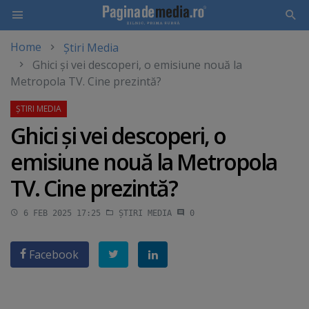
Home
Știri Media
Skip
Ghici şi vei descoperi, o emisiune nouă la
to
Metropola TV. Cine prezintă?
main
content
Ghici şi vei descoperi, o
emisiune nouă la Metropola
TV. Cine prezintă?
6 FEB 2025 17:25
ȘTIRI MEDIA
0
Facebook