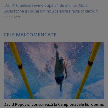
„As if!” Clueless revine după 31 de ani, iar Alicia
Silverstone își pune din nou celebra ținută în carouri
31.07.2026
CELE MAI COMENTATE
David Popovici concurează la Campionatele Europene.