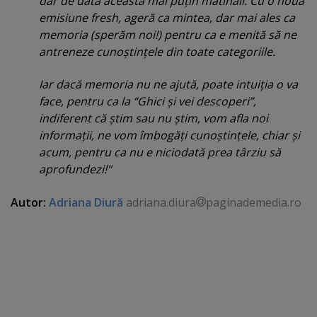
dar de data aceasta mai puţin matinali. Cu o nouă
emisiune fresh, ageră ca mintea, dar mai ales ca
memoria (sperăm noi!) pentru ca e menită să ne
antreneze cunoştinţele din toate categoriile.
Iar dacă memoria nu ne ajută, poate intuiţia o va
face, pentru ca la “Ghici şi vei descoperi”,
indiferent că ştim sau nu ştim, vom afla noi
informaţii, ne vom îmbogăţi cunoştinţele, chiar şi
acum, pentru ca nu e niciodată prea târziu să
aprofundezi!"
Autor:
Adriana Diură
adriana.diura
paginademedia.ro