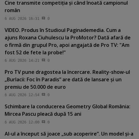
Cine transmite competiţia şi când înoată campionul
român
6 AUG 2026 16:31
0
VIDEO. Produs în Studioul Paginademedia. Cum a
ajuns Roxana Ciuhulescu la ProMotor? Dată afară de
o firmă din grupul Pro, apoi angajată de Pro TV: "Am
fost 52 de fete la probe!"
6 AUG 2026 14:21
0
Pro TV pune dragostea la încercare. Reality-show-ul
„Burlacii: Foc în Paradis” are dată de lansare şi un
premiu de 50.000 de euro
6 AUG 2026 12:54
0
Schimbare la conducerea Geometry Global România:
Mircea Pascu pleacă după 15 ani
6 AUG 2026 12:00
0
AI-ul a început să joace „sub acoperire”. Un model şi-a