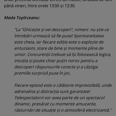
până vineri, între orele 13:00 şi 13:30.
Meda Top
îrceanu:
"La “Ghiceşte şi vei descoperi”, nimeni nu ştie ce
întrebări urmează să fie puse! Spontaneitatea
este cheia, iar fiecare ediţie este o explozie de
entuziasm, stare de bine şi momente pline de
umor. Concurenţii trebuie să îşi folosească logica,
intuiţia şi poate chiar puţin noroc pentru a
descoperi răspunsurile corecte şi a câştiga
premiile surpriză puse în joc.
Fiecare episod este o călătorie imprevizibilă, unde
adrenalina şi distracţia sunt garantate!
Telespectatorii vor avea parte de un spectacol
dinamic, presărat cu momente amuzante,
răsturnări de situaţie şi o atmosferă electrizantă."