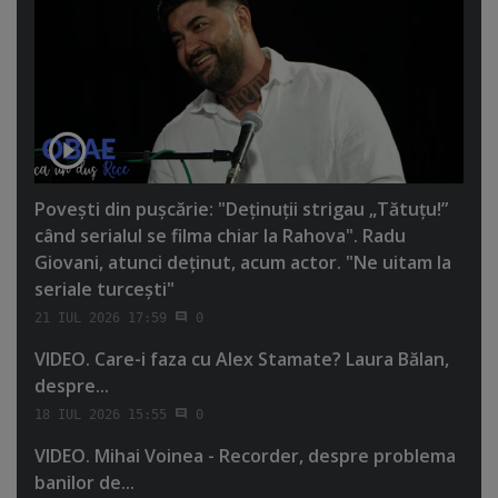
Poveşti din puşcărie: "Deţinuţii strigau „Tătuţu!”
când serialul se filma chiar la Rahova". Radu
Giovani, atunci deţinut, acum actor. "Ne uitam la
seriale turceşti"
21 IUL 2026 17:59
0
VIDEO. Care-i faza cu Alex Stamate? Laura Bălan,
despre...
18 IUL 2026 15:55
0
VIDEO. Mihai Voinea - Recorder, despre problema
banilor de...