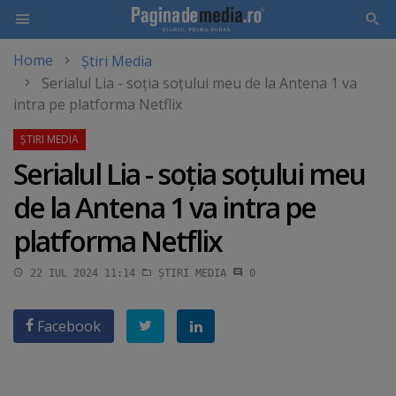
Home
Știri Media
Skip
Serialul Lia - soţia soţului meu de la Antena 1 va
to
intra pe platforma Netflix
main
content
Serialul Lia - soţia soţului meu
de la Antena 1 va intra pe
platforma Netflix
22 IUL 2024 11:14
ȘTIRI MEDIA
0
Facebook