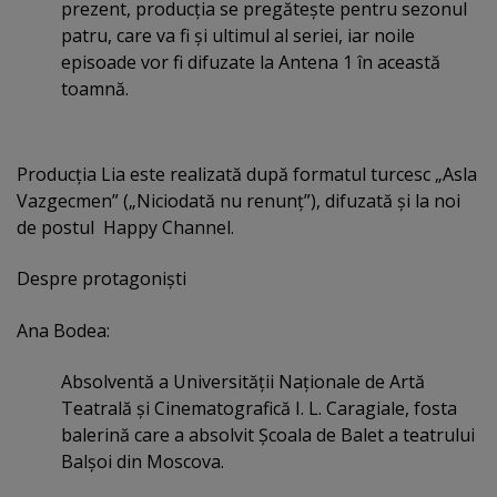
prezent, producţia se pregăteşte pentru sezonul
patru, care va fi şi ultimul al seriei, iar noile
episoade vor fi difuzate la Antena 1 în această
toamnă.
Producţia Lia este realizată după formatul turcesc „Asla
Vazgecmen” („Niciodată nu renunţ”), difuzată şi la noi
de postul Happy Channel.
Despre protagonişti
Ana Bodea:
Absolventă a Universităţii Naţionale de Artă
Teatrală şi Cinematografică I. L. Caragiale, fosta
balerină care a absolvit Şcoala de Balet a teatrului
Balşoi din Moscova.