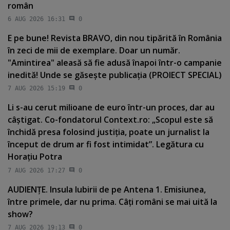
român
6 AUG 2026 16:31
0
E pe bune! Revista BRAVO, din nou tipărită în România
în zeci de mii de exemplare. Doar un număr.
"Amintirea" aleasă să fie adusă înapoi într-o campanie
inedită! Unde se găseşte publicaţia (PROIECT SPECIAL)
7 AUG 2026 15:19
0
Li s-au cerut milioane de euro într-un proces, dar au
câştigat. Co-fondatorul Context.ro: „Scopul este să
închidă presa folosind justiţia, poate un jurnalist la
început de drum ar fi fost intimidat”. Legătura cu
Horaţiu Potra
7 AUG 2026 17:27
0
AUDIENŢE. Insula Iubirii de pe Antena 1. Emisiunea,
între primele, dar nu prima. Câţi români se mai uită la
show?
7 AUG 2026 19:13
0