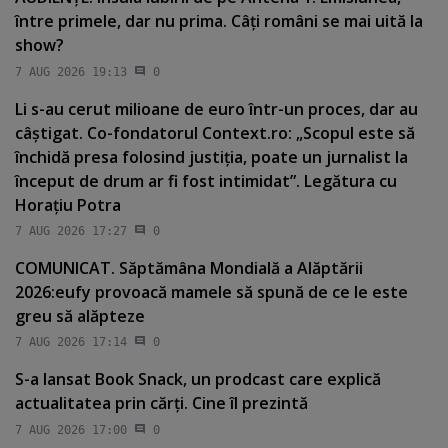
între primele, dar nu prima. Câţi români se mai uită la
show?
7 AUG 2026 19:13
0
Li s-au cerut milioane de euro într-un proces, dar au
câştigat. Co-fondatorul Context.ro: „Scopul este să
închidă presa folosind justiţia, poate un jurnalist la
început de drum ar fi fost intimidat”. Legătura cu
Horaţiu Potra
7 AUG 2026 17:27
0
COMUNICAT. Săptămâna Mondială a Alăptării
2026:eufy provoacă mamele să spună de ce le este
greu să alăpteze
7 AUG 2026 17:14
0
S-a lansat Book Snack, un prodcast care explică
actualitatea prin cărţi. Cine îl prezintă
7 AUG 2026 17:00
0