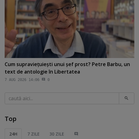
Cum supravieţuieşti unui şef prost? Petre Barbu, un
text de antologie în Libertatea
7 AUG 2026 14:06
0
Caută
Top
24H
7 ZILE
30 ZILE