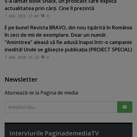
S-a lansat Book Snack, un prodcast care explică
actualitatea prin cărţi. Cine îl prezintă
7 AUG 2026 17:00
0
E pe bune! Revista BRAVO, din nou tipărită în România
în zeci de mii de exemplare. Doar un număr.
"Amintirea" aleasă să fie adusă înapoi într-o campanie
inedită! Unde se găseşte publicaţia (PROIECT SPECIAL)
7 AUG 2026 15:19
0
Newsletter
Abonează-te la Pagina de media
Interviurile PaginademediaTV