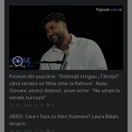
Poveşti din puşcărie: "Deţinuţii strigau „Tătuţu!”
când serialul se filma chiar la Rahova". Radu
Giovani, atunci deţinut, acum actor. "Ne uitam la
seriale turceşti"
21 IUL 2026 17:59
0
VIDEO. Care-i faza cu Alex Stamate? Laura Bălan,
despre...
18 IUL 2026 15:55
0