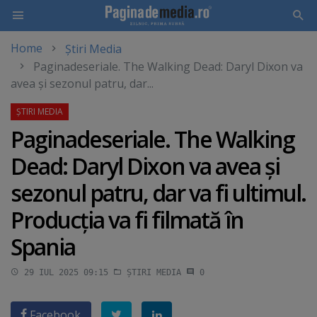
Home
Știri Media
Skip
Paginadeseriale. The Walking Dead: Daryl Dixon va
to
avea şi sezonul patru, dar...
main
content
Paginadeseriale. The Walking
Dead: Daryl Dixon va avea şi
sezonul patru, dar va fi ultimul.
Producţia va fi filmată în
Spania
29 IUL 2025 09:15
ȘTIRI MEDIA
0
Facebook