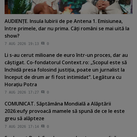
AUDIENŢE. Insula Iubirii de pe Antena 1. Emisiunea,
între primele, dar nu prima. Câţi români se mai uită la
show?
7 AUG 2026 19:13
0
Li s-au cerut milioane de euro într-un proces, dar au
câştigat. Co-fondatorul Context.ro: „Scopul este să
închidă presa folosind justiţia, poate un jurnalist la
început de drum ar fi fost intimidat”. Legătura cu
Horaţiu Potra
7 AUG 2026 17:27
0
COMUNICAT. Săptămâna Mondială a Alăptării
2026:eufy provoacă mamele să spună de ce le este
greu să alăpteze
7 AUG 2026 17:14
0