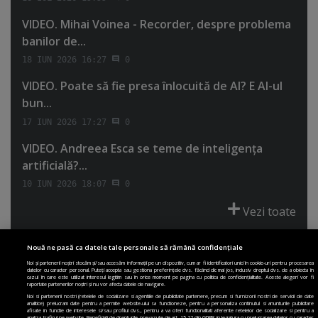
VIDEO. Mihai Voinea - Recorder, despre problema
banilor de...
18 IUN 2026 16:27
0
VIDEO. Poate să fie presa înlocuită de AI? E AI-ul
bun...
17 IUN 2026 17:27
0
VIDEO. Andreea Esca se teme de inteligenţa
artificială?...
10 IUN 2026 18:07
0
Vezi toate
Nouă ne pasă ca datele tale personale să rămână confidențiale
Noi și partenerii noștri stocăm și/sau accesăm informații pe un dispozitiv, cum ar fi identificatori unici în cookie-uri pentru procesarea
datelor cu caracter personal. Puteți accepta sau gestiona preferințele dvs. făcând clic mai jos, inclusiv dreptul dvs. de a obiecta în
cazul în care este utilizat interesul legitim sau în orice moment pe pagina cu politica de confidențialitate. Aceste alegeri vor fi
PRIMA PAGINĂ
POLITICA DE COLECTARE ACORD COOKIE
raportate partenerilor noștri și nu vor afecta datele de navigare.
POLITICA DE CONFIDENȚIALITATE
DESPRE SITE
ECHIPA
Noi si partenerii nostri (retelele de socializare si agentiile de publicitate partenere, precum si furnizorii nostri de servicii de date
analitice) prelucram date pentru a permite website-ului sa functioneze, pentru a personaliza continutul si anunturile publicitare
DESPRE MINE
JOBURI
CONTACT
ARHIVA
afisate in functie de interesele si/sau profilul dvs., pentru a va oferi functionalitati aferente retelelor de socializare si pentru a
analiza traficul pe website. Beneficiati de drepturile prevazute de art. 15-22 din GDPR in legatura cu prelucrarea datelor cu caracter