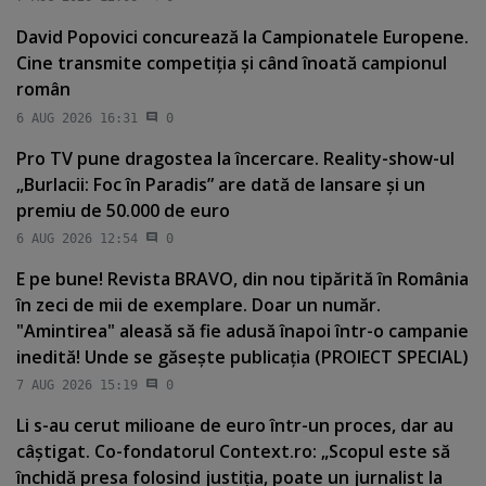
David Popovici concurează la Campionatele Europene.
Cine transmite competiţia şi când înoată campionul
român
6 AUG 2026 16:31
0
Pro TV pune dragostea la încercare. Reality-show-ul
„Burlacii: Foc în Paradis” are dată de lansare şi un
premiu de 50.000 de euro
6 AUG 2026 12:54
0
E pe bune! Revista BRAVO, din nou tipărită în România
în zeci de mii de exemplare. Doar un număr.
"Amintirea" aleasă să fie adusă înapoi într-o campanie
inedită! Unde se găseşte publicaţia (PROIECT SPECIAL)
7 AUG 2026 15:19
0
Li s-au cerut milioane de euro într-un proces, dar au
câştigat. Co-fondatorul Context.ro: „Scopul este să
închidă presa folosind justiţia, poate un jurnalist la