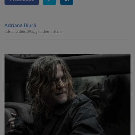
Adriana Diură
adriana.diura
paginademedia.ro