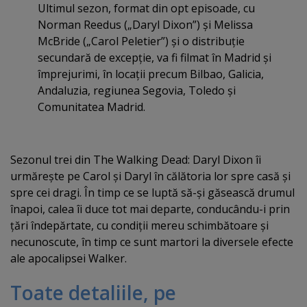
Ultimul sezon, format din opt episoade, cu
Norman Reedus („Daryl Dixon”) şi Melissa
McBride („Carol Peletier”) şi o distribuţie
secundară de excepţie, va fi filmat în Madrid şi
împrejurimi, în locaţii precum Bilbao, Galicia,
Andaluzia, regiunea Segovia, Toledo şi
Comunitatea Madrid.
Sezonul trei din The Walking Dead: Daryl Dixon îi
urmăreşte pe Carol şi Daryl în călătoria lor spre casă şi
spre cei dragi. În timp ce se luptă să-şi găsească drumul
înapoi, calea îi duce tot mai departe, conducându-i prin
ţări îndepărtate, cu condiţii mereu schimbătoare şi
necunoscute, în timp ce sunt martori la diversele efecte
ale apocalipsei Walker.
Toate detaliile, pe