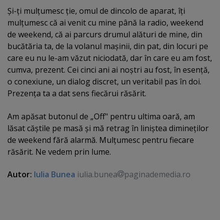
Şi-ţi mulţumesc ţie, omul de dincolo de aparat, îţi
mulţumesc că ai venit cu mine până la radio, weekend
de weekend, că ai parcurs drumul alături de mine, din
bucătăria ta, de la volanul maşinii, din pat, din locuri pe
care eu nu le-am văzut niciodată, dar în care eu am fost,
cumva, prezent. Cei cinci ani ai noştri au fost, în esenţă,
o conexiune, un dialog discret, un veritabil pas în doi.
Prezenţa ta a dat sens fiecărui răsărit.
Am apăsat butonul de „Off" pentru ultima oară, am
lăsat căştile pe masă şi mă retrag în liniştea dimineţilor
de weekend fără alarmă. Mulţumesc pentru fiecare
răsărit. Ne vedem prin lume.
Autor:
Iulia Bunea
iulia.bunea
paginademedia.ro