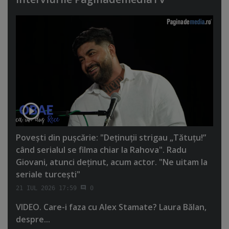
Poveşti din puşcărie: "Deţinuţii strigau „Tătuţu!”
când serialul se filma chiar la Rahova". Radu
Giovani, atunci deţinut, acum actor. "Ne uitam la
seriale turceşti"
21 IUL 2026 17:59
0
VIDEO. Care-i faza cu Alex Stamate? Laura Bălan,
despre...