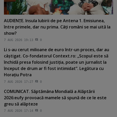
AUDIENŢE. Insula Iubirii de pe Antena 1. Emisiunea,
între primele, dar nu prima. Câţi români se mai uită la
show?
7 AUG 2026 19:13
0
Li s-au cerut milioane de euro într-un proces, dar au
câştigat. Co-fondatorul Context.ro: „Scopul este să
închidă presa folosind justiţia, poate un jurnalist la
început de drum ar fi fost intimidat”. Legătura cu
Horaţiu Potra
7 AUG 2026 17:27
0
COMUNICAT. Săptămâna Mondială a Alăptării
2026:eufy provoacă mamele să spună de ce le este
greu să alăpteze
7 AUG 2026 17:14
0