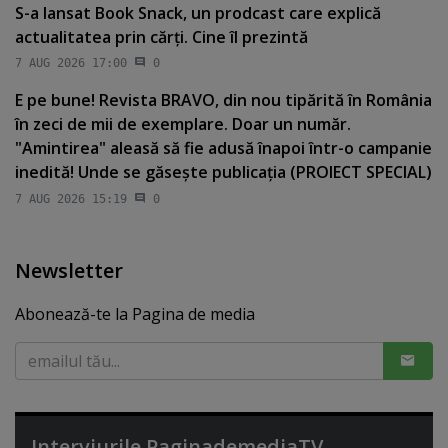
S-a lansat Book Snack, un prodcast care explică
actualitatea prin cărţi. Cine îl prezintă
7 AUG 2026 17:00
0
E pe bune! Revista BRAVO, din nou tipărită în România
în zeci de mii de exemplare. Doar un număr.
"Amintirea" aleasă să fie adusă înapoi într-o campanie
inedită! Unde se găseşte publicaţia (PROIECT SPECIAL)
7 AUG 2026 15:19
0
Newsletter
Abonează-te la Pagina de media
Interviurile PaginademediaTV