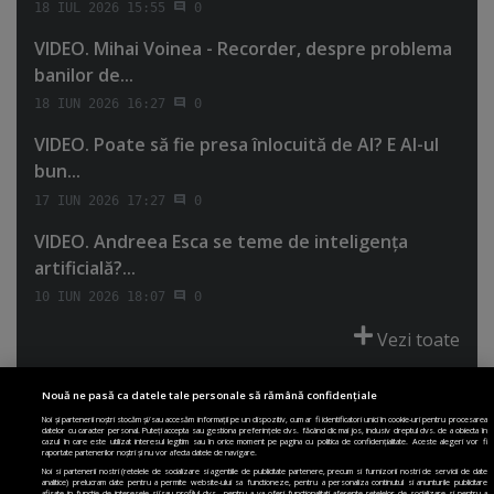
18 IUL 2026 15:55
0
VIDEO. Mihai Voinea - Recorder, despre problema
banilor de...
18 IUN 2026 16:27
0
VIDEO. Poate să fie presa înlocuită de AI? E AI-ul
bun...
17 IUN 2026 17:27
0
VIDEO. Andreea Esca se teme de inteligenţa
artificială?...
10 IUN 2026 18:07
0
Vezi toate
Nouă ne pasă ca datele tale personale să rămână confidențiale
Noi și partenerii noștri stocăm și/sau accesăm informații pe un dispozitiv, cum ar fi identificatori unici în cookie-uri pentru procesarea
datelor cu caracter personal. Puteți accepta sau gestiona preferințele dvs. făcând clic mai jos, inclusiv dreptul dvs. de a obiecta în
cazul în care este utilizat interesul legitim sau în orice moment pe pagina cu politica de confidențialitate. Aceste alegeri vor fi
PRIMA PAGINĂ
POLITICA DE COLECTARE ACORD COOKIE
raportate partenerilor noștri și nu vor afecta datele de navigare.
POLITICA DE CONFIDENȚIALITATE
DESPRE SITE
ECHIPA
Noi si partenerii nostri (retelele de socializare si agentiile de publicitate partenere, precum si furnizorii nostri de servicii de date
analitice) prelucram date pentru a permite website-ului sa functioneze, pentru a personaliza continutul si anunturile publicitare
afisate in functie de interesele si/sau profilul dvs., pentru a va oferi functionalitati aferente retelelor de socializare si pentru a