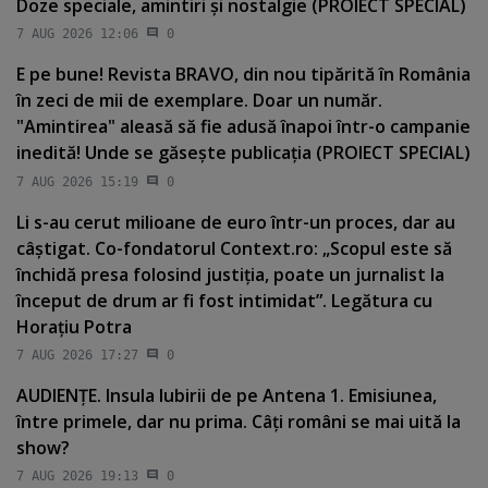
Doze speciale, amintiri şi nostalgie (PROIECT SPECIAL)
7 AUG 2026 12:06
0
E pe bune! Revista BRAVO, din nou tipărită în România
în zeci de mii de exemplare. Doar un număr.
"Amintirea" aleasă să fie adusă înapoi într-o campanie
inedită! Unde se găseşte publicaţia (PROIECT SPECIAL)
7 AUG 2026 15:19
0
Li s-au cerut milioane de euro într-un proces, dar au
câştigat. Co-fondatorul Context.ro: „Scopul este să
închidă presa folosind justiţia, poate un jurnalist la
început de drum ar fi fost intimidat”. Legătura cu
Horaţiu Potra
7 AUG 2026 17:27
0
AUDIENŢE. Insula Iubirii de pe Antena 1. Emisiunea,
între primele, dar nu prima. Câţi români se mai uită la
show?
7 AUG 2026 19:13
0