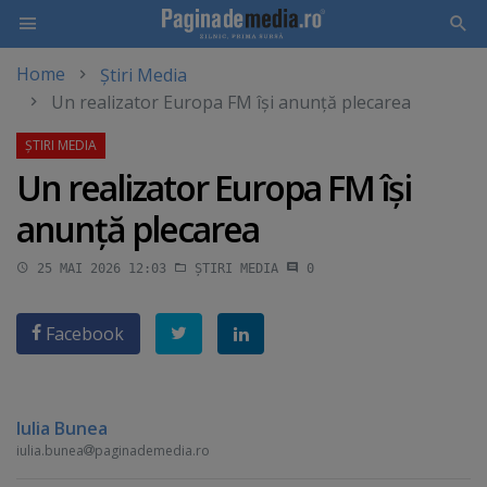
Home
Știri Media
Skip
Un realizator Europa FM îşi anunţă plecarea
to
main
content
Un realizator Europa FM îşi
anunţă plecarea
25 MAI 2026 12:03
ȘTIRI MEDIA
0
Facebook
Iulia Bunea
iulia.bunea
paginademedia.ro