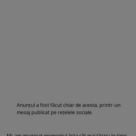
Anunţul a fost făcut chiar de acesta, printr-un
mesaj publicat pe reţelele sociale.
„Mi-am imaginat momentul ăsta cât mai târziu în timp,