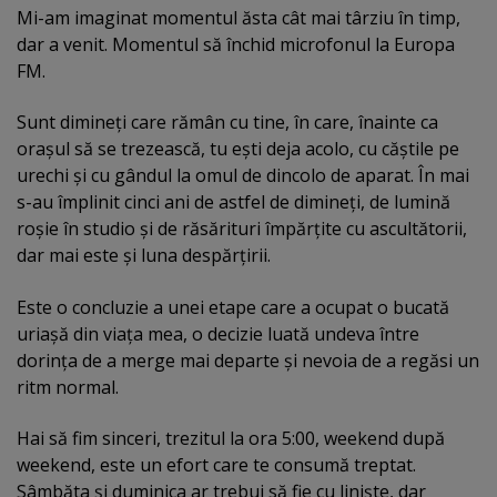
Mi-am imaginat momentul ăsta cât mai târziu în timp,
dar a venit. Momentul să închid microfonul la Europa
FM.
Sunt dimineţi care rămân cu tine, în care, înainte ca
oraşul să se trezească, tu eşti deja acolo, cu căştile pe
urechi şi cu gândul la omul de dincolo de aparat. În mai
s-au împlinit cinci ani de astfel de dimineţi, de lumină
roşie în studio şi de răsărituri împărţite cu ascultătorii,
dar mai este şi luna despărţirii.
Este o concluzie a unei etape care a ocupat o bucată
uriaşă din viaţa mea, o decizie luată undeva între
dorinţa de a merge mai departe şi nevoia de a regăsi un
ritm normal.
Hai să fim sinceri, trezitul la ora 5:00, weekend după
weekend, este un efort care te consumă treptat.
Sâmbăta şi duminica ar trebui să fie cu linişte, dar