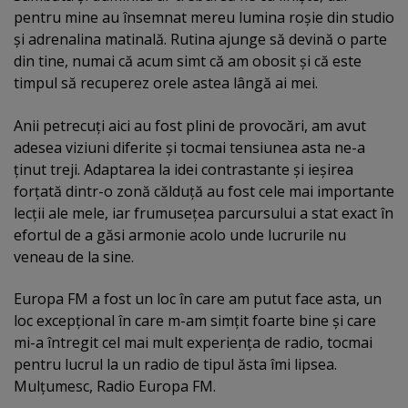
pentru mine au însemnat mereu lumina roşie din studio
şi adrenalina matinală. Rutina ajunge să devină o parte
din tine, numai că acum simt că am obosit şi că este
timpul să recuperez orele astea lângă ai mei.
Anii petrecuţi aici au fost plini de provocări, am avut
adesea viziuni diferite şi tocmai tensiunea asta ne-a
ţinut treji. Adaptarea la idei contrastante şi ieşirea
forţată dintr-o zonă călduţă au fost cele mai importante
lecţii ale mele, iar frumuseţea parcursului a stat exact în
efortul de a găsi armonie acolo unde lucrurile nu
veneau de la sine.
Europa FM a fost un loc în care am putut face asta, un
loc excepţional în care m-am simţit foarte bine şi care
mi-a întregit cel mai mult experienţa de radio, tocmai
pentru lucrul la un radio de tipul ăsta îmi lipsea.
Mulţumesc, Radio Europa FM.