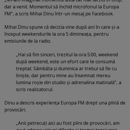
dar a venit. Momentul să închid microfonul la Europa
FM”, a scris Mihai Dinu într-un mesaj pe Facebook.
Mihai Dinu spune că decizia vine după ani în care şi-a
început weekendurile la ora 5 dimineaţa, pentru
emisiunile de la radio.
„Hai să fim sinceri, trezitul la ora 5:00, weekend
după weekend, este un efort care te consumă
treptat. Sâmbăta şi duminica ar trebui să fie cu
linişte, dar pentru mine au însemnat mereu
lumina roşie din studio şi adrenalina matinală”, a
scris realizatorul.
Dinu a descris experienţa Europa FM drept una plină de
provocări.
„Anii petrecuţi aici au fost plini de provocări, am