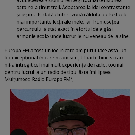
avut adesea viziuni diferite şi tocmai tensiunea
asta ne-a ţinut treji. Adaptarea la idei contrastante
şi ieşirea forţată dintr-o zonă călduţă au fost cele
mai importante lecţii ale mele, iar frumuseţea
parcursului a stat exact în efortul de a găsi
armonie acolo unde lucrurile nu veneau de la sine.
Europa FM a fost un loc în care am putut face asta, un
loc excepţional în care m-am simţit foarte bine şi care
mi-a întregit cel mai mult experienţa de radio, tocmai
pentru lucrul la un radio de tipul ăsta îmi lipsea.
Mulţumesc, Radio Europa FM”,